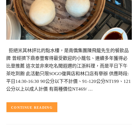
拒絕米其林評比的點水樓，是南僑集團陳飛龍先生的餐飲品
牌 曾經擠下鼎泰豐奪得最受歡迎的小籠包、連續多年獲得必
比登推薦 這次並非來吃名聞遐邇的江浙料理，而是平日下午
茶吃到飽 此活動只限SOGO復興店和林口店有舉辦 供應時段:
平日14:30-16:30 90公分以下不計價、91-120公分NT199、121
公分以上以成人計價 有兩種價位NT469/ …
CONTINUE READING