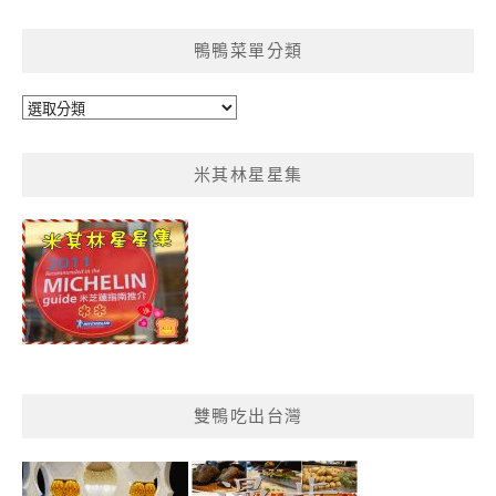
整
鴨鴨菜單分類
鴨
鴨
菜
米其林星星集
單
分
類
雙鴨吃出台灣