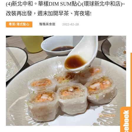
(4)新北中和。華樣DIM SUM點心(環球新北中和店)~
改裝再出發，週末加開早茶、宵夜場!
粵菜/港式點心
鴨鴨美食館
2022-02-28