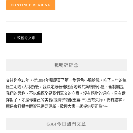
CONTINUE READING
文
較舊的文章
章
導
覽
鴨鴨碎碎念
交往迄今25年。從1994年鴨慶買了第一隻黃色小鴨給我。吃了三年的總
匯三明治+大冰奶後，我決定跟著他吃香喝辣共築鴨鴨小屋。全制霸是
我們的興趣、不以偏概全是我們寫文的立意。沒有絕對的好吃，只有選
擇對了，才是你自己的美食(提綱挈領很重要!!!!) 馬有失蹄，鴨有錯掌，
還是會打錯字跟資訊需要更新，歡迎大家一起提供更正歐^^~
GA4今日熱門文章