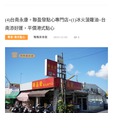
(4)台南永康。聯盈發點心專門店+(1)冰火菠蘿油~台
南添好運，平價港式點心
粵菜/港式點心
鴨鴨美食館
2013-12-02
5