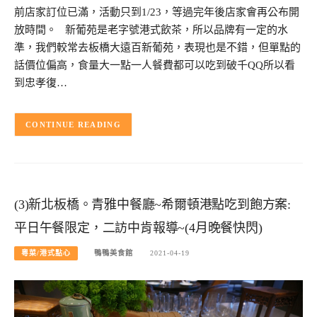
前店家訂位已滿，活動只到1/23，等過完年後店家會再公布開
放時間。 新葡苑是老字號港式飲茶，所以品牌有一定的水
準，我們較常去板橋大遠百新葡苑，表現也是不錯，但單點的
話價位偏高，食量大一點一人餐費都可以吃到破千QQ所以看
到忠孝復…
CONTINUE READING
(3)新北板橋。青雅中餐廳~希爾頓港點吃到飽方案:
平日午餐限定，二訪中肯報導~(4月晚餐快閃)
粵菜/港式點心
鴨鴨美食館
2021-04-19