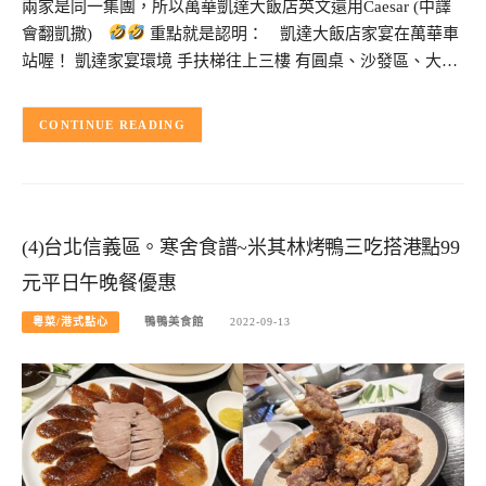
兩家是同一集團，所以萬華凱達大飯店英文還用Caesar (中譯
會翻凱撒)
重點就是認明： 凱達大飯店家宴在萬華車
站喔！ 凱達家宴環境 手扶梯往上三樓 有圓桌、沙發區、大…
CONTINUE READING
(4)台北信義區。寒舍食譜~米其林烤鴨三吃搭港點99
元平日午晚餐優惠
粵菜/港式點心
鴨鴨美食館
2022-09-13