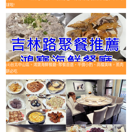
球啦!
(4)台北中山區。鴻寶海鮮餐廳~聚餐首選，平價小酌、高檔美味，蒸肉
餅必吃