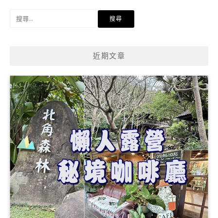
搜
尋
關
鍵
近期文章
字: