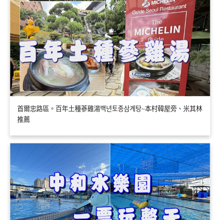
首爾忠路區。百年土種蔘雞湯백년토종삼계탕~本村韓屋旁、米其林
推薦