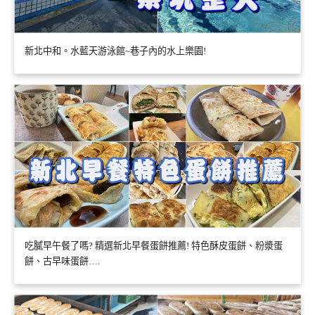
新北中和。水藍天游泳館~巷子內的水上樂園!
吃膩早午餐了嗎? 精選新北早餐蛋餅推薦! 特色酥皮蛋餅、粉漿蛋
餅、古早味蛋餅….