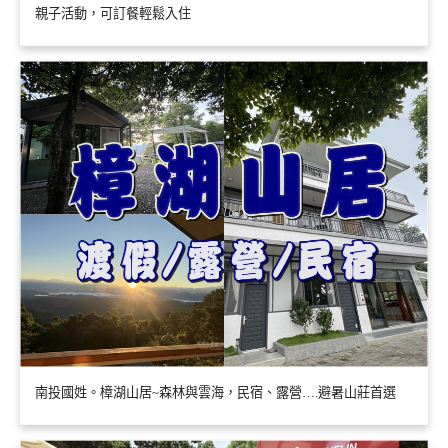
親子活動，可訂餐輕鬆入住
南投國姓。樟湖山居~森林與雲海，民宿、露營….避暑山莊首選