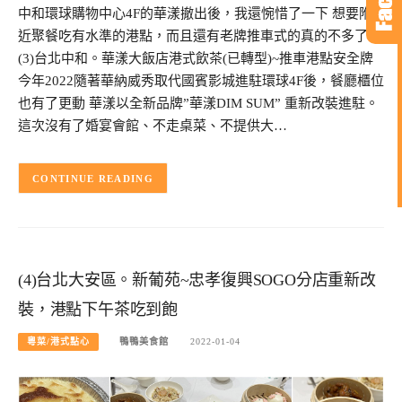
中和環球購物中心4F的華漾撤出後，我還惋惜了一下 想要附
近聚餐吃有水準的港點，而且還有老牌推車式的真的不多了!
(3)台北中和。華漾大飯店港式飲茶(已轉型)~推車港點安全牌
今年2022隨著華納威秀取代國賓影城進駐環球4F後，餐廳櫃位
也有了更動 華漾以全新品牌”華漾DIM SUM” 重新改裝進駐。
這次沒有了婚宴會館、不走桌菜、不提供大…
CONTINUE READING
(4)台北大安區。新葡苑~忠孝復興SOGO分店重新改
裝，港點下午茶吃到飽
粵菜/港式點心
鴨鴨美食館
2022-01-04