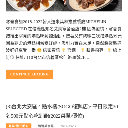
寒舍食譜2018-2022皆入選米其林推薦餐廳MICHELIN
SELECTED 在信義區知名艾美寒舍酒店2樓 因為疫情，寒舍食
譜推出罕見的港點吃到飽活動，接著又有烤鴨三吃搭港點99元
因為寒舍的港點相當受好評，吸引力實在太足，自然趕緊趁這
波好好享受一番
店家資訊
官網
臉書粉專
線上
訂位 住址: 110台北市信義區松仁路38號2F…
CONTINUE READING
(3)台北大安區。點水樓(SOGO復興店)~平日限定30
名500元點心吃到飽(2022菜單/價位)
粵菜/港式點心
鴨鴨美食館
2022-03-14