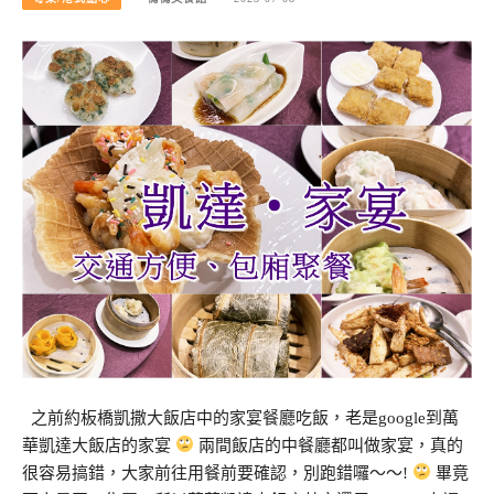
之前約板橋凱撒大飯店中的家宴餐廳吃飯，老是google到萬
華凱達大飯店的家宴
兩間飯店的中餐廳都叫做家宴，真的
很容易搞錯，大家前往用餐前要確認，別跑錯囉～～!
畢竟