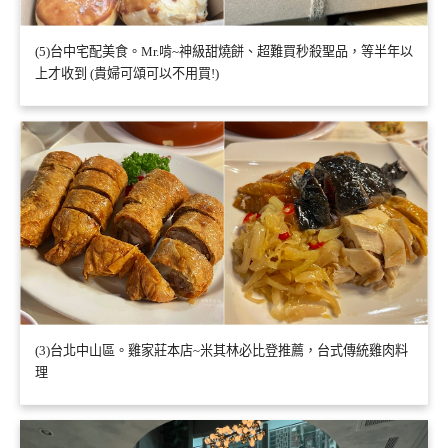
(5)台中宅配美食。Mr.啃~神級甜燒餅、超難買秒殺聖品，等半年以
上才收到 (貴婦可頌可以不用買!)
(3)台北中山區。雞家莊本店~米其林必比登推薦，台式傳統雞肉料
理