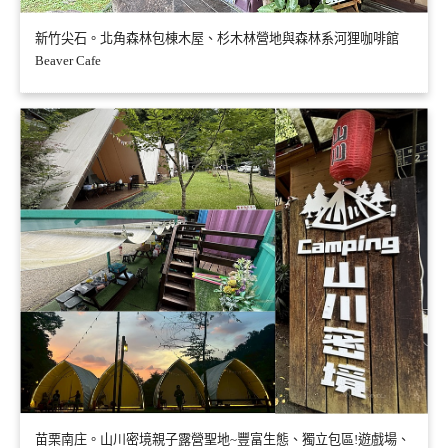
新竹尖石。北角森林包棟木屋、杉木林營地與森林系河狸咖啡館
Beaver Cafe
苗栗南庄。山川密境親子露營聖地~豐富生態、獨立包區!遊戲場、