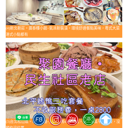
(4)新北新莊。廣泰樓小館~氣派新裝潢，環境舒適餐點美味，粵式大菜
港式小點都有
(3)台北松山區。聚園餐廳~北京烤鴨40年老店，民生社區平價聚餐，沒
預約沒位置