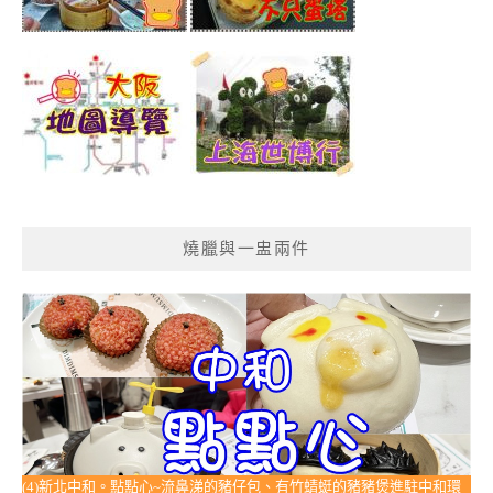
燒臘與一盅兩件
(4)新北中和。點點心~流鼻涕的豬仔包、有竹蜻蜓的豬豬煲進駐中和環