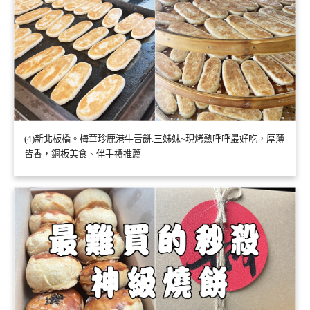
(4)新北板橋。梅華珍鹿港牛舌餅.三姊妹~現烤熱呼呼最好吃，厚薄
皆香，銅板美食、伴手禮推薦