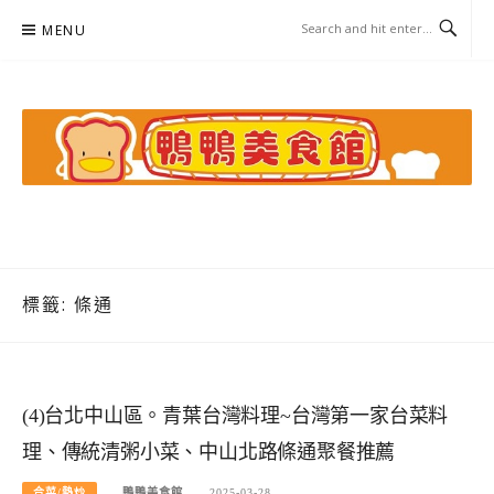
Skip
MENU
to
content
鴨鴨美食館
美食/旅遊/米其林親子資料收集
標籤:
條通
(4)台北中山區。青葉台灣料理~台灣第一家台菜料
理、傳統清粥小菜、中山北路條通聚餐推薦
合菜/熱炒
鴨鴨美食館
2025-03-28