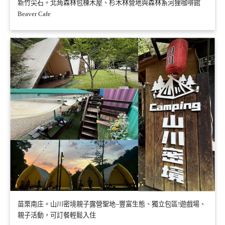
新竹尖石。北角森林包棟木屋、杉木林營地與森林系河狸咖啡館
Beaver Cafe
苗栗南庄。山川密境親子露營聖地~豐富生態、獨立包區!遊戲場、
親子活動，可訂餐輕鬆入住