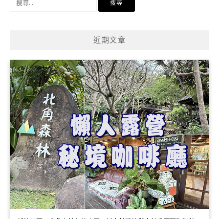
尋
關
鍵
近期文章
字: