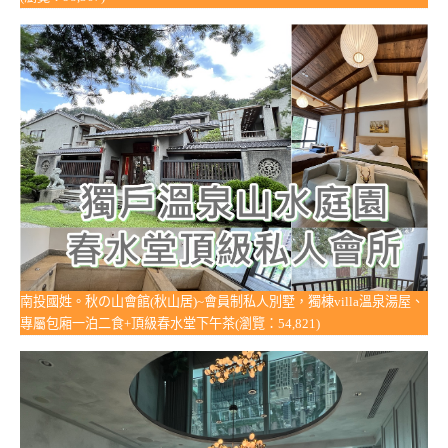
南投國姓。秋の山會館(秋山居)~會員制私人別墅，獨棟villa溫泉湯屋、
專屬包廂一泊二食+頂級春水堂下午茶(瀏覽：54,821)