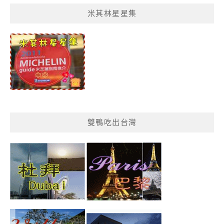
菜
米其林星星集
單
分
類
雙鴨吃出台灣