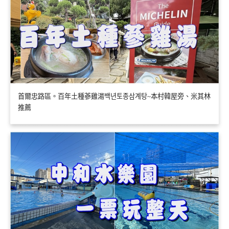
首爾忠路區。百年土種蔘雞湯백년토종삼계탕~本村韓屋旁、米其林
推薦