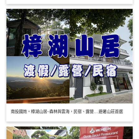
南投國姓。樟湖山居~森林與雲海，民宿、露營….避暑山莊首選