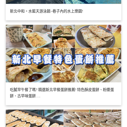
新北中和。水藍天游泳館~巷子內的水上樂園!
吃膩早午餐了嗎? 精選新北早餐蛋餅推薦! 特色酥皮蛋餅、粉漿蛋
餅、古早味蛋餅….