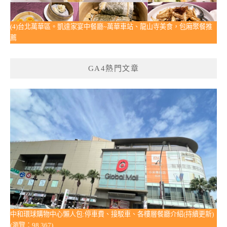
(4)台北萬華區。凱達家宴中餐廳~萬華車站、龍山寺美食，包廂聚餐推
薦
GA4熱門文章
中和環球購物中心懶人包:停車費、接駁車、各樓層餐廳介紹(持續更新)
(瀏覽：98,367)