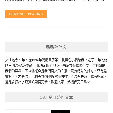
CONTINUE READING
鴨鴨碎碎念
交往迄今25年。從1994年鴨慶買了第一隻黃色小鴨給我。吃了三年的總
匯三明治+大冰奶後，我決定跟著他吃香喝辣共築鴨鴨小屋。全制霸是
我們的興趣、不以偏概全是我們寫文的立意。沒有絕對的好吃，只有選
擇對了，才是你自己的美食(提綱挈領很重要!!!!) 馬有失蹄，鴨有錯掌，
還是會打錯字跟資訊需要更新，歡迎大家一起提供更正歐^^~
GA4今日熱門文章
搜