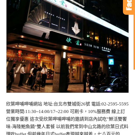
欣葉呷哺呷哺網站 地址:台北市雙城街26號 電話:02-2595-5595
營業時間:11:30~14:00/17~22:00 可刷卡，10%服務費 線上訂
位獨享優惠 這次受欣葉呷哺呷哺的邀請到店內試吃”鮮活雙饗
味-海陸鮑魚鍋“雙人套餐 以前我們常到中山北路的欣葉日式料
理吃buffet 但前幾年日式buffet表現越來越差，七八百元的…