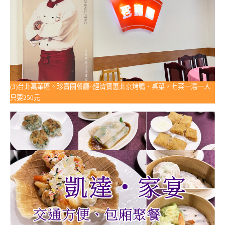
(3)台北萬華區。珍寶園餐廳~經濟實惠北京烤鴨、桌菜，七菜一湯一人
只要250元