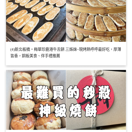
(4)新北板橋。梅華珍鹿港牛舌餅.三姊妹~現烤熱呼呼最好吃，厚薄
皆香，銅板美食、伴手禮推薦