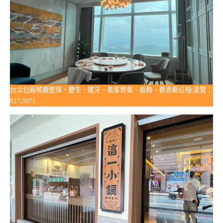
台北包廂餐廳整理，慶生、尾牙、長輩聚餐、商務、春酒看這裡(瀏覽：
627,007)