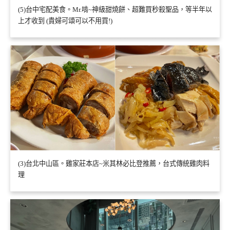
(5)台中宅配美食。Mr.啃~神級甜燒餅、超難買秒殺聖品，等半年以
上才收到 (貴婦可頌可以不用買!)
(3)台北中山區。雞家莊本店~米其林必比登推薦，台式傳統雞肉料
理