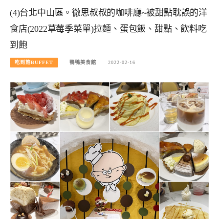
(4)台北中山區。徹思叔叔的咖啡廳~被甜點耽誤的洋
食店(2022草莓季菜單)拉麵、蛋包飯、甜點、飲料吃
到飽
吃到飽BUFFET
鴨鴨美食館
2022-02-16