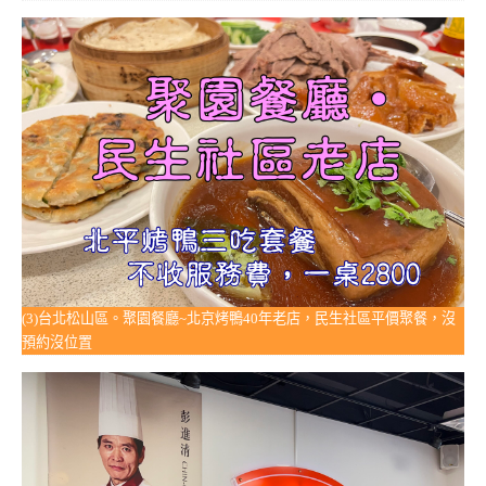
(3)台北松山區。聚園餐廳~北京烤鴨40年老店，民生社區平價聚餐，沒
預約沒位置