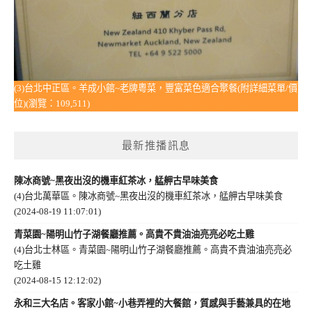
(3)台北中正區。羊成小館~老牌粵菜，豐富菜色適合聚餐(附詳細菜單/價
位)(瀏覽：109,511)
最新推播訊息
陳冰商號~黑夜出沒的機車紅茶冰，艋舺古早味美食
(4)台北萬華區。陳冰商號~黑夜出沒的機車紅茶冰，艋舺古早味美食
(2024-08-19 11:07:01)
青菜園~陽明山竹子湖餐廳推薦。高貴不貴油油亮亮必吃土雞
(4)台北士林區。青菜園~陽明山竹子湖餐廳推薦。高貴不貴油油亮亮必
吃土雞
(2024-08-15 12:12:02)
永和三大名店。客家小館~小巷弄裡的大餐館，質感與手藝兼具的在地