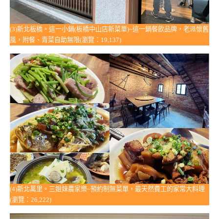
(3)新北板橋。這一小鍋(板橋中山店新菜單)~這一鍋餐飲品牌，老派懷舊
風，附餐、青菜自助無限(瀏覽：19,137)
(4)新北萬里。三姐妹農家樂~預約制無菜單，最天然費工的家常大料理
(瀏覽：26,222)