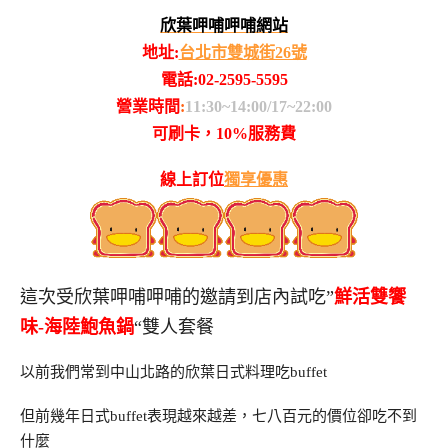
欣葉呷哺呷哺網站
地址:
台北市雙城街26號
電話:02-2595-5595
營業時間
:
11:30~14:00/17~22:00
可刷卡，10%服務費
線上訂位
獨享優惠
這次受欣葉呷哺呷哺的邀請到店內試吃”
鮮活雙饗
味-海陸鮑魚鍋
“雙人套餐
以前我們常到中山北路的欣葉日式料理吃buffet
但前幾年日式buffet表現越來越差，七八百元的價位卻吃不到
什麼