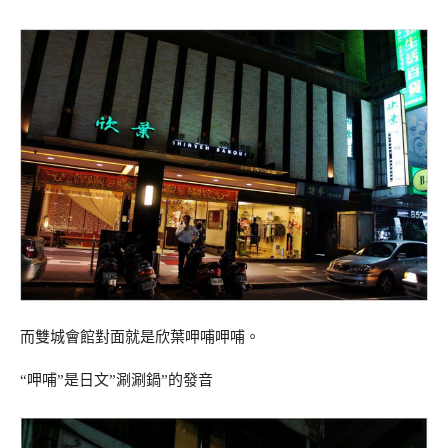
而雙城會館對面就是欣葉呷哺呷哺。
“呷哺”是日文”涮涮鍋”的發音