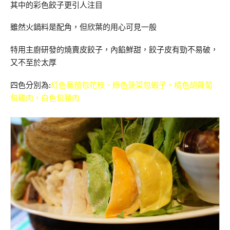
其中的彩色餃子更引人注目
雖然火鍋料是配角，但欣葉的用心可見一般
特用主廚研發的燒賣皮餃子，內餡鮮甜，餃子皮有勁不易破，
又不至於太厚
四色分別為:
紅色番茄包花枝、綠色菠菜包蝦子，橘色胡蘿蔔
包雞肉，白色包豬肉