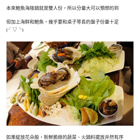
本來鮑魚海陸鍋就是雙人份，所以分量大可以預想的到
但加上海鲜和鮑魚，幾乎要和桌子等長的盤子份量十足
(╯▽╰)
如果綻放花朵般，新鮮脆綠的蔬菜、火鍋料擺放井然有序