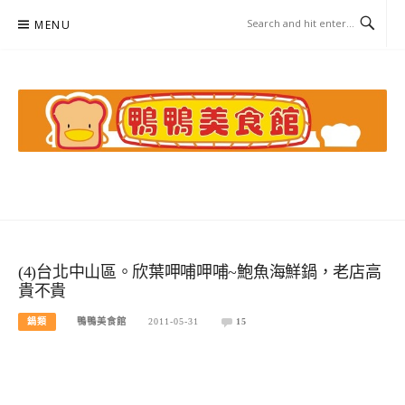
Skip
MENU
to
content
鴨鴨美食館
美食/旅遊/米其林親子資料收集
(4)台北中山區。欣葉呷哺呷哺~鮑魚海鮮鍋，老店高
貴不貴
鍋類
鴨鴨美食館
2011-05-31
15