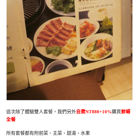
這次除了體驗雙人套餐，我們另外
自費
NT880+10%
購買
鮮蟳
全餐
所有套餐都有附前菜、主菜、甜湯、水果