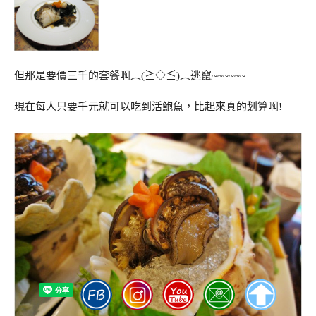
但那是要價三千的套餐啊︵(≧◇≦)︵逃竄~~~~~~
現在每人只要千元就可以吃到活鮑魚，比起來真的划算啊!