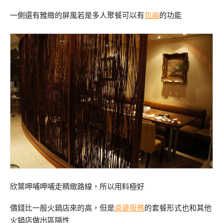
一側還有雅緻的屏風若是多人聚餐可以有
包廂
的功能
欣葉呷哺呷哺走精緻路線，所以用料極好
價錢比一般火鍋店來的高，但是
桌邊服務
的套餐形式也和其他
火鍋店做出區隔性