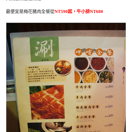
最便宜是梅花豬肉全餐從
NT590起，牛小排NT680