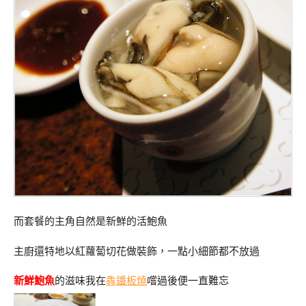
而套餐的主角自然是新鮮的活鮑魚
主廚還特地以紅蘿蔔切花做裝飾，一點小細節都不放過
新鮮鮑魚
的滋味我在
犇鐵板燒
嚐過後便一直難忘