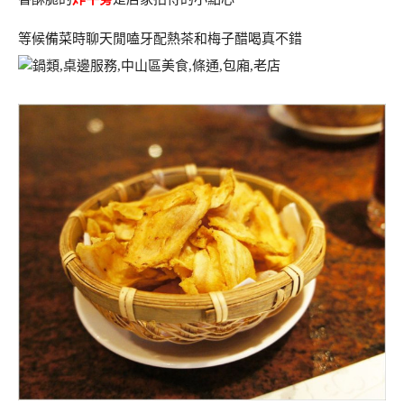
等候備菜時聊天閒嗑牙配熱茶和梅子醋喝真不錯