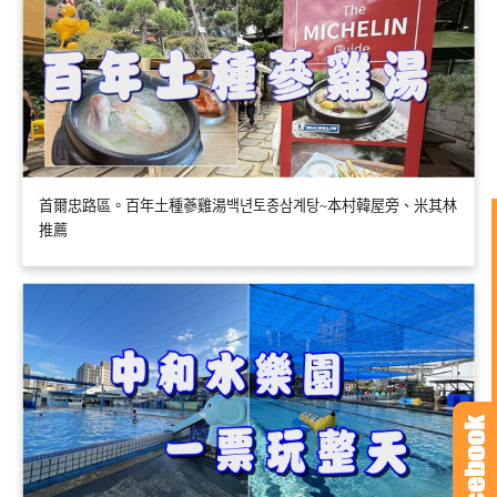
首爾忠路區。百年土種蔘雞湯백년토종삼계탕~本村韓屋旁、米其林
推薦