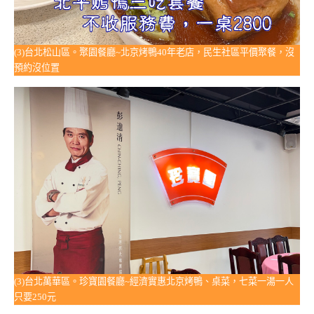
(3)台北松山區。聚園餐廳~北京烤鴨40年老店，民生社區平價聚餐，沒
預約沒位置
(3)台北萬華區。珍寶園餐廳~經濟實惠北京烤鴨、桌菜，七菜一湯一人
只要250元