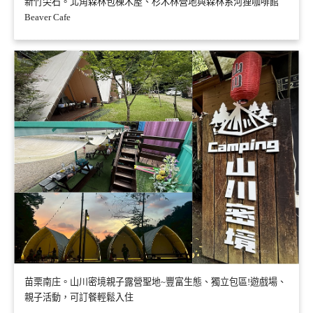
新竹尖石。北角森林包棟木屋、杉木林營地與森林系河狸咖啡館
Beaver Cafe
苗栗南庄。山川密境親子露營聖地~豐富生態、獨立包區!遊戲場、
親子活動，可訂餐輕鬆入住