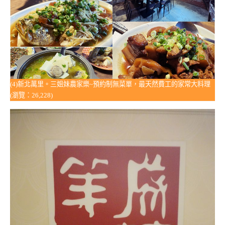
(4)新北萬里。三姐妹農家樂~預約制無菜單，最天然費工的家常大料理
(瀏覽：26,228)