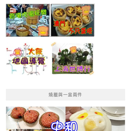
燒臘與一盅兩件