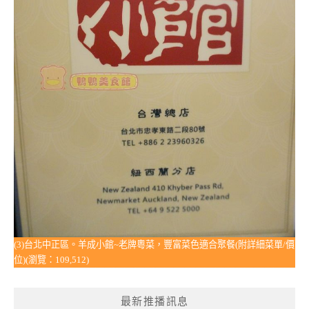
(3)台北中正區。羊成小館~老牌粵菜，豐富菜色適合聚餐(附詳細菜單/價
位)(瀏覽：109,512)
最新推播訊息