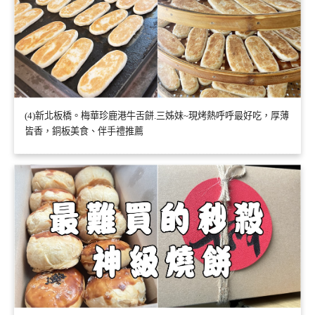
(4)新北板橋。梅華珍鹿港牛舌餅.三姊妹~現烤熱呼呼最好吃，厚薄
皆香，銅板美食、伴手禮推薦