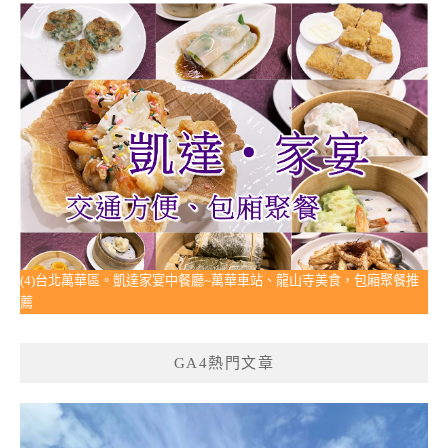
(4)台北萬華區。凱達家宴中餐廳~萬華車站、龍山寺美食，包廂聚餐推
薦
GA4熱門文章