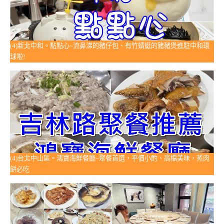
(4)新北中和。點點心~流鼻涕的豬仔包、有竹蜻蜓的豬豬煲進駐中和環
球啦!
(4)台北中山區。鴻寶海鮮餐廳~聚餐首選，平價小酌、高檔美味，蒸肉
餅必吃