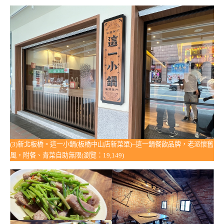
(3)新北板橋。這一小鍋(板橋中山店新菜單)~這一鍋餐飲品牌，老派懷舊
風，附餐、青菜自助無限(瀏覽：19,149)