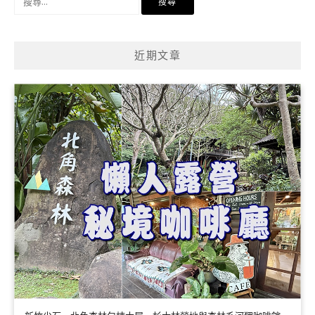
尋
關
鍵
近期文章
字: