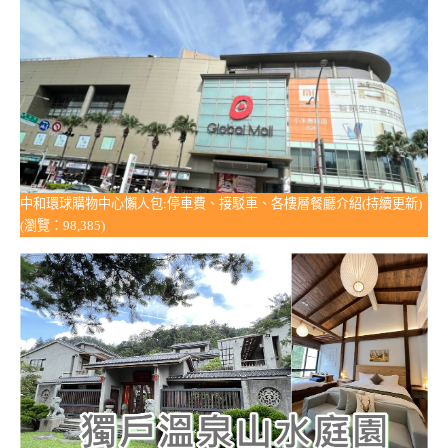
中和環球購物中心懶人包:停車費、接駁車、各樓層餐廳介紹(持續更新)
(瀏覽：98,385)