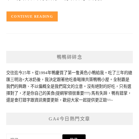
CONTINUE READING
鴨鴨碎碎念
交往迄今25年。從1994年鴨慶買了第一隻黃色小鴨給我。吃了三年的總
匯三明治+大冰奶後，我決定跟著他吃香喝辣共築鴨鴨小屋。全制霸是
我們的興趣、不以偏概全是我們寫文的立意。沒有絕對的好吃，只有選
擇對了，才是你自己的美食(提綱挈領很重要!!!!) 馬有失蹄，鴨有錯掌，
還是會打錯字跟資訊需要更新，歡迎大家一起提供更正歐^^~
GA4今日熱門文章
搜