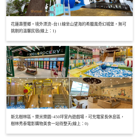
花蓮壽豐鄉。境外漂流~台11線坐山望海的希臘風奇幻城堡，無可
挑剔的溫馨民宿(線上：1)
新北樹林區。樂米樂園~450坪室內遊戲場，可充電家長休息區，
樹林秀泰電影購物美食一站待整天(線上：0)