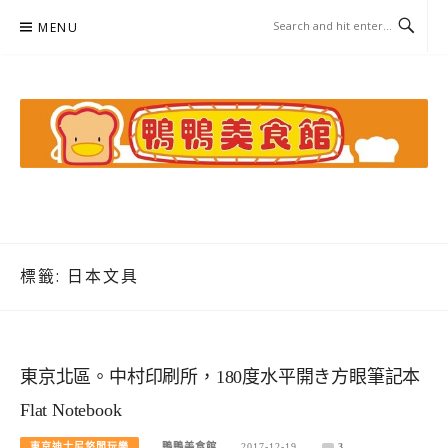
Skip
MENU
to
content
鴨鴨美食館
美食/旅遊/米其林親子資料收集
標籤:
日本文具
東京北區。中村印刷所，180度水平開き方眼筆記本
Flat Notebook
東京迪士尼悠閒玩樂
鴨鴨美食館
2017-12-19
3