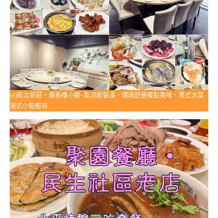
(4)新北新莊。廣泰樓小館~氣派新裝潢，環境舒適餐點美味，粵式大菜
港式小點都有