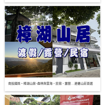
南投國姓。樟湖山居~森林與雲海，民宿、露營….避暑山莊首選