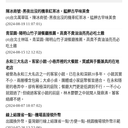
陳冰商號~黑夜出沒的機車紅茶冰，艋舺古早味美食
(4)台北萬華區。陳冰商號~黑夜出沒的機車紅茶冰，艋舺古早味美食
(2024-08-19 11:07:01)
青菜園~陽明山竹子湖餐廳推薦。高貴不貴油油亮亮必吃土雞
(4)台北士林區。青菜園~陽明山竹子湖餐廳推薦。高貴不貴油油亮亮必
吃土雞
(2024-08-15 12:12:02)
永和三大名店。客家小館~小巷弄裡的大餐館，質感與手藝兼具的在地
老店
被譽為永和三大名店之一的客家小館，已在永和深耕20多年。 小館其實
不小，兩層樓含包廂；大桌小桌、團體或小家庭聚餐皆適合。 在永和隱
密的巷弄中，卻有著極深的庭院；餐廳大門更是低調到不行，一不小心
就錯過了! 但繞過客家小館的前庭，林木鬱鬱之中就聞人聲鼎沸，饕客
絡繹不絕。
(2024-08-07 18:07:02)
線上結匯省一點!~機場直接領外幣
出國換外幣，臺灣銀行線上結匯省一點!方便一點~桃園機場領外幣示範
(2024-07-26 13:52:06)