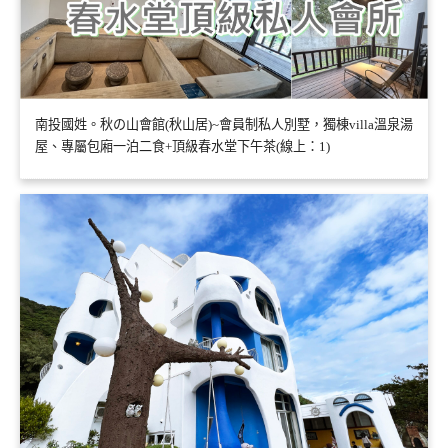
南投國姓。秋の山會館(秋山居)~會員制私人別墅，獨棟villa溫泉湯
屋、專屬包廂一泊二食+頂級春水堂下午茶(線上：1)