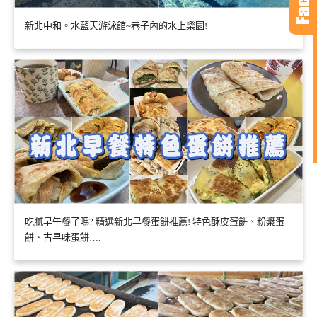
新北中和。水藍天游泳館~巷子內的水上樂園!
吃膩早午餐了嗎? 精選新北早餐蛋餅推薦! 特色酥皮蛋餅、粉漿蛋
餅、古早味蛋餅….