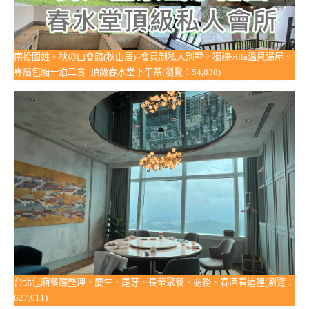
南投國姓。秋の山會館(秋山居)~會員制私人別墅，獨棟villa溫泉湯屋、
專屬包廂一泊二食+頂級春水堂下午茶(瀏覽：54,838)
台北包廂餐廳整理，慶生、尾牙、長輩聚餐、商務、春酒看這裡(瀏覽：
627,011)