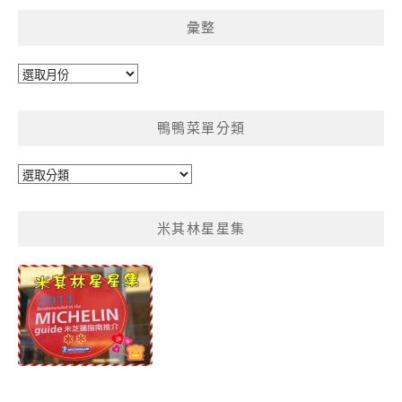
彙整
彙
整
鴨鴨菜單分類
鴨
鴨
菜
米其林星星集
單
分
類