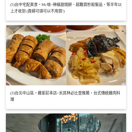
(5)台中宅配美食。Mr.啃~神級甜燒餅、超難買秒殺聖品，等半年以
上才收到 (貴婦可頌可以不用買!)
(3)台北中山區。雞家莊本店~米其林必比登推薦，台式傳統雞肉料
理