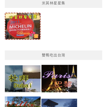
米其林星星集
單
分
類
雙鴨吃出台灣