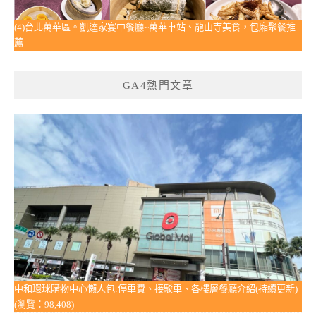
(4)台北萬華區。凱達家宴中餐廳~萬華車站、龍山寺美食，包廂聚餐推
薦
GA4熱門文章
中和環球購物中心懶人包:停車費、接駁車、各樓層餐廳介紹(持續更新)
(瀏覽：98,408)