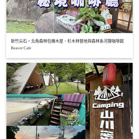
新竹尖石。北角森林包棟木屋、杉木林營地與森林系河狸咖啡館
Beaver Cafe