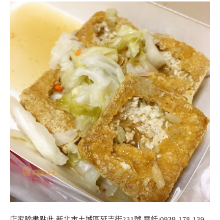
店家臉書點此 新北市土城區延吉街231號 電話:0939-178-139