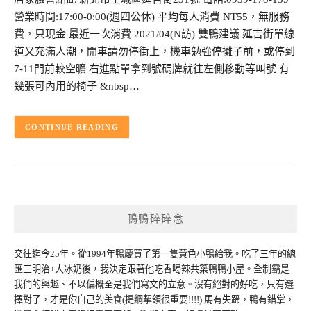
營業時間:17:00-0:00(週四公休) 平均每人消費 NT55，無服務
費，只現金 最近一次消費 2021/04(N訪) 雙鴨建議 延吉街單線
道又充滿人潮，開車請勿停街上，機車勉強停攤子前，或停到
7-11門前較空曠 右進點單拿到號碼牌就往左側移動等叫號 有
幾張可內用的椅子 &nbsp…
CONTINUE READING
鴨鴨碎碎念
交往迄今25年。從1994年鴨慶買了第一隻黃色小鴨給我。吃了三年的總
匯三明治+大冰奶後，我決定跟著他吃香喝辣共築鴨鴨小屋。全制霸是
我們的興趣、不以偏概全是我們寫文的立意。沒有絕對的好吃，只有選
擇對了，才是你自己的美食(提綱挈領很重要!!!!) 馬有失蹄，鴨有錯掌，