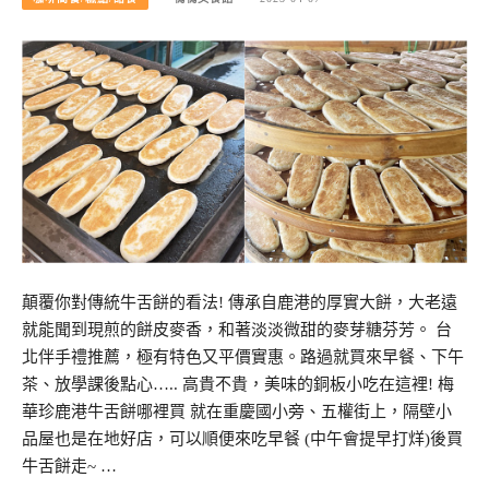
顛覆你對傳統牛舌餅的看法! 傳承自鹿港的厚實大餅，大老遠
就能聞到現煎的餅皮麥香，和著淡淡微甜的麥芽糖芬芳。 台
北伴手禮推薦，極有特色又平價實惠。路過就買來早餐、下午
茶、放學課後點心….. 高貴不貴，美味的銅板小吃在這裡! 梅
華珍鹿港牛舌餅哪裡買 就在重慶國小旁、五權街上，隔壁小
品屋也是在地好店，可以順便來吃早餐 (中午會提早打烊)後買
牛舌餅走~ …