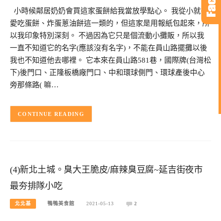
小時候鄰居奶奶會買這家蛋餅給我當放學點心。 我從小就很
愛吃蛋餅、炸蛋蔥油餅這一類的，但這家是用報紙包起來，所
以我印象特別深刻。 不過因為它只是個流動小攤販，所以我
一直不知道它的名字(應該沒有名字)，不能在員山路擺攤以後
我也不知道他去哪裡。 它本來在員山路581巷，國際牌(台灣松
下)後門口、正隆板橋廠門口、中和環球側門、環球產後中心
旁那條路( 嘛…
CONTINUE READING
(4)新北土城。臭大王脆皮/麻辣臭豆腐~延吉街夜市
最夯排隊小吃
北北基
鴨鴨美食館
2021-05-13
2