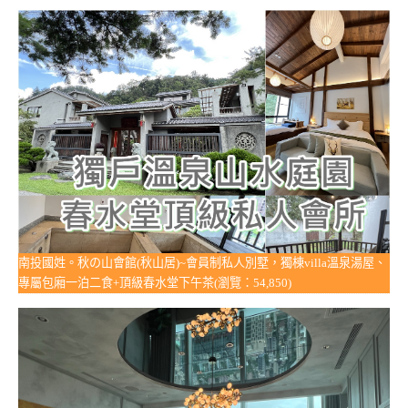
南投國姓。秋の山會館(秋山居)~會員制私人別墅，獨棟villa溫泉湯屋、
專屬包廂一泊二食+頂級春水堂下午茶(瀏覽：54,850)