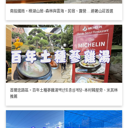
南投國姓。樟湖山居~森林與雲海，民宿、露營….避暑山莊首選
首爾忠路區。百年土種蔘雞湯백년토종삼계탕~本村韓屋旁、米其林
推薦