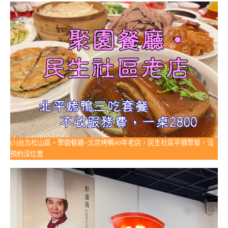
(3)台北松山區。聚園餐廳~北京烤鴨40年老店，民生社區平價聚餐，沒
預約沒位置