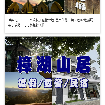
苗栗南庄。山川密境親子露營聖地~豐富生態、獨立包區!遊戲場、
親子活動，可訂餐輕鬆入住