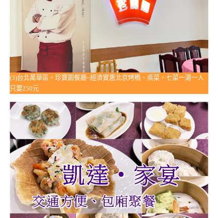
(3)台北萬華區。珍寶園餐廳~經濟實惠北京烤鴨、桌菜，七菜一湯一人
只要250元