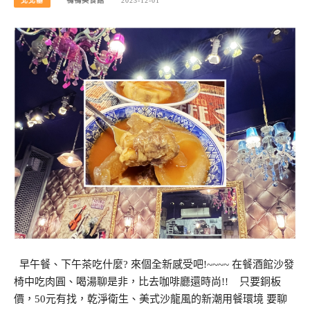
北北基
鴨鴨美食館
2023-12-01
早午餐、下午茶吃什麼? 來個全新感受吧!~~~~ 在餐酒館沙發
椅中吃肉圓、喝湯聊是非，比去咖啡廳還時尚!! 只要銅板
價，50元有找，乾淨衛生、美式沙龍風的新潮用餐環境 要聊