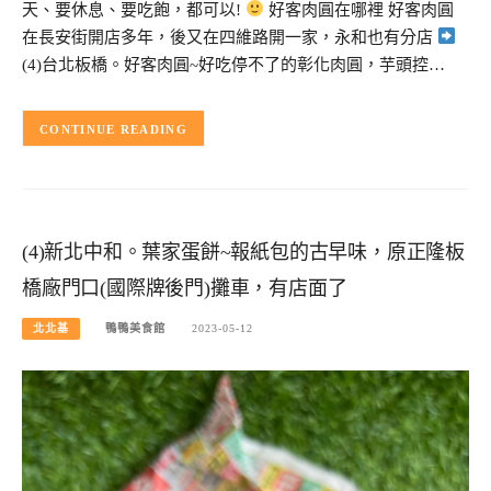
天、要休息、要吃飽，都可以!
好客肉圓在哪裡 好客肉圓
在長安街開店多年，後又在四維路開一家，永和也有分店
(4)台北板橋。好客肉圓~好吃停不了的彰化肉圓，芋頭控…
CONTINUE READING
(4)新北中和。葉家蛋餅~報紙包的古早味，原正隆板
橋廠門口(國際牌後門)攤車，有店面了
北北基
鴨鴨美食館
2023-05-12