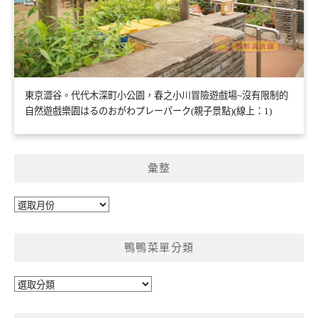
東京澀谷。代代木深町小公園，春之小川冒險遊戲場~沒有限制的
自然遊戲樂園はるのおがわプレーパーク(親子景點)(線上：1)
彙整
彙
整
鴨鴨菜單分類
鴨
鴨
菜