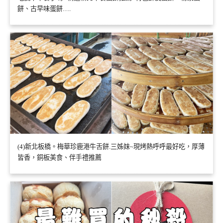
餅、古早味蛋餅….
(4)新北板橋。梅華珍鹿港牛舌餅.三姊妹~現烤熱呼呼最好吃，厚薄
皆香，銅板美食、伴手禮推薦