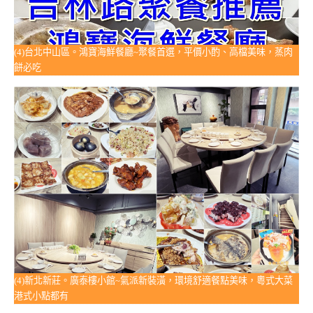
(4)台北中山區。鴻寶海鮮餐廳~聚餐首選，平價小酌、高檔美味，蒸肉
餅必吃
(4)新北新莊。廣泰樓小館~氣派新裝潢，環境舒適餐點美味，粵式大菜
港式小點都有