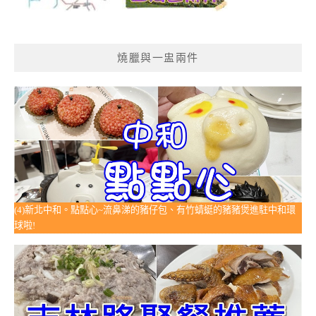
燒臘與一盅兩件
(4)新北中和。點點心~流鼻涕的豬仔包、有竹蜻蜓的豬豬煲進駐中和環
球啦!