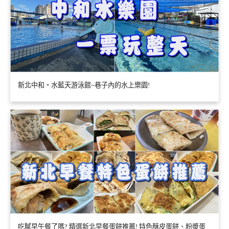
新北中和。水藍天游泳館~巷子內的水上樂園!
吃膩早午餐了嗎? 精選新北早餐蛋餅推薦! 特色酥皮蛋餅、粉漿蛋