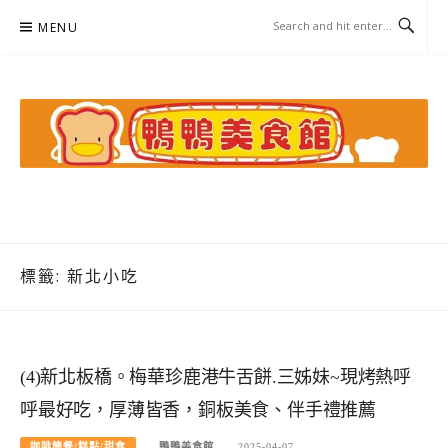
Skip
MENU
to
content
鴨鴨美食館
美食/旅遊/米其林親子資料收集
標籤:
新北小吃
(4)新北板橋。梅華珍鹿港牛舌餅.三姊妹~現烤熱呼
呼最好吃，厚薄皆香，銅板美食、伴手禮推薦
咖啡簡餐/糕點/甜食
鴨鴨美食館
2025-04-07