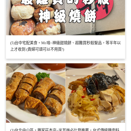
(5)台中宅配美食。Mr.啃~神級甜燒餅、超難買秒殺聖品，等半年以
上才收到 (貴婦可頌可以不用買!)
(3)台北中山區。雞家莊本店~米其林必比登推薦，台式傳統雞肉料