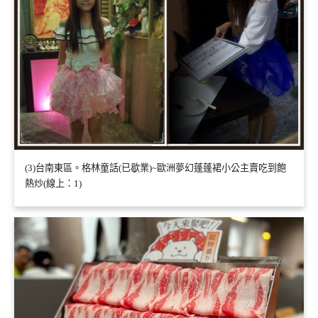
(3)台南東區。格林童話(已歇業)~歐洲夢幻蓬蓬裙小公主賣吃到飽
熱炒(線上：1)