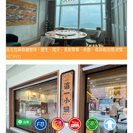
台北包廂餐廳整理，慶生、尾牙、長輩聚餐、商務、春酒看這裡(瀏覽：
627,011)