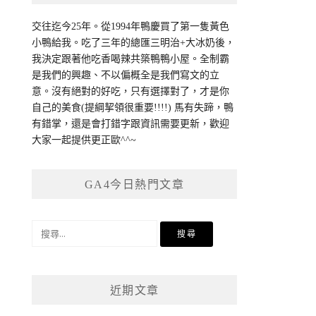
交往迄今25年。從1994年鴨慶買了第一隻黃色
小鴨給我。吃了三年的總匯三明治+大冰奶後，
我決定跟著他吃香喝辣共築鴨鴨小屋。全制霸
是我們的興趣、不以偏概全是我們寫文的立
意。沒有絕對的好吃，只有選擇對了，才是你
自己的美食(提綱挈領很重要!!!!) 馬有失蹄，鴨
有錯掌，還是會打錯字跟資訊需要更新，歡迎
大家一起提供更正歐^^~
GA4今日熱門文章
搜
尋
關
鍵
近期文章
字: