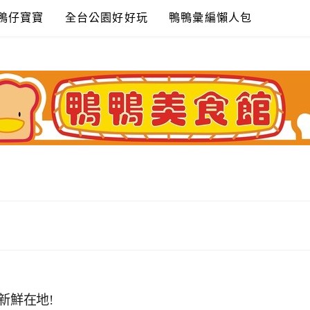
鴨仔寶寶
全台公園好好玩
鴨鴨彙編懶人包
新鮮在地!