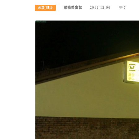
鴨鴨美食館
2011-12-06
7
合菜/熱炒