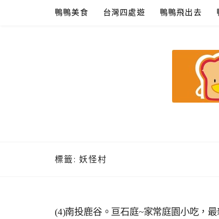
Skip
鴨鴨美食
台灣四處遊
鴨鴨飛出去
to
content
鴨鴨美食館
美食/旅遊/米其林親子資料收集
標籤:
妖怪村
(4)南投鹿谷。亘石庭~家常庭園小吃，最