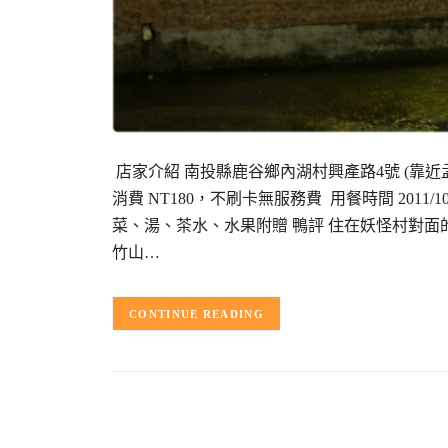
店家介紹 南投縣鹿谷鄉內湖村興產路4號 (靠近孟竹飯
消費 NT180，不刷卡無服務費 用餐時間 2011/
菜、湯、茶水、水果附贈 鴨評 住在妖怪村對
竹山…
CONTINUE READING