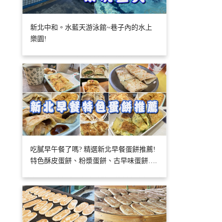
新北中和。水藍天游泳館~巷子內的水上
樂園!
吃膩早午餐了嗎? 精選新北早餐蛋餅推薦!
特色酥皮蛋餅、粉漿蛋餅、古早味蛋餅….