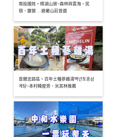
南投國姓。樟湖山居~森林與雲海，民
宿、露營….避暑山莊首選
首爾忠路區。百年土種蔘雞湯백년토종삼
계탕~本村韓屋旁、米其林推薦