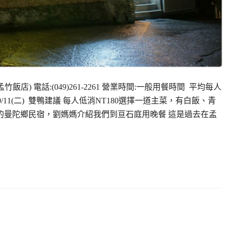
店) 電話:(049)261-2261 營業時間:一般用餐時間 平均每人
10/11(二) 雙鴨建議 每人低消NT180選擇一道主菜，有白飯、青
面的曼陀鄉民宿，劉媽媽介紹我們到亘石庭用晚餐 這是過去在孟