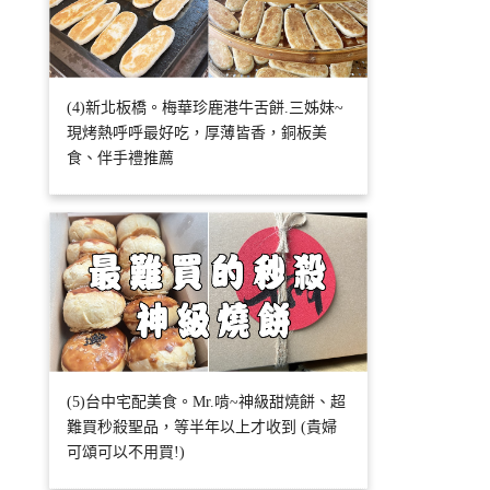
(4)新北板橋。梅華珍鹿港牛舌餅.三姊妹~
現烤熱呼呼最好吃，厚薄皆香，銅板美
食、伴手禮推薦
(5)台中宅配美食。Mr.啃~神級甜燒餅、超
難買秒殺聖品，等半年以上才收到 (貴婦
可頌可以不用買!)