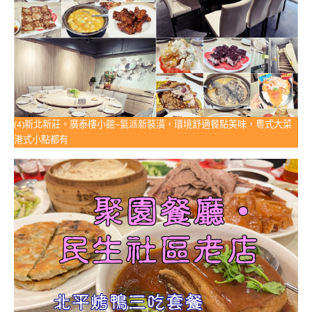
(4)新北新莊。廣泰樓小館~氣派新裝潢，環境舒適餐點美味，粵式大菜
港式小點都有