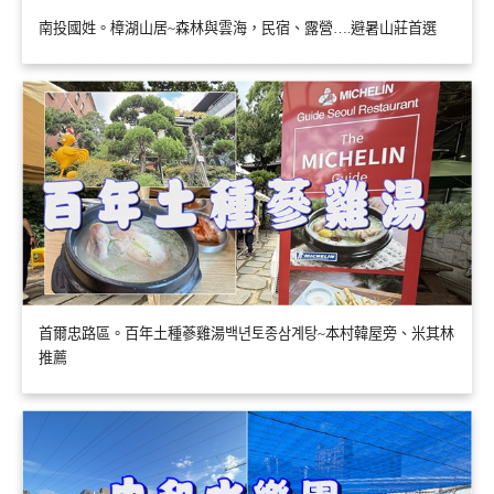
南投國姓。樟湖山居~森林與雲海，民宿、露營….避暑山莊首選
首爾忠路區。百年土種蔘雞湯백년토종삼계탕~本村韓屋旁、米其林
推薦