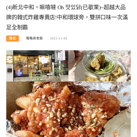
(4)新北中和。嘛嘻噠 Oh 맛있닭(已歇業)~超越大品
牌的韓式炸雞專賣店!中和環球旁，雙拼口味一次滿
足全制霸
韓式
鴨鴨美食館
2023-11-09