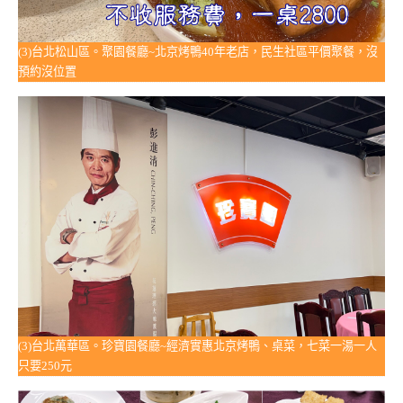
(3)台北松山區。聚園餐廳~北京烤鴨40年老店，民生社區平價聚餐，沒
預約沒位置
(3)台北萬華區。珍寶園餐廳~經濟實惠北京烤鴨、桌菜，七菜一湯一人
只要250元