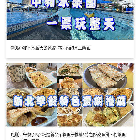
新北中和。水藍天游泳館~巷子內的水上樂園!
吃膩早午餐了嗎? 精選新北早餐蛋餅推薦! 特色酥皮蛋餅、粉漿蛋