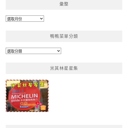
彙整
彙
整
鴨鴨菜單分類
鴨
鴨
菜
米其林星星集
單
分
類