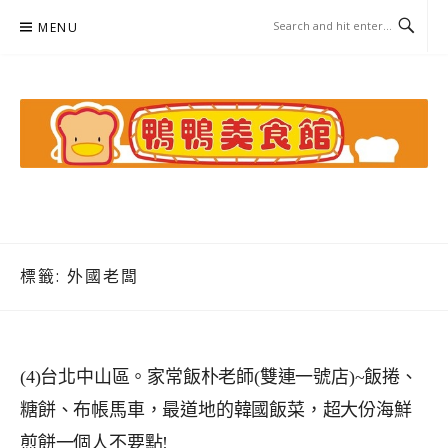
Skip
MENU
to
content
鴨鴨美食館
美食/旅遊/米其林親子資料收集
標籤:
外國老闆
(4)台北中山區。家常飯朴老師(雙連一號店)~飯捲、
糖餅、布帳馬車，最道地的韓國飯菜，超大份海鮮
煎餅一個人不要點!