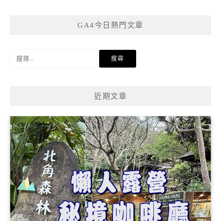
GA4今日熱門文章
搜
尋
關
鍵
近期文章
字: