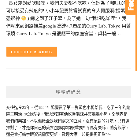
長女莎朗愛吃咖哩。我們夫妻都不吃辣，但她為了咖哩居然
可以接受有辣度的! 小小年紀勇於嘗試真的令人佩服啊(媽媽驚
恐眼神
) 總之到了江子翠，為了她一句”我想吃咖哩”，我
們就來到網路推薦google 高達4.7顆星的Curry Lab. Tokyo 用餐
環境 Curry Lab. Tokyo 是很簡單的家庭食堂，桌椅一般…
CONTINUE READING
鴨鴨碎碎念
交往迄今25年。從1994年鴨慶買了第一隻黃色小鴨給我。吃了三年的總
匯三明治+大冰奶後，我決定跟著他吃香喝辣共築鴨鴨小屋。全制霸是
我們的興趣、不以偏概全是我們寫文的立意。沒有絕對的好吃，只有選
擇對了，才是你自己的美食(提綱挈領很重要!!!!) 馬有失蹄，鴨有錯掌，
還是會打錯字跟資訊需要更新，歡迎大家一起提供更正歐^^~