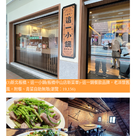
(3)新北板橋。這一小鍋(板橋中山店新菜單)~這一鍋餐飲品牌，老派懷舊
風，附餐、青菜自助無限(瀏覽：19,156)