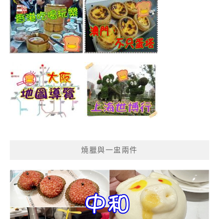
燒臘與一盅兩件