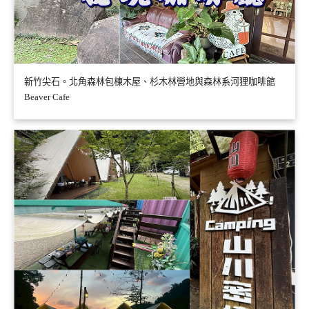
新竹尖石。北角森林包棟木屋、杉木林營地與森林系河狸咖啡館
Beaver Cafe