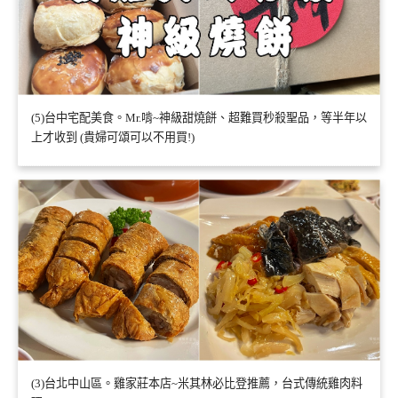
(5)台中宅配美食。Mr.啃~神級甜燒餅、超難買秒殺聖品，等半年以
上才收到 (貴婦可頌可以不用買!)
(3)台北中山區。雞家莊本店~米其林必比登推薦，台式傳統雞肉料