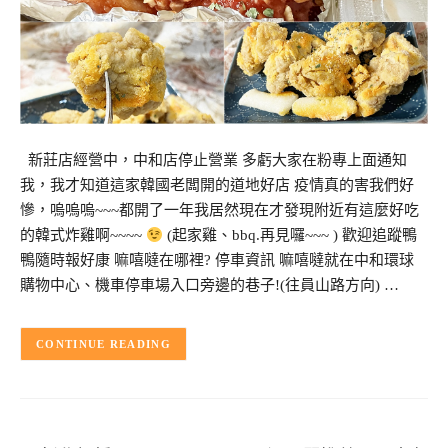
新莊店經營中，中和店停止營業 多虧大家在粉專上面通知
我，我才知道這家韓國老闆開的道地好店 疫情真的害我們好
慘，嗚嗚嗚~~~都開了一年我居然現在才發現附近有這麼好吃
的韓式炸雞啊~~~~
(起家雞、bbq.再見囉~~~ ) 歡迎追蹤鴨
鴨隨時報好康 嘛嘻噠在哪裡? 停車資訊 嘛嘻噠就在中和環球
購物中心、機車停車場入口旁邊的巷子!(往員山路方向) …
CONTINUE READING