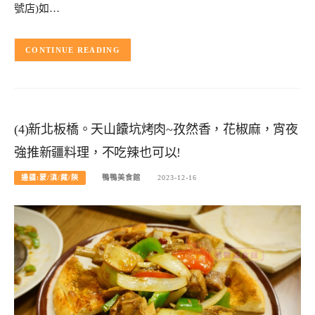
號店)如…
CONTINUE READING
(4)新北板橋。天山饢坑烤肉~孜然香，花椒麻，宵夜
強推新疆料理，不吃辣也可以!
邊疆:蒙/滇/藏/陝
鴨鴨美食館
2023-12-16