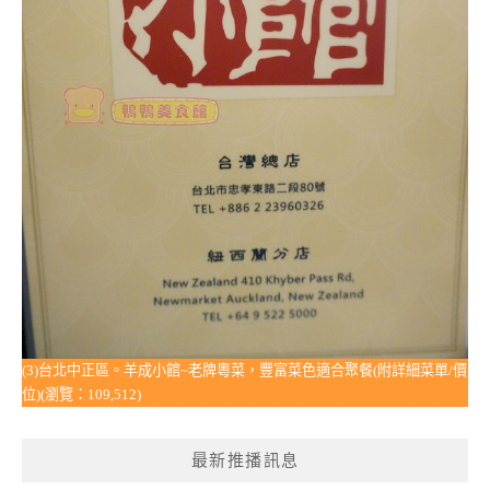
(3)台北中正區。羊成小館~老牌粵菜，豐富菜色適合聚餐(附詳細菜單/價
位)(瀏覽：109,512)
最新推播訊息