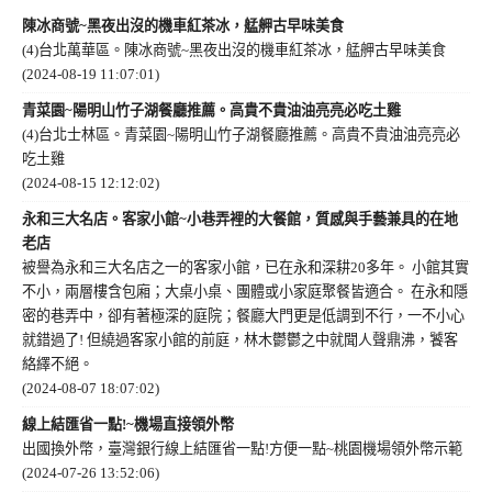
陳冰商號~黑夜出沒的機車紅茶冰，艋舺古早味美食
(4)台北萬華區。陳冰商號~黑夜出沒的機車紅茶冰，艋舺古早味美食
(2024-08-19 11:07:01)
青菜園~陽明山竹子湖餐廳推薦。高貴不貴油油亮亮必吃土雞
(4)台北士林區。青菜園~陽明山竹子湖餐廳推薦。高貴不貴油油亮亮必
吃土雞
(2024-08-15 12:12:02)
永和三大名店。客家小館~小巷弄裡的大餐館，質感與手藝兼具的在地
老店
被譽為永和三大名店之一的客家小館，已在永和深耕20多年。 小館其實
不小，兩層樓含包廂；大桌小桌、團體或小家庭聚餐皆適合。 在永和隱
密的巷弄中，卻有著極深的庭院；餐廳大門更是低調到不行，一不小心
就錯過了! 但繞過客家小館的前庭，林木鬱鬱之中就聞人聲鼎沸，饕客
絡繹不絕。
(2024-08-07 18:07:02)
線上結匯省一點!~機場直接領外幣
出國換外幣，臺灣銀行線上結匯省一點!方便一點~桃園機場領外幣示範
(2024-07-26 13:52:06)