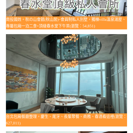
南投國姓。秋の山會館(秋山居)~會員制私人別墅，獨棟villa溫泉湯屋、
專屬包廂一泊二食+頂級春水堂下午茶(瀏覽：54,851)
台北包廂餐廳整理，慶生、尾牙、長輩聚餐、商務、春酒看這裡(瀏覽：
627,011)