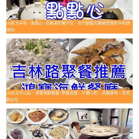
(4)新北中和。點點心~流鼻涕的豬仔包、有竹蜻蜓的豬豬煲進駐中和環
球啦!
(4)台北中山區。鴻寶海鮮餐廳~聚餐首選，平價小酌、高檔美味，蒸肉
餅必吃