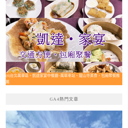
(4)台北萬華區。凱達家宴中餐廳~萬華車站、龍山寺美食，包廂聚餐推
薦
GA4熱門文章