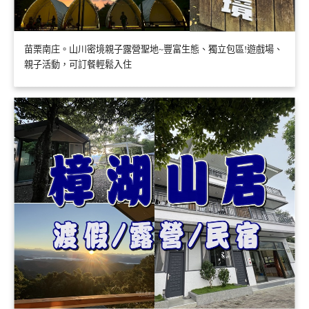
苗栗南庄。山川密境親子露營聖地~豐富生態、獨立包區!遊戲場、
親子活動，可訂餐輕鬆入住