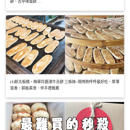
餅、古早味蛋餅….
(4)新北板橋。梅華珍鹿港牛舌餅.三姊妹~現烤熱呼呼最好吃，厚薄
皆香，銅板美食、伴手禮推薦