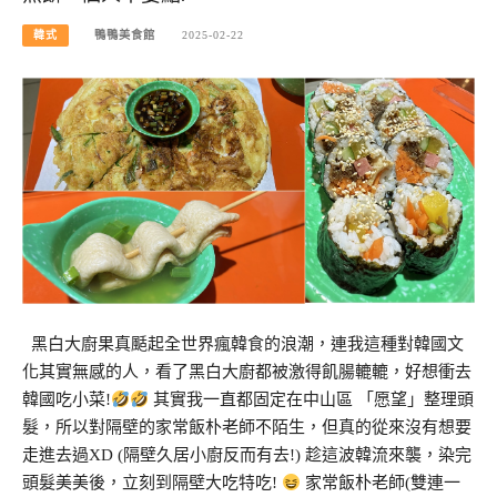
韓式
鴨鴨美食館
2025-02-22
黑白大廚果真颳起全世界瘋韓食的浪潮，連我這種對韓國文
化其實無感的人，看了黑白大廚都被激得飢腸轆轆，好想衝去
韓國吃小菜!
其實我一直都固定在中山區 「愿望」整理頭
髮，所以對隔壁的家常飯朴老師不陌生，但真的從來沒有想要
走進去過XD (隔壁久居小廚反而有去!) 趁這波韓流來襲，染完
頭髮美美後，立刻到隔壁大吃特吃!
家常飯朴老師(雙連一