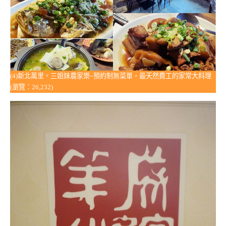
(4)新北萬里。三姐妹農家樂~預約制無菜單，最天然費工的家常大料理
(瀏覽：26,232)