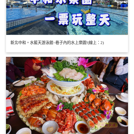
新北中和。水藍天游泳館~巷子內的水上樂園!(線上：2)