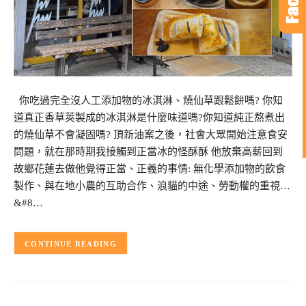
你吃過完全沒人工添加物的冰淇淋、燒仙草跟鬆餅嗎? 你知
道真正香草莢製成的冰淇淋是什麼味道嗎?你知道純正熬煮出
的燒仙草不會凝固嗎? 頂新油案之後，社會大眾開始注意食安
問題，就在那時期我接觸到正當冰的怪酥酥 他放棄高薪回到
故鄉花蓮去做他覺得正當、正義的事情: 無化學添加物的飲食
製作、與在地小農的互助合作、浪貓的中途、勞動權的重視…
&#8…
CONTINUE READING