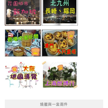
燒臘與一盅兩件