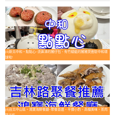
(4)新北中和。點點心~流鼻涕的豬仔包、有竹蜻蜓的豬豬煲進駐中和環
球啦!
(4)台北中山區。鴻寶海鮮餐廳~聚餐首選，平價小酌、高檔美味，蒸肉