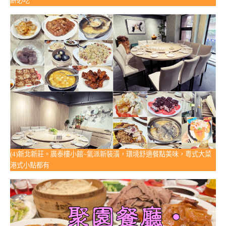
餅必吃
(4)新北新莊。廣泰樓小館~氣派新裝潢，環境舒適餐點美味，粵式大菜
港式小點都有