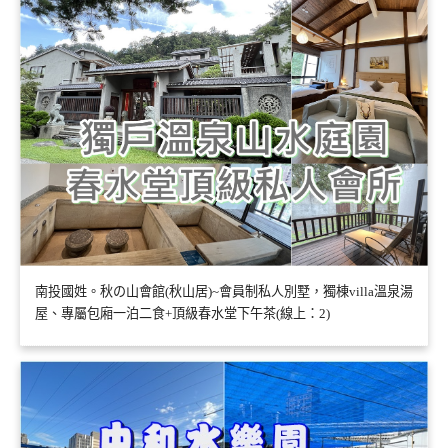
南投國姓。秋の山會館(秋山居)~會員制私人別墅，獨棟villa溫泉湯
屋、專屬包廂一泊二食+頂級春水堂下午茶(線上：2)