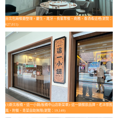
台北包廂餐廳整理，慶生、尾牙、長輩聚餐、商務、春酒看這裡(瀏覽：
627,011)
(3)新北板橋。這一小鍋(板橋中山店新菜單)~這一鍋餐飲品牌，老派懷舊
風，附餐、青菜自助無限(瀏覽：19,149)