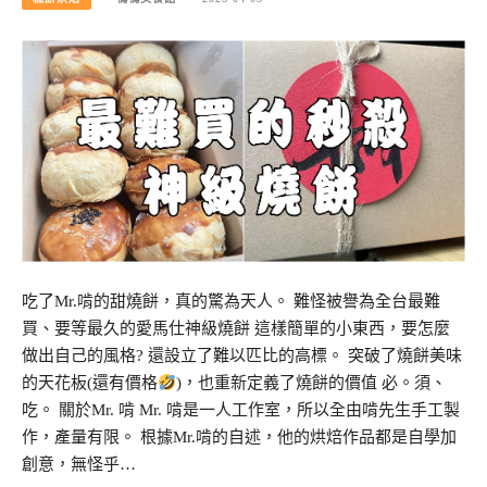
吃了Mr.啃的甜燒餅，真的驚為天人。 難怪被譽為全台最難
買、要等最久的愛馬仕神級燒餅 這樣簡單的小東西，要怎麼
做出自己的風格? 還設立了難以匹比的高標。 突破了燒餅美味
的天花板(還有價格
)，也重新定義了燒餅的價值 必。須、
吃。 關於Mr. 啃 Mr. 啃是一人工作室，所以全由啃先生手工製
作，產量有限。 根據Mr.啃的自述，他的烘焙作品都是自學加
創意，無怪乎…