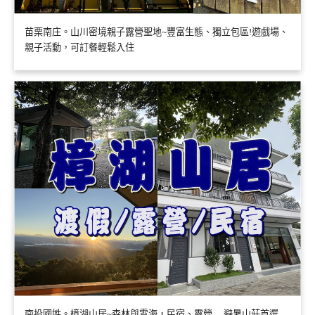
苗栗南庄。山川密境親子露營聖地~豐富生態、獨立包區!遊戲場、
親子活動，可訂餐輕鬆入住
南投國姓。樟湖山居~森林與雲海，民宿、露營….避暑山莊首選