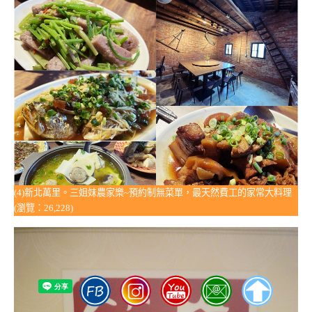
(4)新北萬里。三姐妹農家樂~預約制無菜單，最天然費工的家常大料理
(瀏覽：26,228)