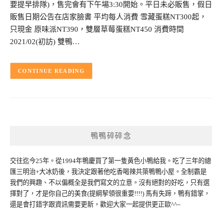
要提早排隊)，售完會有下午場3:30開始。平日未必販售，假日
販售日期公告在店家臉書 平均每人消費 雪藏蛋糕NT300起，
只現金 原味派NT390，雙層草莓蛋糕NT450 消費時間
2021/02(初訪) 雙鴨…
CONTINUE READING
鴨鴨碎碎念
交往迄今25年。從1994年鴨慶買了第一隻黃色小鴨給我。吃了三年的總
匯三明治+大冰奶後，我決定跟著他吃香喝辣共築鴨鴨小屋。全制霸是
我們的興趣、不以偏概全是我們寫文的立意。沒有絕對的好吃，只有選
擇對了，才是你自己的美食(提綱挈領很重要!!!!) 馬有失蹄，鴨有錯掌，
還是會打錯字跟資訊需要更新，歡迎大家一起提供更正歐^^~