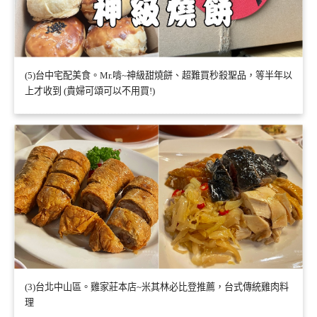
(5)台中宅配美食。Mr.啃~神級甜燒餅、超難買秒殺聖品，等半年以
上才收到 (貴婦可頌可以不用買!)
(3)台北中山區。雞家莊本店~米其林必比登推薦，台式傳統雞肉料
理