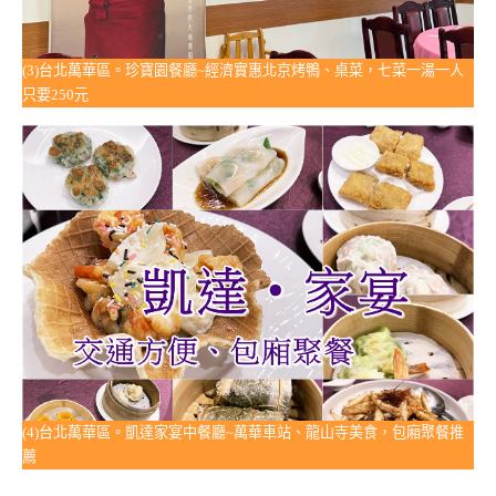
(3)台北萬華區。珍寶園餐廳~經濟實惠北京烤鴨、桌菜，七菜一湯一人
只要250元
(4)台北萬華區。凱達家宴中餐廳~萬華車站、龍山寺美食，包廂聚餐推
薦