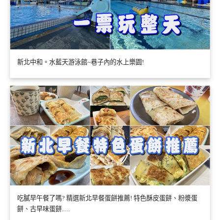
新北中和。水藍天游泳館~巷子內的水上樂園!
吃膩早午餐了嗎? 精選新北早餐蛋餅推薦! 特色酥皮蛋餅、粉漿蛋
餅、古早味蛋餅….