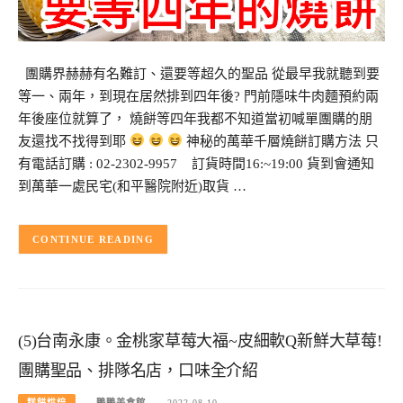
團購界赫赫有名難訂、還要等超久的聖品 從最早我就聽到要
等一、兩年，到現在居然排到四年後? 門前隱味牛肉麵預約兩
年後座位就算了， 燒餅等四年我都不知道當初喊單團購的朋
友還找不找得到耶
神秘的萬華千層燒餅訂購方法 只
有電話訂購 : 02-2302-9957 訂貨時間16:~19:00 貨到會通知
到萬華一處民宅(和平醫院附近)取貨 …
CONTINUE READING
(5)台南永康。金桃家草莓大福~皮細軟Q新鮮大草莓!
團購聖品、排隊名店，口味全介紹
糕餅烘焙
鴨鴨美食館
2022-08-10