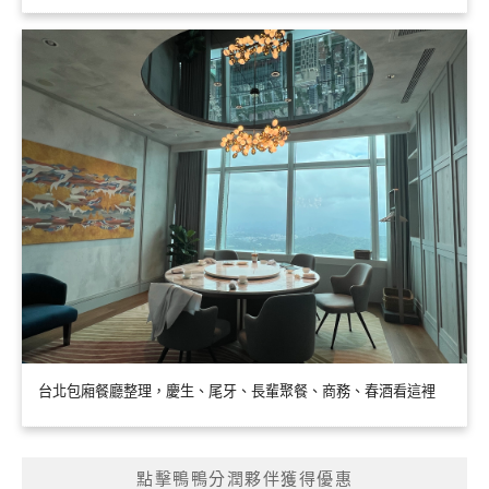
台北包廂餐廳整理，慶生、尾牙、長輩聚餐、商務、春酒看這裡
點擊鴨鴨分潤夥伴獲得優惠