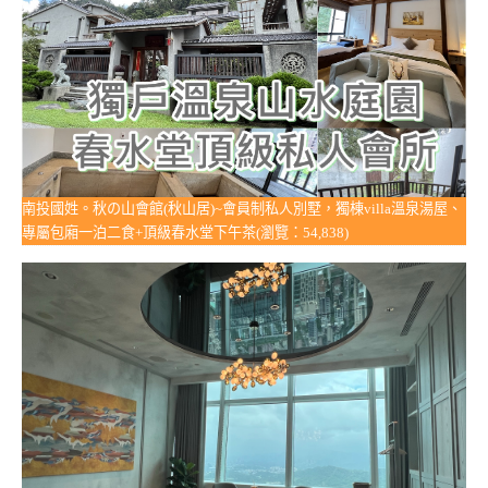
南投國姓。秋の山會館(秋山居)~會員制私人別墅，獨棟villa溫泉湯屋、
專屬包廂一泊二食+頂級春水堂下午茶(瀏覽：54,838)