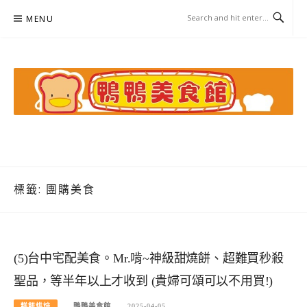
Skip
MENU
to
content
鴨鴨美食館
美食/旅遊/米其林親子資料收集
標籤:
團購美食
(5)台中宅配美食。Mr.啃~神級甜燒餅、超難買秒殺
聖品，等半年以上才收到 (貴婦可頌可以不用買!)
糕餅烘焙
鴨鴨美食館
2025-04-05