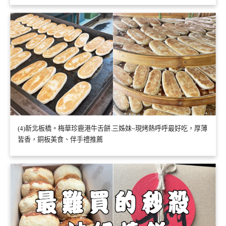
(4)新北板橋。梅華珍鹿港牛舌餅.三姊妹~現烤熱呼呼最好吃，厚薄
皆香，銅板美食、伴手禮推薦