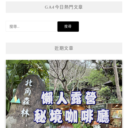
GA4今日熱門文章
搜
尋
關
鍵
近期文章
字: