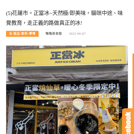
(5)花蓮市。正當冰~天然極/即美味，貓咪中途、味
覺教育，走正義的路做真正的冰!
冰/甜品/飲料/零嘴
鴨鴨美食館
2022-06-07