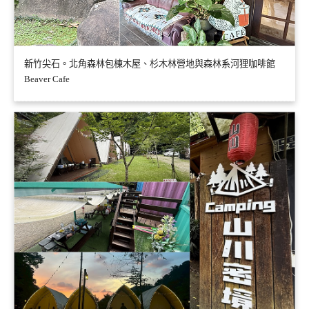
新竹尖石。北角森林包棟木屋、杉木林營地與森林系河狸咖啡館
Beaver Cafe