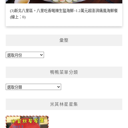
(3)新北八里區。八里吃香喝辣生猛海鮮~1.2萬元超澎湃痛風海鮮餐
(線上：0)
彙整
彙
整
鴨鴨菜單分類
鴨
鴨
菜
米其林星星集
單
分
類