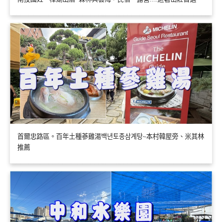
首爾忠路區。百年土種蔘雞湯백년토종삼계탕~本村韓屋旁、米其林
推薦