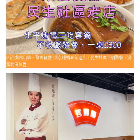
(3)台北松山區。聚園餐廳~北京烤鴨40年老店，民生社區平價聚餐，沒
預約沒位置