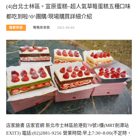
(4)台北士林區。宣原蛋糕~超人氣草莓蛋糕五種口味
都吃到啦^0^團購/現場購買詳細介紹
糕餅烘焙
鴨鴨美食館
2021-03-03
店家臉書 店家官網 新北市士林區前港街70號1樓(MRT劍潭站
EXIT3) 電話:(02)2881-9256 營業時間:早上7:30~8:00(不定時，