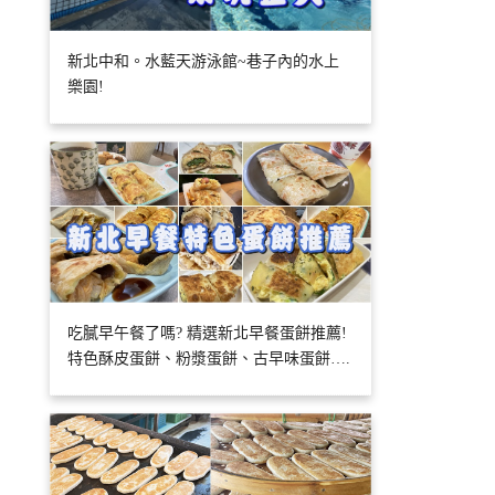
新北中和。水藍天游泳館~巷子內的水上
樂園!
吃膩早午餐了嗎? 精選新北早餐蛋餅推薦!
特色酥皮蛋餅、粉漿蛋餅、古早味蛋餅….