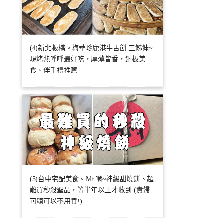
(4)新北板橋。梅華珍鹿港牛舌餅.三姊妹~
現烤熱呼呼最好吃，厚薄皆香，銅板美
食、伴手禮推薦
(5)台中宅配美食。Mr.啃~神級甜燒餅、超
難買秒殺聖品，等半年以上才收到 (貴婦
可頌可以不用買!)