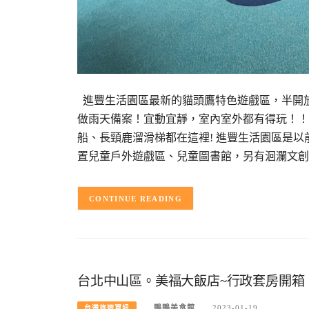
進豐生活園區最新的貓頭鷹特色遊戲區，半開放
做雨天備案！宜動宜靜，室內室外都有得玩！！
船、長頸鹿溜滑梯都在這裡! 進豐生活園區是
置兒童戶外遊戲區、兒童圖書館，另有洄瀾文創
CONTINUE READING
台北中山區。美福大飯店~行政套房開箱
鴨鴨美食館
2023-01-19
台灣旅遊資訊