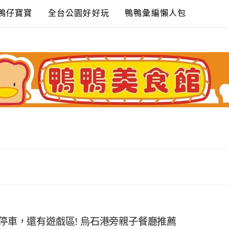
鴨仔寶寶
全台公園好好玩
鴨鴨彙編懶人包
好停車，還有遊戲區! 烏石港旁親子餐廳推薦