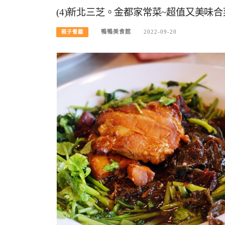
(4)新北三芝。金都家常菜~超值又美味
鴨鴨美食館
2022-09-20
親子餐廳