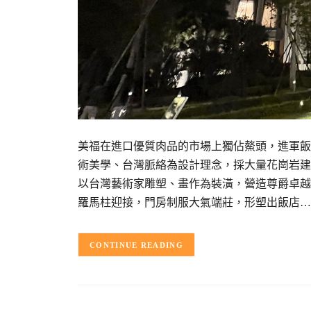
美福在進口優質肉品的市場上獨佔鰲頭，進軍飯
術美學、台灣脈絡為設計理念，採大量花崗岩建
以台灣藝術家雕塑、畫作為裝潢，營造尊爵卓越的
羅馬柱迎接，門房制服大氣端莊，形塑出飯店…
CONTINUE READING