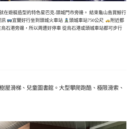
就在遊艇造型的特色星巴克-頭城門市旁邊。 結束龜山島賞鯨行
資訊
宜蘭好行坐到頭城火車站
頭城車站750公尺
附近都
在烏石港旁邊，所以周遭好停車 從烏石港或頭城車站都可步行
鷹樹屋滑梯、兒童圖書館。大型攀爬跑酷、極限滑索、