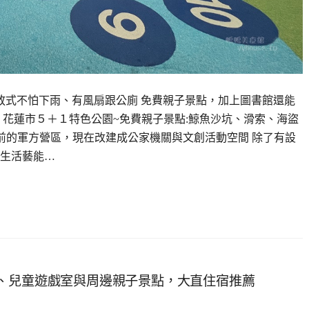
式不怕下雨、有風扇跟公廁 免費親子景點，加上圖書館還能
 花蓮市５＋１特色公園~免費親子景點:鯨魚沙坑、滑索、海盜
以前的軍方營區，現在改建成公家機關與文創活動空間 除了有設
生活藝能…
、兒童遊戲室與周邊親子景點，大直住宿推薦