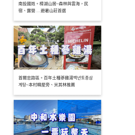
南投國姓。樟湖山居~森林與雲海，民
宿、露營….避暑山莊首選
首爾忠路區。百年土種蔘雞湯백년토종삼
계탕~本村韓屋旁、米其林推薦