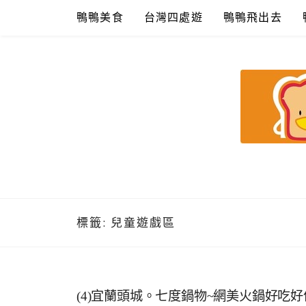
Skip
鴨鴨美食
台灣四處遊
鴨鴨飛出去
to
content
鴨鴨美食館
美食/旅遊/米其林親子資料收集
標籤:
兒童遊戲區
(4)宜蘭頭城。七度鍋物~網美火鍋好吃