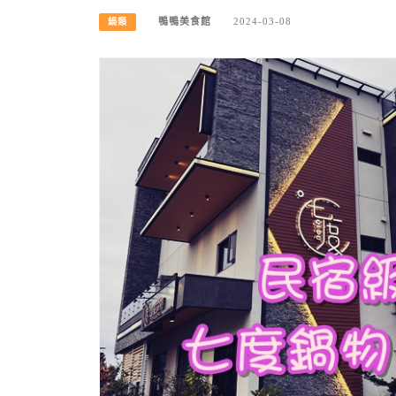
鴨鴨美食館
2024-03-08
鍋類