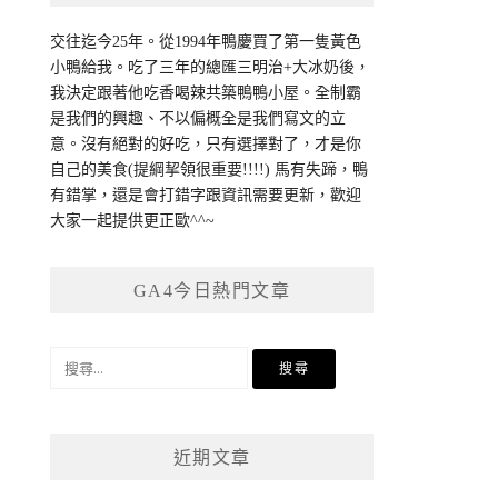
交往迄今25年。從1994年鴨慶買了第一隻黃色
小鴨給我。吃了三年的總匯三明治+大冰奶後，
我決定跟著他吃香喝辣共築鴨鴨小屋。全制霸
是我們的興趣、不以偏概全是我們寫文的立
意。沒有絕對的好吃，只有選擇對了，才是你
自己的美食(提綱挈領很重要!!!!) 馬有失蹄，鴨
有錯掌，還是會打錯字跟資訊需要更新，歡迎
大家一起提供更正歐^^~
GA4今日熱門文章
搜
尋
關
鍵
近期文章
字: