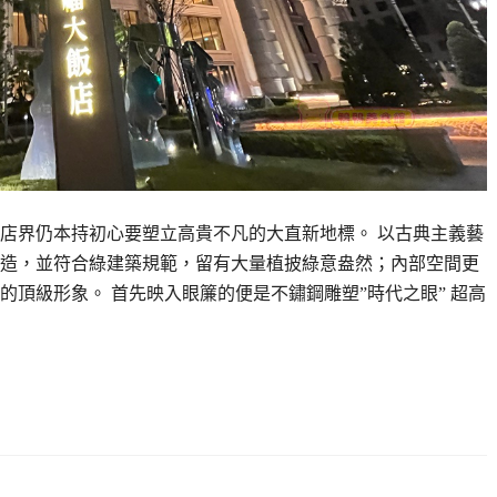
店界仍本持初心要塑立高貴不凡的大直新地標。 以古典主義藝
造，並符合綠建築規範，留有大量植披綠意盎然；內部空間更
頂級形象。 首先映入眼簾的便是不鏽鋼雕塑”時代之眼” 超高