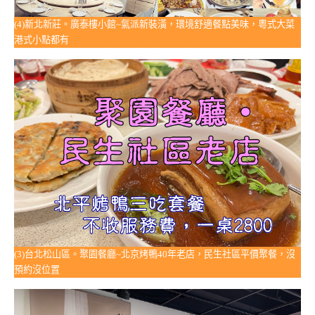
(4)新北新莊。廣泰樓小館~氣派新裝潢，環境舒適餐點美味，粵式大菜
港式小點都有
(3)台北松山區。聚園餐廳~北京烤鴨40年老店，民生社區平價聚餐，沒
預約沒位置