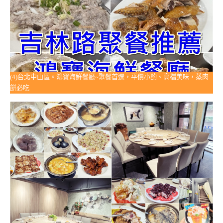
(4)台北中山區。鴻寶海鮮餐廳~聚餐首選，平價小酌、高檔美味，蒸肉
餅必吃