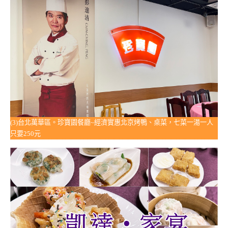
(3)台北萬華區。珍寶園餐廳~經濟實惠北京烤鴨、桌菜，七菜一湯一人
只要250元