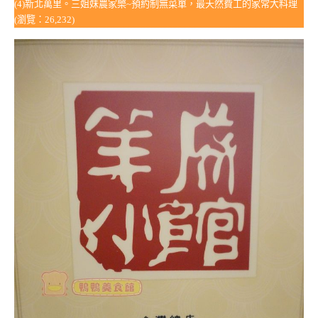
(4)新北萬里。三姐妹農家樂~預約制無菜單，最天然費工的家常大料理
(瀏覽：26,232)