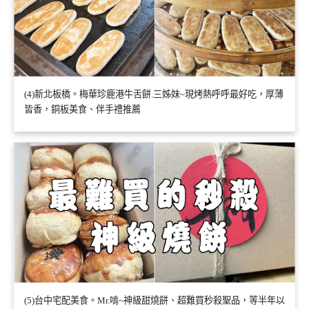
(4)新北板橋。梅華珍鹿港牛舌餅.三姊妹~現烤熱呼呼最好吃，厚薄
皆香，銅板美食、伴手禮推薦
(5)台中宅配美食。Mr.啃~神級甜燒餅、超難買秒殺聖品，等半年以