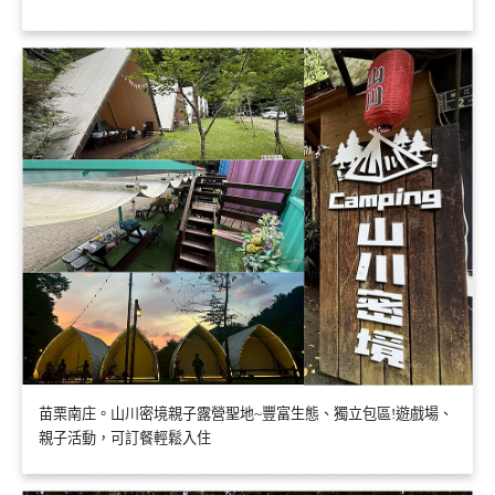
苗栗南庄。山川密境親子露營聖地~豐富生態、獨立包區!遊戲場、
親子活動，可訂餐輕鬆入住