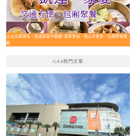
(4)台北萬華區。凱達家宴中餐廳~萬華車站、龍山寺美食，包廂聚餐推
薦
GA4熱門文章