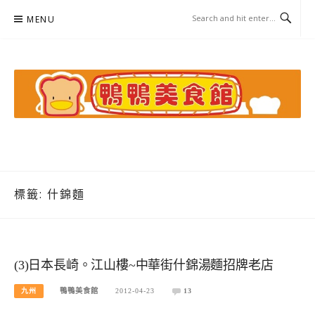
Skip
MENU
to
content
鴨鴨美食館
美食/旅遊/米其林親子資料收集
標籤:
什錦麵
(3)日本長崎。江山樓~中華街什錦湯麵招牌老店
九州
鴨鴨美食館
2012-04-23
13