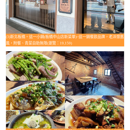
(3)新北板橋。這一小鍋(板橋中山店新菜單)~這一鍋餐飲品牌，老派懷舊
風，附餐、青菜自助無限(瀏覽：19,159)