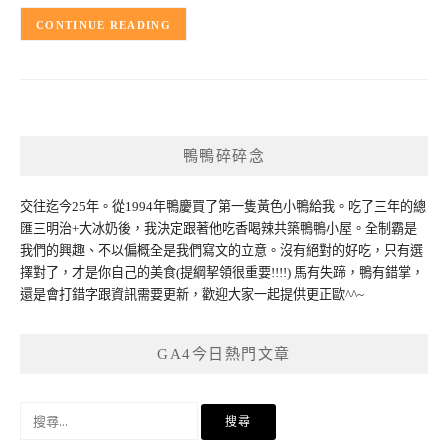
CONTINUE READING
鴨鴨碎碎念
交往迄今25年。從1994年鴨慶買了第一隻黃色小鴨給我。吃了三年的總
匯三明治+大冰奶後，我決定跟著他吃香喝辣共築鴨鴨小屋。全制霸是
我們的興趣、不以偏概全是我們寫文的立意。沒有絕對的好吃，只有選
擇對了，才是你自己的美食(提綱挈領很重要!!!!) 馬有失蹄，鴨有錯掌，
還是會打錯字跟資訊需要更新，歡迎大家一起提供更正歐^^~
GA4今日熱門文章
搜
尋