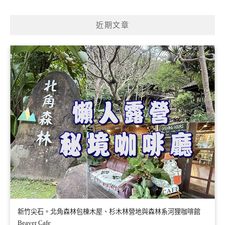
關
鍵
近期文章
字:
新竹尖石。北角森林包棟木屋、杉木林營地與森林系河狸咖啡館
Beaver Cafe