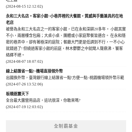
(2024-08-15 12:12:02)
永和三大名店。客家小館~小巷弄裡的大餐館，質感與手藝兼具的在地
老店
被譽為永和三大名店之一的客家小館，已在永和深耕20多年。 小館其實
不小，兩層樓含包廂；大桌小桌、團體或小家庭聚餐皆適合。 在永和隱
密的巷弄中，卻有著極深的庭院；餐廳大門更是低調到不行，一不小心
就錯過了! 但繞過客家小館的前庭，林木鬱鬱之中就聞人聲鼎沸，饕客
絡繹不絕。
(2024-08-07 18:07:02)
線上結匯省一點!~機場直接領外幣
出國換外幣，臺灣銀行線上結匯省一點!方便一點~桃園機場領外幣示範
(2024-07-26 13:52:06)
板橋逐露天下
全台最大露營用品店，這坑很深，你敢來嗎?
(2024-07-19 12:03:02)
全制霸基金