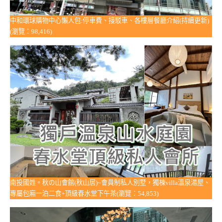
中和環球購物中心懶人包:停車費、接駁車、各樓層餐廳介紹(持續更新)
(瀏覽：98,416)
南投國姓。秋の山會館(秋山居)~會員制私人別墅，獨棟villa溫泉湯屋、
專屬包廂一泊二食+頂級春水堂下午茶(瀏覽：54,853)