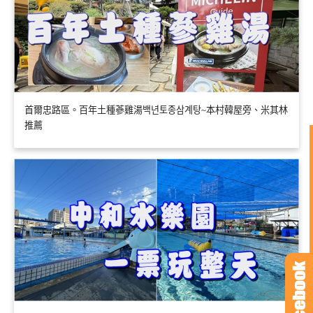
首爾忠路區。百年土種蔘雞湯백년토종삼계탕~本村韓屋旁、米其林
推薦