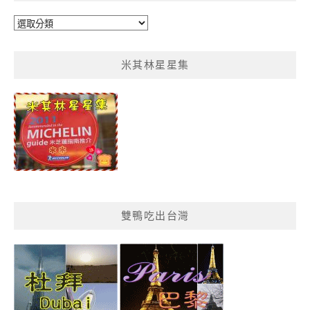
鴨
鴨
菜
米其林星星集
單
分
類
雙鴨吃出台灣