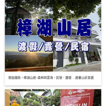
南投國姓。樟湖山居~森林與雲海，民宿、露營….避暑山莊首選