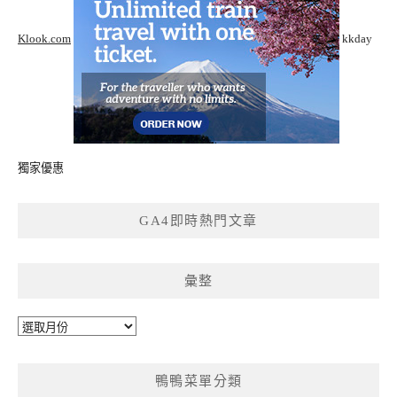
Klook.com
kkday
獨家優惠
GA4即時熱門文章
彙整
彙
整
鴨鴨菜單分類