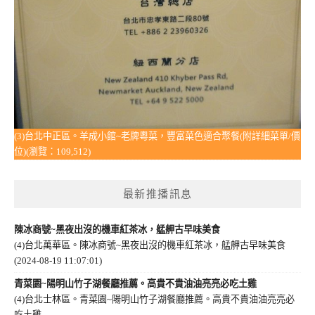
(3)台北中正區。羊成小館~老牌粵菜，豐富菜色適合聚餐(附詳細菜單/價
位)(瀏覽：109,512)
最新推播訊息
陳冰商號~黑夜出沒的機車紅茶冰，艋舺古早味美食
(4)台北萬華區。陳冰商號~黑夜出沒的機車紅茶冰，艋舺古早味美食
(2024-08-19 11:07:01)
青菜園~陽明山竹子湖餐廳推薦。高貴不貴油油亮亮必吃土雞
(4)台北士林區。青菜園~陽明山竹子湖餐廳推薦。高貴不貴油油亮亮必
吃土雞