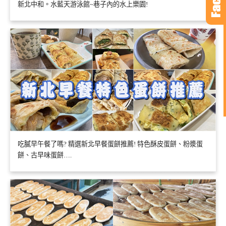
新北中和。水藍天游泳館~巷子內的水上樂園!
吃膩早午餐了嗎? 精選新北早餐蛋餅推薦! 特色酥皮蛋餅、粉漿蛋
餅、古早味蛋餅….