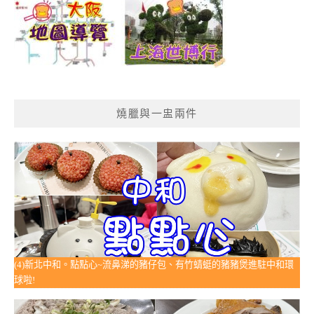
燒臘與一盅兩件
(4)新北中和。點點心~流鼻涕的豬仔包、有竹蜻蜓的豬豬煲進駐中和環
球啦!