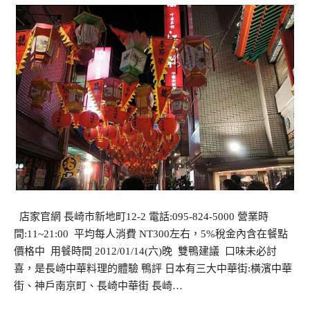
店家官網 長崎市新地町12-2 電話:095-824-5000 營業時
間:11~21:00 平均每人消費 NT300左右，5%稅金內含在餐點
價格中 用餐時間 2012/01/14(六)晚 雙鴨建議 口味未必討
喜，是長崎中華料理的體驗 鴨評 日本有三大中華街:橫濱中華
街、神戶南京町、長崎中華街 長崎…