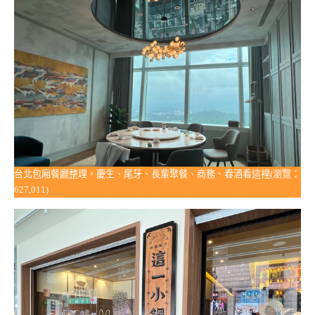
台北包廂餐廳整理，慶生、尾牙、長輩聚餐、商務、春酒看這裡(瀏覽：
627,011)