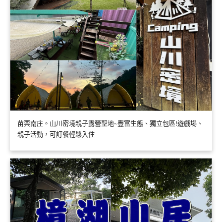
苗栗南庄。山川密境親子露營聖地~豐富生態、獨立包區!遊戲場、
親子活動，可訂餐輕鬆入住