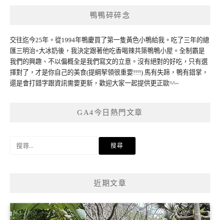
鴨鴨碎碎念
交往迄今25年。從1994年鴨慶買了第一隻黃色小鴨給我。吃了三年的總
匯三明治+大冰奶後，我決定跟著他吃香喝辣共築鴨鴨小屋。全制霸是
我們的興趣、不以偏概全是我們寫文的立意。沒有絕對的好吃，只有選
擇對了，才是你自己的美食(提綱挈領很重要!!!!) 馬有失蹄，鴨有錯掌，
還是會打錯字跟資訊需要更新，歡迎大家一起提供更正歐^^~
GA4今日熱門文章
搜
尋
關
鍵
近期文章
字: