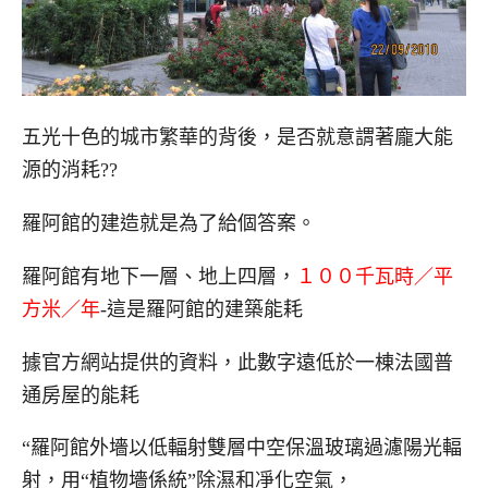
五光十色的城市繁華的背後，是否就意謂著龐大能
源的消耗??
羅阿館的建造就是為了給個答案。
羅阿館有地下一層、地上四層，
１００千瓦時／平
方米／年
-這是羅阿館的建築能耗
據官方網站提供的資料，此數字遠低於一棟法國普
通房屋的能耗
“羅阿館外墻以低輻射雙層中空保溫玻璃過濾陽光輻
射，用“植物墻係統”除濕和凈化空氣，