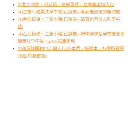
新北父親節、母親節、家庭聚餐、長輩宴客懶人包
(4)三隻小豬美式早午餐(已歇業)~見到老朋友的親切感
(4)台北板橋。三隻小豬(已歇業)~瑞寶也可以去吃早午
餐!
(4)台北板橋。三隻小豬(已歇業)~府中捷運站寵物友善平
價美味早午餐，2016菜單更新
中和環球購物中心懶人包:停車費、接駁車、各樓層餐廳
介紹(持續更新)