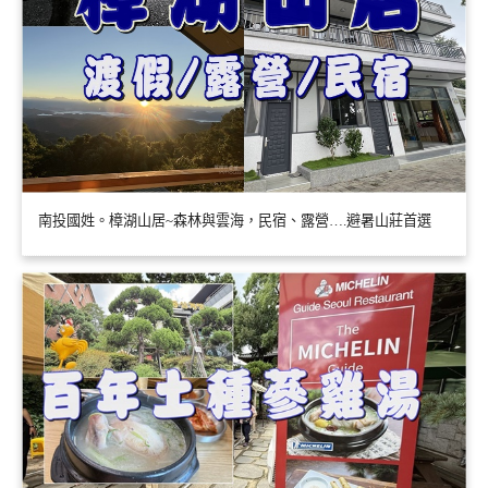
南投國姓。樟湖山居~森林與雲海，民宿、露營….避暑山莊首選