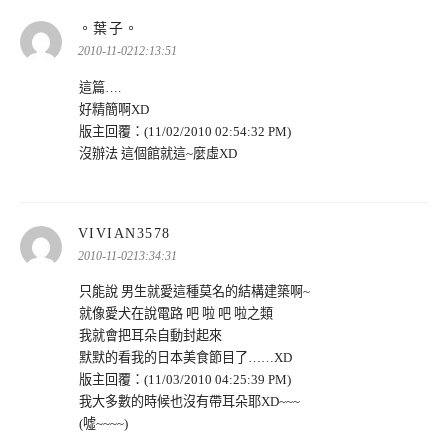
表
。葉子。
示:
2010-11-0212:13:51
這篇….
好精簡啊XD
版主回覆：(11/02/2010 02:54:32 PM)
沒辦法 這個館就這~麼虛XD
表
VIVIAN3578
示:
2010-11-0213:34:31
只能說 男生就愛這種莫名的結構建築啊~
就像愛犬在說電路 吧 啦 吧 啦之類
我就會把耳朵自動封起來
默默的看我的日本美食節目了……XD
版主回覆：(11/03/2010 04:25:39 PM)
我大多數的時候也沒有帶耳朵耶XD~~~
(噓~~~~)