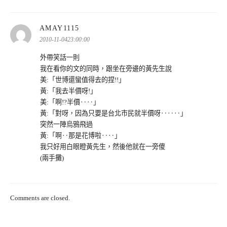
表
AMAY1115
示:
2010-11-0423:00:00
外帶笑話一則
我在看你的文的同時，跟坐在旁邊的黃先生說
美:「世博還蠻值得去的捏!!」
黃:「我去半價呀!」
美:「啊!?半價‥‥」
黃:「對呀，因為只要是台北市民就半價呀‥‥‥」
突然一陣烏鴉飛過
黃:「啊‥那是花博啦‥‥」
我只好用白眼瞪黃先生，然後他就在一旁傻
(兩手攤)
Comments are closed.