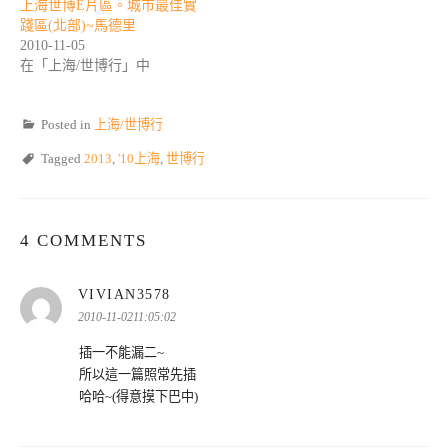
上海世博E片區。城市最佳實
踐區(北部)~馬德里
2010-11-05
在「上海/世博行」中
Posted in
上海/世博行
Tagged
2013
,
'10上海
,
世博行
4 COMMENTS
表
VIVIAN3578
示:
2010-11-0211:05:02
插一不能漏二~
所以這一篇照常先插
哈哈~(得意摸下巴中)