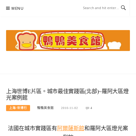
Skip
MENU
to
content
鴨鴨美食館
美食/旅遊/米其林親子資料收集
上海世博E片區。城市最佳實踐區(北部)~羅阿大區燈
光案例館
上海/世博行
鴨鴨美食館
2010-11-02
4
法國在城市實踐區有
阿爾薩斯館
和羅阿大區燈光案