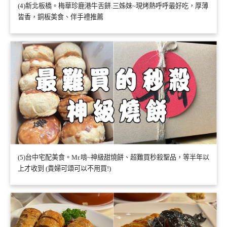
(4)新北板橋。梅華珍鹿港牛舌餅.三姊妹~現烤熱呼呼最好吃，厚薄
皆香，銅板美食、伴手禮推薦
(5)台中宅配美食。Mr.啃~神級甜燒餅、超難買秒殺聖品，等半年以
上才收到 (貴婦可頌可以不用買!)