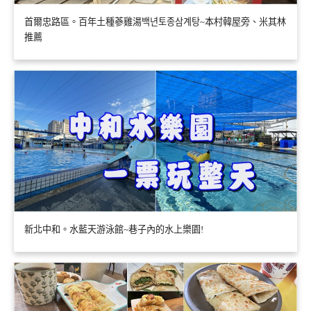
首爾忠路區。百年土種蔘雞湯백년토종삼계탕~本村韓屋旁、米其林
推薦
新北中和。水藍天游泳館~巷子內的水上樂園!