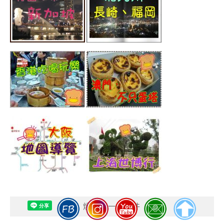
燒臘與一盅兩件