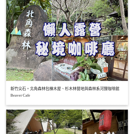
新竹尖石。北角森林包棟木屋、杉木林營地與森林系河狸咖啡館
Beaver Cafe