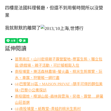
四樓是法國料理餐廳，但還不到用餐時間所以沒營
業
我就默默的離開了
延伸閱讀
苗栗南庄。山川密境親子露營聖地~豐富生態、獨立包
區!遊戲場、親子活動，可訂餐輕鬆入住
南投埔里。樂活森林農場~螢火蟲、桃米生態導覽、玩
水、車露、狩獵帳一網打盡
(4)巴黎第16區。MAISON PRIVAT ~隨手可得的麵包美
味+巴黎小公寓探訪
南投國姓。樟湖山居~森林與雲海，民宿、露營….避暑
山莊首選
(4)南投埔里。紙教堂~青蛙的桃米生態村