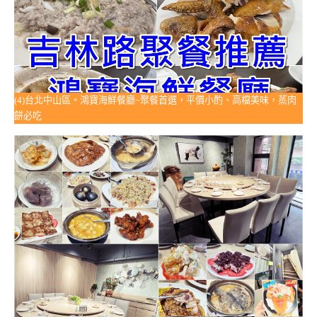
(4)台北中山區。鴻寶海鮮餐廳~聚餐首選，平價小酌、高檔美味，蒸肉
餅必吃