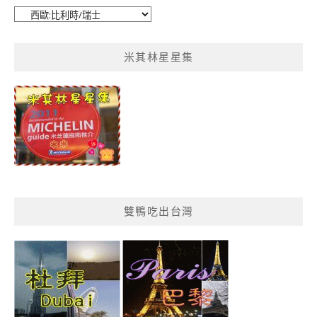
鴨
鴨
菜
米其林星星集
單
分
類
雙鴨吃出台灣