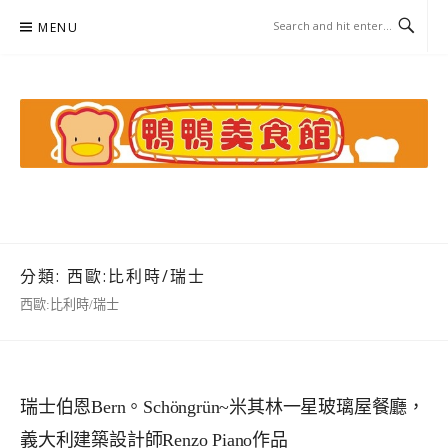
Skip
MENU
to
content
鴨鴨美食館
美食/旅遊/米其林親子資料收集
分類:
西歐:比利時/瑞士
西歐:比利時/瑞士
瑞士伯恩Bern。Schöngrün~米其林一星玻璃屋餐廳，
義大利建築設計師Renzo Piano作品