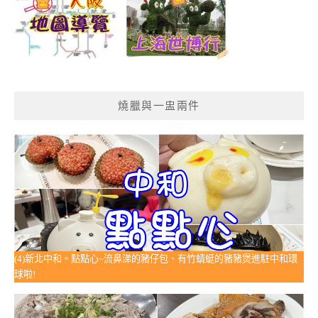
燒臘與一盅兩件
(4)新北中和。點點心~流鼻涕的豬仔包、有竹蜻蜓的豬豬煲進駐中和環
球啦!