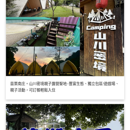
苗栗南庄。山川密境親子露營聖地~豐富生態、獨立包區!遊戲場、
親子活動，可訂餐輕鬆入住