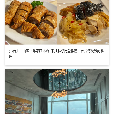
(3)台北中山區。雞家莊本店~米其林必比登推薦，台式傳統雞肉料
理