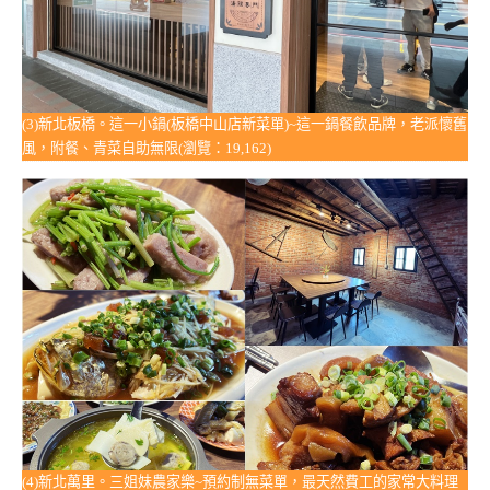
(3)新北板橋。這一小鍋(板橋中山店新菜單)~這一鍋餐飲品牌，老派懷舊
風，附餐、青菜自助無限(瀏覽：19,162)
(4)新北萬里。三姐妹農家樂~預約制無菜單，最天然費工的家常大料理