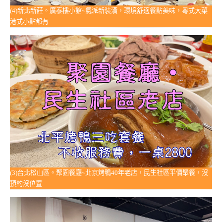
(4)新北新莊。廣泰樓小館~氣派新裝潢，環境舒適餐點美味，粵式大菜
港式小點都有
(3)台北松山區。聚園餐廳~北京烤鴨40年老店，民生社區平價聚餐，沒
預約沒位置