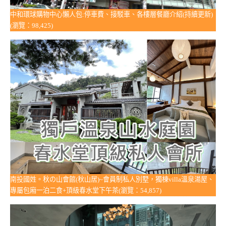
中和環球購物中心懶人包:停車費、接駁車、各樓層餐廳介紹(持續更新)
(瀏覽：98,425)
南投國姓。秋の山會館(秋山居)~會員制私人別墅，獨棟villa溫泉湯屋、
專屬包廂一泊二食+頂級春水堂下午茶(瀏覽：54,857)