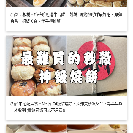
(4)新北板橋。梅華珍鹿港牛舌餅.三姊妹~現烤熱呼呼最好吃，厚薄
皆香，銅板美食、伴手禮推薦
(5)台中宅配美食。Mr.啃~神級甜燒餅、超難買秒殺聖品，等半年以
上才收到 (貴婦可頌可以不用買!)