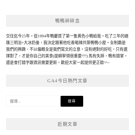
鴨鴨碎碎念
交往迄今25年。從1994年鴨慶買了第一隻黃色小鴨給我。吃了三年的總
匯三明治+大冰奶後，我決定跟著他吃香喝辣共築鴨鴨小屋。全制霸是
我們的興趣、不以偏概全是我們寫文的立意。沒有絕對的好吃，只有選
擇對了，才是你自己的美食(提綱挈領很重要!!!!) 馬有失蹄，鴨有錯掌，
還是會打錯字跟資訊需要更新，歡迎大家一起提供更正歐^^~
GA4今日熱門文章
搜
尋
關
鍵
近期文章
字: