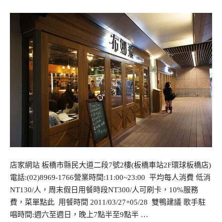
店家網站 板橋市縣民大道二段7號2樓(板橋車站2F環球板橋店)
電話:(02)8969-1766營業時間:11:00~23:00 平均每人消費 低消
NT130/人，周末假日用餐時段NT300/人可刷卡，10%服務
費，菜單點此 用餐時間 2011/03/27+05/28 雙鴨建議 歌手駐
唱時間:週六至週日，晚上7點半至9點半 …