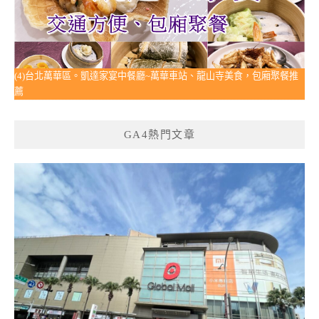
(4)台北萬華區。凱達家宴中餐廳~萬華車站、龍山寺美食，包廂聚餐推
薦
GA4熱門文章