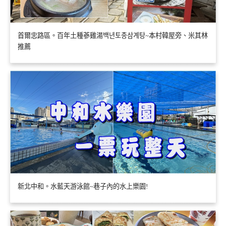
首爾忠路區。百年土種蔘雞湯백년토종삼계탕~本村韓屋旁、米其林
推薦
新北中和。水藍天游泳館~巷子內的水上樂園!