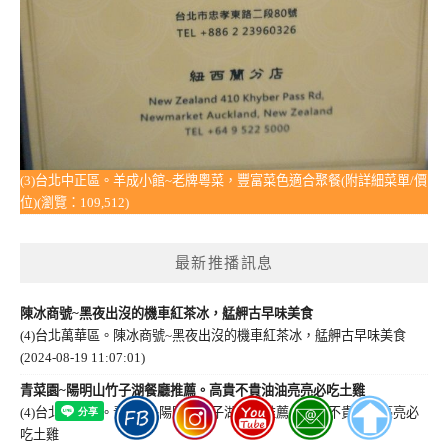
(3)台北中正區。羊成小館~老牌粵菜，豐富菜色適合聚餐(附詳細菜單/價
位)(瀏覽：109,512)
最新推播訊息
陳冰商號~黑夜出沒的機車紅茶冰，艋舺古早味美食
(4)台北萬華區。陳冰商號~黑夜出沒的機車紅茶冰，艋舺古早味美食
(2024-08-19 11:07:01)
青菜園~陽明山竹子湖餐廳推薦。高貴不貴油油亮亮必吃土雞
(4)台北士林區。青菜園~陽明山竹子湖餐廳推薦。高貴不貴油油亮亮必
吃土雞