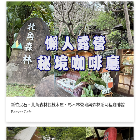
新竹尖石。北角森林包棟木屋、杉木林營地與森林系河狸咖啡館
Beaver Cafe