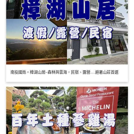
南投國姓。樟湖山居~森林與雲海，民宿、露營….避暑山莊首選