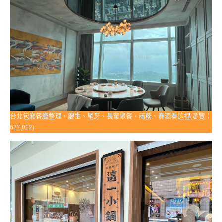
台北包廂餐廳整理，慶生、尾牙、長輩聚餐、商務、春酒看這裡(瀏覽：
627,012)