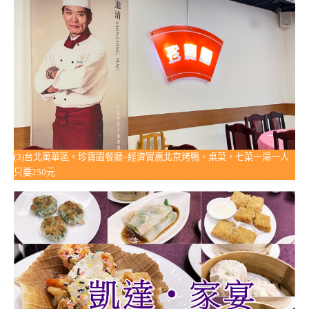
(3)台北萬華區。珍寶園餐廳~經濟實惠北京烤鴨、桌菜，七菜一湯一人
只要250元