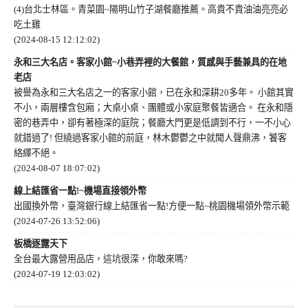
(4)台北士林區。青菜園~陽明山竹子湖餐廳推薦。高貴不貴油油亮亮必
吃土雞
(2024-08-15 12:12:02)
永和三大名店。客家小館~小巷弄裡的大餐館，質感與手藝兼具的在地
老店
被譽為永和三大名店之一的客家小館，已在永和深耕20多年。 小館其實
不小，兩層樓含包廂；大桌小桌、團體或小家庭聚餐皆適合。 在永和隱
密的巷弄中，卻有著極深的庭院；餐廳大門更是低調到不行，一不小心
就錯過了! 但繞過客家小館的前庭，林木鬱鬱之中就聞人聲鼎沸，饕客
絡繹不絕。
(2024-08-07 18:07:02)
線上結匯省一點!~機場直接領外幣
出國換外幣，臺灣銀行線上結匯省一點!方便一點~桃園機場領外幣示範
(2024-07-26 13:52:06)
板橋逐露天下
全台最大露營用品店，這坑很深，你敢來嗎?
(2024-07-19 12:03:02)