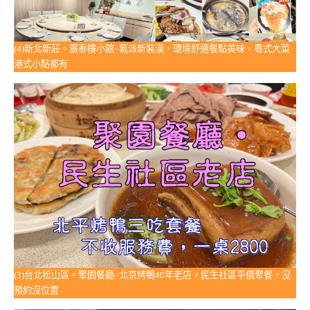
(4)新北新莊。廣泰樓小館~氣派新裝潢，環境舒適餐點美味，粵式大菜
港式小點都有
(3)台北松山區。聚園餐廳~北京烤鴨40年老店，民生社區平價聚餐，沒
預約沒位置