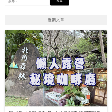
尋
關
鍵
近期文章
字: