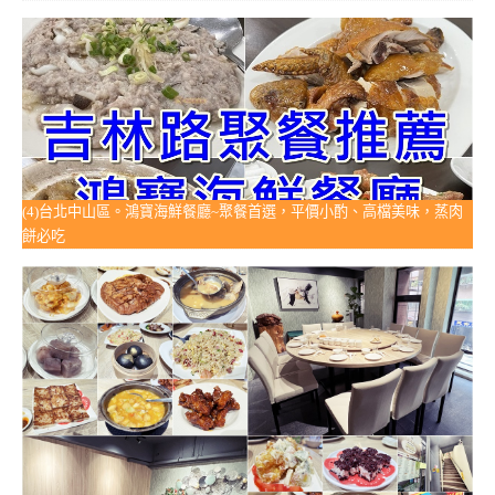
(4)台北中山區。鴻寶海鮮餐廳~聚餐首選，平價小酌、高檔美味，蒸肉
餅必吃