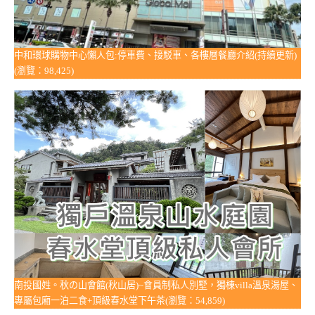
中和環球購物中心懶人包:停車費、接駁車、各樓層餐廳介紹(持續更新)
(瀏覽：98,425)
南投國姓。秋の山會館(秋山居)~會員制私人別墅，獨棟villa溫泉湯屋、
專屬包廂一泊二食+頂級春水堂下午茶(瀏覽：54,859)