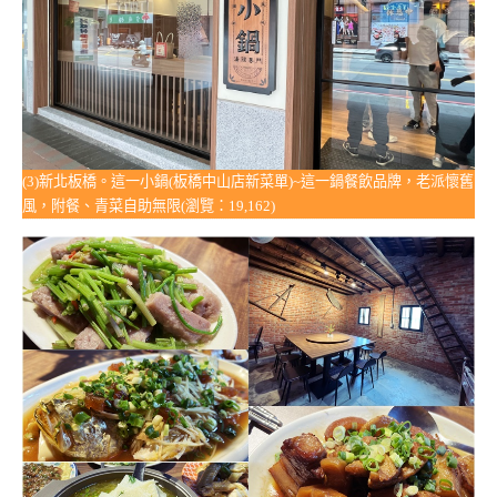
(3)新北板橋。這一小鍋(板橋中山店新菜單)~這一鍋餐飲品牌，老派懷舊
風，附餐、青菜自助無限(瀏覽：19,162)