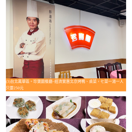
(3)台北萬華區。珍寶園餐廳~經濟實惠北京烤鴨、桌菜，七菜一湯一人
只要250元