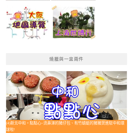
燒臘與一盅兩件
(4)新北中和。點點心~流鼻涕的豬仔包、有竹蜻蜓的豬豬煲進駐中和環
球啦!