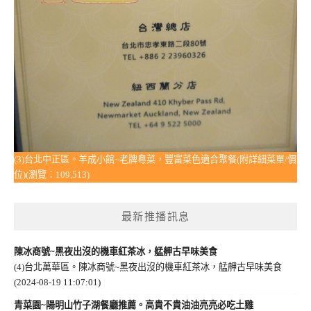
(3)台北中正區。羊成小館~老牌粵菜，豐富菜色適合聚餐(附詳細菜單/價
位)(瀏覽：109,513)
最新推播訊息
陳冰商號~黑夜出沒的機車紅茶冰，艋舺古早味美食
(4)台北萬華區。陳冰商號~黑夜出沒的機車紅茶冰，艋舺古早味美食
(2024-08-19 11:07:01)
青菜園~陽明山竹子湖餐廳推薦。高貴不貴油油亮亮必吃土雞