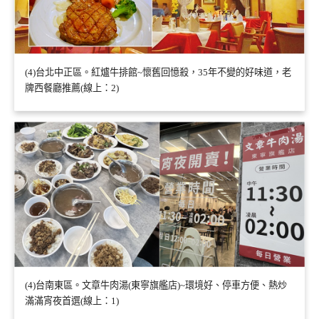
(4)台北中正區。紅爐牛排館~懷舊回憶殺，35年不變的好味道，老
牌西餐廳推薦(線上：2)
(4)台南東區。文章牛肉湯(東寧旗艦店)~環境好、停車方便、熱炒
滿滿宵夜首選(線上：1)