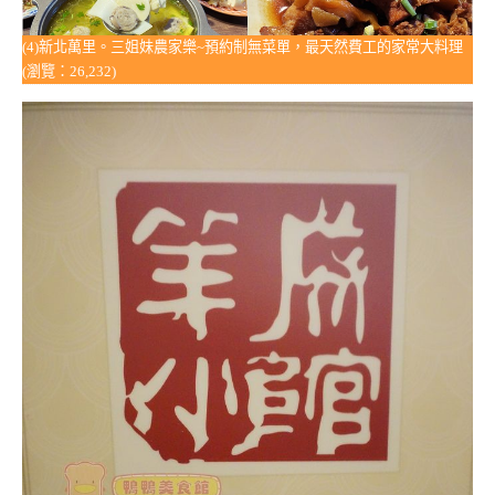
(4)新北萬里。三姐妹農家樂~預約制無菜單，最天然費工的家常大料理
(瀏覽：26,232)