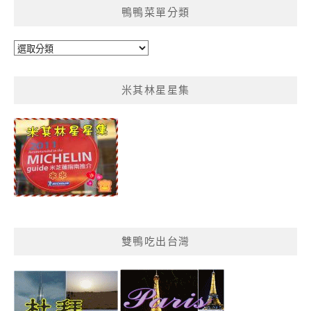
鴨鴨菜單分類
鴨
鴨
菜
米其林星星集
單
分
類
雙鴨吃出台灣