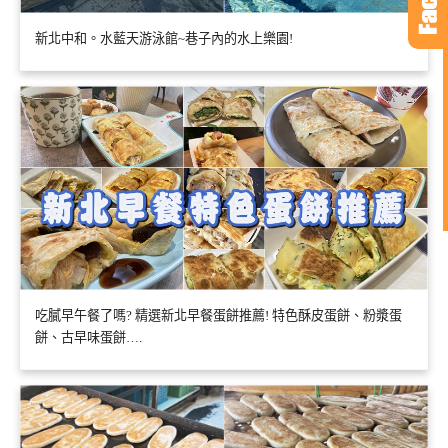
新北中和。水藍天游泳館~巷子內的水上樂園!
吃膩早午餐了嗎? 精選新北早餐蛋餅推薦! 特色酥皮蛋餅、粉漿蛋
餅、古早味蛋餅….