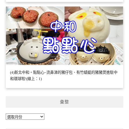
(4)新北中和。點點心~流鼻涕的豬仔包、有竹蜻蜓的豬豬煲進駐中
和環球啦!(線上：1)
彙整
彙
整