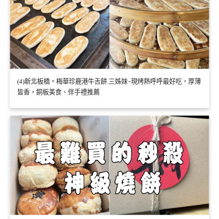
(4)新北板橋。梅華珍鹿港牛舌餅.三姊妹~現烤熱呼呼最好吃，厚薄
皆香，銅板美食、伴手禮推薦