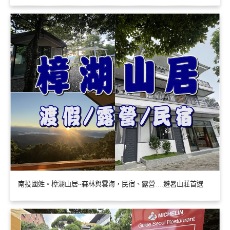
南投國姓。樟湖山居~森林與雲海，民宿、露營….避暑山莊首選