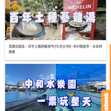
首爾忠路區。百年土種蔘雞湯백년토종삼계탕~本村韓屋旁、米其林
推薦