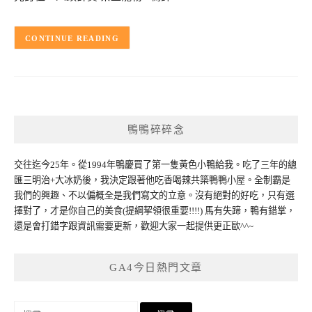
CONTINUE READING
鴨鴨碎碎念
交往迄今25年。從1994年鴨慶買了第一隻黃色小鴨給我。吃了三年的總
匯三明治+大冰奶後，我決定跟著他吃香喝辣共築鴨鴨小屋。全制霸是
我們的興趣、不以偏概全是我們寫文的立意。沒有絕對的好吃，只有選
擇對了，才是你自己的美食(提綱挈領很重要!!!!) 馬有失蹄，鴨有錯掌，
還是會打錯字跟資訊需要更新，歡迎大家一起提供更正歐^^~
GA4今日熱門文章
搜