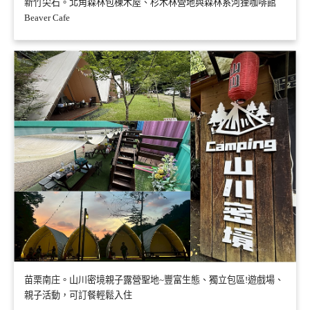
新竹尖石。北角森林包棟木屋、杉木林營地與森林系河狸咖啡館
Beaver Cafe
苗栗南庄。山川密境親子露營聖地~豐富生態、獨立包區!遊戲場、
親子活動，可訂餐輕鬆入住