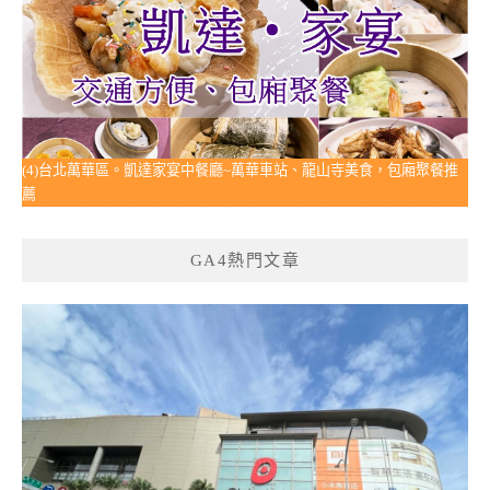
(4)台北萬華區。凱達家宴中餐廳~萬華車站、龍山寺美食，包廂聚餐推
薦
GA4熱門文章