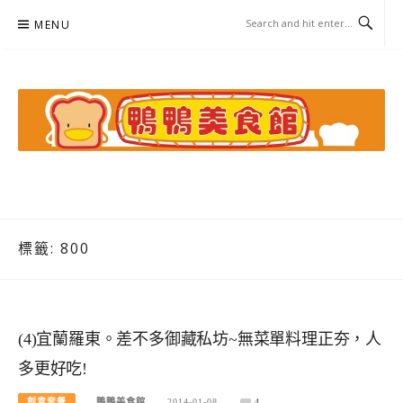
Skip
MENU
to
content
鴨鴨美食館
美食/旅遊/米其林親子資料收集
標籤:
800
(4)宜蘭羅東。差不多御藏私坊~無菜單料理正夯，人
多更好吃!
創意套餐
鴨鴨美食館
2014-01-08
4