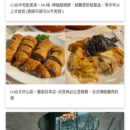
(5)台中宅配美食。Mr.啃~神級甜燒餅、超難買秒殺聖品，等半年以
上才收到 (貴婦可頌可以不用買!)
(3)台北中山區。雞家莊本店~米其林必比登推薦，台式傳統雞肉料
理