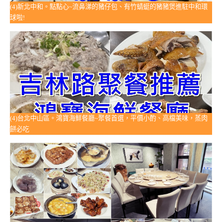
(4)新北中和。點點心~流鼻涕的豬仔包、有竹蜻蜓的豬豬煲進駐中和環
球啦!
(4)台北中山區。鴻寶海鮮餐廳~聚餐首選，平價小酌、高檔美味，蒸肉
餅必吃