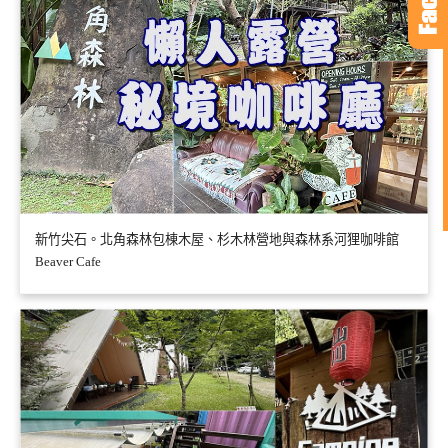
新竹尖石。北角森林包棟木屋、杉木林營地與森林系河狸咖啡館
Beaver Cafe