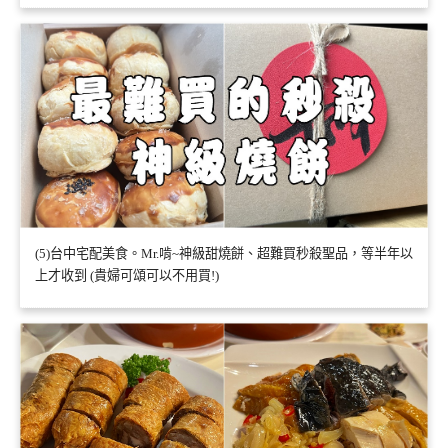
(5)台中宅配美食。Mr.啃~神級甜燒餅、超難買秒殺聖品，等半年以
上才收到 (貴婦可頌可以不用買!)