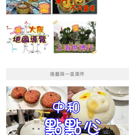
燒臘與一盅兩件