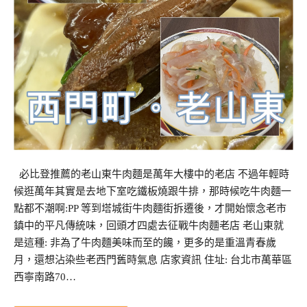
必比登推薦的老山東牛肉麵是萬年大樓中的老店 不過年輕時
候逛萬年其實是去地下室吃鐵板燒跟牛排，那時候吃牛肉麵一
點都不潮啊:PP 等到塔城街牛肉麵街拆遷後，才開始懷念老市
鎮中的平凡傳統味，回頭才四處去征戰牛肉麵老店 老山東就
是這種: 非為了牛肉麵美味而至的饞，更多的是重溫青春歲
月，還想沾染些老西門舊時氣息 店家資訊 住址: 台北市萬華區
西寧南路70…