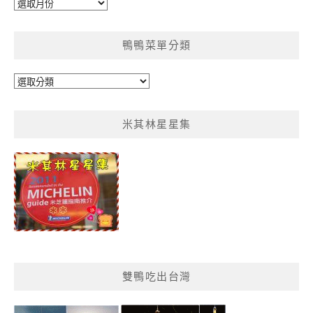
彙
整
鴨鴨菜單分類
鴨
鴨
菜
米其林星星集
單
分
類
雙鴨吃出台灣