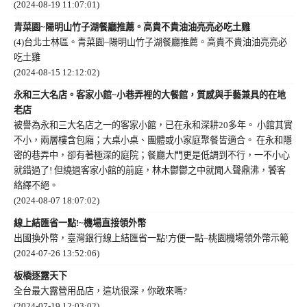
(2024-08-19 11:07:01)
青菜園~陽明山竹子湖餐廳推薦。高貴不貴油油亮亮必吃土雞
(4)台北士林區。青菜園~陽明山竹子湖餐廳推薦。高貴不貴油油亮亮必
吃土雞
(2024-08-15 12:12:02)
永和三大名店。客家小館~小巷弄裡的大餐館，質感與手藝兼具的在地
老店
被譽為永和三大名店之一的客家小館，已在永和深耕20多年。 小館其實
不小，兩層樓含包廂；大桌小桌、團體或小家庭聚餐皆適合。 在永和隱
密的巷弄中，卻有著極深的庭院；餐廳大門更是低調到不行，一不小心
就錯過了! 但繞過客家小館的前庭，林木鬱鬱之中就聞人聲鼎沸，饕客
絡繹不絕。
(2024-08-07 18:07:02)
線上結匯省一點!~機場直接領外幣
出國換外幣，臺灣銀行線上結匯省一點!方便一點~桃園機場領外幣示範
(2024-07-26 13:52:06)
板橋逐露天下
全台最大露營用品店，這坑很深，你敢來嗎?
(2024-07-19 12:03:02)