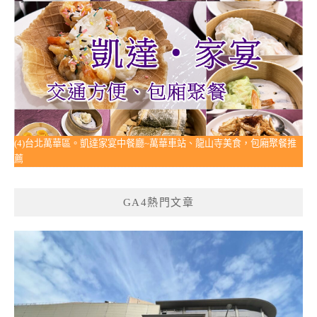
(4)台北萬華區。凱達家宴中餐廳~萬華車站、龍山寺美食，包廂聚餐推
薦
GA4熱門文章