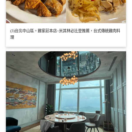
(3)台北中山區。雞家莊本店~米其林必比登推薦，台式傳統雞肉料
理