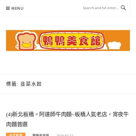
Skip
MENU
to
content
鴨鴨美食館
美食/旅遊/米其林親子資料收集
標籤:
韭菜水餃
(4)新北板橋。阿達師牛肉麵~板橋人氣老店，宵夜牛
肉麵首選
中式料理
鴨鴨美食館
2024-07-12