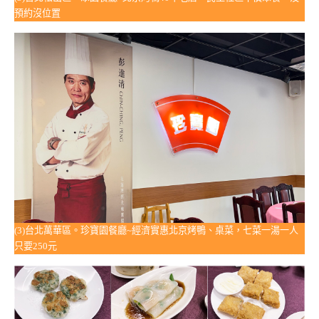
預約沒位置
(3)台北萬華區。珍寶園餐廳~經濟實惠北京烤鴨、桌菜，七菜一湯一人
只要250元