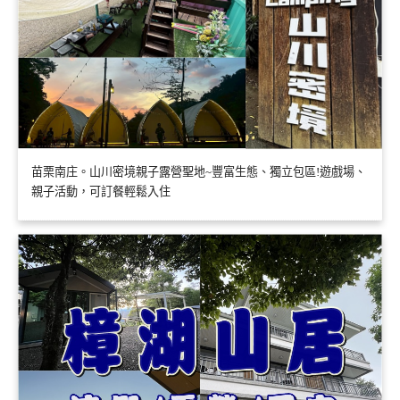
苗栗南庄。山川密境親子露營聖地~豐富生態、獨立包區!遊戲場、
親子活動，可訂餐輕鬆入住