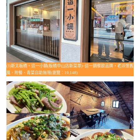
(3)新北板橋。這一小鍋(板橋中山店新菜單)~這一鍋餐飲品牌，老派懷舊
風，附餐、青菜自助無限(瀏覽：19,148)