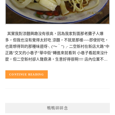
其實我對涼麵興趣沒有很高，因為我家對面那老攤子人爆
多，但我也沒有覺得太好吃 涼麵，不就是那樣~~~即使好吃，
也是想得到的那種味道呀╮(′～‵”)╭ 二空新村在新店大路”中
正路”交叉的小巷子”華中街”轉進來就看到 小巷子看起來沒什
麼，但二空新村卻人聲鼎沸，生意好得很啊!!!! 店內位置不…
CONTINUE READING
鴨鴨碎碎念