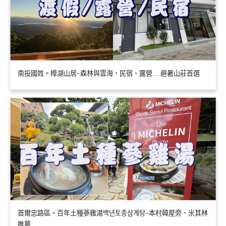
南投國姓。樟湖山居~森林與雲海，民宿、露營….避暑山莊首選
首爾忠路區。百年土種蔘雞湯백년토종삼계탕~本村韓屋旁、米其林
推薦