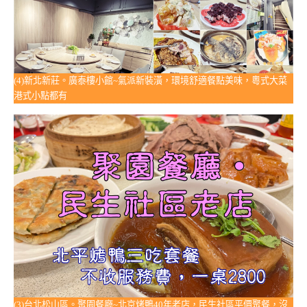
(4)新北新莊。廣泰樓小館~氣派新裝潢，環境舒適餐點美味，粵式大菜
港式小點都有
(3)台北松山區。聚園餐廳~北京烤鴨40年老店，民生社區平價聚餐，沒