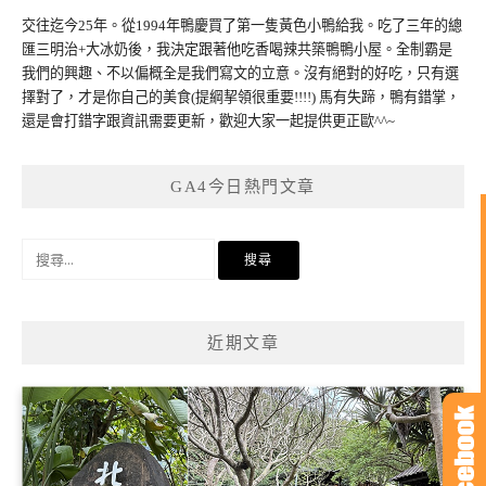
交往迄今25年。從1994年鴨慶買了第一隻黃色小鴨給我。吃了三年的總
匯三明治+大冰奶後，我決定跟著他吃香喝辣共築鴨鴨小屋。全制霸是
我們的興趣、不以偏概全是我們寫文的立意。沒有絕對的好吃，只有選
擇對了，才是你自己的美食(提綱挈領很重要!!!!) 馬有失蹄，鴨有錯掌，
還是會打錯字跟資訊需要更新，歡迎大家一起提供更正歐^^~
GA4今日熱門文章
搜
尋
關
鍵
近期文章
字: