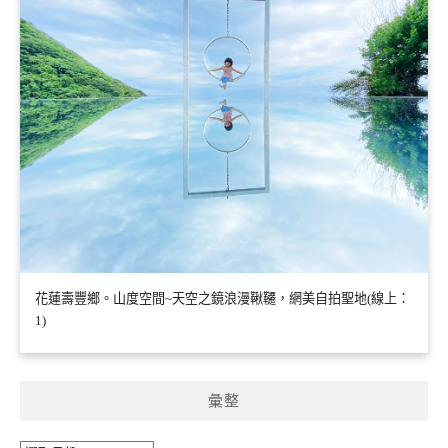
花蓮壽豐鄉。山度空間~天空之鏡浪漫鞦韆，網美自拍聖地(線上：
1)
彙整