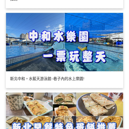
新北中和。水藍天游泳館~巷子內的水上樂園!