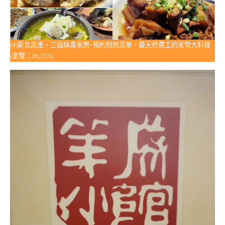
(4)新北萬里。三姐妹農家樂~預約制無菜單，最天然費工的家常大料理
(瀏覽：26,223)