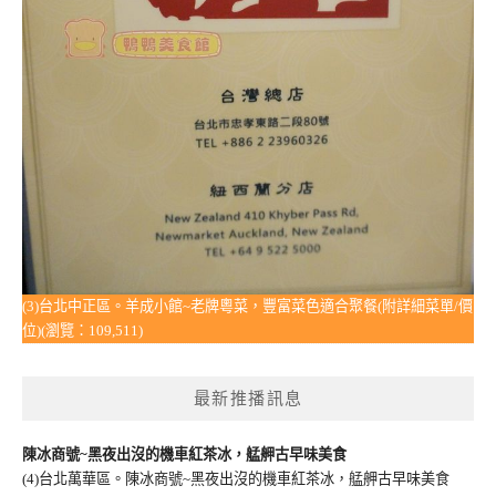
(3)台北中正區。羊成小館~老牌粵菜，豐富菜色適合聚餐(附詳細菜單/價
位)(瀏覽：109,511)
最新推播訊息
陳冰商號~黑夜出沒的機車紅茶冰，艋舺古早味美食
(4)台北萬華區。陳冰商號~黑夜出沒的機車紅茶冰，艋舺古早味美食