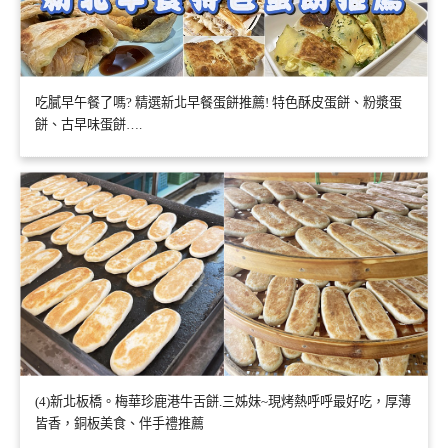
吃膩早午餐了嗎? 精選新北早餐蛋餅推薦! 特色酥皮蛋餅、粉漿蛋
餅、古早味蛋餅….
(4)新北板橋。梅華珍鹿港牛舌餅.三姊妹~現烤熱呼呼最好吃，厚薄
皆香，銅板美食、伴手禮推薦