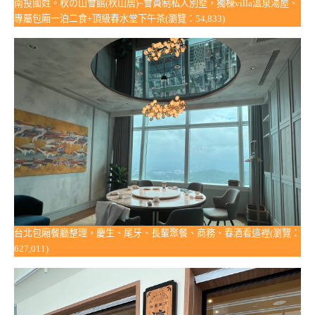
南投國姓。秋の山會館(秋山居)~會員制私人別墅，獨棟villa溫泉湯屋、
專屬包廂一泊二食+頂級春水堂下午茶(瀏覽：54,833)
台北包廂餐廳整理，慶生、尾牙、長輩聚餐、商務、春酒看這裡(瀏覽：
627,011)