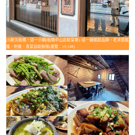
(3)新北板橋。這一小鍋(板橋中山店新菜單)~這一鍋餐飲品牌，老派懷舊
風，附餐、青菜自助無限(瀏覽：19,148)