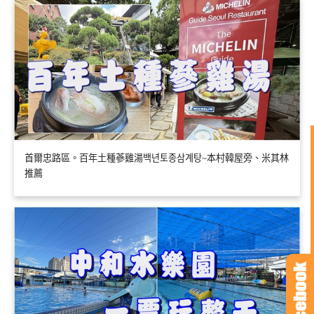
首爾忠路區。百年土種蔘雞湯백년토종삼계탕~本村韓屋旁、米其林
推薦