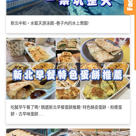
新北中和。水藍天游泳館~巷子內的水上樂園!
吃膩早午餐了嗎? 精選新北早餐蛋餅推薦! 特色酥皮蛋餅、粉漿蛋
餅、古早味蛋餅….