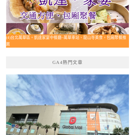
(4)台北萬華區。凱達家宴中餐廳~萬華車站、龍山寺美食，包廂聚餐推
薦
GA4熱門文章