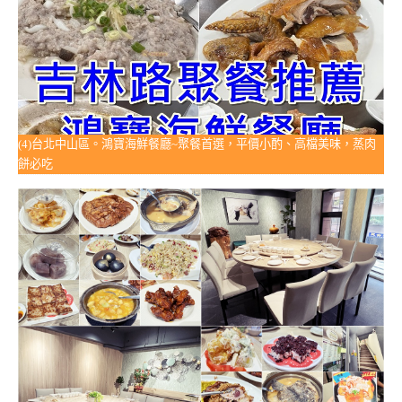
(4)台北中山區。鴻寶海鮮餐廳~聚餐首選，平價小酌、高檔美味，蒸肉
餅必吃