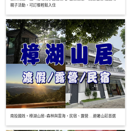
親子活動，可訂餐輕鬆入住
南投國姓。樟湖山居~森林與雲海，民宿、露營….避暑山莊首選