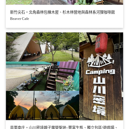
新竹尖石。北角森林包棟木屋、杉木林營地與森林系河狸咖啡館
Beaver Cafe
苗栗南庄。山川密境親子露營聖地~豐富生態、獨立包區!遊戲場、