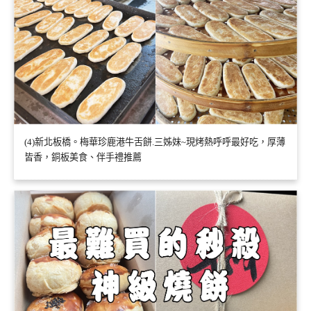
(4)新北板橋。梅華珍鹿港牛舌餅.三姊妹~現烤熱呼呼最好吃，厚薄
皆香，銅板美食、伴手禮推薦