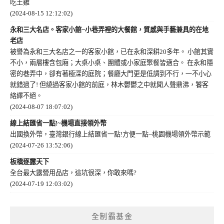
吃土雞
(2024-08-15 12:12:02)
永和三大名店。客家小館~小巷弄裡的大餐館，質感與手藝兼具的在地
老店
被譽為永和三大名店之一的客家小館，已在永和深耕20多年。 小館其實
不小，兩層樓含包廂；大桌小桌、團體或小家庭聚餐皆適合。 在永和隱
密的巷弄中，卻有著極深的庭院；餐廳大門更是低調到不行，一不小心
就錯過了! 但繞過客家小館的前庭，林木鬱鬱之中就聞人聲鼎沸，饕客
絡繹不絕。
(2024-08-07 18:07:02)
線上結匯省一點!~機場直接領外幣
出國換外幣，臺灣銀行線上結匯省一點!方便一點~桃園機場領外幣示範
(2024-07-26 13:52:06)
板橋逐露天下
全台最大露營用品店，這坑很深，你敢來嗎?
(2024-07-19 12:03:02)
全制霸基金