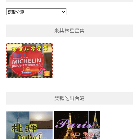
鴨
鴨
菜
米其林星星集
單
分
類
雙鴨吃出台灣