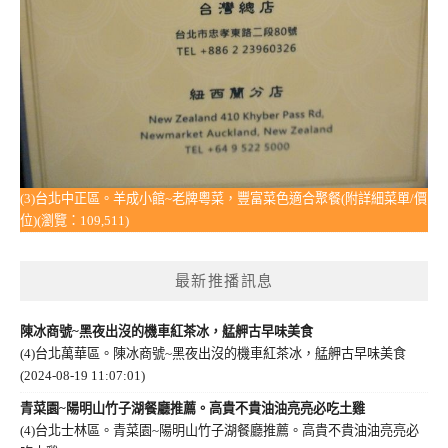
(3)台北中正區。羊成小館~老牌粵菜，豐富菜色適合聚餐(附詳細菜單/價
位)(瀏覽：109,511)
最新推播訊息
陳冰商號~黑夜出沒的機車紅茶冰，艋舺古早味美食
(4)台北萬華區。陳冰商號~黑夜出沒的機車紅茶冰，艋舺古早味美食
(2024-08-19 11:07:01)
青菜園~陽明山竹子湖餐廳推薦。高貴不貴油油亮亮必吃土雞
(4)台北士林區。青菜園~陽明山竹子湖餐廳推薦。高貴不貴油油亮亮必