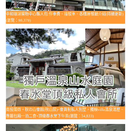
中和環球購物中心懶人包:停車費、接駁車、各樓層餐廳介紹(持續更新)
(瀏覽：98,379)
南投國姓。秋の山會館(秋山居)~會員制私人別墅，獨棟villa溫泉湯屋、
專屬包廂一泊二食+頂級春水堂下午茶(瀏覽：54,833)