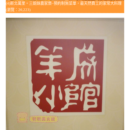
(4)新北萬里。三姐妹農家樂~預約制無菜單，最天然費工的家常大料理
(瀏覽：26,223)