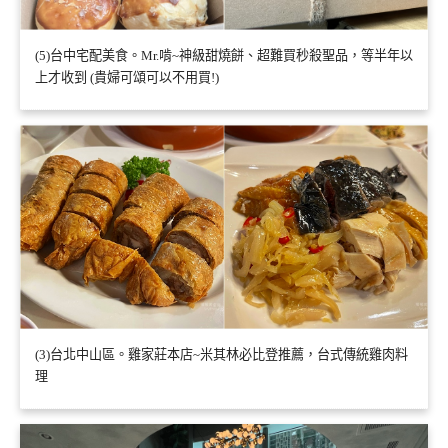
(5)台中宅配美食。Mr.啃~神級甜燒餅、超難買秒殺聖品，等半年以
上才收到 (貴婦可頌可以不用買!)
(3)台北中山區。雞家莊本店~米其林必比登推薦，台式傳統雞肉料
理