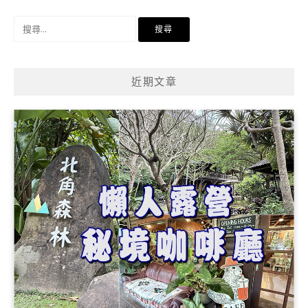
搜
尋
關
鍵
近期文章
字: