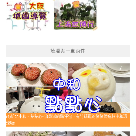
燒臘與一盅兩件
(4)新北中和。點點心~流鼻涕的豬仔包、有竹蜻蜓的豬豬煲進駐中和環
球啦!