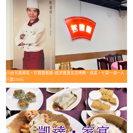
(3)台北萬華區。珍寶園餐廳~經濟實惠北京烤鴨、桌菜，七菜一湯一人
只要250元