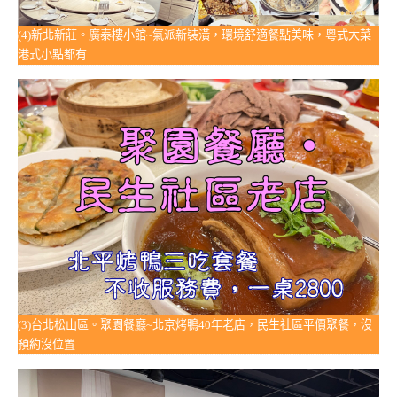
(4)新北新莊。廣泰樓小館~氣派新裝潢，環境舒適餐點美味，粵式大菜
港式小點都有
(3)台北松山區。聚園餐廳~北京烤鴨40年老店，民生社區平價聚餐，沒
預約沒位置