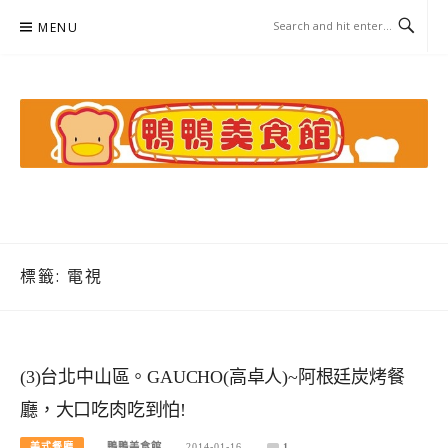
Skip
MENU
to
content
鴨鴨美食館
美食/旅遊/米其林親子資料收集
標籤:
電視
(3)台北中山區。GAUCHO(高卓人)~阿根廷炭烤餐
廳，大口吃肉吃到怕!
美式餐廳
鴨鴨美食館
2014-01-16
1