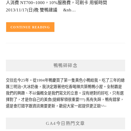
人消費 NT700~1000，10%服務費，可刷卡 用餐時間
2013/11/17(日)晚 雙鴨建議 &nb…
CONTINUE READING
鴨鴨碎碎念
交往迄今25年。從1994年鴨慶買了第一隻黃色小鴨給我。吃了三年的總
匯三明治+大冰奶後，我決定跟著他吃香喝辣共築鴨鴨小屋。全制霸是
我們的興趣、不以偏概全是我們寫文的立意。沒有絕對的好吃，只有選
擇對了，才是你自己的美食(提綱挈領很重要!!!!) 馬有失蹄，鴨有錯掌，
還是會打錯字跟資訊需要更新，歡迎大家一起提供更正歐^^~
GA4今日熱門文章