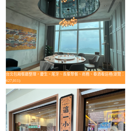
台北包廂餐廳整理，慶生、尾牙、長輩聚餐、商務、春酒看這裡(瀏覽：
627,011)