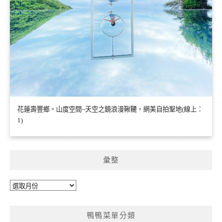
花蓮壽豐鄉。山度空間~天空之鏡浪漫鞦韆，網美自拍聖地(線上：
1)
彙整
彙
整
鴨鴨菜單分類