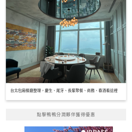
台北包廂餐廳整理，慶生、尾牙、長輩聚餐、商務、春酒看這裡
點擊鴨鴨分潤夥伴獲得優惠