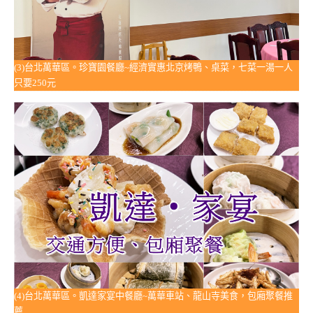
(3)台北萬華區。珍寶園餐廳~經濟實惠北京烤鴨、桌菜，七菜一湯一人
只要250元
(4)台北萬華區。凱達家宴中餐廳~萬華車站、龍山寺美食，包廂聚餐推
薦