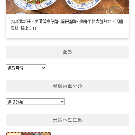
(3)新北新莊。吳師傅擔仔麵~新莊運動公園旁平價大盤熱炒、活體
海鮮!(線上：1)
彙整
彙
整
鴨鴨菜單分類
鴨
鴨
菜
米其林星星集
單
分
類