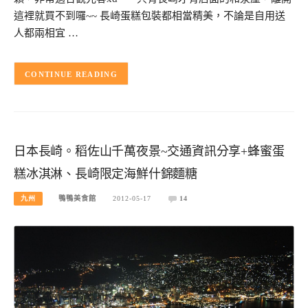
這裡就買不到囉~~ 長崎蛋糕包裝都相當精美，不論是自用送
人都兩相宜 …
CONTINUE READING
日本長崎。稻佐山千萬夜景~交通資訊分享+蜂蜜蛋
糕冰淇淋、長崎限定海鮮什錦麵糖
九州
鴨鴨美食館
2012-05-17
14