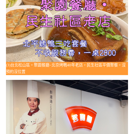
(3)台北松山區。聚園餐廳~北京烤鴨40年老店，民生社區平價聚餐，沒
預約沒位置