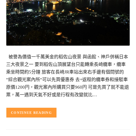
被譽為價值一千萬美金的稻佐山夜景 與函館、神戶併稱日本
三大夜景之一 要到稻佐山頂展望台只能轉乘長崎纜車，纜車
乘坐時間約5分鐘 旅客在長崎JR車站出來右手邊有個問號的
“綜合觀光案內所“可以先買優惠券 去+返程的纜車券和接駁車
原價1200円，觀光案內所購買只要960円 可是先買了就不能退
票，萬一遇到天氣不好或是行程有改變就比…
CONTINUE READING