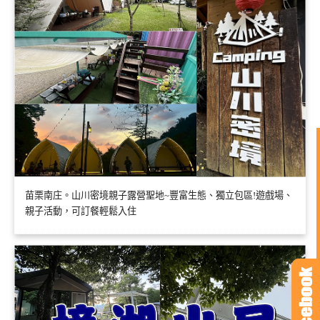
苗栗南庄。山川密境親子露營聖地~豐富生態、獨立包區!遊戲場、
親子活動，可訂餐輕鬆入住