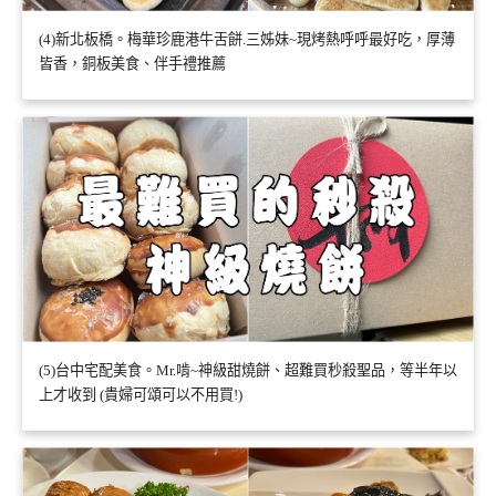
(4)新北板橋。梅華珍鹿港牛舌餅.三姊妹~現烤熱呼呼最好吃，厚薄
皆香，銅板美食、伴手禮推薦
(5)台中宅配美食。Mr.啃~神級甜燒餅、超難買秒殺聖品，等半年以
上才收到 (貴婦可頌可以不用買!)