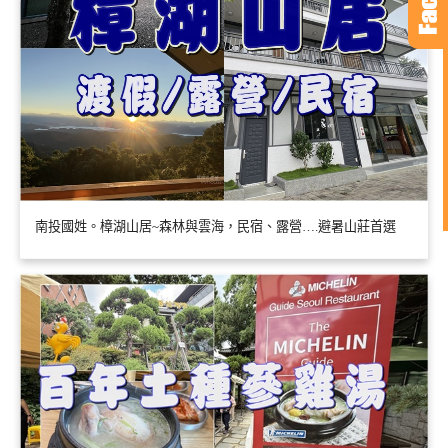
南投國姓。樟湖山居~森林與雲海，民宿、露營….避暑山莊首選