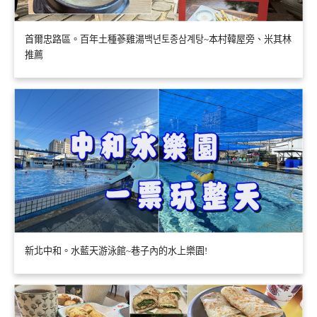
首爾忠路區。百年土種蔘雞湯백년토종삼계탕~本村韓屋旁、米其林
推薦
新北中和。水藍天游泳館~巷子內的水上樂園!