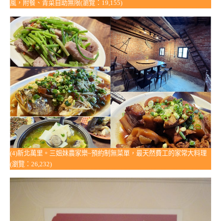
風，附餐、青菜自助無限(瀏覽：19,155)
(4)新北萬里。三姐妹農家樂~預約制無菜單，最天然費工的家常大料理
(瀏覽：26,232)