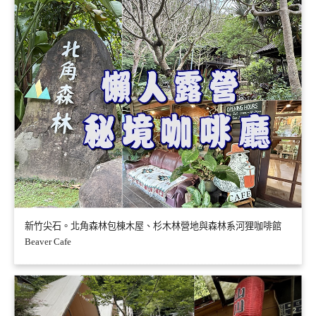
新竹尖石。北角森林包棟木屋、杉木林營地與森林系河狸咖啡館
Beaver Cafe