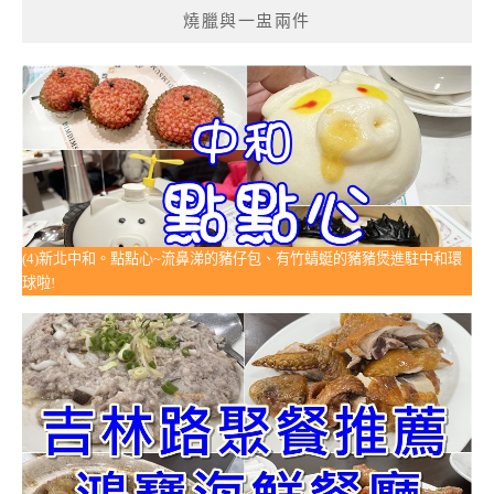
燒臘與一盅兩件
(4)新北中和。點點心~流鼻涕的豬仔包、有竹蜻蜓的豬豬煲進駐中和環
球啦!