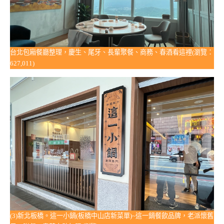
台北包廂餐廳整理，慶生、尾牙、長輩聚餐、商務、春酒看這裡(瀏覽：
627,011)
(3)新北板橋。這一小鍋(板橋中山店新菜單)~這一鍋餐飲品牌，老派懷舊