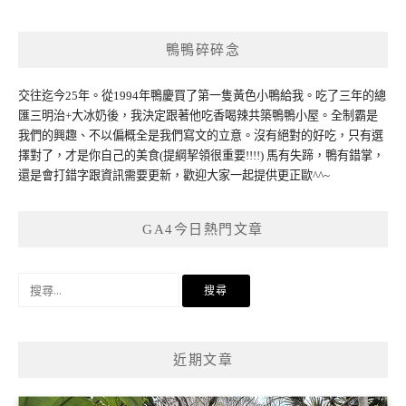
鴨鴨碎碎念
交往迄今25年。從1994年鴨慶買了第一隻黃色小鴨給我。吃了三年的總
匯三明治+大冰奶後，我決定跟著他吃香喝辣共築鴨鴨小屋。全制霸是
我們的興趣、不以偏概全是我們寫文的立意。沒有絕對的好吃，只有選
擇對了，才是你自己的美食(提綱挈領很重要!!!!) 馬有失蹄，鴨有錯掌，
還是會打錯字跟資訊需要更新，歡迎大家一起提供更正歐^^~
GA4今日熱門文章
搜
尋
關
鍵
近期文章
字: