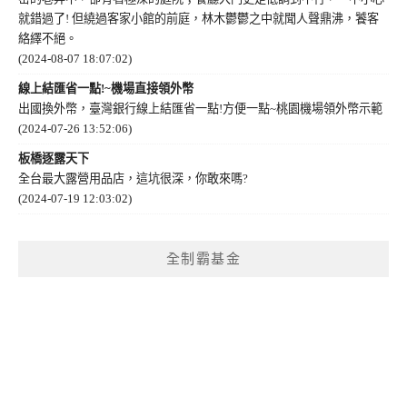
就錯過了! 但繞過客家小館的前庭，林木鬱鬱之中就聞人聲鼎沸，饕客
絡繹不絕。
(2024-08-07 18:07:02)
線上結匯省一點!~機場直接領外幣
出國換外幣，臺灣銀行線上結匯省一點!方便一點~桃園機場領外幣示範
(2024-07-26 13:52:06)
板橋逐露天下
全台最大露營用品店，這坑很深，你敢來嗎?
(2024-07-19 12:03:02)
全制霸基金