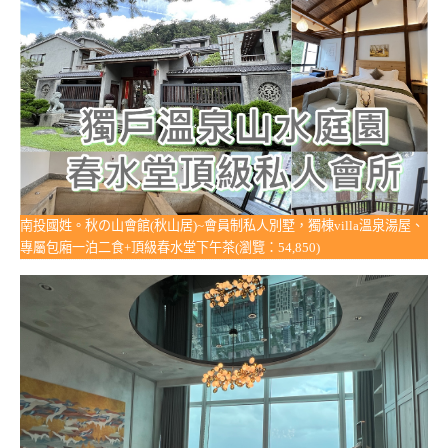
南投國姓。秋の山會館(秋山居)~會員制私人別墅，獨棟villa溫泉湯屋、
專屬包廂一泊二食+頂級春水堂下午茶(瀏覽：54,850)