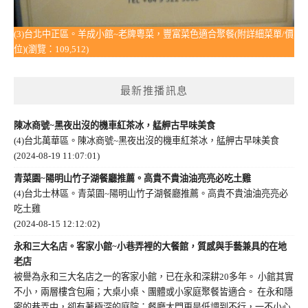
(3)台北中正區。羊成小館~老牌粵菜，豐富菜色適合聚餐(附詳細菜單/價
位)(瀏覽：109,512)
最新推播訊息
陳冰商號~黑夜出沒的機車紅茶冰，艋舺古早味美食
(4)台北萬華區。陳冰商號~黑夜出沒的機車紅茶冰，艋舺古早味美食
(2024-08-19 11:07:01)
青菜園~陽明山竹子湖餐廳推薦。高貴不貴油油亮亮必吃土雞
(4)台北士林區。青菜園~陽明山竹子湖餐廳推薦。高貴不貴油油亮亮必
吃土雞
(2024-08-15 12:12:02)
永和三大名店。客家小館~小巷弄裡的大餐館，質感與手藝兼具的在地
老店
被譽為永和三大名店之一的客家小館，已在永和深耕20多年。 小館其實
不小，兩層樓含包廂；大桌小桌、團體或小家庭聚餐皆適合。 在永和隱
密的巷弄中，卻有著極深的庭院；餐廳大門更是低調到不行，一不小心