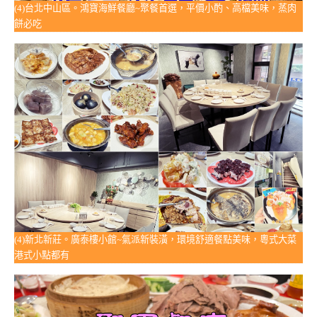
(4)台北中山區。鴻寶海鮮餐廳~聚餐首選，平價小酌、高檔美味，蒸肉
餅必吃
(4)新北新莊。廣泰樓小館~氣派新裝潢，環境舒適餐點美味，粵式大菜
港式小點都有