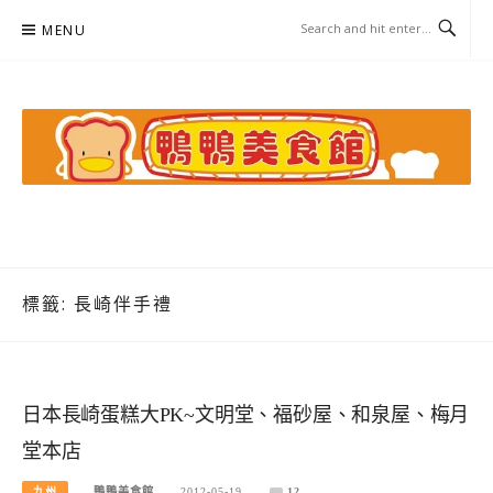
Skip
MENU
to
content
鴨鴨美食館
美食/旅遊/米其林親子資料收集
標籤:
長崎伴手禮
日本長崎蛋糕大PK~文明堂、福砂屋、和泉屋、梅月
堂本店
九州
鴨鴨美食館
2012-05-19
12