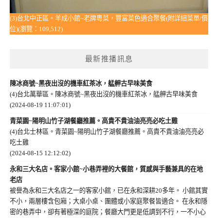
(3)台北中正區。羊成小館~老牌粵菜，豐富菜色適合聚餐(附詳細菜單/價
位)(瀏覽：109,512)
最新推播訊息
陳冰商號~黑夜出沒的機車紅茶冰，艋舺古早味美食
(4)台北萬華區。陳冰商號~黑夜出沒的機車紅茶冰，艋舺古早味美食
(2024-08-19 11:07:01)
青菜園~陽明山竹子湖餐廳推薦。高貴不貴油油亮亮必吃土雞
(4)台北士林區。青菜園~陽明山竹子湖餐廳推薦。高貴不貴油油亮亮必
吃土雞
(2024-08-15 12:12:02)
永和三大名店。客家小館~小巷弄裡的大餐館，質感與手藝兼具的在地
老店
被譽為永和三大名店之一的客家小館，已在永和深耕20多年。 小館其實
不小，兩層樓含包廂；大桌小桌、團體或小家庭聚餐皆適合。 在永和隱
密的巷弄中，卻有著極深的庭院；餐廳大門更是低調到不行，一不小心