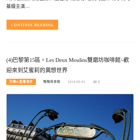
基嫚主演…
CONTINUE READING
(4)巴黎第15區。Les Deux Moulins雙磨坊咖啡館~歡
迎來到艾蜜莉的異想世界
巴黎&里爾漫步
鴨鴨美食館
2014-06-01
2