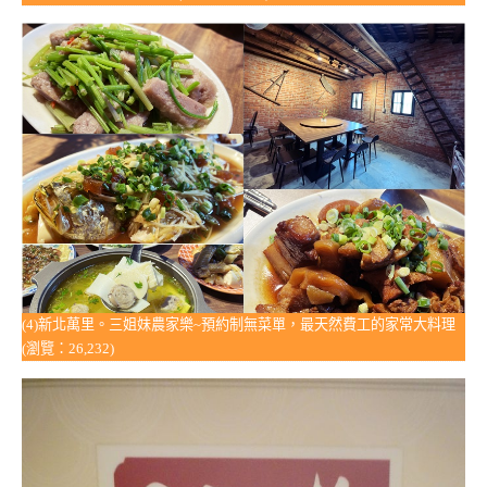
(4)新北萬里。三姐妹農家樂~預約制無菜單，最天然費工的家常大料理
(瀏覽：26,232)