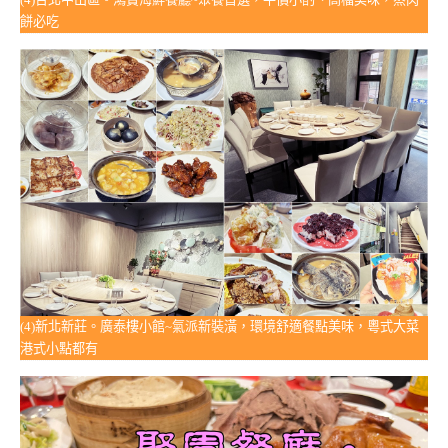
餅必吃
(4)新北新莊。廣泰樓小館~氣派新裝潢，環境舒適餐點美味，粵式大菜
港式小點都有