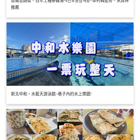
首爾忠路區。百年土種蔘雞湯백년토종삼계탕~本村韓屋旁、米其林
推薦
新北中和。水藍天游泳館~巷子內的水上樂園!