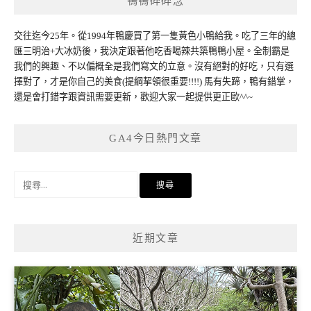
鴨鴨碎碎念
交往迄今25年。從1994年鴨慶買了第一隻黃色小鴨給我。吃了三年的總
匯三明治+大冰奶後，我決定跟著他吃香喝辣共築鴨鴨小屋。全制霸是
我們的興趣、不以偏概全是我們寫文的立意。沒有絕對的好吃，只有選
擇對了，才是你自己的美食(提綱挈領很重要!!!!) 馬有失蹄，鴨有錯掌，
還是會打錯字跟資訊需要更新，歡迎大家一起提供更正歐^^~
GA4今日熱門文章
搜
尋
關
鍵
近期文章
字: