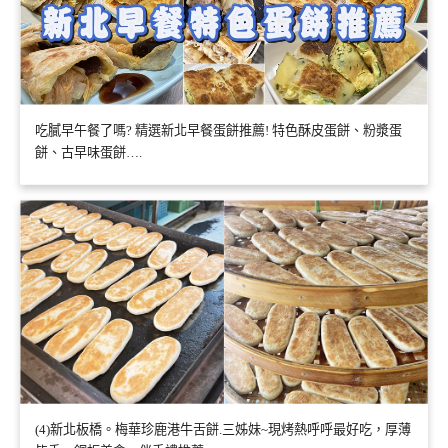
吃膩早午餐了嗎? 精選新北早餐蛋餅推薦! 特色酥皮蛋餅、粉漿蛋
餅、古早味蛋餅….
(4)新北板橋。梅華珍鹿港牛舌餅.三姊妹~現烤熱呼呼最好吃，厚薄