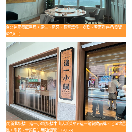
台北包廂餐廳整理，慶生、尾牙、長輩聚餐、商務、春酒看這裡(瀏覽：
627,011)
(3)新北板橋。這一小鍋(板橋中山店新菜單)~這一鍋餐飲品牌，老派懷舊
風，附餐、青菜自助無限(瀏覽：19,155)