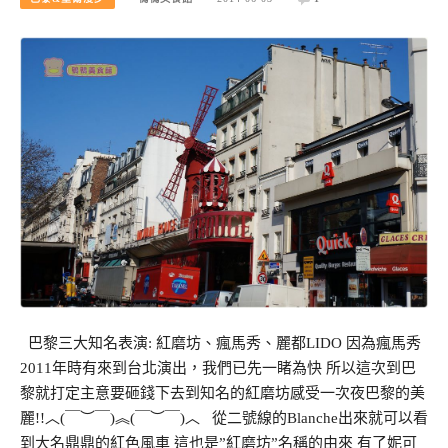
巴黎三大知名表演: 紅磨坊、瘋馬秀、麗都LIDO 因為瘋馬秀
2011年時有來到台北演出，我們已先一睹為快 所以這次到巴
黎就打定主意要砸錢下去到知名的紅磨坊感受一次夜巴黎的美
麗!!︿(￣︶￣)︽(￣︶￣)︿ 從二號線的Blanche出來就可以看
到大名鼎鼎的紅色風車 這也是”紅磨坊”名稱的由來 有了妮可