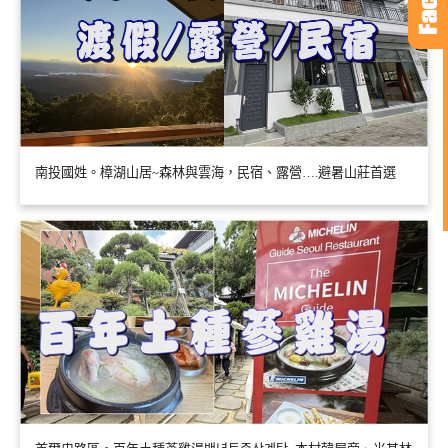
南投國姓。樟湖山居~森林與雲海，民宿、露營….避暑山莊首選