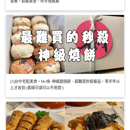
皆香，銅板美食、伴手禮推薦
(5)台中宅配美食。Mr.啃~神級甜燒餅、超難買秒殺聖品，等半年以
上才收到 (貴婦可頌可以不用買!)