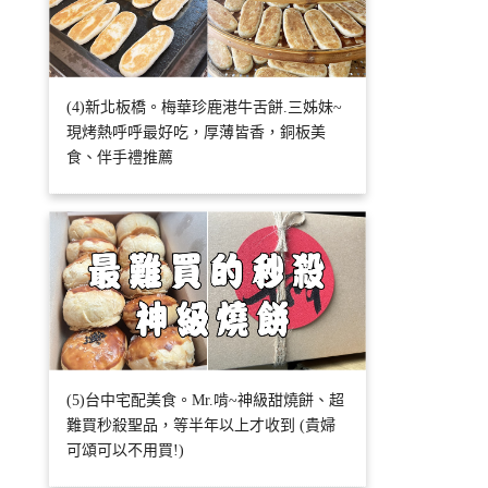
(4)新北板橋。梅華珍鹿港牛舌餅.三姊妹~
現烤熱呼呼最好吃，厚薄皆香，銅板美
食、伴手禮推薦
(5)台中宅配美食。Mr.啃~神級甜燒餅、超
難買秒殺聖品，等半年以上才收到 (貴婦
可頌可以不用買!)