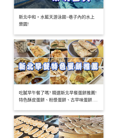
新北中和。水藍天游泳館~巷子內的水上
樂園!
吃膩早午餐了嗎? 精選新北早餐蛋餅推薦!
特色酥皮蛋餅、粉漿蛋餅、古早味蛋餅….