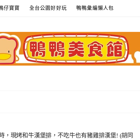
鴨仔寶寶
全台公園好好玩
鴨鴨彙編懶人包
小時，現烤和牛漢堡排，不吃牛也有豬雞排漢堡! (胡同