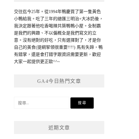
交往迄今25年。從1994年鴨慶買了第一隻黃色
小鴨給我。吃了三年的總匯三明治+大冰奶後，
我決定跟著他吃香喝辣共築鴨鴨小屋。全制霸
是我們的興趣、不以偏概全是我們寫文的立
意。沒有絕對的好吃，只有選擇對了，才是你
自己的美食(提綱挈領很重要!!!!) 馬有失蹄，鴨
有錯掌，還是會打錯字跟資訊需要更新，歡迎
大家一起提供更正歐^^~
GA4今日熱門文章
搜
尋
關
鍵
近期文章
字: