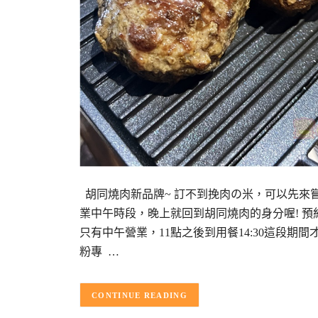
胡同燒肉新品牌~ 訂不到挽肉の米，可以先來嘗
業中午時段，晚上就回到胡同燒肉的身分喔! 預
只有中午營業，11點之後到用餐14:30這段期
粉專 …
CONTINUE READING