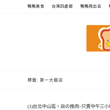
Skip
鴨鴨美食
台灣四處遊
鴨鴨飛出去
to
content
鴨鴨美食館
美食/旅遊/米其林親子資料收集
標籤:
第一大飯店
(3)台北中山區。焱の挽肉~只賣中午三