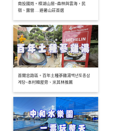
南投國姓。樟湖山居~森林與雲海，民
宿、露營….避暑山莊首選
首爾忠路區。百年土種蔘雞湯백년토종삼
계탕~本村韓屋旁、米其林推薦