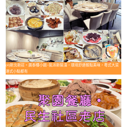
(4)新北新莊。廣泰樓小館~氣派新裝潢，環境舒適餐點美味，粵式大菜
港式小點都有