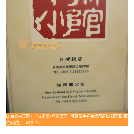
(3)台北中正區。羊成小館~老牌粵菜，豐富菜色適合聚餐(附詳細菜單/價
位)(瀏覽：109,512)