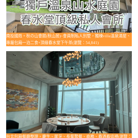
南投國姓。秋の山會館(秋山居)~會員制私人別墅，獨棟villa溫泉湯屋、
專屬包廂一泊二食+頂級春水堂下午茶(瀏覽：54,841)
台北包廂餐廳整理，慶生、尾牙、長輩聚餐、商務、春酒看這裡(瀏覽：