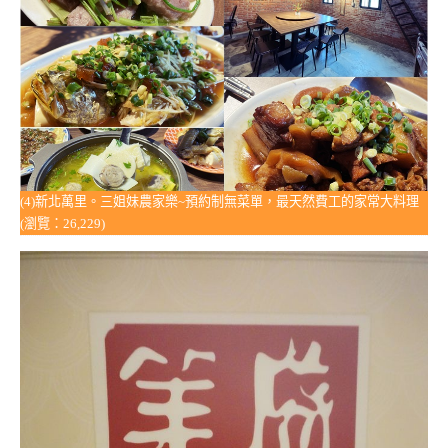
(4)新北萬里。三姐妹農家樂~預約制無菜單，最天然費工的家常大料理
(瀏覽：26,229)