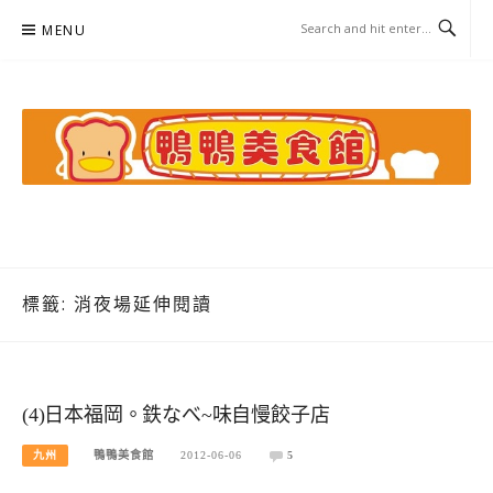
Skip
MENU
to
content
鴨鴨美食館
美食/旅遊/米其林親子資料收集
標籤:
消夜場延伸閱讀
(4)日本福岡。鉄なべ~味自慢餃子店
九州
鴨鴨美食館
2012-06-06
5