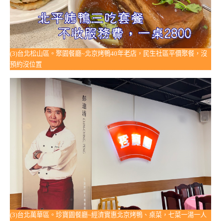
(3)台北松山區。聚園餐廳~北京烤鴨40年老店，民生社區平價聚餐，沒
預約沒位置
(3)台北萬華區。珍寶園餐廳~經濟實惠北京烤鴨、桌菜，七菜一湯一人