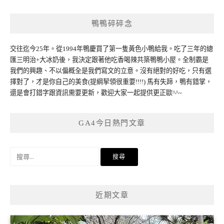
鴨鴨碎碎念
交往迄今25年。從1994年鴨慶買了第一隻黃色小鴨給我。吃了三年的總
匯三明治+大冰奶後，我決定跟著他吃香喝辣共築鴨鴨小屋。全制霸是
我們的興趣、不以偏概全是我們寫文的立意。沒有絕對的好吃，只有選
擇對了，才是你自己的美食(提綱挈領很重要!!!!) 馬有失蹄，鴨有錯掌，
還是會打錯字跟資訊需要更新，歡迎大家一起提供更正歐^^~
GA4今日熱門文章
搜
尋
關
鍵
近期文章
字: