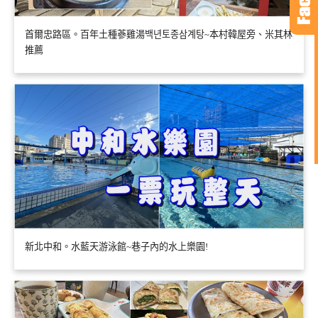
首爾忠路區。百年土種蔘雞湯백년토종삼계탕~本村韓屋旁、米其林
推薦
新北中和。水藍天游泳館~巷子內的水上樂園!