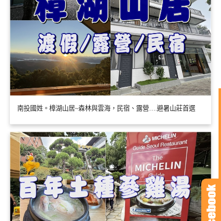
南投國姓。樟湖山居~森林與雲海，民宿、露營….避暑山莊首選