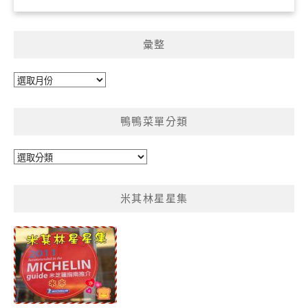
彙整
彙
整
鴨鴨菜單分類
鴨
鴨
菜
米其林星星集
單
分
類