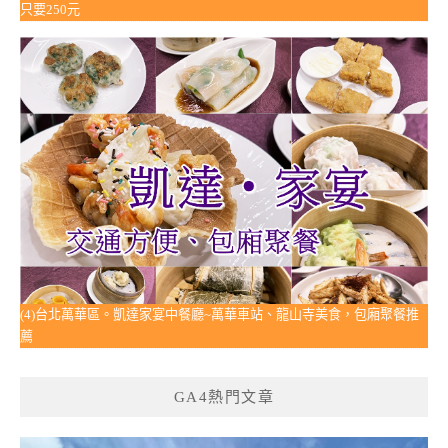
只要250元
(4)台北萬華區。凱達家宴中餐廳~萬華車站、龍山寺美食，包廂聚餐推
薦
GA4熱門文章