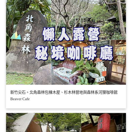
新竹尖石。北角森林包棟木屋、杉木林營地與森林系河狸咖啡館
Beaver Cafe