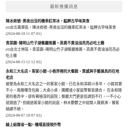
最新推播訊息
陳冰商號~黑夜出沒的機車紅茶冰，艋舺古早味美食
(4)台北萬華區。陳冰商號~黑夜出沒的機車紅茶冰，艋舺古早味美食
(2024-08-19 11:07:01)
青菜園~陽明山竹子湖餐廳推薦。高貴不貴油油亮亮必吃土雞
(4)台北士林區。青菜園~陽明山竹子湖餐廳推薦。高貴不貴油油亮亮必
吃土雞
(2024-08-15 12:12:02)
永和三大名店。客家小館~小巷弄裡的大餐館，質感與手藝兼具的在地
老店
被譽為永和三大名店之一的客家小館，已在永和深耕20多年。 小館其實
不小，兩層樓含包廂；大桌小桌、團體或小家庭聚餐皆適合。 在永和隱
密的巷弄中，卻有著極深的庭院；餐廳大門更是低調到不行，一不小心
就錯過了! 但繞過客家小館的前庭，林木鬱鬱之中就聞人聲鼎沸，饕客
絡繹不絕。
(2024-08-07 18:07:02)
線上結匯省一點!~機場直接領外幣