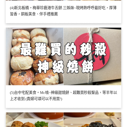
(4)新北板橋。梅華珍鹿港牛舌餅.三姊妹~現烤熱呼呼最好吃，厚薄
皆香，銅板美食、伴手禮推薦
(5)台中宅配美食。Mr.啃~神級甜燒餅、超難買秒殺聖品，等半年以
上才收到 (貴婦可頌可以不用買!)