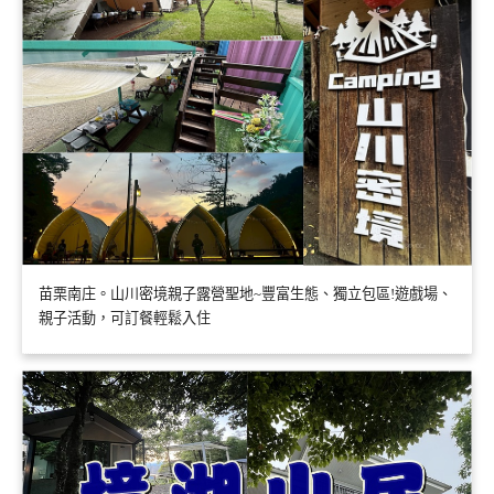
苗栗南庄。山川密境親子露營聖地~豐富生態、獨立包區!遊戲場、
親子活動，可訂餐輕鬆入住