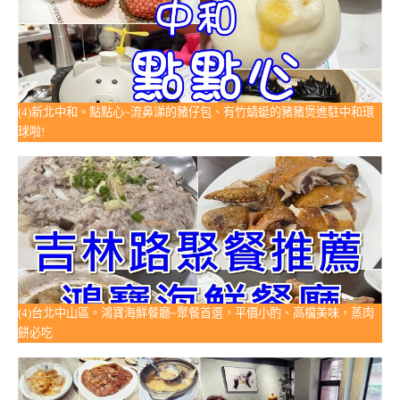
(4)新北中和。點點心~流鼻涕的豬仔包、有竹蜻蜓的豬豬煲進駐中和環
球啦!
(4)台北中山區。鴻寶海鮮餐廳~聚餐首選，平價小酌、高檔美味，蒸肉
餅必吃