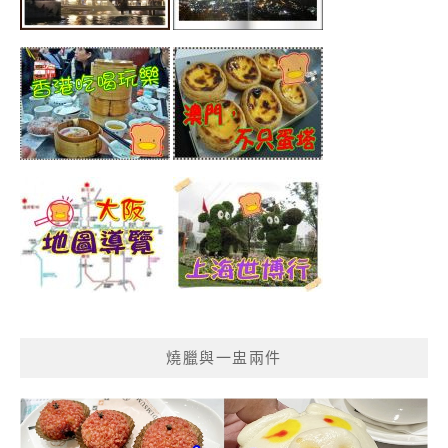
燒臘與一盅兩件