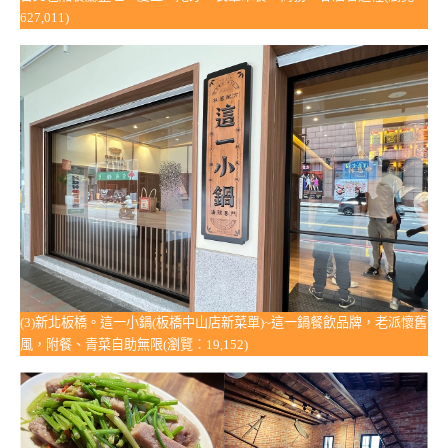
627,011)
(3)新北板橋。這一小鍋(板橋中山店新菜單)~這一鍋餐飲品牌，老派懷舊
風，附餐、青菜自助無限(瀏覽：19,152)