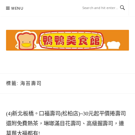
Skip
MENU
to
content
鴨鴨美食館
美食/旅遊/米其林親子資料收集
標籤:
海苔壽司
(4)新北板橋。口福壽司(松柏店)~30元起平價捲壽司
還附免費熱茶，琳瑯滿目花壽司、高級握壽司，連
草莓大福都有!