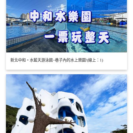
新北中和。水藍天游泳館~巷子內的水上樂園!(線上：1)