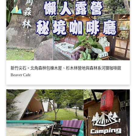
新竹尖石。北角森林包棟木屋、杉木林營地與森林系河狸咖啡館
Beaver Cafe