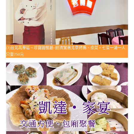
(3)台北萬華區。珍寶園餐廳~經濟實惠北京烤鴨、桌菜，七菜一湯一人
只要250元