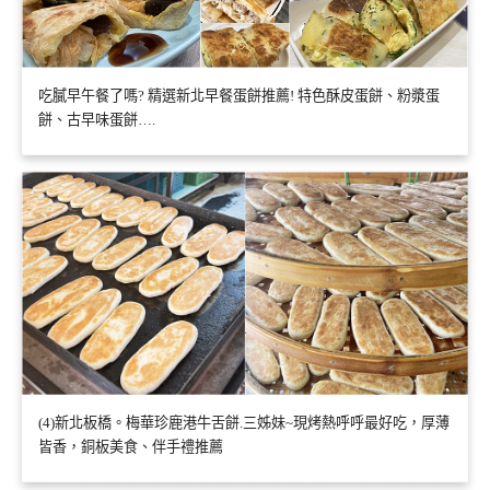
吃膩早午餐了嗎? 精選新北早餐蛋餅推薦! 特色酥皮蛋餅、粉漿蛋
餅、古早味蛋餅….
(4)新北板橋。梅華珍鹿港牛舌餅.三姊妹~現烤熱呼呼最好吃，厚薄
皆香，銅板美食、伴手禮推薦