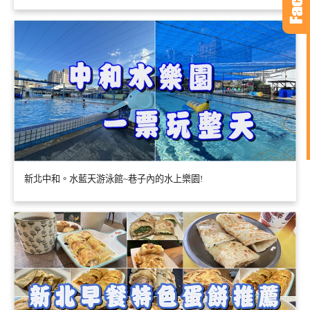
新北中和。水藍天游泳館~巷子內的水上樂園!