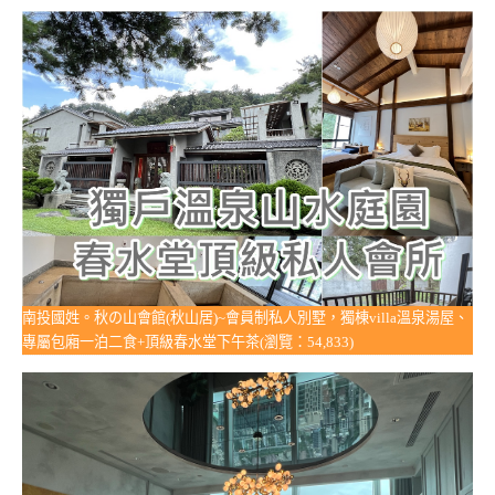
南投國姓。秋の山會館(秋山居)~會員制私人別墅，獨棟villa溫泉湯屋、
專屬包廂一泊二食+頂級春水堂下午茶(瀏覽：54,833)