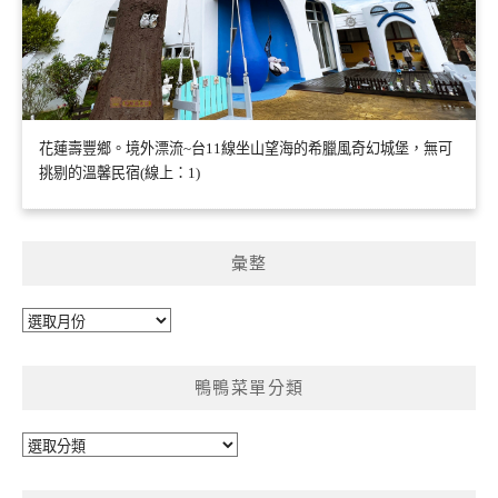
花蓮壽豐鄉。境外漂流~台11線坐山望海的希臘風奇幻城堡，無可
挑剔的溫馨民宿(線上：1)
彙整
彙
整
鴨鴨菜單分類
鴨
鴨
菜