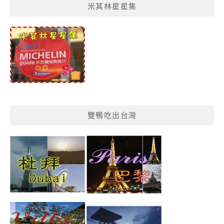
米其林星星集
單
分
類
雙鴨吃出台灣