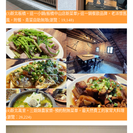
(3)新北板橋。這一小鍋(板橋中山店新菜單)~這一鍋餐飲品牌，老派懷舊
風，附餐、青菜自助無限(瀏覽：19,148)
(4)新北萬里。三姐妹農家樂~預約制無菜單，最天然費工的家常大料理
(瀏覽：26,224)