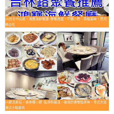
(4)台北中山區。鴻寶海鮮餐廳~聚餐首選，平價小酌、高檔美味，蒸肉
餅必吃
(4)新北新莊。廣泰樓小館~氣派新裝潢，環境舒適餐點美味，粵式大菜
港式小點都有