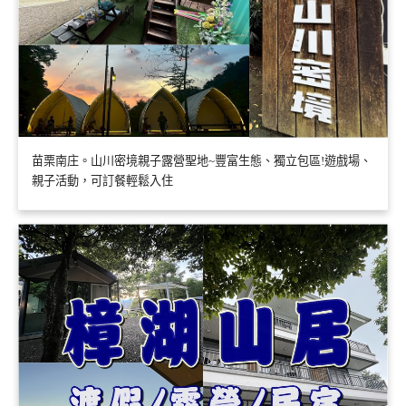
苗栗南庄。山川密境親子露營聖地~豐富生態、獨立包區!遊戲場、
親子活動，可訂餐輕鬆入住