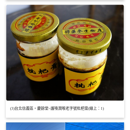
(3)台北信義區。慶餘堂~護嗓潤喉老字號枇杷膏(線上：1)