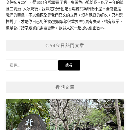
交往迄今25年。從1994年鴨慶買了第一隻黃色小鴨給我。吃了三年的總
匯三明治+大冰奶後，我決定跟著他吃香喝辣共築鴨鴨小屋。全制霸是
我們的興趣、不以偏概全是我們寫文的立意。沒有絕對的好吃，只有選
擇對了，才是你自己的美食(提綱挈領很重要!!!!) 馬有失蹄，鴨有錯掌，
還是會打錯字跟資訊需要更新，歡迎大家一起提供更正歐^^~
GA4今日熱門文章
搜
尋
關
鍵
近期文章
字: