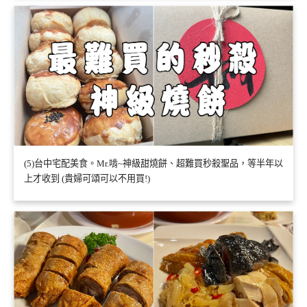
(5)台中宅配美食。Mr.啃~神級甜燒餅、超難買秒殺聖品，等半年以
上才收到 (貴婦可頌可以不用買!)