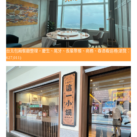
台北包廂餐廳整理，慶生、尾牙、長輩聚餐、商務、春酒看這裡(瀏覽：
627,011)