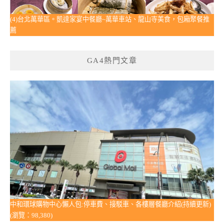
(4)台北萬華區。凱達家宴中餐廳~萬華車站、龍山寺美食，包廂聚餐推
薦
GA4熱門文章
中和環球購物中心懶人包:停車費、接駁車、各樓層餐廳介紹(持續更新)
(瀏覽：98,380)