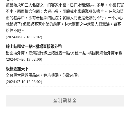
被譽為永和三大名店之一的客家小館，已在永和深耕20多年。 小館其實
不小，兩層樓含包廂；大桌小桌、團體或小家庭聚餐皆適合。 在永和隱
密的巷弄中，卻有著極深的庭院；餐廳大門更是低調到不行，一不小心
就錯過了! 但繞過客家小館的前庭，林木鬱鬱之中就聞人聲鼎沸，饕客
絡繹不絕。
(2024-08-07 18:07:02)
線上結匯省一點!~機場直接領外幣
出國換外幣，臺灣銀行線上結匯省一點!方便一點~桃園機場領外幣示範
(2024-07-26 13:52:06)
板橋逐露天下
全台最大露營用品店，這坑很深，你敢來嗎?
(2024-07-19 12:03:02)
全制霸基金