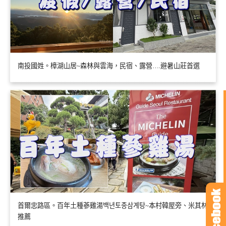
南投國姓。樟湖山居~森林與雲海，民宿、露營….避暑山莊首選
首爾忠路區。百年土種蔘雞湯백년토종삼계탕~本村韓屋旁、米其林
推薦