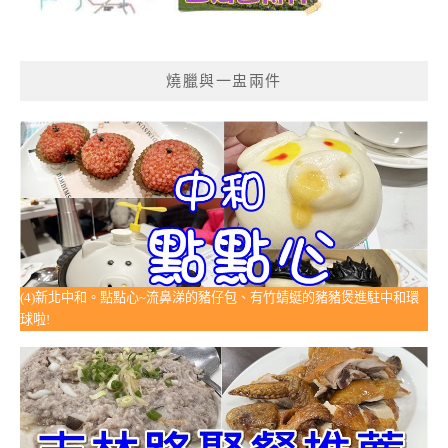
燒臘與一盅兩件
(4)新北中和。點點心~流鼻涕的豬仔包、有竹蜻蜓的豬豬煲進駐中和環
球啦!