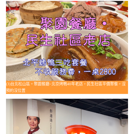
(3)台北松山區。聚園餐廳~北京烤鴨40年老店，民生社區平價聚餐，沒
預約沒位置