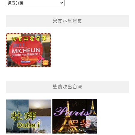
鴨
鴨
菜
米其林星星集
單
分
類
雙鴨吃出台灣