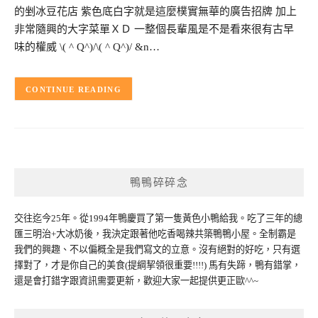
的剉冰豆花店 紫色底白字就是這麼樸實無華的廣告招牌 加上
非常隨興的大字菜單ＸＤ 一整個長輩風是不是看來很有古早
味的權威 \( ^ Q^)/\( ^ Q^)/ &n…
CONTINUE READING
鴨鴨碎碎念
交往迄今25年。從1994年鴨慶買了第一隻黃色小鴨給我。吃了三年的總
匯三明治+大冰奶後，我決定跟著他吃香喝辣共築鴨鴨小屋。全制霸是
我們的興趣、不以偏概全是我們寫文的立意。沒有絕對的好吃，只有選
擇對了，才是你自己的美食(提綱挈領很重要!!!!) 馬有失蹄，鴨有錯掌，
還是會打錯字跟資訊需要更新，歡迎大家一起提供更正歐^^~