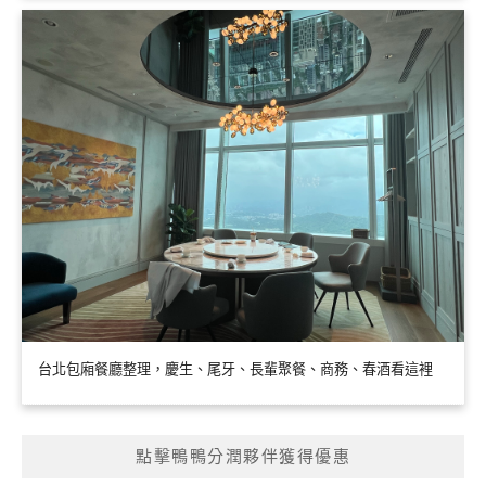
台北包廂餐廳整理，慶生、尾牙、長輩聚餐、商務、春酒看這裡
點擊鴨鴨分潤夥伴獲得優惠