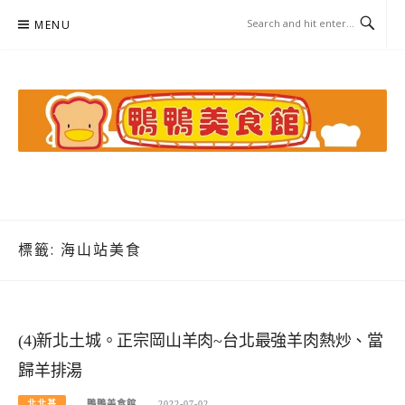
Skip
MENU
to
content
鴨鴨美食館
美食/旅遊/米其林親子資料收集
標籤:
海山站美食
(4)新北土城。正宗岡山羊肉~台北最強羊肉熱炒、當
歸羊排湯
北北基
鴨鴨美食館
2022-07-02