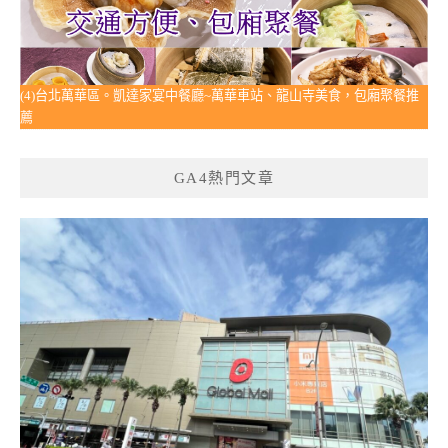
(4)台北萬華區。凱達家宴中餐廳~萬華車站、龍山寺美食，包廂聚餐推
薦
GA4熱門文章