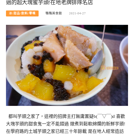
過的超大塊蜜芋頭!在地老牌排隊名店
冰/甜品/飲料/零嘴
鴨鴨美食館
2021-04-27
都叫芋頭之家了，這裡的招牌主打無庸置疑b(￣▽￣)d 喜歡
大塊芋頭的甜食鬼一定不能錯過 燉煮到鬆軟綿爛的新鮮芋頭!
在學府路的土城芋頭之家已經三十年餘載 是在地人經常造訪