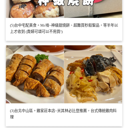
(5)台中宅配美食。Mr.啃~神級甜燒餅、超難買秒殺聖品，等半年以
上才收到 (貴婦可頌可以不用買!)
(3)台北中山區。雞家莊本店~米其林必比登推薦，台式傳統雞肉料
理