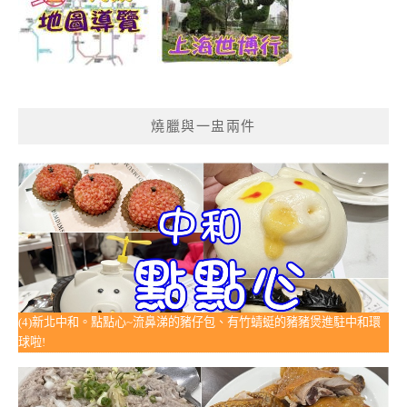
燒臘與一盅兩件
(4)新北中和。點點心~流鼻涕的豬仔包、有竹蜻蜓的豬豬煲進駐中和環
球啦!