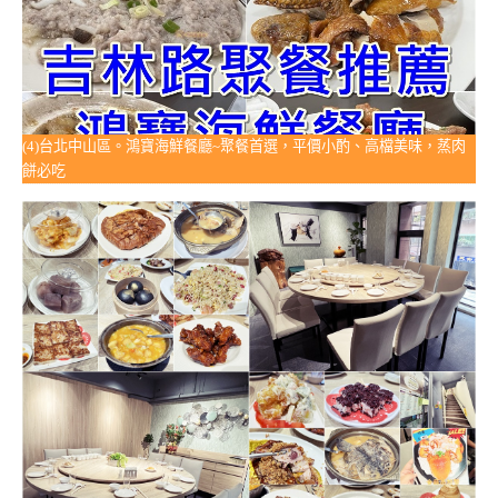
(4)台北中山區。鴻寶海鮮餐廳~聚餐首選，平價小酌、高檔美味，蒸肉
餅必吃