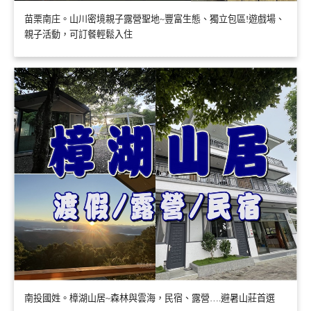
苗栗南庄。山川密境親子露營聖地~豐富生態、獨立包區!遊戲場、
親子活動，可訂餐輕鬆入住
南投國姓。樟湖山居~森林與雲海，民宿、露營….避暑山莊首選