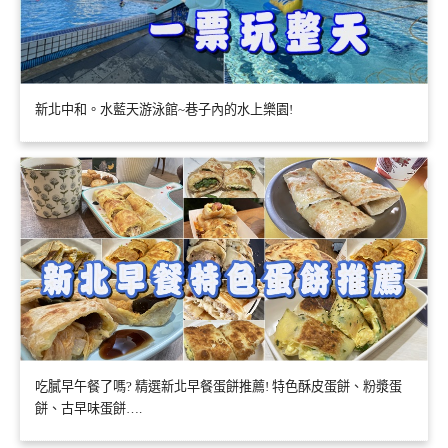
新北中和。水藍天游泳館~巷子內的水上樂園!
吃膩早午餐了嗎? 精選新北早餐蛋餅推薦! 特色酥皮蛋餅、粉漿蛋
餅、古早味蛋餅….