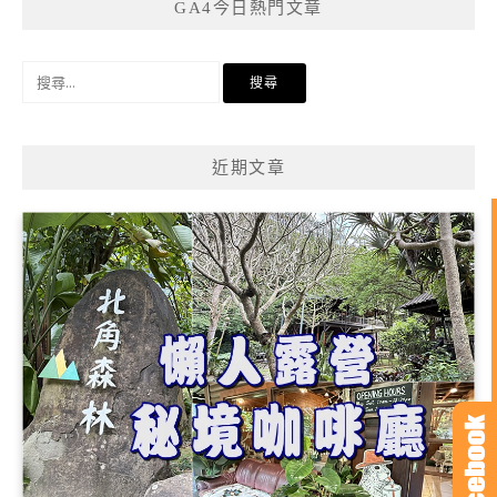
GA4今日熱門文章
搜
尋
關
鍵
近期文章
字: