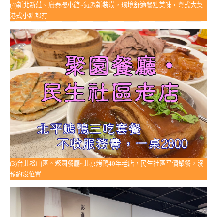
(4)新北新莊。廣泰樓小館~氣派新裝潢，環境舒適餐點美味，粵式大菜
港式小點都有
(3)台北松山區。聚園餐廳~北京烤鴨40年老店，民生社區平價聚餐，沒
預約沒位置