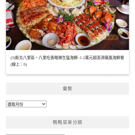
(3)新北八里區。八里吃香喝辣生猛海鮮~1.2萬元超澎湃痛風海鮮餐
(線上：0)
彙整
彙
整
鴨鴨菜單分類