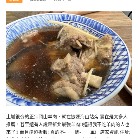
土城很夯的正宗岡山羊肉，就在捷運海山站旁 實在是太多人
推薦，甚至還有人說是新北最強羊肉!!逼得我不吃羊肉的人也
來了!! 而且還超折服! 真的不-－－簡-－－單! 店家資訊 住址: