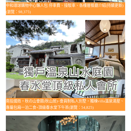
中和環球購物中心懶人包:停車費、接駁車、各樓層餐廳介紹(持續更新)
(瀏覽：98,375)
南投國姓。秋の山會館(秋山居)~會員制私人別墅，獨棟villa溫泉湯屋、
專屬包廂一泊二食+頂級春水堂下午茶(瀏覽：54,825)