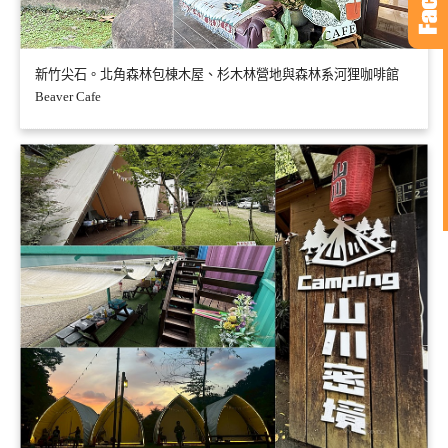
新竹尖石。北角森林包棟木屋、杉木林營地與森林系河狸咖啡館
Beaver Cafe