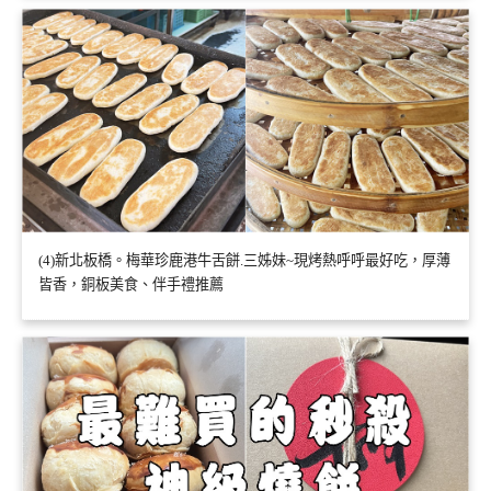
(4)新北板橋。梅華珍鹿港牛舌餅.三姊妹~現烤熱呼呼最好吃，厚薄
皆香，銅板美食、伴手禮推薦