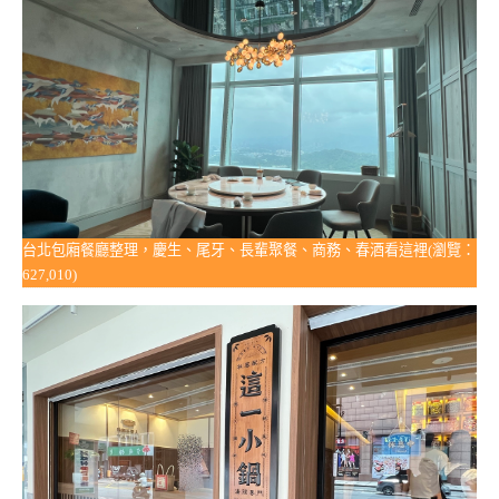
台北包廂餐廳整理，慶生、尾牙、長輩聚餐、商務、春酒看這裡(瀏覽：
627,010)