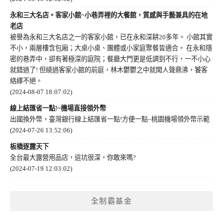
永和三大名店。客家小館~小巷弄裡的大餐館，質感與手藝兼具的在地
老店
被譽為永和三大名店之一的客家小館，已在永和深耕20多年。 小館其實
不小，兩層樓含包廂；大桌小桌、團體或小家庭聚餐皆適合。 在永和隱
密的巷弄中，卻有著極深的庭院；餐廳大門更是低調到不行，一不小心
就錯過了! 但繞過客家小館的前庭，林木鬱鬱之中就聞人聲鼎沸，饕客
絡繹不絕。
(2024-08-07 18:07:02)
線上結匯省一點!~機場直接領外幣
出國換外幣，臺灣銀行線上結匯省一點!方便一點~桃園機場領外幣示範
(2024-07-26 13:52:06)
板橋逐露天下
全台最大露營用品店，這坑很深，你敢來嗎?
(2024-07-19 12:03:02)
全制霸基金