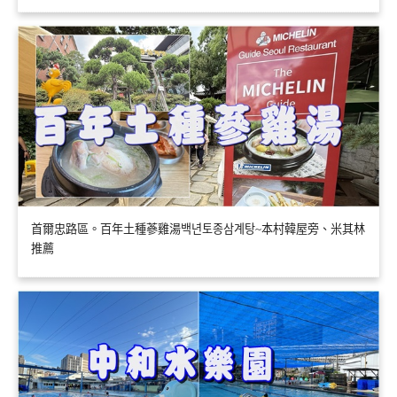
首爾忠路區。百年土種蔘雞湯백년토종삼계탕~本村韓屋旁、米其林
推薦