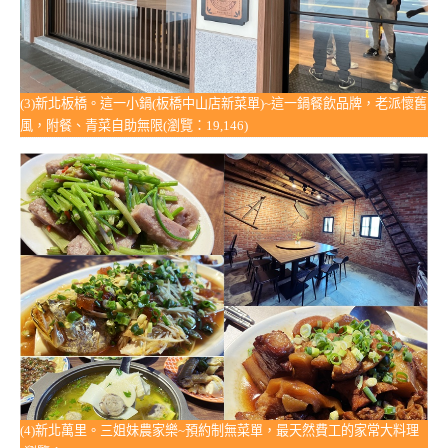
(3)新北板橋。這一小鍋(板橋中山店新菜單)~這一鍋餐飲品牌，老派懷舊
風，附餐、青菜自助無限(瀏覽：19,146)
(4)新北萬里。三姐妹農家樂~預約制無菜單，最天然費工的家常大料理