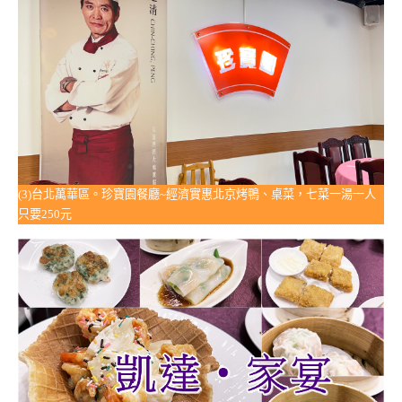
(3)台北萬華區。珍寶園餐廳~經濟實惠北京烤鴨、桌菜，七菜一湯一人
只要250元