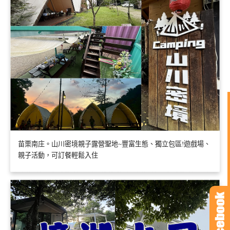
苗栗南庄。山川密境親子露營聖地~豐富生態、獨立包區!遊戲場、
親子活動，可訂餐輕鬆入住