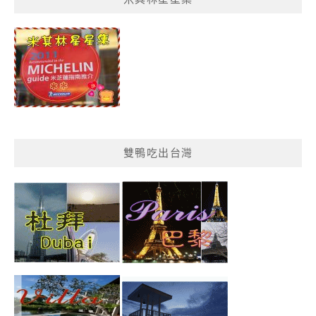
單
分
類
雙鴨吃出台灣