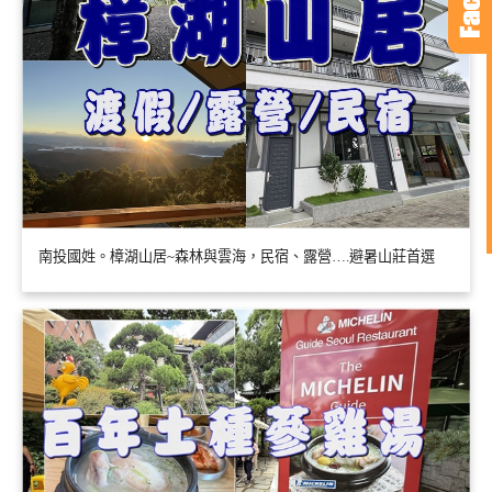
南投國姓。樟湖山居~森林與雲海，民宿、露營….避暑山莊首選