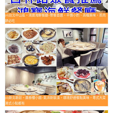
(4)台北中山區。鴻寶海鮮餐廳~聚餐首選，平價小酌、高檔美味，蒸肉
餅必吃
(4)新北新莊。廣泰樓小館~氣派新裝潢，環境舒適餐點美味，粵式大菜
港式小點都有