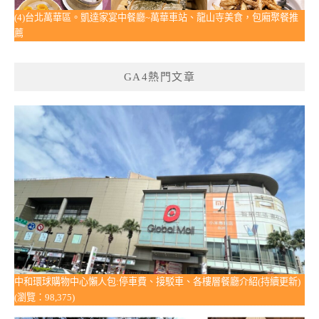
(4)台北萬華區。凱達家宴中餐廳~萬華車站、龍山寺美食，包廂聚餐推
薦
GA4熱門文章
中和環球購物中心懶人包:停車費、接駁車、各樓層餐廳介紹(持續更新)
(瀏覽：98,375)