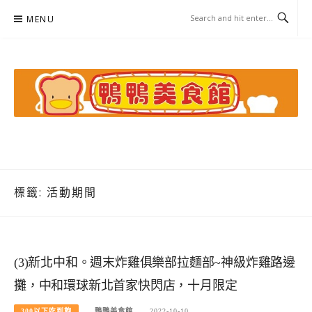
Skip
MENU
to
content
鴨鴨美食館
美食/旅遊/米其林親子資料收集
標籤:
活動期間
(3)新北中和。週末炸雞俱樂部拉麵部~神級炸雞路邊
攤，中和環球新北首家快閃店，十月限定
300以下吃到飽
鴨鴨美食館
2022-10-10