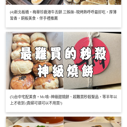
(4)新北板橋。梅華珍鹿港牛舌餅.三姊妹~現烤熱呼呼最好吃，厚薄
皆香，銅板美食、伴手禮推薦
(5)台中宅配美食。Mr.啃~神級甜燒餅、超難買秒殺聖品，等半年以
上才收到 (貴婦可頌可以不用買!)