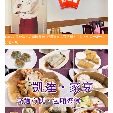
(3)台北萬華區。珍寶園餐廳~經濟實惠北京烤鴨、桌菜，七菜一湯一人
只要250元