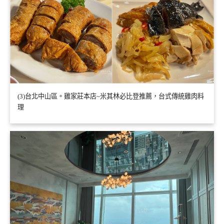
(3)台北中山區。雞家莊本店~米其林必比登推薦，台式傳統雞肉料
理