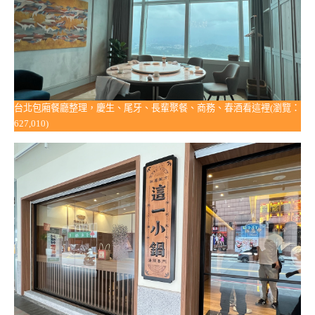
台北包廂餐廳整理，慶生、尾牙、長輩聚餐、商務、春酒看這裡(瀏覽：
627,010)