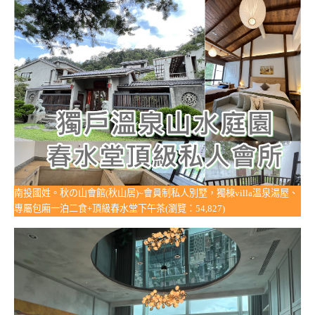
南投國姓。秋の山會館(秋山居)~會員制私人別墅，獨棟villa溫泉湯屋、
專屬包廂一泊二食+頂級春水堂下午茶(瀏覽：54,827)