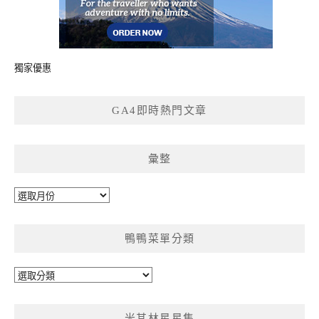
獨家優惠
GA4即時熱門文章
彙整
彙
整
鴨鴨菜單分類
鴨
鴨
菜
米其林星星集