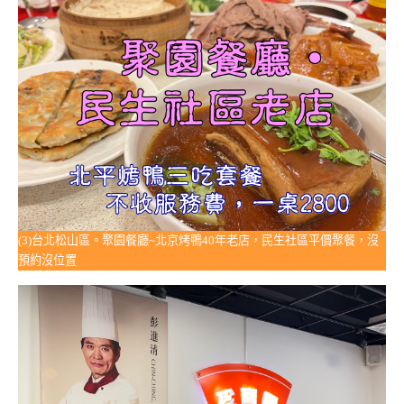
(3)台北松山區。聚園餐廳~北京烤鴨40年老店，民生社區平價聚餐，沒
預約沒位置