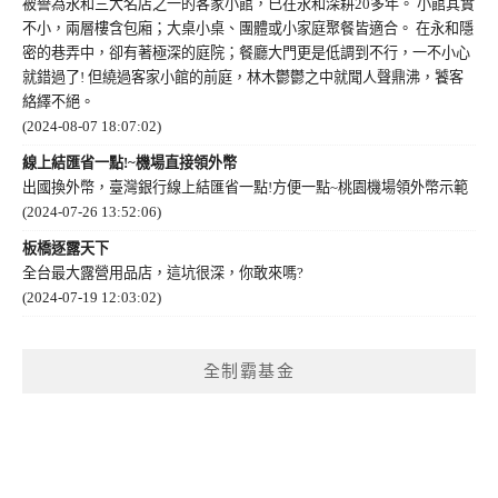
被譽為永和三大名店之一的客家小館，已在永和深耕20多年。 小館其實
不小，兩層樓含包廂；大桌小桌、團體或小家庭聚餐皆適合。 在永和隱
密的巷弄中，卻有著極深的庭院；餐廳大門更是低調到不行，一不小心
就錯過了! 但繞過客家小館的前庭，林木鬱鬱之中就聞人聲鼎沸，饕客
絡繹不絕。
(2024-08-07 18:07:02)
線上結匯省一點!~機場直接領外幣
出國換外幣，臺灣銀行線上結匯省一點!方便一點~桃園機場領外幣示範
(2024-07-26 13:52:06)
板橋逐露天下
全台最大露營用品店，這坑很深，你敢來嗎?
(2024-07-19 12:03:02)
全制霸基金