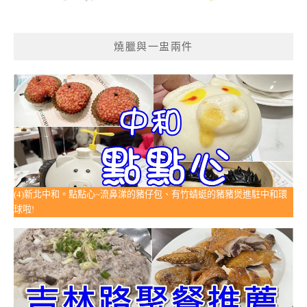
燒臘與一盅兩件
(4)新北中和。點點心~流鼻涕的豬仔包、有竹蜻蜓的豬豬煲進駐中和環
球啦!