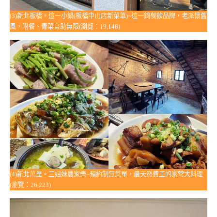
(3)新北板橋。這一小鍋(板橋中山店新菜單)~這一鍋餐飲品牌，老派懷舊
風，附餐、青菜自助無限(瀏覽：19,148)
(4)新北萬里。三姐妹農家樂~預約制無菜單，最天然費工的家常大料理
(瀏覽：26,223)