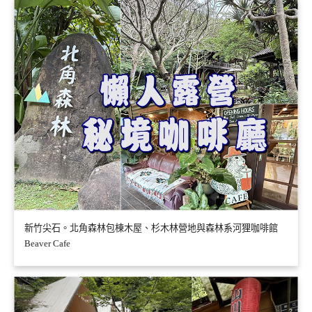
新竹尖石。北角森林包棟木屋、杉木林營地與森林系河狸咖啡館
Beaver Cafe