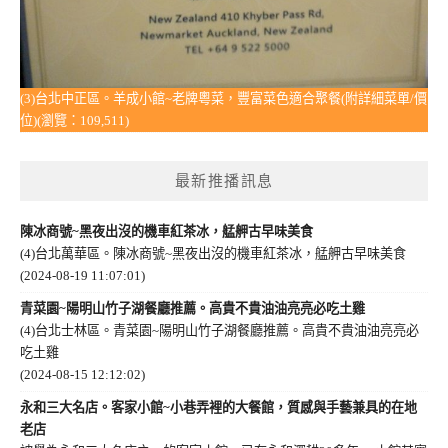
(3)台北中正區。羊成小館~老牌粵菜，豐富菜色適合聚餐(附詳細菜單/價
位)(瀏覽：109,511)
最新推播訊息
陳冰商號~黑夜出沒的機車紅茶冰，艋舺古早味美食
(4)台北萬華區。陳冰商號~黑夜出沒的機車紅茶冰，艋舺古早味美食
(2024-08-19 11:07:01)
青菜園~陽明山竹子湖餐廳推薦。高貴不貴油油亮亮必吃土雞
(4)台北士林區。青菜園~陽明山竹子湖餐廳推薦。高貴不貴油油亮亮必
吃土雞
(2024-08-15 12:12:02)
永和三大名店。客家小館~小巷弄裡的大餐館，質感與手藝兼具的在地
老店