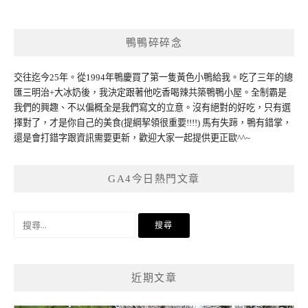
鴨鴨碎碎念
交往迄今25年。從1994年鴨慶買了第一隻黃色小鴨給我。吃了三年的總
匯三明治+大冰奶後，我決定跟著他吃香喝辣共築鴨鴨小屋。全制霸是
我們的興趣、不以偏概全是我們寫文的立意。沒有絕對的好吃，只有選
擇對了，才是你自己的美食(提綱挈領很重要!!!!) 馬有失蹄，鴨有錯掌，
還是會打錯字跟資訊需要更新，歡迎大家一起提供更正歐^^~
GA4今日熱門文章
搜
尋
關
鍵
近期文章
字: