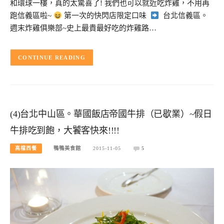
和環球一樓，真的太驚喜了! 我們也可以就近吃炸雞，不用再
跑信義區啦~
第一次的快閃店限定口味
台北信義區。
週末炸雞俱樂部~史上最貴最好吃的炸雞路…
CONTINUE READING
(4)台北中山區。華國飯店帝國牛排（已歇業）~假日
牛排吃到飽，大饕客快來!!!!
高檔西餐
鴨鴨美食館
2015-11-05
5