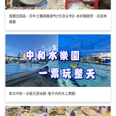
首爾忠路區。百年土種蔘雞湯백년토종삼계탕~本村韓屋旁、米其林
推薦
新北中和。水藍天游泳館~巷子內的水上樂園!