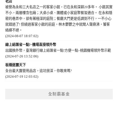
老店
被譽為永和三大名店之一的客家小館，已在永和深耕20多年。 小館其實
不小，兩層樓含包廂；大桌小桌、團體或小家庭聚餐皆適合。 在永和隱
密的巷弄中，卻有著極深的庭院；餐廳大門更是低調到不行，一不小心
就錯過了! 但繞過客家小館的前庭，林木鬱鬱之中就聞人聲鼎沸，饕客
絡繹不絕。
(2024-08-07 18:07:02)
線上結匯省一點!~機場直接領外幣
出國換外幣，臺灣銀行線上結匯省一點!方便一點~桃園機場領外幣示範
(2024-07-26 13:52:06)
板橋逐露天下
全台最大露營用品店，這坑很深，你敢來嗎?
(2024-07-19 12:03:02)
全制霸基金