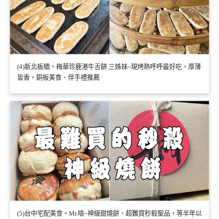
(4)新北板橋。梅華珍鹿港牛舌餅.三姊妹~現烤熱呼呼最好吃，厚薄
皆香，銅板美食、伴手禮推薦
(5)台中宅配美食。Mr.啃~神級甜燒餅、超難買秒殺聖品，等半年以