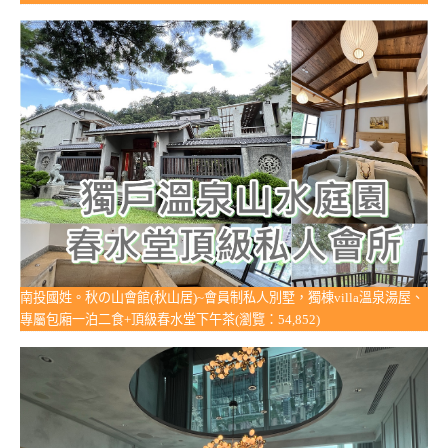
南投國姓。秋の山會館(秋山居)~會員制私人別墅，獨棟villa溫泉湯屋、
專屬包廂一泊二食+頂級春水堂下午茶(瀏覽：54,852)