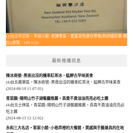
(3)台北中正區。羊成小館~老牌粵菜，豐富菜色適合聚餐(附詳細菜單/價
位)(瀏覽：109,512)
最新推播訊息
陳冰商號~黑夜出沒的機車紅茶冰，艋舺古早味美食
(4)台北萬華區。陳冰商號~黑夜出沒的機車紅茶冰，艋舺古早味美食
(2024-08-19 11:07:01)
青菜園~陽明山竹子湖餐廳推薦。高貴不貴油油亮亮必吃土雞
(4)台北士林區。青菜園~陽明山竹子湖餐廳推薦。高貴不貴油油亮亮必
吃土雞
(2024-08-15 12:12:02)
永和三大名店。客家小館~小巷弄裡的大餐館，質感與手藝兼具的在地