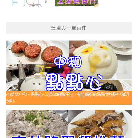
燒臘與一盅兩件
(4)新北中和。點點心~流鼻涕的豬仔包、有竹蜻蜓的豬豬煲進駐中和環
球啦!