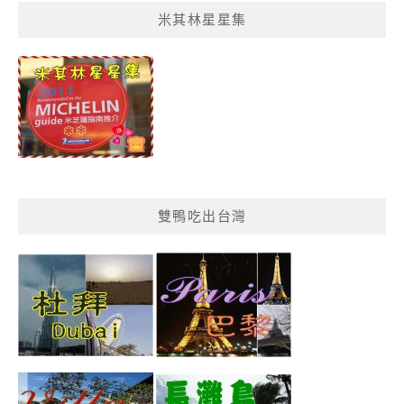
菜
米其林星星集
單
分
類
雙鴨吃出台灣