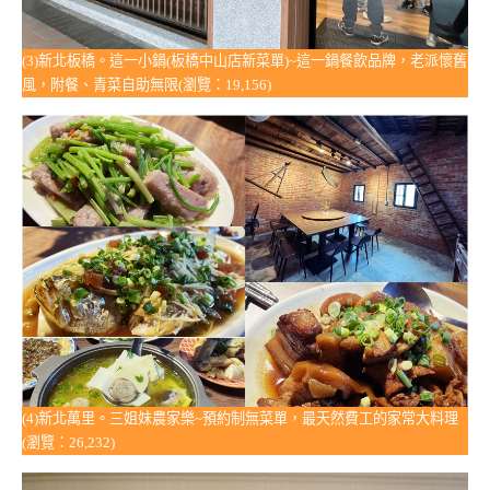
(3)新北板橋。這一小鍋(板橋中山店新菜單)~這一鍋餐飲品牌，老派懷舊
風，附餐、青菜自助無限(瀏覽：19,156)
(4)新北萬里。三姐妹農家樂~預約制無菜單，最天然費工的家常大料理
(瀏覽：26,232)