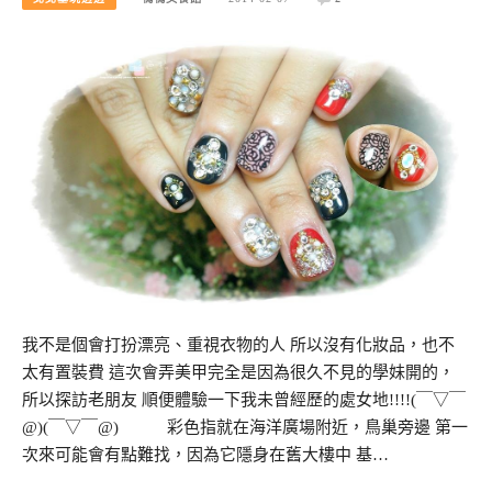
我不是個會打扮漂亮、重視衣物的人 所以沒有化妝品，也不
太有置裝費 這次會弄美甲完全是因為很久不見的學妹開的，
所以探訪老朋友 順便體驗一下我未曾經歷的處女地!!!!(￣▽￣
@)(￣▽￣@) 彩色指就在海洋廣場附近，鳥巢旁邊 第一
次來可能會有點難找，因為它隱身在舊大樓中 基…