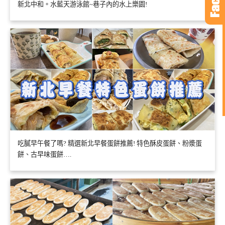
新北中和。水藍天游泳館~巷子內的水上樂園!
吃膩早午餐了嗎? 精選新北早餐蛋餅推薦! 特色酥皮蛋餅、粉漿蛋
餅、古早味蛋餅….