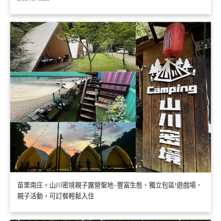
苗栗南庄。山川密境親子露營聖地~豐富生態、獨立包區!遊戲場、
親子活動，可訂餐輕鬆入住