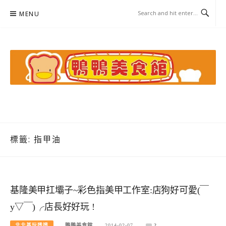
Skip
MENU
to
content
鴨鴨美食館
美食/旅遊/米其林親子資料收集
標籤:
指甲油
基隆美甲扛壩子~彩色指美甲工作室:店狗好可愛(￣
y▽￣)╭店長好好玩 !
北北基玩透透
鴨鴨美食館
2014-02-07
2