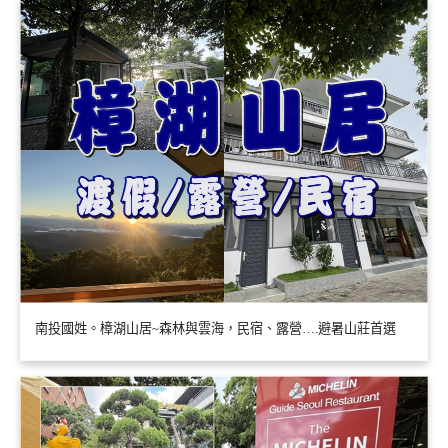
南投國姓。樟湖山居~森林與雲海，民宿、露營….避暑山莊首選