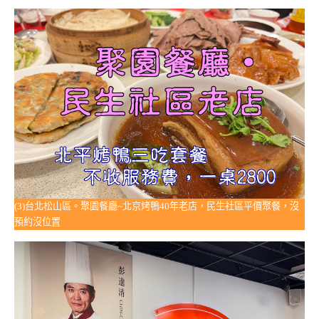
(3)台北松山區。聚園餐廳~北京烤鴨40年老店，民生社區平價聚餐，沒
預約沒位置