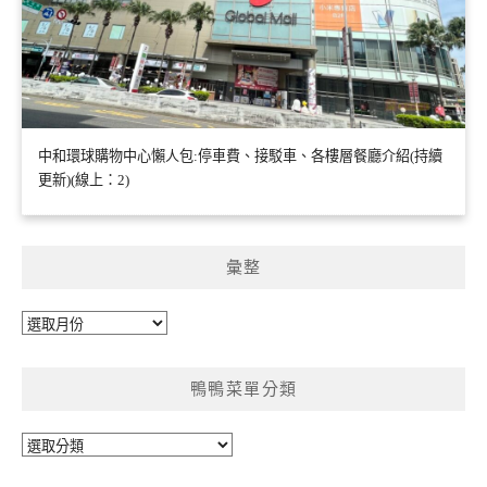
中和環球購物中心懶人包:停車費、接駁車、各樓層餐廳介紹(持續
更新)(線上：2)
彙整
彙
整
鴨鴨菜單分類
鴨
鴨