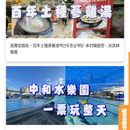
首爾忠路區。百年土種蔘雞湯백년토종삼계탕~本村韓屋旁、米其林
推薦