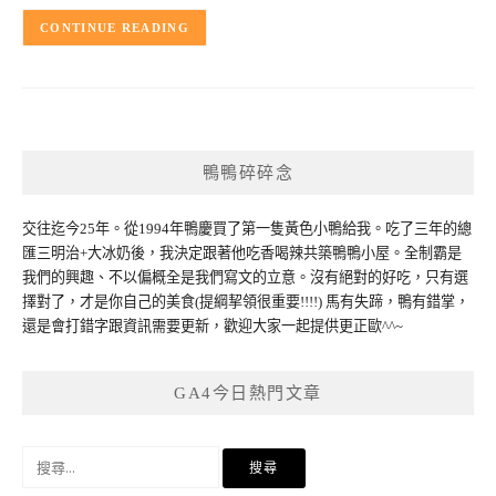
CONTINUE READING
鴨鴨碎碎念
交往迄今25年。從1994年鴨慶買了第一隻黃色小鴨給我。吃了三年的總
匯三明治+大冰奶後，我決定跟著他吃香喝辣共築鴨鴨小屋。全制霸是
我們的興趣、不以偏概全是我們寫文的立意。沒有絕對的好吃，只有選
擇對了，才是你自己的美食(提綱挈領很重要!!!!) 馬有失蹄，鴨有錯掌，
還是會打錯字跟資訊需要更新，歡迎大家一起提供更正歐^^~
GA4今日熱門文章
搜
尋