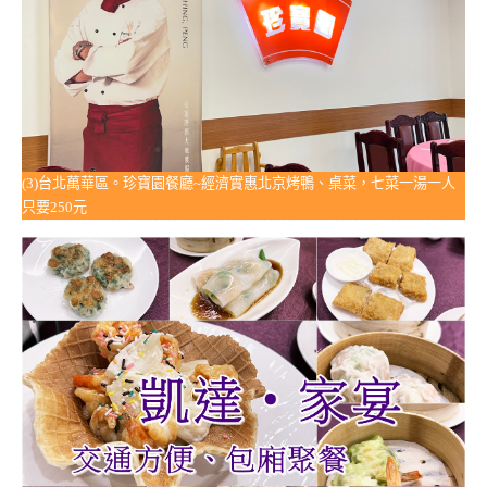
(3)台北萬華區。珍寶園餐廳~經濟實惠北京烤鴨、桌菜，七菜一湯一人
只要250元