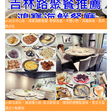
(4)台北中山區。鴻寶海鮮餐廳~聚餐首選，平價小酌、高檔美味，蒸肉
餅必吃
(4)新北新莊。廣泰樓小館~氣派新裝潢，環境舒適餐點美味，粵式大菜
港式小點都有