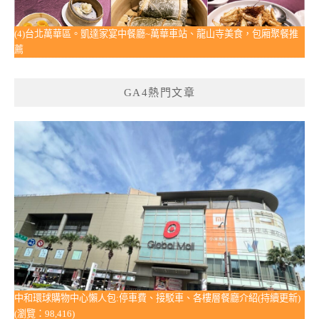
(4)台北萬華區。凱達家宴中餐廳~萬華車站、龍山寺美食，包廂聚餐推
薦
GA4熱門文章
中和環球購物中心懶人包:停車費、接駁車、各樓層餐廳介紹(持續更新)
(瀏覽：98,416)