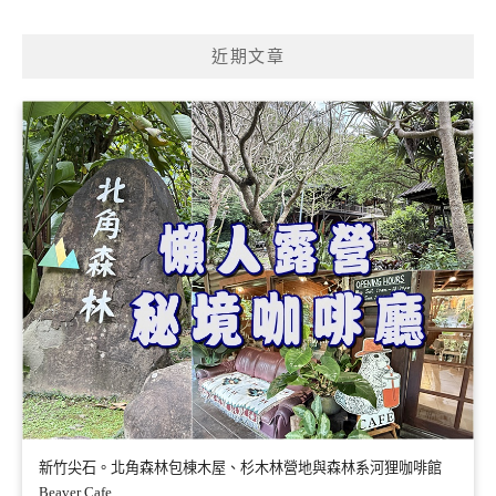
關
鍵
近期文章
字:
新竹尖石。北角森林包棟木屋、杉木林營地與森林系河狸咖啡館
Beaver Cafe