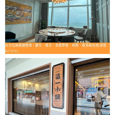
台北包廂餐廳整理，慶生、尾牙、長輩聚餐、商務、春酒看這裡(瀏覽：
627,011)