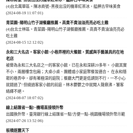
(4)台北萬華區。陳冰商號~黑夜出沒的機車紅茶冰，艋舺古早味美食
(2024-08-19 11:07:01)
青菜園~陽明山竹子湖餐廳推薦。高貴不貴油油亮亮必吃土雞
(4)台北士林區。青菜園~陽明山竹子湖餐廳推薦。高貴不貴油油亮亮必
吃土雞
(2024-08-15 12:12:02)
永和三大名店。客家小館~小巷弄裡的大餐館，質感與手藝兼具的在地
老店
被譽為永和三大名店之一的客家小館，已在永和深耕20多年。 小館其實
不小，兩層樓含包廂；大桌小桌、團體或小家庭聚餐皆適合。 在永和隱
密的巷弄中，卻有著極深的庭院；餐廳大門更是低調到不行，一不小心
就錯過了! 但繞過客家小館的前庭，林木鬱鬱之中就聞人聲鼎沸，饕客
絡繹不絕。
(2024-08-07 18:07:02)
線上結匯省一點!~機場直接領外幣
出國換外幣，臺灣銀行線上結匯省一點!方便一點~桃園機場領外幣示範
(2024-07-26 13:52:06)
板橋逐露天下