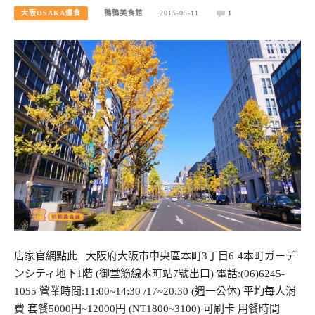
大阪OSAKA爆食
鴨鴨美食館
2015-05-11
1
店家官網點此 大阪府大阪市中央區本町3丁目6-4本町ガーデ
ンシティ地下1階 (御堂筋線本町站7號出口) 電話:(06)6245-
1055 營業時間:11:00~14:30 /17~20:30 (週一公休) 平均每人消
費 套餐5000円~12000円 (NT1800~3100) 可刷卡 用餐時間