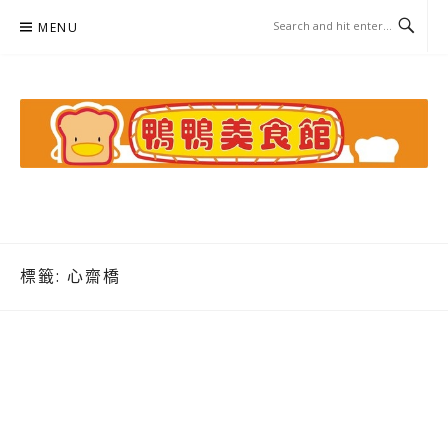
Skip
MENU
to
content
鴨鴨美食館
美食/旅遊/米其林親子資料收集
標籤:
心齋橋