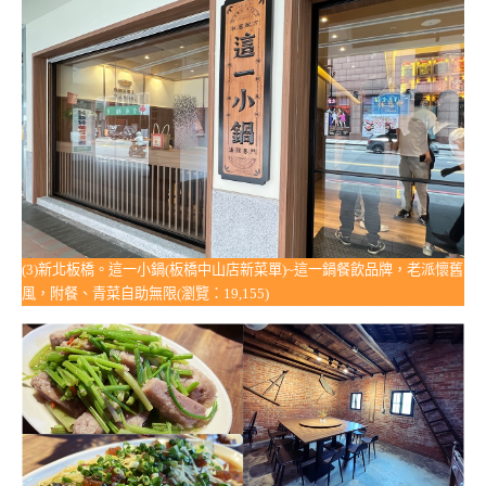
(3)新北板橋。這一小鍋(板橋中山店新菜單)~這一鍋餐飲品牌，老派懷舊
風，附餐、青菜自助無限(瀏覽：19,155)