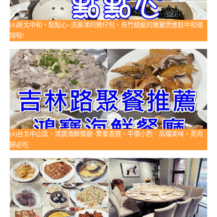
(4)新北中和。點點心~流鼻涕的豬仔包、有竹蜻蜓的豬豬煲進駐中和環
球啦!
(4)台北中山區。鴻寶海鮮餐廳~聚餐首選，平價小酌、高檔美味，蒸肉
餅必吃