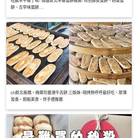
吃膩早午餐了嗎? 精選新北早餐蛋餅推薦! 特色酥皮蛋餅、粉漿蛋
餅、古早味蛋餅….
(4)新北板橋。梅華珍鹿港牛舌餅.三姊妹~現烤熱呼呼最好吃，厚薄
皆香，銅板美食、伴手禮推薦