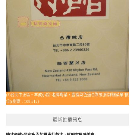
(3)台北中正區。羊成小館~老牌粵菜，豐富菜色適合聚餐(附詳細菜單/價
位)(瀏覽：109,512)
最新推播訊息
陳冰商號~黑夜出沒的機車紅茶冰，艋舺古早味美食