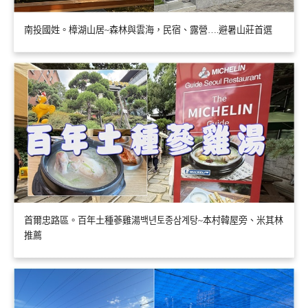
南投國姓。樟湖山居~森林與雲海，民宿、露營….避暑山莊首選
首爾忠路區。百年土種蔘雞湯백년토종삼계탕~本村韓屋旁、米其林
推薦