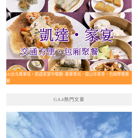
(4)台北萬華區。凱達家宴中餐廳~萬華車站、龍山寺美食，包廂聚餐推
薦
GA4熱門文章