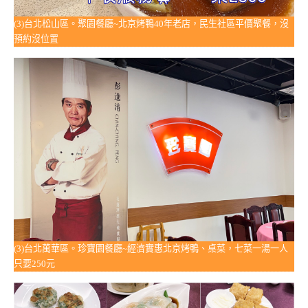
(3)台北松山區。聚園餐廳~北京烤鴨40年老店，民生社區平價聚餐，沒
預約沒位置
(3)台北萬華區。珍寶園餐廳~經濟實惠北京烤鴨、桌菜，七菜一湯一人
只要250元