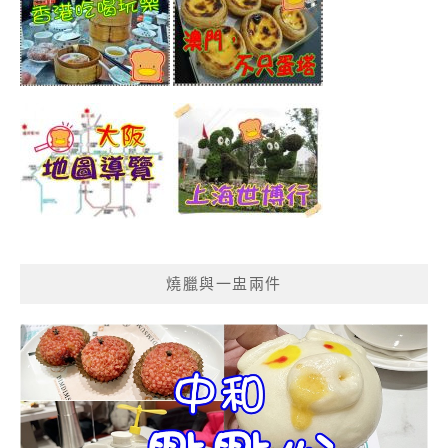
燒臘與一盅兩件