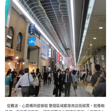
從難波、心齋橋到道頓堀 整個區域都是商店街縱貫，就像蜘