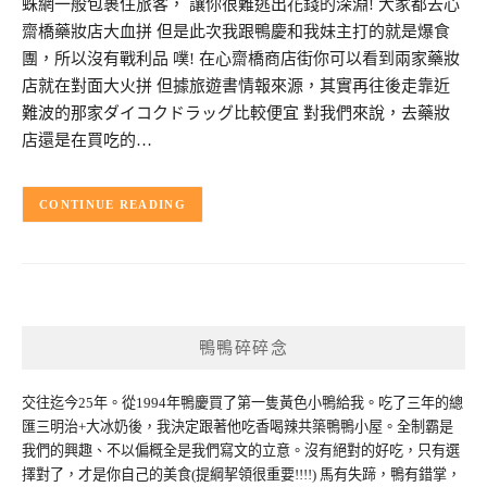
蛛網一般包裹住旅客， 讓你很難逃出花錢的深淵! 大家都去心
齋橋藥妝店大血拼 但是此次我跟鴨慶和我妹主打的就是爆食
團，所以沒有戰利品 噗! 在心齋橋商店街你可以看到兩家藥妝
店就在對面大火拼 但據旅遊書情報來源，其實再往後走靠近
難波的那家ダイコクドラッグ比較便宜 對我們來說，去藥妝
店還是在買吃的…
CONTINUE READING
鴨鴨碎碎念
交往迄今25年。從1994年鴨慶買了第一隻黃色小鴨給我。吃了三年的總
匯三明治+大冰奶後，我決定跟著他吃香喝辣共築鴨鴨小屋。全制霸是
我們的興趣、不以偏概全是我們寫文的立意。沒有絕對的好吃，只有選
擇對了，才是你自己的美食(提綱挈領很重要!!!!) 馬有失蹄，鴨有錯掌，