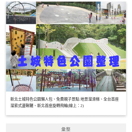
新北土城特色公園懶人包、免費親子景點:地景溜滑梯、全台首座
溜索式盪鞦韆、新北首座旋轉飛輪(線上：2)
彙整