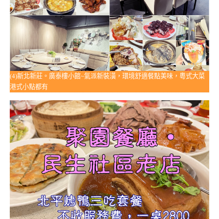
(4)新北新莊。廣泰樓小館~氣派新裝潢，環境舒適餐點美味，粵式大菜
港式小點都有