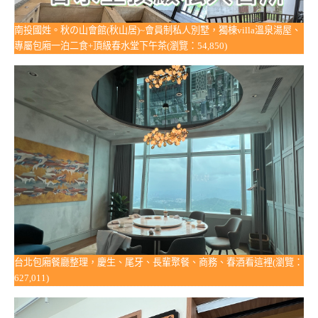
南投國姓。秋の山會館(秋山居)~會員制私人別墅，獨棟villa溫泉湯屋、
專屬包廂一泊二食+頂級春水堂下午茶(瀏覽：54,850)
台北包廂餐廳整理，慶生、尾牙、長輩聚餐、商務、春酒看這裡(瀏覽：
627,011)