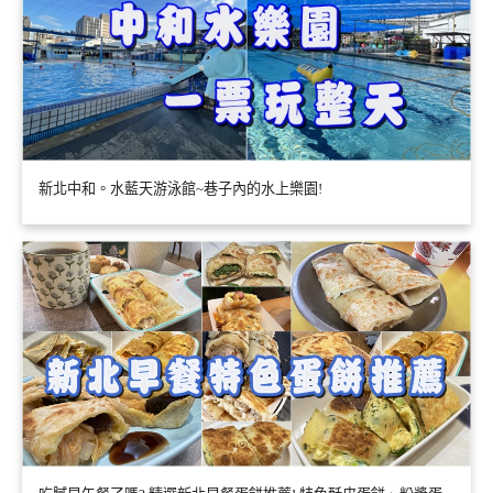
新北中和。水藍天游泳館~巷子內的水上樂園!