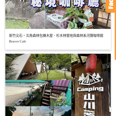
新竹尖石。北角森林包棟木屋、杉木林營地與森林系河狸咖啡館
Beaver Cafe