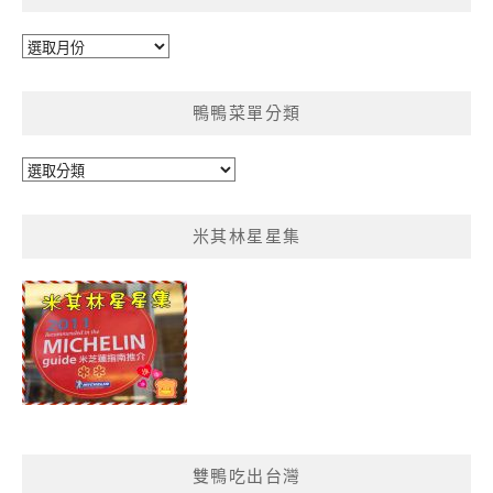
彙
整
鴨鴨菜單分類
鴨
鴨
菜
米其林星星集
單
分
類
雙鴨吃出台灣