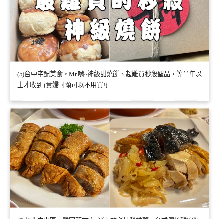
(5)台中宅配美食。Mr.啃~神級甜燒餅、超難買秒殺聖品，等半年以
上才收到 (貴婦可頌可以不用買!)