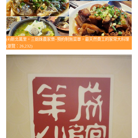
(4)新北萬里。三姐妹農家樂~預約制無菜單，最天然費工的家常大料理
(瀏覽：26,232)