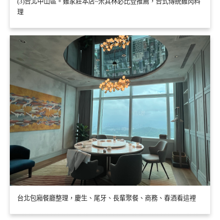
(3)台北中山區。雞家莊本店~米其林必比登推薦，台式傳統雞肉料
理
台北包廂餐廳整理，慶生、尾牙、長輩聚餐、商務、春酒看這裡