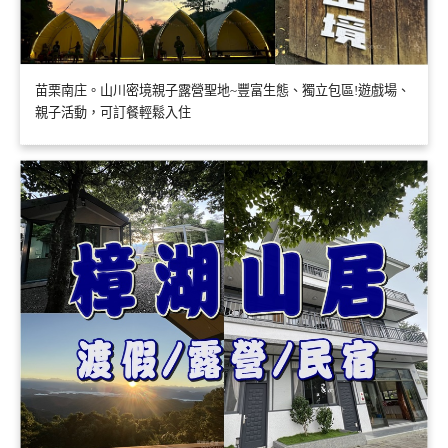
苗栗南庄。山川密境親子露營聖地~豐富生態、獨立包區!遊戲場、
親子活動，可訂餐輕鬆入住