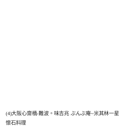
(4)大阪心齋橋-難波。味吉兆 ぶんぶ庵~米其林一星
懷石料理