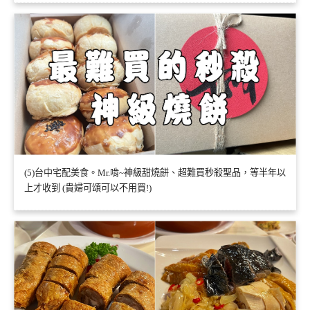
(5)台中宅配美食。Mr.啃~神級甜燒餅、超難買秒殺聖品，等半年以
上才收到 (貴婦可頌可以不用買!)