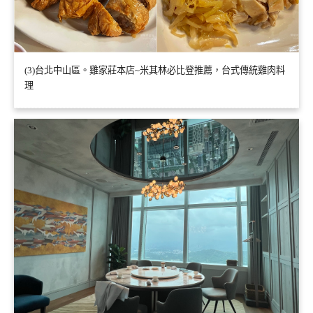
(3)台北中山區。雞家莊本店~米其林必比登推薦，台式傳統雞肉料
理