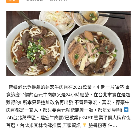
曾獲必比登推薦的建宏牛肉麵在2021歇業，引起一片嘩然 畢
竟這麼平價的百元牛肉麵又是24小時經營，在台北市實在是超
難得的! 所幸只是遷址改名再出發 不管是采宏、富宏、荐豪牛
肉麵都是一家人，都只要百元就能飽餐一頓，都是划算啊!
(4)台北萬華區。建宏牛肉麵(已歇業)~24HR營業平價大碗宵夜
首選，台北米其林食肆推薦 店家資訊
臉書粉專 住…