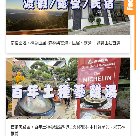
南投國姓。樟湖山居~森林與雲海，民宿、露營….避暑山莊首選
首爾忠路區。百年土種蔘雞湯백년토종삼계탕~本村韓屋旁、米其林
推薦