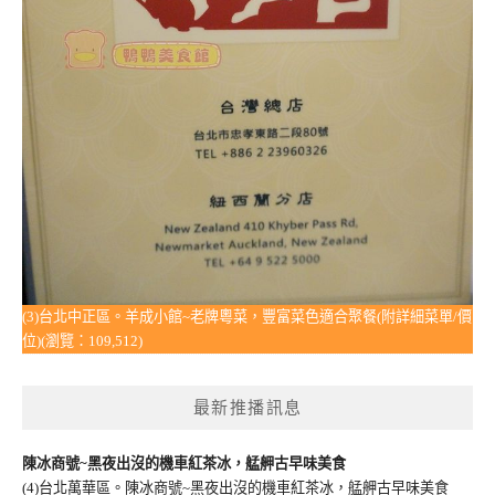
(3)台北中正區。羊成小館~老牌粵菜，豐富菜色適合聚餐(附詳細菜單/價
位)(瀏覽：109,512)
最新推播訊息
陳冰商號~黑夜出沒的機車紅茶冰，艋舺古早味美食
(4)台北萬華區。陳冰商號~黑夜出沒的機車紅茶冰，艋舺古早味美食