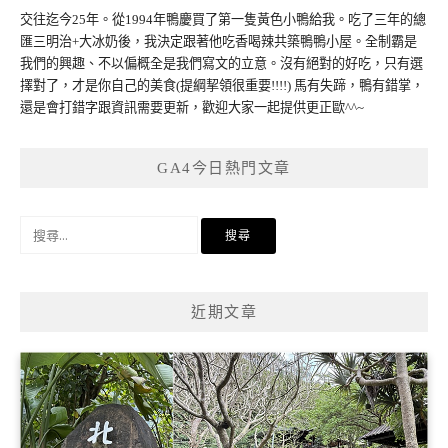
交往迄今25年。從1994年鴨慶買了第一隻黃色小鴨給我。吃了三年的總
匯三明治+大冰奶後，我決定跟著他吃香喝辣共築鴨鴨小屋。全制霸是
我們的興趣、不以偏概全是我們寫文的立意。沒有絕對的好吃，只有選
擇對了，才是你自己的美食(提綱挈領很重要!!!!) 馬有失蹄，鴨有錯掌，
還是會打錯字跟資訊需要更新，歡迎大家一起提供更正歐^^~
GA4今日熱門文章
搜
尋
關
鍵
近期文章
字: