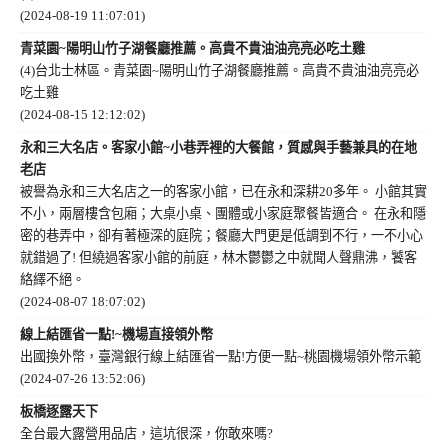
(2024-08-19 11:07:01)
青菜園~陽明山竹子湖餐廳推薦。高貴不貴油油亮亮必吃土雞
(4)台北士林區。青菜園~陽明山竹子湖餐廳推薦。高貴不貴油油亮亮必
吃土雞
(2024-08-15 12:12:02)
永和三大名店。客家小館~小巷弄裡的大餐館，質感與手藝兼具的在地
老店
被譽為永和三大名店之一的客家小館，已在永和深耕20多年。 小館其實
不小，兩層樓含包廂；大桌小桌、團體或小家庭聚餐皆適合。 在永和隱
密的巷弄中，卻有著極深的庭院；餐廳大門更是低調到不行，一不小心
就錯過了! 但繞過客家小館的前庭，林木鬱鬱之中就聞人聲鼎沸，饕客
絡繹不絕。
(2024-08-07 18:07:02)
線上結匯省一點!~機場直接領外幣
出國換外幣，臺灣銀行線上結匯省一點!方便一點~桃園機場領外幣示範
(2024-07-26 13:52:06)
板橋逐露天下
全台最大露營用品店，這坑很深，你敢來嗎?