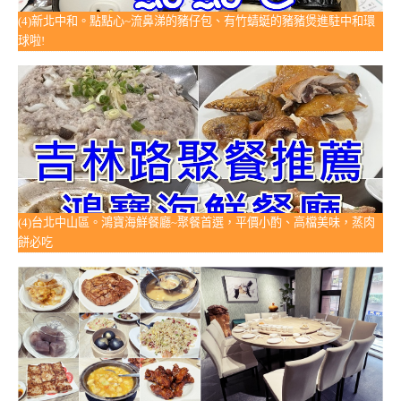
(4)新北中和。點點心~流鼻涕的豬仔包、有竹蜻蜓的豬豬煲進駐中和環
球啦!
(4)台北中山區。鴻寶海鮮餐廳~聚餐首選，平價小酌、高檔美味，蒸肉
餅必吃