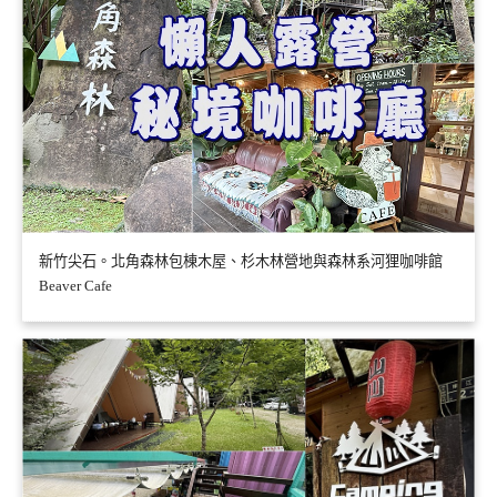
新竹尖石。北角森林包棟木屋、杉木林營地與森林系河狸咖啡館
Beaver Cafe