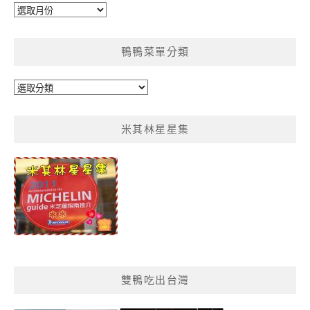
彙
整
鴨鴨菜單分類
鴨
鴨
菜
米其林星星集
單
分
類
雙鴨吃出台灣