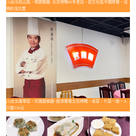
(3)台北松山區。聚園餐廳~北京烤鴨40年老店，民生社區平價聚餐，沒
預約沒位置
(3)台北萬華區。珍寶園餐廳~經濟實惠北京烤鴨、桌菜，七菜一湯一人
只要250元