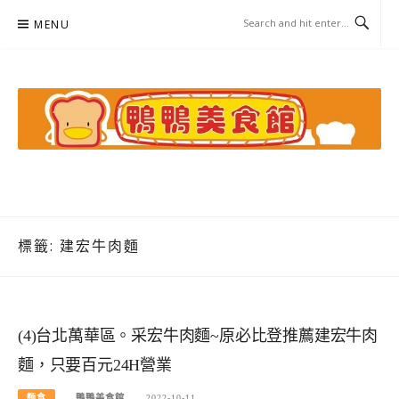
Skip
MENU
to
content
鴨鴨美食館
美食/旅遊/米其林親子資料收集
標籤:
建宏牛肉麵
(4)台北萬華區。采宏牛肉麵~原必比登推薦建宏牛肉
麵，只要百元24H營業
麵食
鴨鴨美食館
2022-10-11