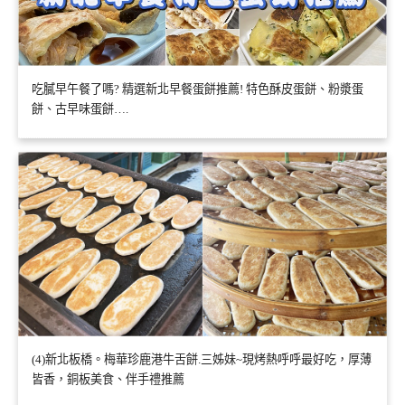
吃膩早午餐了嗎? 精選新北早餐蛋餅推薦! 特色酥皮蛋餅、粉漿蛋
餅、古早味蛋餅….
(4)新北板橋。梅華珍鹿港牛舌餅.三姊妹~現烤熱呼呼最好吃，厚薄
皆香，銅板美食、伴手禮推薦