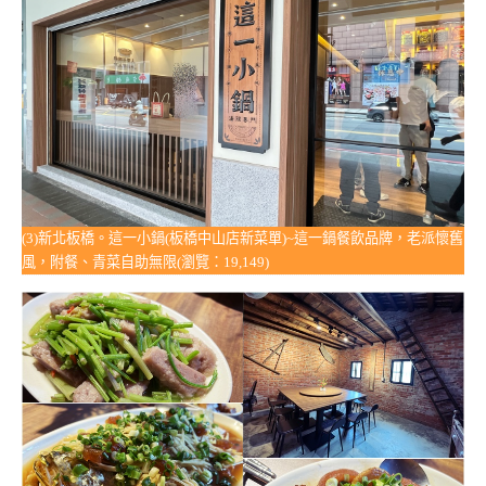
(3)新北板橋。這一小鍋(板橋中山店新菜單)~這一鍋餐飲品牌，老派懷舊
風，附餐、青菜自助無限(瀏覽：19,149)