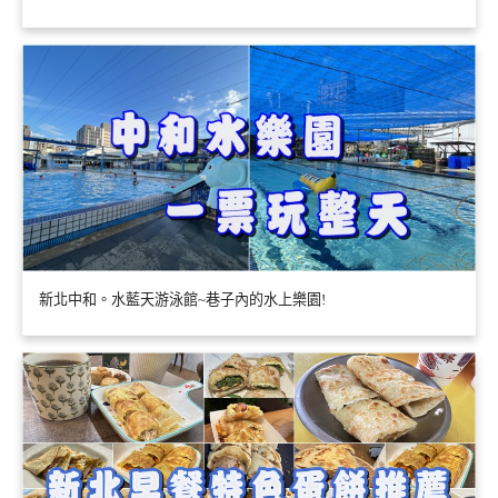
新北中和。水藍天游泳館~巷子內的水上樂園!