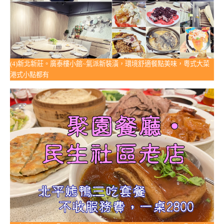
(4)新北新莊。廣泰樓小館~氣派新裝潢，環境舒適餐點美味，粵式大菜
港式小點都有