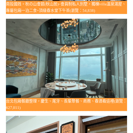
南投國姓。秋の山會館(秋山居)~會員制私人別墅，獨棟villa溫泉湯屋、
專屬包廂一泊二食+頂級春水堂下午茶(瀏覽：54,838)
台北包廂餐廳整理，慶生、尾牙、長輩聚餐、商務、春酒看這裡(瀏覽：
627,011)