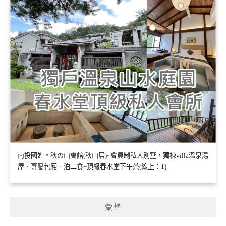
南投國姓。秋の山會館(秋山居)~會員制私人別墅，獨棟villa溫泉湯
屋、專屬包廂一泊二食+頂級春水堂下午茶(線上：1)
彙整