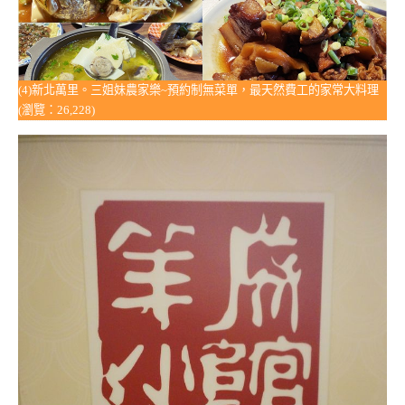
(4)新北萬里。三姐妹農家樂~預約制無菜單，最天然費工的家常大料理
(瀏覽：26,228)