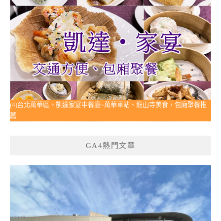
(4)台北萬華區。凱達家宴中餐廳~萬華車站、龍山寺美食，包廂聚餐推
薦
GA4熱門文章