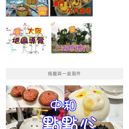
燒臘與一盅兩件