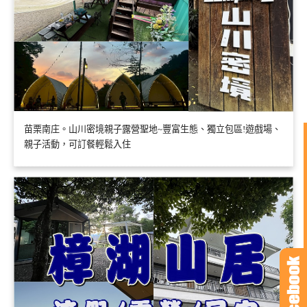
苗栗南庄。山川密境親子露營聖地~豐富生態、獨立包區!遊戲場、
親子活動，可訂餐輕鬆入住