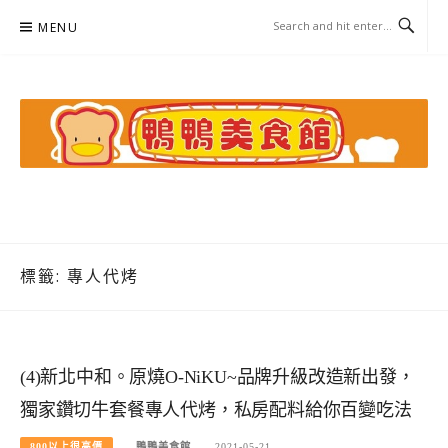
Skip
MENU
to
content
鴨鴨美食館
美食/旅遊/米其林親子資料收集
標籤:
專人代烤
(4)新北中和。原燒O-NiKU~品牌升級改造新出發，
獨家鑽切牛套餐專人代烤，私房配料給你百變吃法
800以上很高價
鴨鴨美食館
2021-05-21