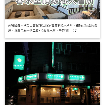
南投國姓。秋の山會館(秋山居)~會員制私人別墅，獨棟villa溫泉湯
屋、專屬包廂一泊二食+頂級春水堂下午茶(線上：2)