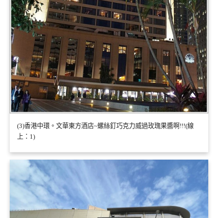
(3)香港中環。文華東方酒店~螺絲釘巧克力威過玫瑰果醬啊!!!(線
上：1)