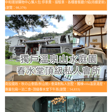
中和環球購物中心懶人包:停車費、接駁車、各樓層餐廳介紹(持續更新)
(瀏覽：98,379)
南投國姓。秋の山會館(秋山居)~會員制私人別墅，獨棟villa溫泉湯屋、
專屬包廂一泊二食+頂級春水堂下午茶(瀏覽：54,833)