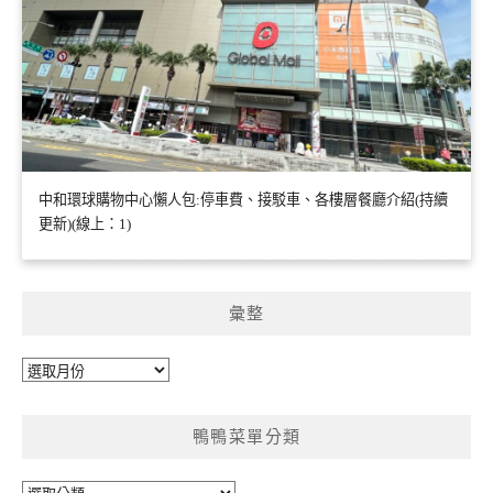
中和環球購物中心懶人包:停車費、接駁車、各樓層餐廳介紹(持續
更新)(線上：1)
彙整
彙
整
鴨鴨菜單分類
鴨