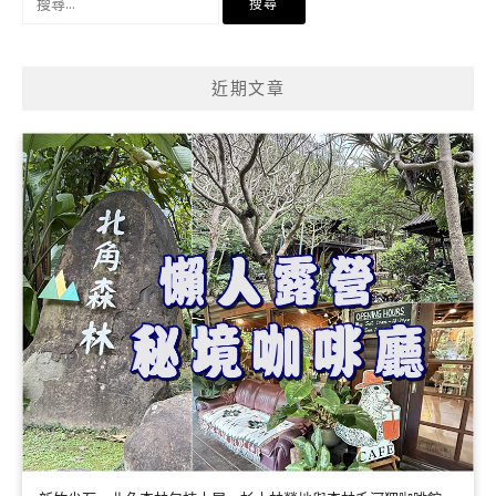
尋
關
鍵
近期文章
字: