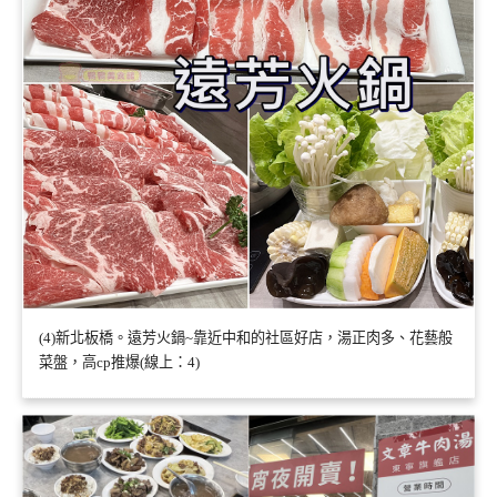
(4)新北板橋。遠芳火鍋~靠近中和的社區好店，湯正肉多、花藝般
菜盤，高cp推爆(線上：4)