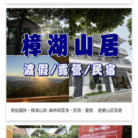
南投國姓。樟湖山居~森林與雲海，民宿、露營….避暑山莊首選