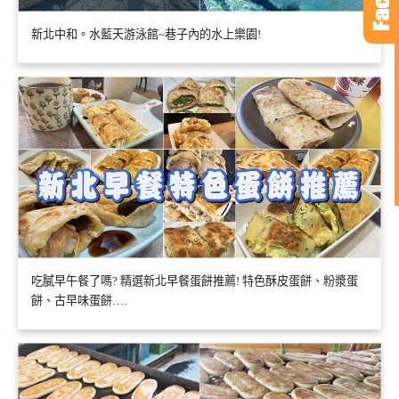
新北中和。水藍天游泳館~巷子內的水上樂園!
吃膩早午餐了嗎? 精選新北早餐蛋餅推薦! 特色酥皮蛋餅、粉漿蛋
餅、古早味蛋餅….