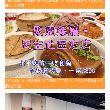
(4)新北新莊。廣泰樓小館~氣派新裝潢，環境舒適餐點美味，粵式大菜
港式小點都有
(3)台北松山區。聚園餐廳~北京烤鴨40年老店，民生社區平價聚餐，沒
預約沒位置