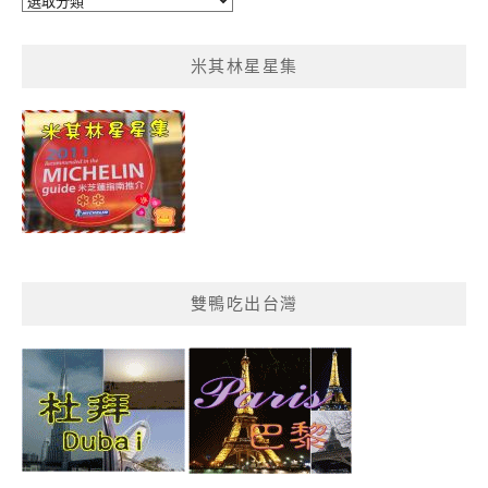
鴨
菜
米其林星星集
單
分
類
雙鴨吃出台灣