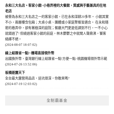
永和三大名店。客家小館~小巷弄裡的大餐館，質感與手藝兼具的在地
老店
被譽為永和三大名店之一的客家小館，已在永和深耕20多年。 小館其實
不小，兩層樓含包廂；大桌小桌、團體或小家庭聚餐皆適合。 在永和隱
密的巷弄中，卻有著極深的庭院；餐廳大門更是低調到不行，一不小心
就錯過了! 但繞過客家小館的前庭，林木鬱鬱之中就聞人聲鼎沸，饕客
絡繹不絕。
(2024-08-07 18:07:02)
線上結匯省一點!~機場直接領外幣
出國換外幣，臺灣銀行線上結匯省一點!方便一點~桃園機場領外幣示範
(2024-07-26 13:52:06)
板橋逐露天下
全台最大露營用品店，這坑很深，你敢來嗎?
(2024-07-19 12:03:02)
全制霸基金