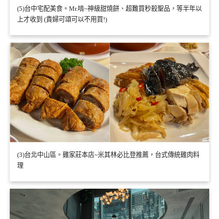
(5)台中宅配美食。Mr.啃~神級甜燒餅、超難買秒殺聖品，等半年以
上才收到 (貴婦可頌可以不用買!)
(3)台北中山區。雞家莊本店~米其林必比登推薦，台式傳統雞肉料
理