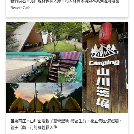
新竹尖石。北角森林包棟木屋、杉木林營地與森林系河狸咖啡館
Beaver Cafe
苗栗南庄。山川密境親子露營聖地~豐富生態、獨立包區!遊戲場、
親子活動，可訂餐輕鬆入住