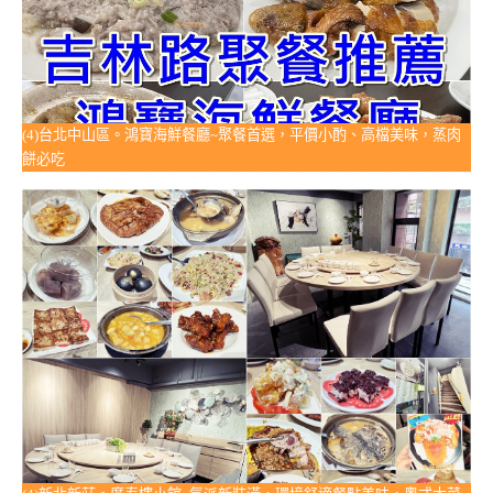
(4)台北中山區。鴻寶海鮮餐廳~聚餐首選，平價小酌、高檔美味，蒸肉
餅必吃