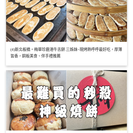
(4)新北板橋。梅華珍鹿港牛舌餅.三姊妹~現烤熱呼呼最好吃，厚薄
皆香，銅板美食、伴手禮推薦