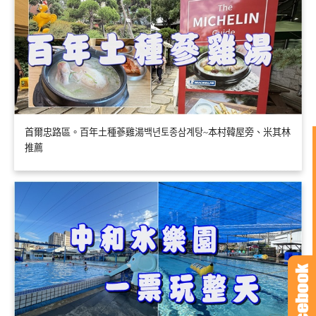
首爾忠路區。百年土種蔘雞湯백년토종삼계탕~本村韓屋旁、米其林
推薦