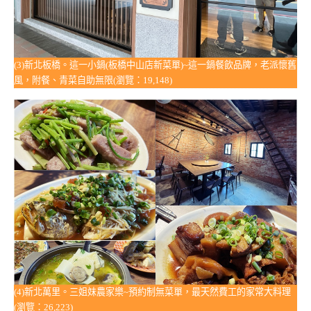
(3)新北板橋。這一小鍋(板橋中山店新菜單)~這一鍋餐飲品牌，老派懷舊
風，附餐、青菜自助無限(瀏覽：19,148)
(4)新北萬里。三姐妹農家樂~預約制無菜單，最天然費工的家常大料理
(瀏覽：26,223)