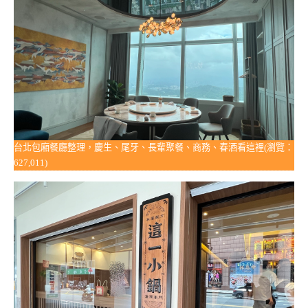
台北包廂餐廳整理，慶生、尾牙、長輩聚餐、商務、春酒看這裡(瀏覽：
627,011)