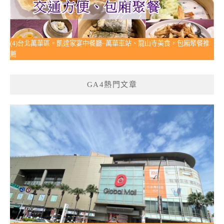
(4)台北萬華區。凱達家宴中餐廳~萬華車站、龍山寺美食，包廂聚餐推
薦
GA4熱門文章