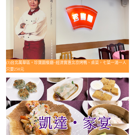
(3)台北萬華區。珍寶園餐廳~經濟實惠北京烤鴨、桌菜，七菜一湯一人
只要250元