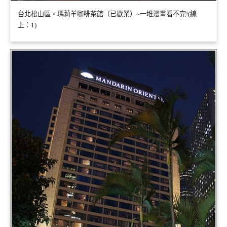
台北松山區。瑪莉羊咖啡茶館（已歇業）~一堆漫畫看不完!(線
上：1)