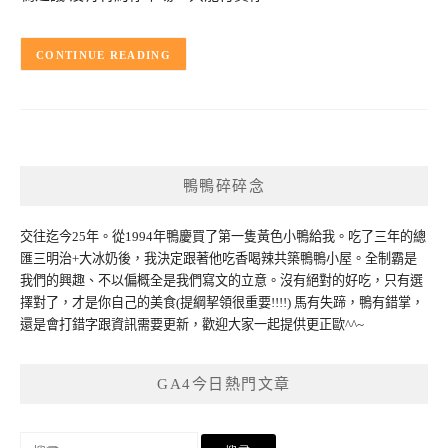
CONTINUE READING
鴨鴨碎碎念
交往迄今25年。從1994年鴨慶買了第一隻黃色小鴨給我。吃了三年的總
匯三明治+大冰奶後，我決定跟著他吃香喝辣共築鴨鴨小屋。全制霸是
我們的興趣、不以偏概全是我們寫文的立意。沒有絕對的好吃，只有選
擇對了，才是你自己的美食(提綱挈領很重要!!!!) 馬有失蹄，鴨有錯掌，
還是會打錯字跟資訊需要更新，歡迎大家一起提供更正歐^^~
GA4今日熱門文章
搜