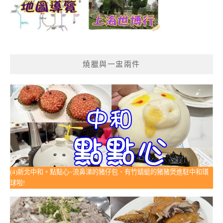
燒臘與一盅兩件
(4)新北中和。點點心~流鼻涕的豬仔包、有竹蜻蜓的豬豬煲進駐中和環
球啦!