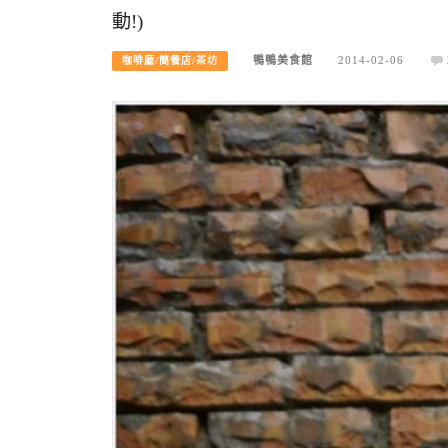
動!)
鴨鴨美食館
2014-02-06
咖啡廳/簡餐店/茶坊