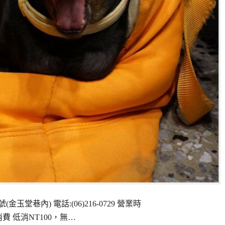
內) 電話:(06)216-0729 營業時
每人消費 低消NT100，無…