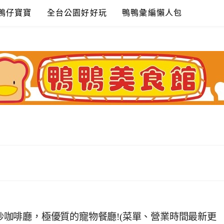
鴨仔寶寶
全台公園好好玩
鴨鴨彙編懶人包
熱炒咖啡廳，極優質的寵物餐廳!(菜單、營業時間最新更