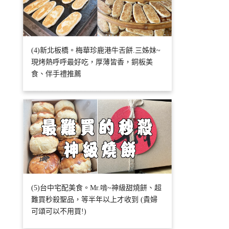
(4)新北板橋。梅華珍鹿港牛舌餅.三姊妹~
現烤熱呼呼最好吃，厚薄皆香，銅板美
食、伴手禮推薦
(5)台中宅配美食。Mr.啃~神級甜燒餅、超
難買秒殺聖品，等半年以上才收到 (貴婦
可頌可以不用買!)