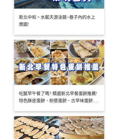
新北中和。水藍天游泳館~巷子內的水上
樂園!
吃膩早午餐了嗎? 精選新北早餐蛋餅推薦!
特色酥皮蛋餅、粉漿蛋餅、古早味蛋餅….