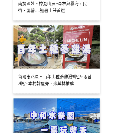
南投國姓。樟湖山居~森林與雲海，民
宿、露營….避暑山莊首選
首爾忠路區。百年土種蔘雞湯백년토종삼
계탕~本村韓屋旁、米其林推薦