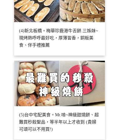
(4)新北板橋。梅華珍鹿港牛舌餅.三姊妹~
現烤熱呼呼最好吃，厚薄皆香，銅板美
食、伴手禮推薦
(5)台中宅配美食。Mr.啃~神級甜燒餅、超
難買秒殺聖品，等半年以上才收到 (貴婦
可頌可以不用買!)