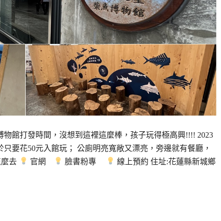
打發時間，沒想到這裡這麼棒，孩子玩得極高興!!!! 2023
等於只要花50元入館玩； 公廁明亮寬敞又漂亮，旁邊就有餐廳，
怎麼去
官網
臉書粉專
線上預約 住址:花蓮縣新城鄉