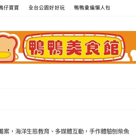
鴨仔寶寶
全台公園好好玩
鴨鴨彙編懶人包
備案，海洋生態教育、多媒體互動，手作體驗刨柴魚