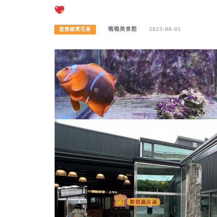
鴨鴨美食館
2023-08-01
悠閒縱貫花東