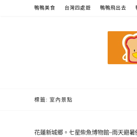
Skip
鴨鴨美食
台灣四處遊
鴨鴨飛出去
to
content
鴨鴨美食館
美食/旅遊/米其林親子資料收集
標籤:
室內景點
花蓮新城鄉。七星柴魚博物館~雨天避暑