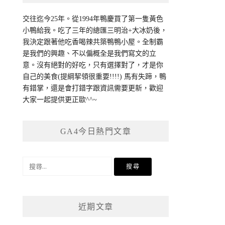
交往迄今25年。從1994年鴨慶買了第一隻黃色
小鴨給我。吃了三年的總匯三明治+大冰奶後，
我決定跟著他吃香喝辣共築鴨鴨小屋。全制霸
是我們的興趣、不以偏概全是我們寫文的立
意。沒有絕對的好吃，只有選擇對了，才是你
自己的美食(提綱挈領很重要!!!!) 馬有失蹄，鴨
有錯掌，還是會打錯字跟資訊需要更新，歡迎
大家一起提供更正歐^^~
GA4今日熱門文章
搜
尋
關
鍵
近期文章
字: