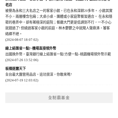
老店
被譽為永和三大名店之一的客家小館，已在永和深耕20多年。 小館其實
不小，兩層樓含包廂；大桌小桌、團體或小家庭聚餐皆適合。 在永和隱
密的巷弄中，卻有著極深的庭院；餐廳大門更是低調到不行，一不小心
就錯過了! 但繞過客家小館的前庭，林木鬱鬱之中就聞人聲鼎沸，饕客
絡繹不絕。
(2024-08-07 18:07:02)
線上結匯省一點!~機場直接領外幣
出國換外幣，臺灣銀行線上結匯省一點!方便一點~桃園機場領外幣示範
(2024-07-26 13:52:06)
板橋逐露天下
全台最大露營用品店，這坑很深，你敢來嗎?
(2024-07-19 12:03:02)
全制霸基金