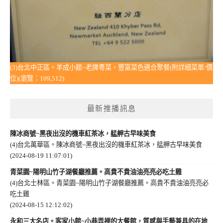
(3)台北中正區。羊成小館~老牌粵菜，豐富菜色適合聚餐(附詳細菜單/價
位)(瀏覽：109,512)
最新推播訊息
陳冰商號~黑夜出沒的機車紅茶冰，艋舺古早味美食
(4)台北萬華區。陳冰商號~黑夜出沒的機車紅茶冰，艋舺古早味美食
(2024-08-19 11:07:01)
青菜園~陽明山竹子湖餐廳推薦。高貴不貴油油亮亮必吃土雞
(4)台北士林區。青菜園~陽明山竹子湖餐廳推薦。高貴不貴油油亮亮必
吃土雞
(2024-08-15 12:12:02)
永和三大名店。客家小館~小巷弄裡的大餐館，質感與手藝兼具的在地