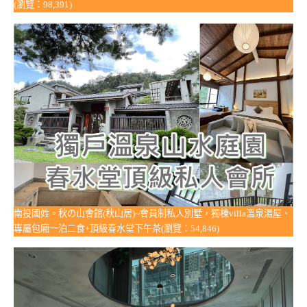
(瀏覽：98,391)
南投國姓。秋の山會館(秋山居)~會員制私人別墅，獨棟villa溫泉湯屋、
專屬包廂一泊二食+頂級春水堂下午茶(瀏覽：54,846)