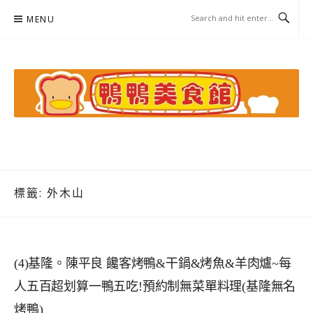
Skip
MENU
to
content
鴨鴨美食館
美食/旅遊/米其林親子資料收集
標籤:
外木山
(4)基隆。陳平良 饞客烤鴨&干鍋&烤魚&羊肉爐~每
人五百超划算一鴨五吃!預約制無菜單料理(基隆無名
烤鴨)