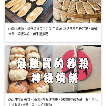
(4)新北板橋。梅華珍鹿港牛舌餅.三姊妹~現烤熱呼呼最好吃，厚薄
皆香，銅板美食、伴手禮推薦
(5)台中宅配美食。Mr.啃~神級甜燒餅、超難買秒殺聖品，等半年以
上才收到 (貴婦可頌可以不用買!)