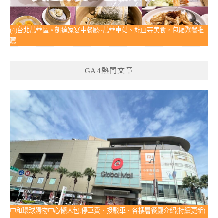
(4)台北萬華區。凱達家宴中餐廳~萬華車站、龍山寺美食，包廂聚餐推
薦
GA4熱門文章
中和環球購物中心懶人包:停車費、接駁車、各樓層餐廳介紹(持續更新)