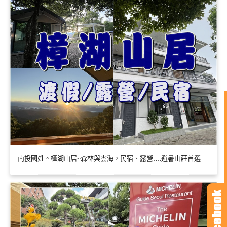
南投國姓。樟湖山居~森林與雲海，民宿、露營….避暑山莊首選