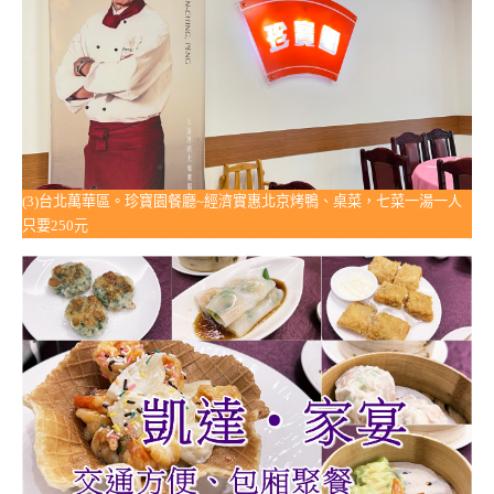
(3)台北萬華區。珍寶園餐廳~經濟實惠北京烤鴨、桌菜，七菜一湯一人
只要250元