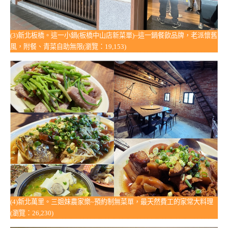
(3)新北板橋。這一小鍋(板橋中山店新菜單)~這一鍋餐飲品牌，老派懷舊
風，附餐、青菜自助無限(瀏覽：19,153)
(4)新北萬里。三姐妹農家樂~預約制無菜單，最天然費工的家常大料理
(瀏覽：26,230)