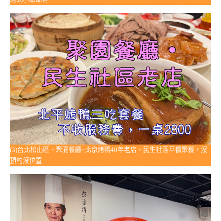
(3)台北松山區。聚園餐廳~北京烤鴨40年老店，民生社區平價聚餐，沒
預約沒位置