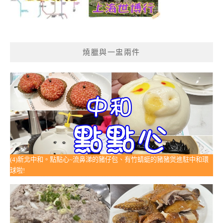
燒臘與一盅兩件
(4)新北中和。點點心~流鼻涕的豬仔包、有竹蜻蜓的豬豬煲進駐中和環
球啦!