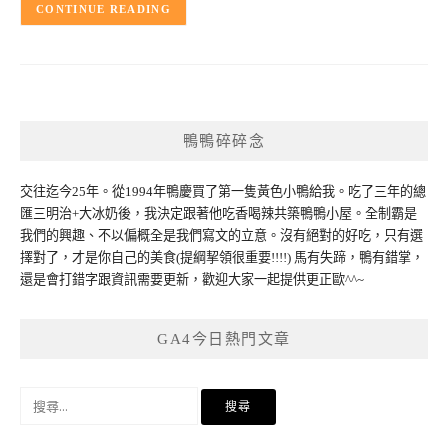
CONTINUE READING
鴨鴨碎碎念
交往迄今25年。從1994年鴨慶買了第一隻黃色小鴨給我。吃了三年的總
匯三明治+大冰奶後，我決定跟著他吃香喝辣共築鴨鴨小屋。全制霸是
我們的興趣、不以偏概全是我們寫文的立意。沒有絕對的好吃，只有選
擇對了，才是你自己的美食(提綱挈領很重要!!!!) 馬有失蹄，鴨有錯掌，
還是會打錯字跟資訊需要更新，歡迎大家一起提供更正歐^^~
GA4今日熱門文章
搜
尋
關