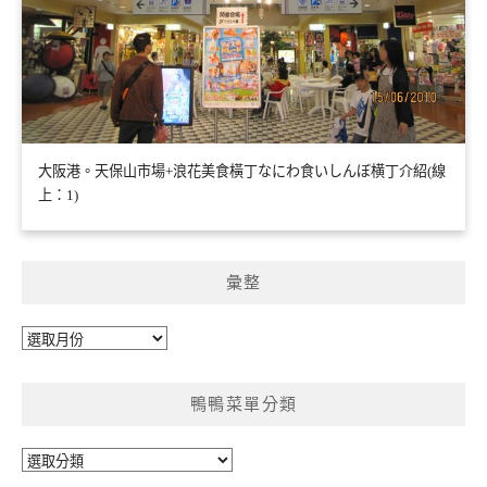
大阪港。天保山市場+浪花美食橫丁なにわ食いしんぼ横丁介紹(線
上：1)
彙整
彙
整
鴨鴨菜單分類
鴨
鴨