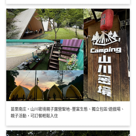
苗栗南庄。山川密境親子露營聖地~豐富生態、獨立包區!遊戲場、
親子活動，可訂餐輕鬆入住