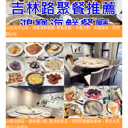
(4)台北中山區。鴻寶海鮮餐廳~聚餐首選，平價小酌、高檔美味，蒸肉
餅必吃
(4)新北新莊。廣泰樓小館~氣派新裝潢，環境舒適餐點美味，粵式大菜
港式小點都有