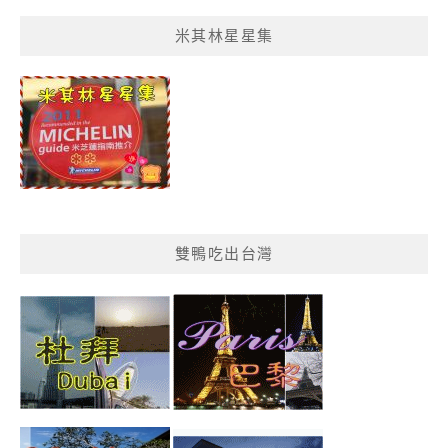
菜
米其林星星集
單
分
類
雙鴨吃出台灣