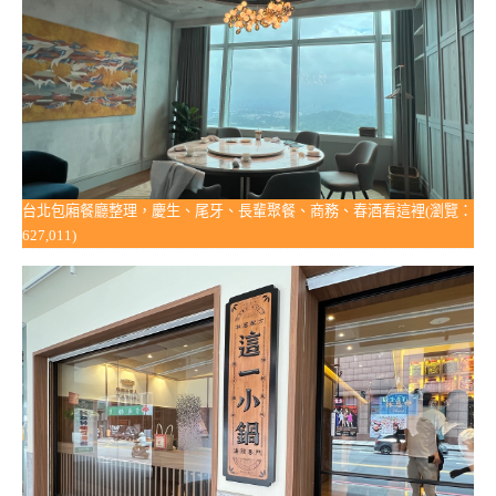
台北包廂餐廳整理，慶生、尾牙、長輩聚餐、商務、春酒看這裡(瀏覽：
627,011)