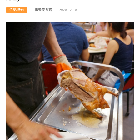
合菜/熱炒
鴨鴨美食館
2020-12-10