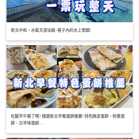
新北中和。水藍天游泳館~巷子內的水上樂園!
吃膩早午餐了嗎? 精選新北早餐蛋餅推薦! 特色酥皮蛋餅、粉漿蛋
餅、古早味蛋餅….