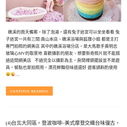
礁溪的雨天備案，除了泡湯，還有兔子迷宮可以坐坐看看 兔
子迷宮一共有三間:員山本店、礁溪浴場與狐狸小姐 都是主打
專門拍照的網美店 其中的礁溪浴場分店，是大馬歌手黃明志
玻璃心MV的取景地 喜歡攝影的朋友、想要新奇照片就不能錯
過這間網美店 不過完全以攝影為主，房間裡頭擺設並不是遊
具，餐點也是拍照用，漂亮鮮豔但味道還好 遊客請斟酌使用
…
CONTINUE READING
(4)台北大同區。登波咖啡~美式摩登交織台味復古，