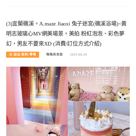
(3)宜蘭礁溪。A.maze Jiaoxi 兔子迷宮(礁溪浴場)~黃
明志玻璃心MV網美場景。美拍 粉紅泡泡、彩色夢
幻，男友不要來XD (消費/訂位方式介紹)
冰/甜品/飲料/零嘴
鴨鴨美食館
2023-06-20