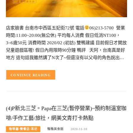
店家臉書 台南市中西區五妃街72號 電話
06)213-5700 營業
時間:11:00~20:00(無公休) 平均每人消費 假日低消NT100，
3~6歲50元 消費時間 2020/02 (初訪) 雙鴨建議 目前假日才開放
兒童遊戲區喔! 假日內用限時90分鐘 鴨評 天阿，台南真是好
地方 這句話我雖然講了N次了~但還沒有以父母的角色說出…
CONTINUE READING
(4)P新北三芝。Papa在三芝(暫停營業)~預約制溫室咖
啡/手作工藝/旅社，網美文青打卡熱點
咖啡廳/簡餐店/茶坊
鴨鴨美食館
2020-11-10