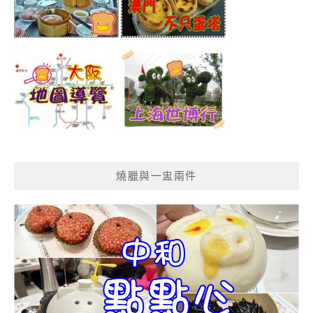
燒臘與一盅兩件