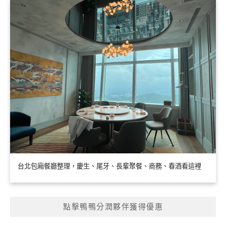
台北包廂餐廳整理，慶生、尾牙、長輩聚餐、商務、春酒看這裡
點擊鴨鴨分潤夥伴獲得優惠