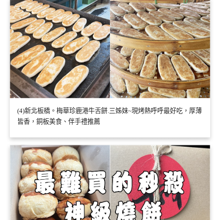
(4)新北板橋。梅華珍鹿港牛舌餅.三姊妹~現烤熱呼呼最好吃，厚薄
皆香，銅板美食、伴手禮推薦