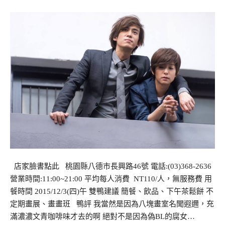
店家臉書點此 桃園縣八德市長興路46號 電話:(03)368-2636
營業時間:11:00~21:00 平均每人消費 NT110/人，無服務費 用
餐時間 2015/12/3(四)午 雙鴨建議 簡餐、飲品、下午茶鬆餅 不
定期畫展、畫畫班 鴨評 我當然是因為八塊畫室名聞遐邇，充
滿濃濃文青咖啡味才去的啊 絕對不是因為偽BL的腐女…