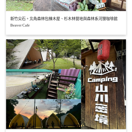
新竹尖石。北角森林包棟木屋、杉木林營地與森林系河狸咖啡館
Beaver Cafe