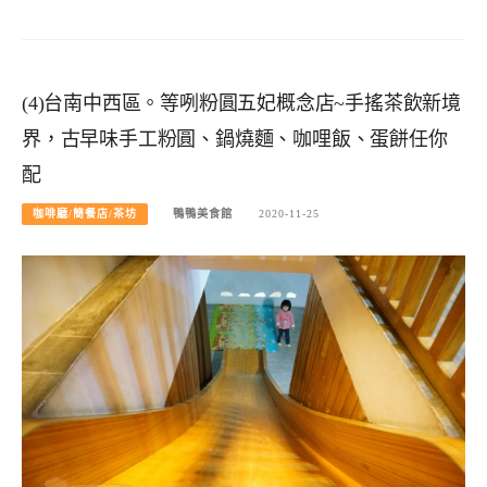
(4)台南中西區。等咧粉圓五妃概念店~手搖茶飲新境
界，古早味手工粉圓、鍋燒麵、咖哩飯、蛋餅任你
配
咖啡廳/簡餐店/茶坊
鴨鴨美食館
2020-11-25