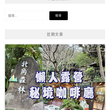
搜
尋
關
鍵
近期文章
字: