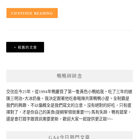
CONTINUE READING
文
較舊的文章
章
導
覽
鴨鴨碎碎念
交往迄今25年。從1994年鴨慶買了第一隻黃色小鴨給我。吃了三年的總
匯三明治+大冰奶後，我決定跟著他吃香喝辣共築鴨鴨小屋。全制霸是
我們的興趣、不以偏概全是我們寫文的立意。沒有絕對的好吃，只有選
擇對了，才是你自己的美食(提綱挈領很重要!!!!) 馬有失蹄，鴨有錯掌，
還是會打錯字跟資訊需要更新，歡迎大家一起提供更正歐^^~
GA4今日熱門文章