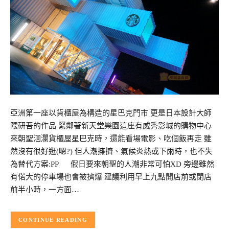
亞洲第一座以貨櫃屋為構造的星巴克門市 更是日本設計大師
隈研吾的作品 緊鄰著新天堂樂園這座有威秀影城的購物中心
來朝聖洄瀾貨櫃屋星巴克時，還能看場電影、吃個飯再走 雖
然沒有很好逛(嗯?) 但人潮擁擠、氣候炎熱或下雨時，也不失
為替代方案:PP 假日要來朝聖的人潮非常可怕XD 旁邊雖然
有偌大的停車場也會被擠爆 建議利用早上九點開店前或閉店
前半小時，一方面…
CONTINUE READING