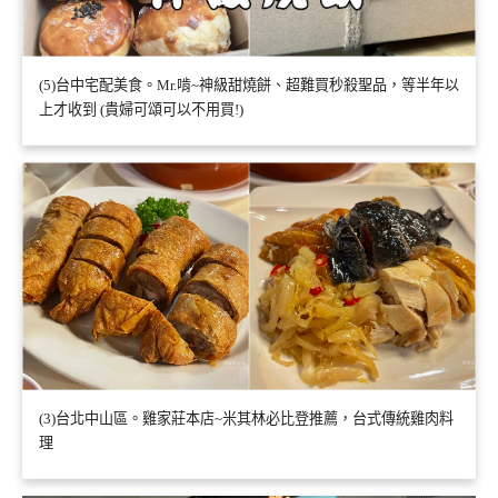
(5)台中宅配美食。Mr.啃~神級甜燒餅、超難買秒殺聖品，等半年以
上才收到 (貴婦可頌可以不用買!)
(3)台北中山區。雞家莊本店~米其林必比登推薦，台式傳統雞肉料
理