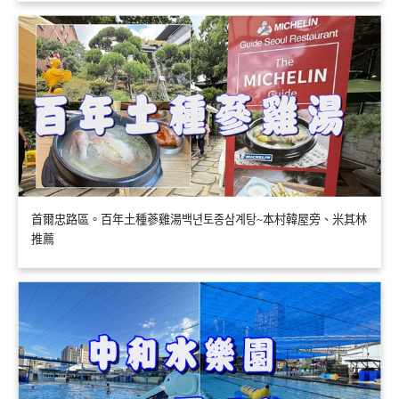
首爾忠路區。百年土種蔘雞湯백년토종삼계탕~本村韓屋旁、米其林
推薦