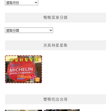
彙
整
鴨鴨菜單分類
鴨
鴨
菜
米其林星星集
單
分
類
雙鴨吃出台灣