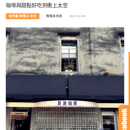
咖啡與甜點好吃到衝上太空
咖啡廳/簡餐店/茶坊
鴨鴨美食館
2022-04-08