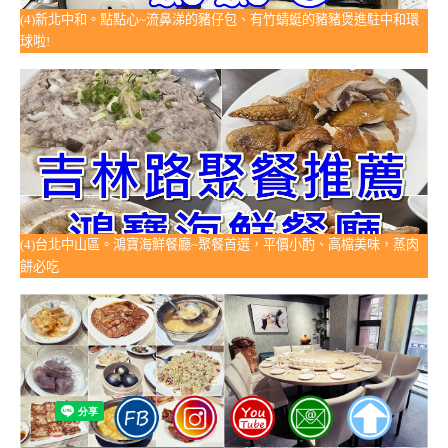
(4)新北中和。點點心~流鼻涕的豬仔包、有竹蜻蜓的豬豬煲進駐中和環
球啦!
(4)台北中山區。鴻寶海鮮餐廳~聚餐首選，平價小酌、高檔美味，蒸肉
餅必吃