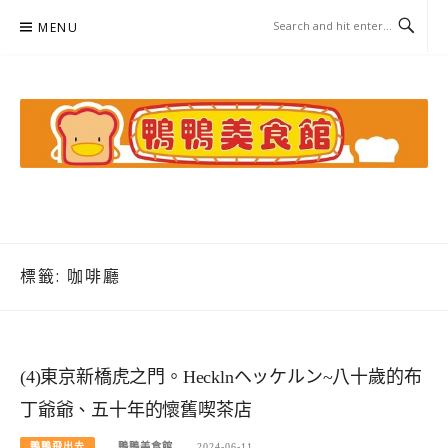
Skip
MENU
to
content
鴨鴨美食館
美食/旅遊/米其林親子資料收集
標籤:
咖啡廳
(4)東京新橋虎之門。Hecklnヘッケルン~八十歲的布
丁爺爺、五十年的懷舊喫茶店
鴨鴨飛出去
鴨鴨美食館
2024-06-11