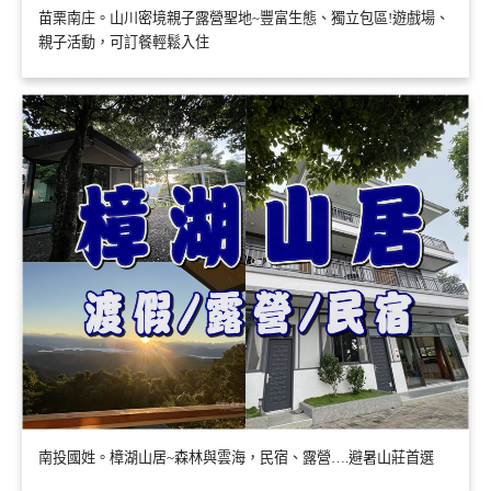
苗栗南庄。山川密境親子露營聖地~豐富生態、獨立包區!遊戲場、
親子活動，可訂餐輕鬆入住
南投國姓。樟湖山居~森林與雲海，民宿、露營….避暑山莊首選