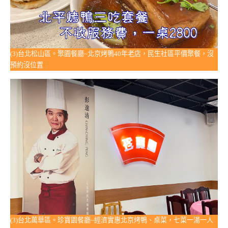
(3)台北松山區。聚園餐廳~北京烤鴨40年老店，民生社區平價聚餐，沒
預約沒位置
(3)台北萬華區。珍寶園餐廳~經濟實惠北京烤鴨、桌菜，七菜一湯一人