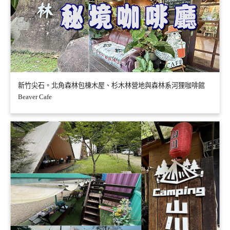
新竹尖石。北角森林包棟木屋、杉木林營地與森林系河狸咖啡館
Beaver Cafe