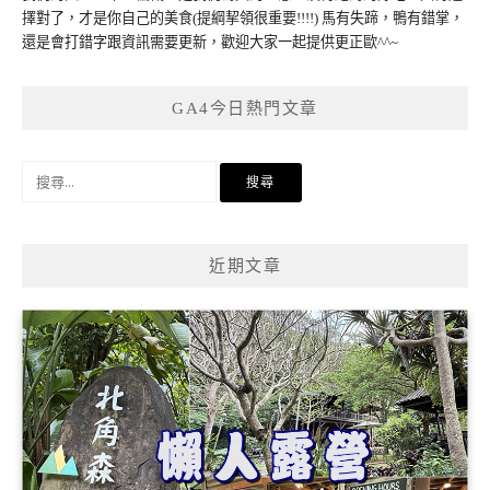
擇對了，才是你自己的美食(提綱挈領很重要!!!!) 馬有失蹄，鴨有錯掌，
還是會打錯字跟資訊需要更新，歡迎大家一起提供更正歐^^~
GA4今日熱門文章
搜
尋
關
鍵
近期文章
字: