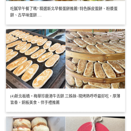
吃膩早午餐了嗎? 精選新北早餐蛋餅推薦! 特色酥皮蛋餅、粉漿蛋
餅、古早味蛋餅….
(4)新北板橋。梅華珍鹿港牛舌餅.三姊妹~現烤熱呼呼最好吃，厚薄
皆香，銅板美食、伴手禮推薦