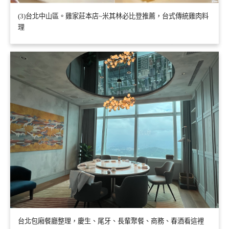
(3)台北中山區。雞家莊本店~米其林必比登推薦，台式傳統雞肉料
理
台北包廂餐廳整理，慶生、尾牙、長輩聚餐、商務、春酒看這裡