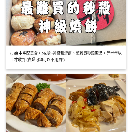
(5)台中宅配美食。Mr.啃~神級甜燒餅、超難買秒殺聖品，等半年以
上才收到 (貴婦可頌可以不用買!)