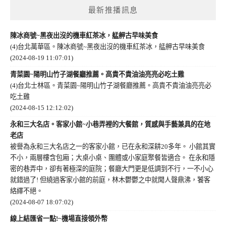
最新推播訊息
陳冰商號~黑夜出沒的機車紅茶冰，艋舺古早味美食
(4)台北萬華區。陳冰商號~黑夜出沒的機車紅茶冰，艋舺古早味美食
(2024-08-19 11:07:01)
青菜園~陽明山竹子湖餐廳推薦。高貴不貴油油亮亮必吃土雞
(4)台北士林區。青菜園~陽明山竹子湖餐廳推薦。高貴不貴油油亮亮必
吃土雞
(2024-08-15 12:12:02)
永和三大名店。客家小館~小巷弄裡的大餐館，質感與手藝兼具的在地
老店
被譽為永和三大名店之一的客家小館，已在永和深耕20多年。 小館其實
不小，兩層樓含包廂；大桌小桌、團體或小家庭聚餐皆適合。 在永和隱
密的巷弄中，卻有著極深的庭院；餐廳大門更是低調到不行，一不小心
就錯過了! 但繞過客家小館的前庭，林木鬱鬱之中就聞人聲鼎沸，饕客
絡繹不絕。
(2024-08-07 18:07:02)
線上結匯省一點!~機場直接領外幣