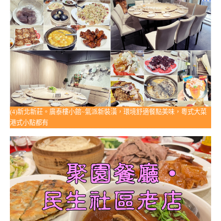
(4)新北新莊。廣泰樓小館~氣派新裝潢，環境舒適餐點美味，粵式大菜
港式小點都有