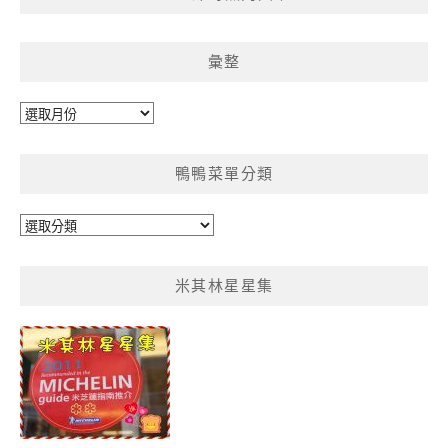
彙整
彙
整
鴨鴨菜單分類
鴨
鴨
菜
米其林星星集
單
分
類