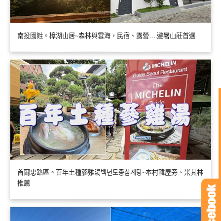
南投國姓。樟湖山居~森林與雲海，民宿、露營….避暑山莊首選
首爾忠路區。百年土種蔘雞湯백년토종삼계탕~本村韓屋旁、米其林
推薦