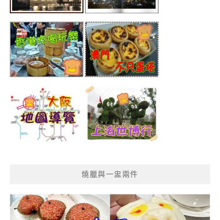
燒臘與一盅兩件