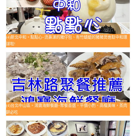
(4)新北中和。點點心~流鼻涕的豬仔包、有竹蜻蜓的豬豬煲進駐中和環
球啦!
(4)台北中山區。鴻寶海鮮餐廳~聚餐首選，平價小酌、高檔美味，蒸肉
餅必吃