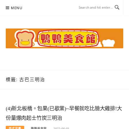
Skip
MENU
to
content
鴨鴨美食館
美食/旅遊/米其林親子資料收集
標籤:
古巴三明治
(4)新北板橋。包果(已歇業)~早餐就吃比臉大雞排!大
份量爆肉起士竹炭三明治
西式早餐
鴨鴨美食館
2022-06-01