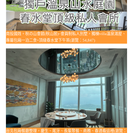
南投國姓。秋の山會館(秋山居)~會員制私人別墅，獨棟villa溫泉湯屋、
專屬包廂一泊二食+頂級春水堂下午茶(瀏覽：54,847)
台北包廂餐廳整理，慶生、尾牙、長輩聚餐、商務、春酒看這裡(瀏覽：