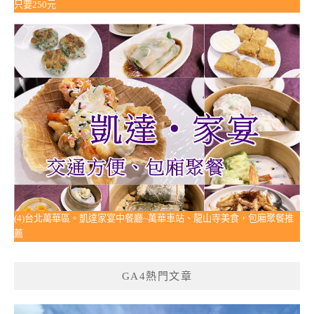
只要250元
(4)台北萬華區。凱達家宴中餐廳~萬華車站、龍山寺美食，包廂聚餐推
薦
GA4熱門文章