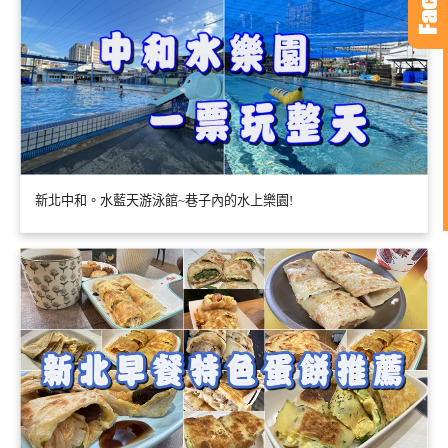
新北中和。水藍天游泳館~巷子內的水上樂園!