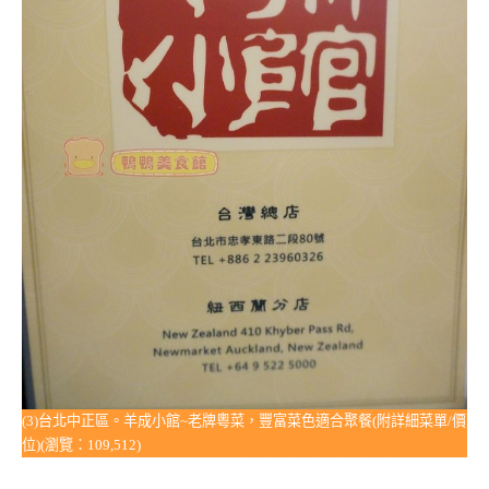
(3)台北中正區。羊成小館~老牌粵菜，豐富菜色適合聚餐(附詳細菜單/價
位)(瀏覽：109,512)