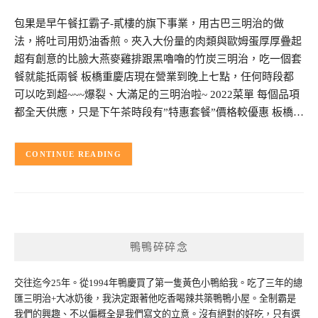
包果是早午餐扛霸子-貳樓的旗下事業，用古巴三明治的做
法，將吐司用奶油香煎。夾入大份量的肉類與歐姆蛋厚厚疊起
超有創意的比臉大燕麥雞排跟黑嚕嚕的竹炭三明治，吃一個套
餐就能抵兩餐 板橋重慶店現在營業到晚上七點，任何時段都
可以吃到超~~~爆裂、大滿足的三明治啦~ 2022菜單 每個品項
都全天供應，只是下午茶時段有”特惠套餐”價格較優惠 板橋…
CONTINUE READING
鴨鴨碎碎念
交往迄今25年。從1994年鴨慶買了第一隻黃色小鴨給我。吃了三年的總
匯三明治+大冰奶後，我決定跟著他吃香喝辣共築鴨鴨小屋。全制霸是
我們的興趣、不以偏概全是我們寫文的立意。沒有絕對的好吃，只有選