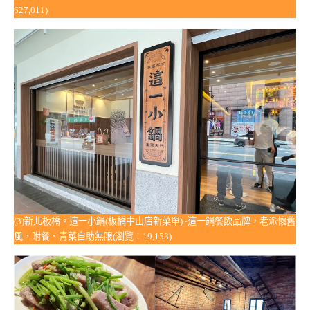
627,011)
(3)新北板橋。這一小鍋(板橋中山店新菜單)~這一鍋餐飲品牌，老派懷舊
風，附餐、青菜自助無限(瀏覽：19,153)