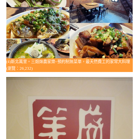
(4)新北萬里。三姐妹農家樂~預約制無菜單，最天然費工的家常大料理
(瀏覽：26,232)