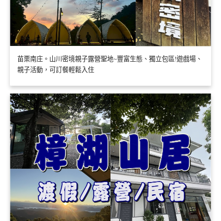
苗栗南庄。山川密境親子露營聖地~豐富生態、獨立包區!遊戲場、
親子活動，可訂餐輕鬆入住