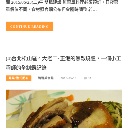
間 2015/06/23(二)午 雙鴨建議 無菜單料理必須預訂，日夜菜
單價位不同，食材照官網公布但會隨時調整 若…
CONTINUE READING
(4)台北松山區。大老二~正港的無敵燒臘，一個小工
程師的全制霸紀錄
粵菜/港式點心
鴨鴨美食館
2013-05-16
11