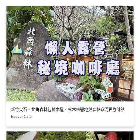
新竹尖石。北角森林包棟木屋、杉木林營地與森林系河狸咖啡館
Beaver Cafe