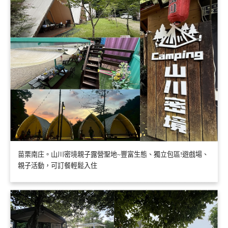
苗栗南庄。山川密境親子露營聖地~豐富生態、獨立包區!遊戲場、
親子活動，可訂餐輕鬆入住