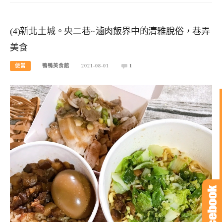
(4)新北土城。央二巷~滷肉飯界中的清雅脫俗，巷弄
美食
便當
鴨鴨美食館
2021-08-01
1