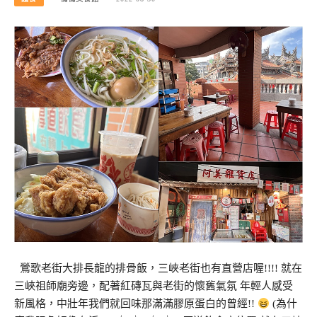
鶯歌老街大排長龍的排骨飯，三峽老街也有直營店喔!!!! 就在
三峽祖師廟旁邊，配著紅磚瓦與老街的懷舊氣氛 年輕人感受
新風格，中壯年我們就回味那滿滿膠原蛋白的曾經!!
(為什