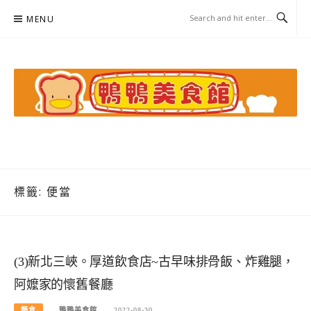
Skip
MENU
to
content
鴨鴨美食館
美食/旅遊/米其林親子資料收集
標籤:
便當
(3)新北三峽。厚道飲食店~古早味排骨飯、炸雞腿，
阿嬤家的懷舊餐廳
麵食
鴨鴨美食館
2022-08-30