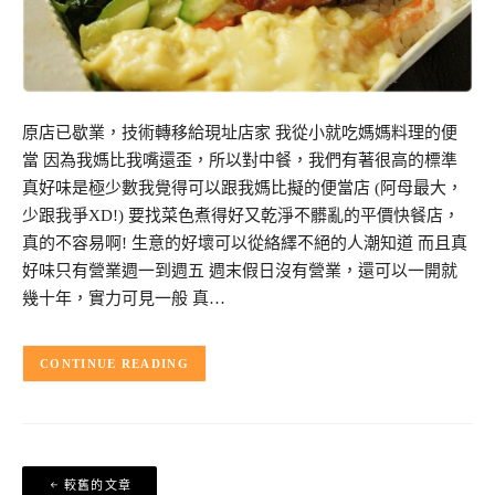
原店已歇業，技術轉移給現址店家 我從小就吃媽媽料理的便
當 因為我媽比我嘴還歪，所以對中餐，我們有著很高的標準
真好味是極少數我覺得可以跟我媽比擬的便當店 (阿母最大，
少跟我爭XD!) 要找菜色煮得好又乾淨不髒亂的平價快餐店，
真的不容易啊! 生意的好壞可以從絡繹不絕的人潮知道 而且真
好味只有營業週一到週五 週末假日沒有營業，還可以一開就
幾十年，實力可見一般 真…
CONTINUE READING
文
較舊的文章