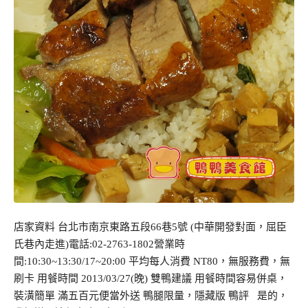
店家資料 台北市南京東路五段66巷5號 (中華開發對面，屈臣
氏巷內走進)電話:02-2763-1802營業時
間:10:30~13:30/17~20:00 平均每人消費 NT80，無服務費，無
刷卡 用餐時間 2013/03/27(晚) 雙鴨建議 用餐時間容易併桌，
裝潢簡單 滿五百元便當外送 鴨腿限量，隱藏版 鴨評 是的，