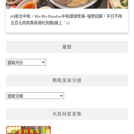
(4)新北中和。Mo-Mo-Paradise中和環球牧場~強勢回歸，平日不用
五百元肉肉壽喜燒吃到飽(線上：1)
彙整
彙
整
鴨鴨菜單分類
鴨
鴨
菜
米其林星星集
單
分
類