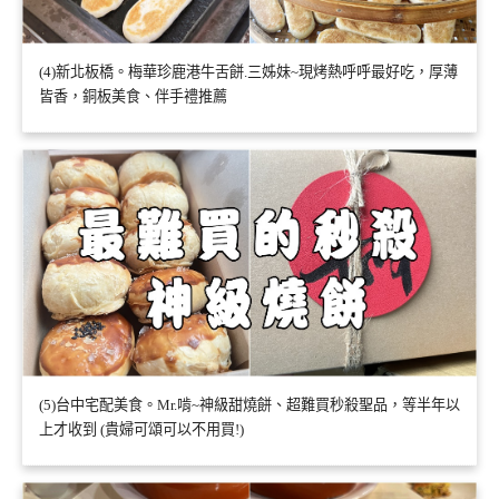
(4)新北板橋。梅華珍鹿港牛舌餅.三姊妹~現烤熱呼呼最好吃，厚薄
皆香，銅板美食、伴手禮推薦
(5)台中宅配美食。Mr.啃~神級甜燒餅、超難買秒殺聖品，等半年以
上才收到 (貴婦可頌可以不用買!)