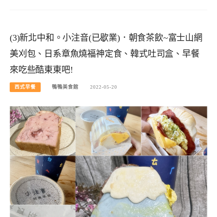
(3)新北中和。小注音(已歇業)．朝食茶飲~富士山網
美刈包、日系章魚燒福神定食、韓式吐司盒、早餐
來吃些酷東東吧!
西式早餐
鴨鴨美食館
2022-05-20