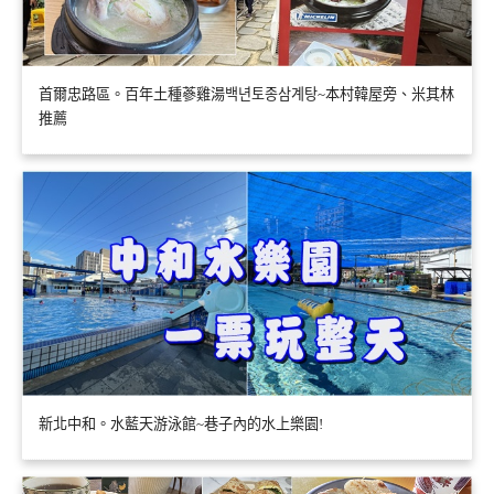
首爾忠路區。百年土種蔘雞湯백년토종삼계탕~本村韓屋旁、米其林
推薦
新北中和。水藍天游泳館~巷子內的水上樂園!