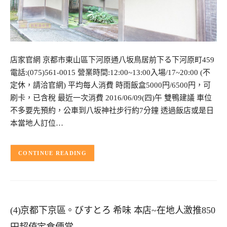
店家官網 京都市東山區下河原通八坂鳥居前下る下河原町459
電話:(075)561-0015 營業時間:12:00~13:00入場/17~20:00 (不
定休，請洽官網) 平均每人消費 時雨飯盒5000円/6500円，可
刷卡，已含稅 最近一次消費 2016/06/09(四)午 雙鴨建議 車位
不多要先預約，公車到八坂神社步行約7分鐘 透過飯店或是日
本當地人訂位…
CONTINUE READING
(4)京都下京區。びすとろ 希味 本店~在地人激推850
円超值定食便當