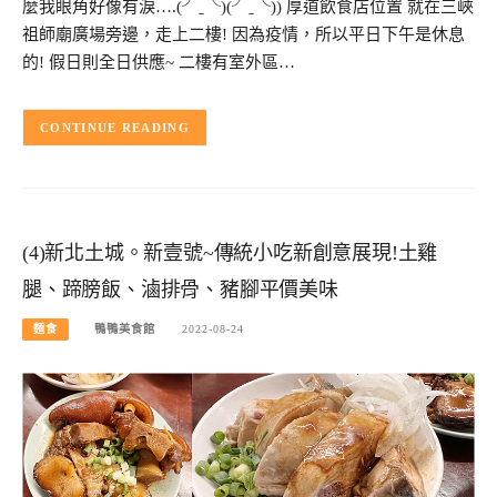
麼我眼角好像有淚….(╯ˍ╰)(╯ˍ╰)) 厚道飲食店位置 就在三峽
祖師廟廣場旁邊，走上二樓! 因為疫情，所以平日下午是休息
的! 假日則全日供應~ 二樓有室外區…
CONTINUE READING
(4)新北土城。新壹號~傳統小吃新創意展現!土雞
腿、蹄膀飯、滷排骨、豬腳平價美味
麵食
鴨鴨美食館
2022-08-24