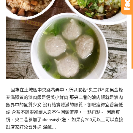
因為在土城區中央路巷弄中，所以取名”央二巷“ 如果金峰
充滿膠質的滷肉飯是健美小鮮肉 那央二巷的滷肉飯就是滷肉
飯界中的氣質少女 沒有結實豐滿的膠質，卻肥瘦得宜香氣低
調 含蓄不耀眼卻讓人忍不住回頭流連，一點再點~ 因應疫
情，央二巷參加了ubereats外送， 如果有700元以上可以直接
跟店家訂免費外送 湯鹹…