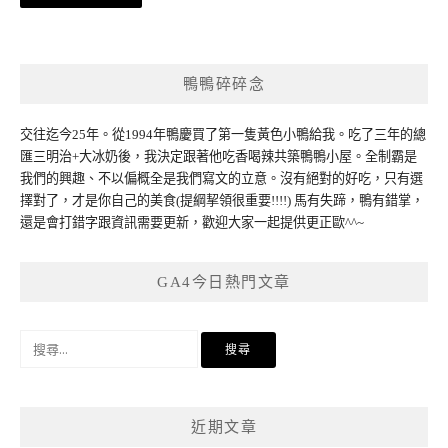
章
導
覽
鴨鴨碎碎念
交往迄今25年。從1994年鴨慶買了第一隻黃色小鴨給我。吃了三年的總
匯三明治+大冰奶後，我決定跟著他吃香喝辣共築鴨鴨小屋。全制霸是
我們的興趣、不以偏概全是我們寫文的立意。沒有絕對的好吃，只有選
擇對了，才是你自己的美食(提綱挈領很重要!!!!) 馬有失蹄，鴨有錯掌，
還是會打錯字跟資訊需要更新，歡迎大家一起提供更正歐^^~
GA4今日熱門文章
搜
尋
關
鍵
近期文章
字: