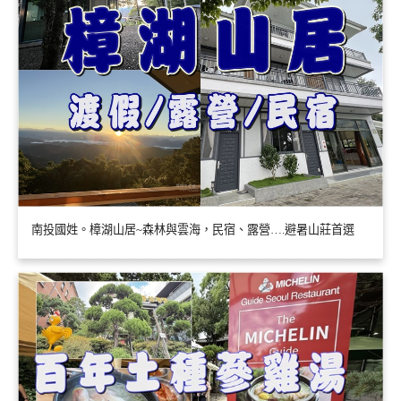
南投國姓。樟湖山居~森林與雲海，民宿、露營….避暑山莊首選