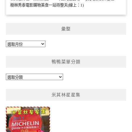
樹林秀泰電影購物美食一站待整天(線上：1)
彙整
彙
整
鴨鴨菜單分類
鴨
鴨
菜
米其林星星集
單
分
類