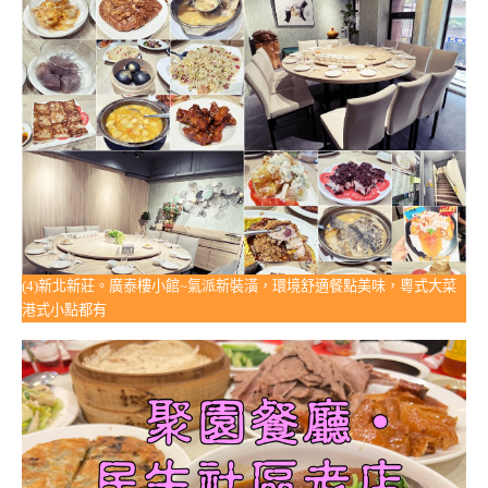
(4)新北新莊。廣泰樓小館~氣派新裝潢，環境舒適餐點美味，粵式大菜
港式小點都有