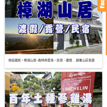
南投國姓。樟湖山居~森林與雲海，民宿、露營….避暑山莊首選