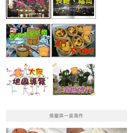
燒臘與一盅兩件