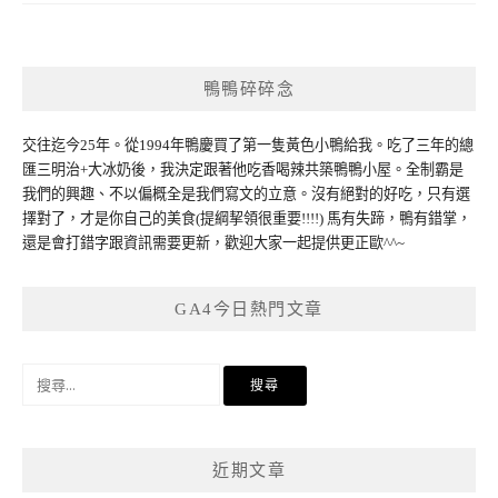
鴨鴨碎碎念
交往迄今25年。從1994年鴨慶買了第一隻黃色小鴨給我。吃了三年的總
匯三明治+大冰奶後，我決定跟著他吃香喝辣共築鴨鴨小屋。全制霸是
我們的興趣、不以偏概全是我們寫文的立意。沒有絕對的好吃，只有選
擇對了，才是你自己的美食(提綱挈領很重要!!!!) 馬有失蹄，鴨有錯掌，
還是會打錯字跟資訊需要更新，歡迎大家一起提供更正歐^^~
GA4今日熱門文章
搜
尋
關
鍵
近期文章
字: