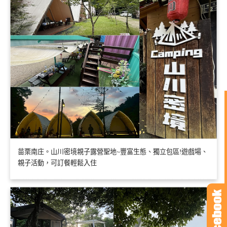
苗栗南庄。山川密境親子露營聖地~豐富生態、獨立包區!遊戲場、
親子活動，可訂餐輕鬆入住