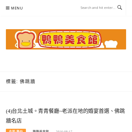
Skip
MENU
to
content
鴨鴨美食館
美食/旅遊/米其林親子資料收集
標籤:
佛跳牆
(4)台北土城。青青餐廳~老派在地的婚宴首選、佛跳
牆名店
合菜/熱炒
鴨鴨美食館
2016-08-17