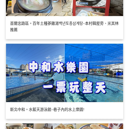
首爾忠路區。百年土種蔘雞湯백년토종삼계탕~本村韓屋旁、米其林
推薦
新北中和。水藍天游泳館~巷子內的水上樂園!