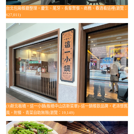
台北包廂餐廳整理，慶生、尾牙、長輩聚餐、商務、春酒看這裡(瀏覽：
627,011)
(3)新北板橋。這一小鍋(板橋中山店新菜單)~這一鍋餐飲品牌，老派懷舊
風，附餐、青菜自助無限(瀏覽：19,149)