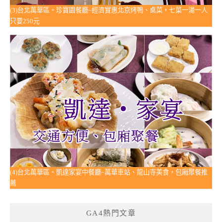
(3)台北萬華區。珍寶園餐廳~經濟實惠北京烤鴨、桌菜，七菜一湯一人
只要250元
(4)台北萬華區。凱達家宴中餐廳~萬華車站、龍山寺美食，包廂聚餐推
薦
GA4熱門文章