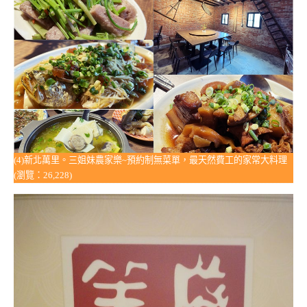
(4)新北萬里。三姐妹農家樂~預約制無菜單，最天然費工的家常大料理
(瀏覽：26,228)