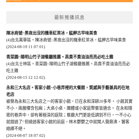
最新推播訊息
陳冰商號~黑夜出沒的機車紅茶冰，艋舺古早味美食
(4)台北萬華區。陳冰商號~黑夜出沒的機車紅茶冰，艋舺古早味美食
(2024-08-19 11:07:01)
青菜園~陽明山竹子湖餐廳推薦。高貴不貴油油亮亮必吃土雞
(4)台北士林區。青菜園~陽明山竹子湖餐廳推薦。高貴不貴油油亮亮必
吃土雞
(2024-08-15 12:12:02)
永和三大名店。客家小館~小巷弄裡的大餐館，質感與手藝兼具的在地
老店
被譽為永和三大名店之一的客家小館，已在永和深耕20多年。 小館其實
不小，兩層樓含包廂；大桌小桌、團體或小家庭聚餐皆適合。 在永和隱
密的巷弄中，卻有著極深的庭院；餐廳大門更是低調到不行，一不小心
就錯過了! 但繞過客家小館的前庭，林木鬱鬱之中就聞人聲鼎沸，饕客
絡繹不絕。
(2024-08-07 18:07:02)