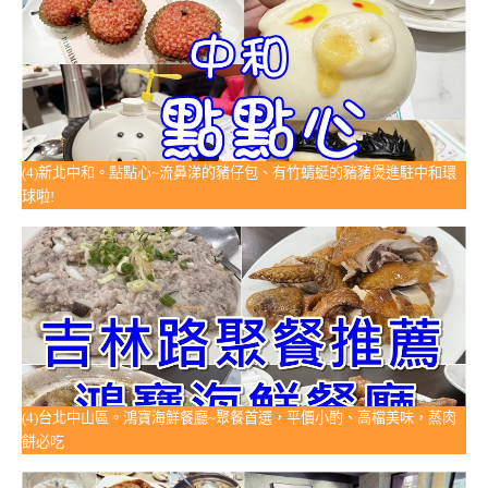
(4)新北中和。點點心~流鼻涕的豬仔包、有竹蜻蜓的豬豬煲進駐中和環
球啦!
(4)台北中山區。鴻寶海鮮餐廳~聚餐首選，平價小酌、高檔美味，蒸肉
餅必吃