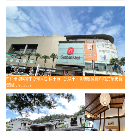
中和環球購物中心懶人包:停車費、接駁車、各樓層餐廳介紹(持續更新)
(瀏覽：98,385)