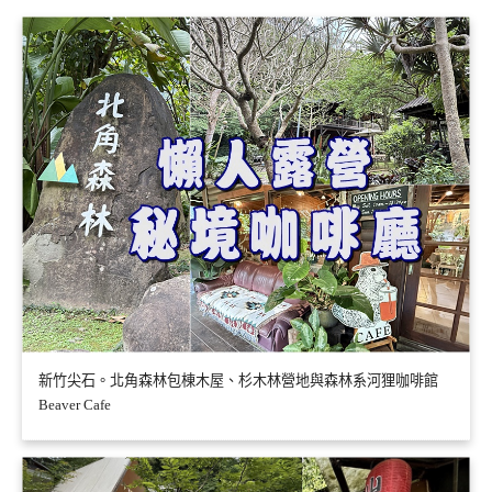
新竹尖石。北角森林包棟木屋、杉木林營地與森林系河狸咖啡館
Beaver Cafe