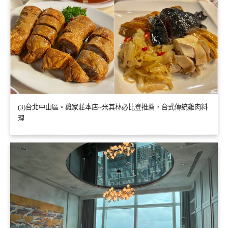
(3)台北中山區。雞家莊本店~米其林必比登推薦，台式傳統雞肉料
理