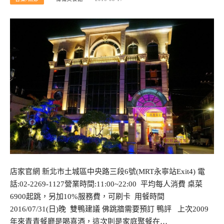
店家官網 新北市土城區中央路三段6號(MRT永寧站Exit4) 電
話:02-2269-1127營業時間:11:00~22:00 平均每人消費 桌菜
6900起跳，另加10%服務費，可刷卡 用餐時間
2016/07/31(日)晚 雙鴨建議 佛跳牆需要預訂 鴨評 上次2009
年來青青餐廳是喝喜酒，這次則是家庭聚餐在…