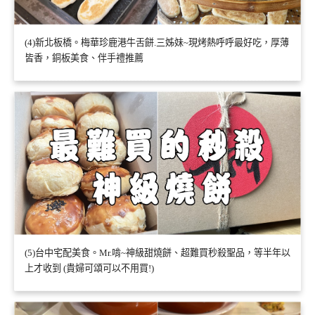
(4)新北板橋。梅華珍鹿港牛舌餅.三姊妹~現烤熱呼呼最好吃，厚薄
皆香，銅板美食、伴手禮推薦
(5)台中宅配美食。Mr.啃~神級甜燒餅、超難買秒殺聖品，等半年以
上才收到 (貴婦可頌可以不用買!)