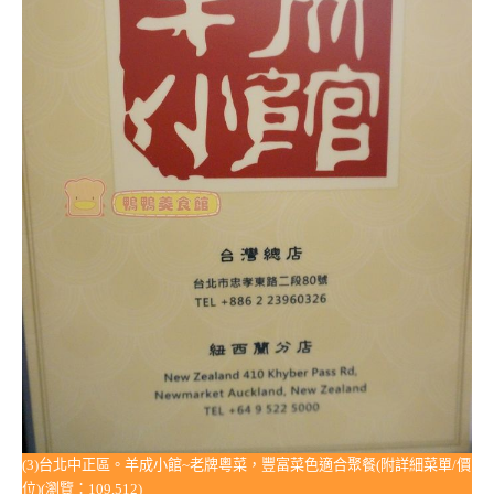
(3)台北中正區。羊成小館~老牌粵菜，豐富菜色適合聚餐(附詳細菜單/價
位)(瀏覽：109,512)