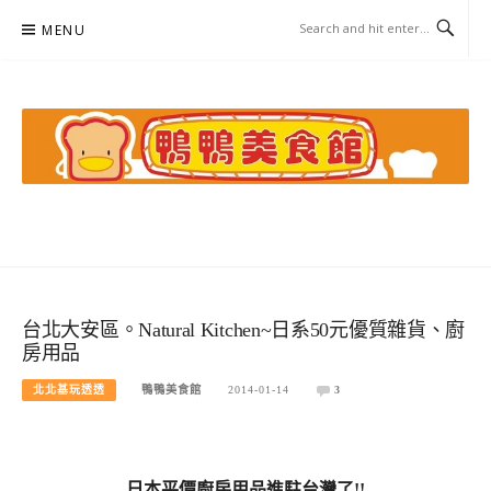
Skip
MENU
to
content
鴨鴨美食館
美食/旅遊/米其林親子資料收集
台北大安區。Natural Kitchen~日系50元優質雜貨、廚
房用品
北北基玩透透
鴨鴨美食館
2014-01-14
3
日本平價廚房用品進駐台灣了!!