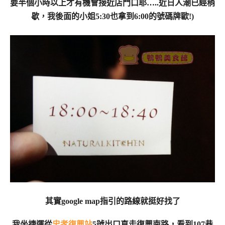
要半個小時以上才有機會接近店門口耶…..近日人潮已經稍
歇，我後面的小姐5:30也拿到6:00的號碼牌歐!)
其實google map指引的路線就挺好找了
我坐捷運從
忠孝復興站
5號出口直走復興南路，看到107巷