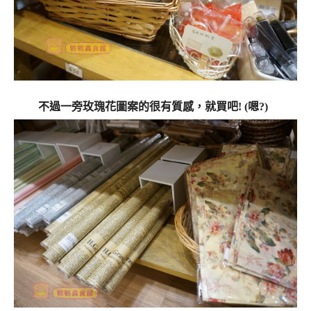
不過一旁玫瑰花圖案的很有質感，就買吧! (嗯?)