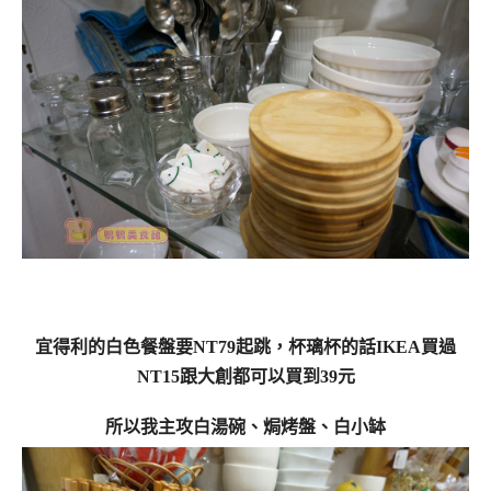
宜得利的白色餐盤要NT79起跳，杯璃杯的話IKEA買過
NT15跟大創都可以買到39元
所以我主攻白湯碗、焗烤盤、白小缽