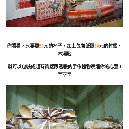
你看看，只要買
50
元的杯子，加上包裝紙跟
50
元的竹籃、
木湯匙
就可以包裝成超有質感跟溫暖的手作禮物表達你的心意!!
〒▽〒