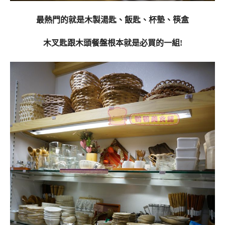
最熱門的就是木製湯匙、飯匙、杯墊、筷盒
木叉匙跟木頭餐盤根本就是必買的一組!