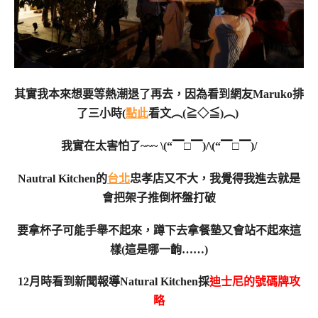
其實我本來想要等熱潮退了再去，因為看到網友Maruko排
了三小時(
點此
看文︵(≧◇≦)︵)
我實在太害怕了~~~ \(“▔□▔)/\(“▔□▔)/
Nautral Kitchen的
台北
忠孝店又不大，我覺得我進去就是
會把架子推倒杯盤打破
要拿杯子可能手舉不起來，蹲下去拿餐墊又會站不起來這
樣(這是哪一齣……)
12月時看到新聞報導Natural Kitchen採
迪士尼的號碼牌攻
略