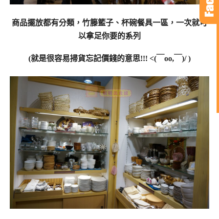
商品擺放都有分類，竹籐籃子、杯碗餐具一區，一次就可
以拿足你要的系列
(就是很容易掃貨忘記價錢的意思!!! <(￣oo,￣)/ )