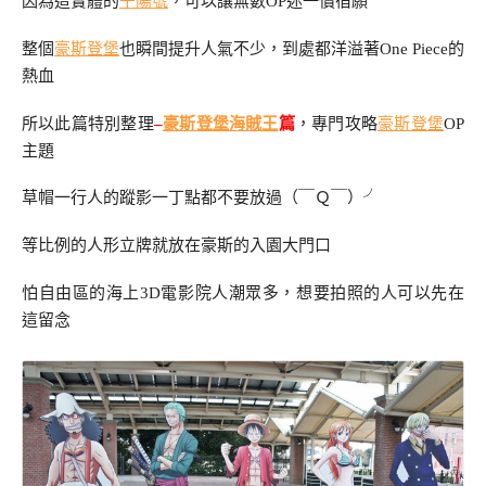
因為這實體的
千陽號
，可以讓無數OP迷一償宿願
整個
豪斯登堡
也瞬間提升人氣不少，到處都洋溢著One Piece的
熱血
所以此篇特別整理
–
豪斯登堡
海賊王
篇
，專門攻略
豪斯登堡
OP
主題
草帽一行人的蹤影一丁點都不要放過（￣Ｑ￣）╯
等比例的人形立牌就放在豪斯的入園大門口
怕自由區的海上3D電影院人潮眾多，想要拍照的人可以先在
這留念