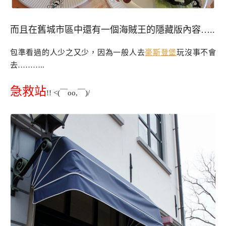
而且在舊城市區中還有一個海賊王的隱藏版內容…..
包準看過的人少之又少，因為一般人去
豪斯登堡
玩沒事不會
去………..
急救站
!! <(￣oo,￣)/