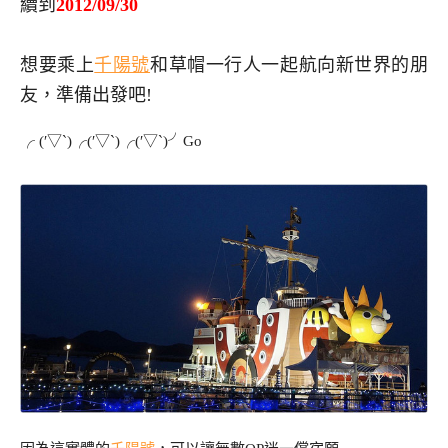
續到
2012/09/30
想要乘上
千陽號
和草帽一行人一起航向新世界的朋
友，準備出發吧!
╭ (′▽`)╭(′▽`)╭(′▽`)╯Go