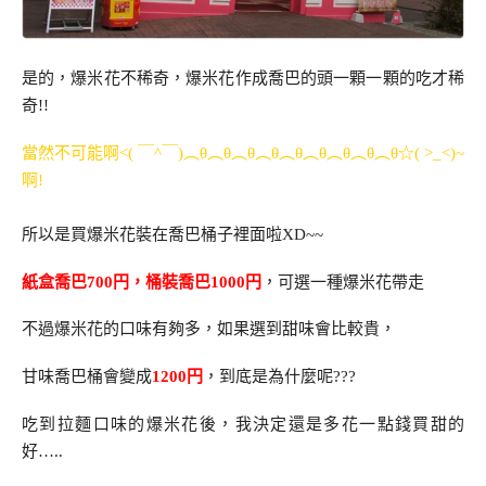
是的，爆米花不稀奇，爆米花作成喬巴的頭一顆一顆的吃才稀
奇!!
當然不可能啊<( ￣^￣)︵θ︵θ︵θ︵θ︵θ︵θ︵θ︵θ︵θ☆( >_<)~
啊!
所以是買爆米花裝在喬巴桶子裡面啦XD~~
紙盒喬巴700円，桶裝喬巴1000円
，可選一種爆米花帶走
不過爆米花的口味有夠多，如果選到甜味會比較貴，
甘味喬巴桶會變成
1200円
，到底是為什麼呢???
吃到拉麵口味的爆米花後，我決定還是多花一點錢買甜的
好…..