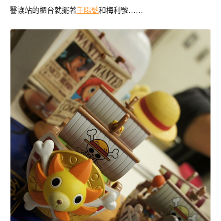
醫護站的櫃台就擺著
千陽號
和梅利號……