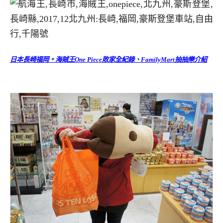
日本長崎福岡。海賊王One Piece敗家全紀錄、FamilyMart抽抽樂介紹