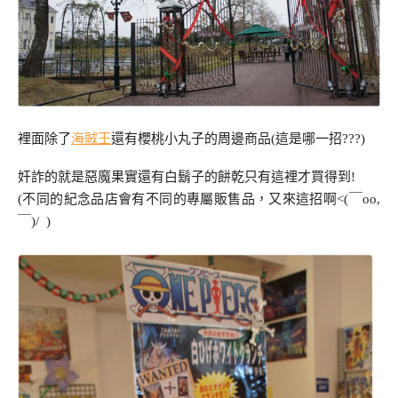
裡面除了
海賊王
還有櫻桃小丸子的周邊商品(這是哪一招???)
奸詐的就是惡魔果實還有白鬍子的餅乾只有這裡才買得到!
(不同的紀念品店會有不同的專屬販售品，又來這招啊<(￣oo,
￣)/ )