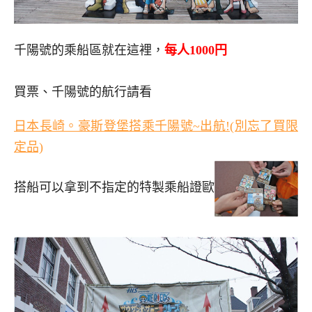
千陽號的乘船區就在這裡，
每人1000円
買票、千陽號的航行請看
日本長崎。豪斯登堡搭乘千陽號~出航!(別忘了買限
定品)
搭船可以拿到不指定的特製乘船證歐