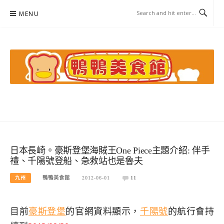
Skip
MENU
to
content
鴨鴨美食館
美食/旅遊/米其林親子資料收集
日本長崎。豪斯登堡海賊王One Piece主題介紹: 伴手
禮、千陽號登船、急救站也是魯夫
九州
鴨鴨美食館
2012-06-01
11
目前
豪斯登堡
的官網資料顯示，
千陽號
的航行會持