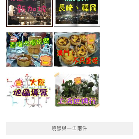
燒臘與一盅兩件