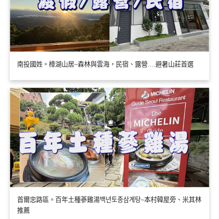
南投國姓。樟湖山居~森林與雲海，民宿、露營….避暑山莊首選
首爾忠路區。百年土種蔘雞湯백년토종삼계탕~本村韓屋旁、米其林
推薦