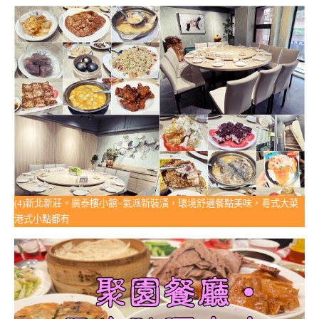
(4)新北新莊。廣泰樓小館~氣派新裝潢，環境舒適餐點美味，粵式大菜
港式小點都有