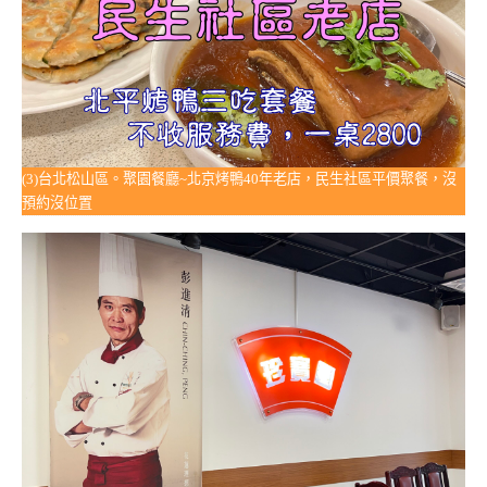
(3)台北松山區。聚園餐廳~北京烤鴨40年老店，民生社區平價聚餐，沒
預約沒位置