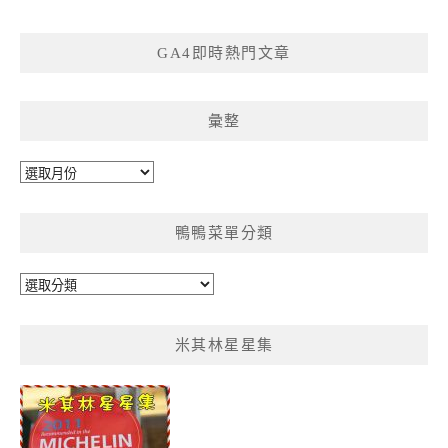
GA4即時熱門文章
彙整
彙
整
鴨鴨菜單分類
鴨
鴨
菜
米其林星星集
單
分
類