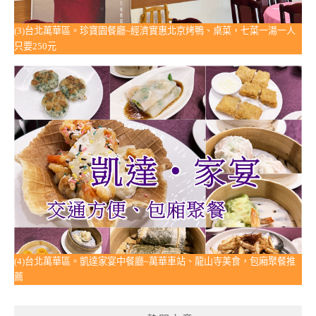
(3)台北萬華區。珍寶園餐廳~經濟實惠北京烤鴨、桌菜，七菜一湯一人
只要250元
(4)台北萬華區。凱達家宴中餐廳~萬華車站、龍山寺美食，包廂聚餐推
薦