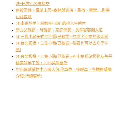
味+巴黎小公寓探訪
南投國姓。樟湖山居~森林與雲海，民宿、露營….避暑
山莊首選
(4)南投埔里。紙教堂~青蛙的桃米生態村
新北父親節、母親節、家庭聚餐、長輩宴客懶人包
(4)三隻小豬美式早午餐(已歇業)~見到老朋友的親切感
(4)台北板橋。三隻小豬(已歇業)~瑞寶也可以去吃早午
餐!
(4)台北板橋。三隻小豬(已歇業)~府中捷運站寵物友善平
價美味早午餐，2016菜單更新
中和環球購物中心懶人包:停車費、接駁車、各樓層餐廳
介紹(持續更新)