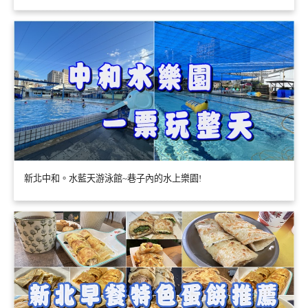
新北中和。水藍天游泳館~巷子內的水上樂園!