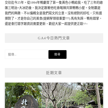
交往迄今25年。從1994年鴨慶買了第一隻黃色小鴨給我。吃了三年的總
匯三明治+大冰奶後，我決定跟著他吃香喝辣共築鴨鴨小屋。全制霸是
我們的興趣、不以偏概全是我們寫文的立意。沒有絕對的好吃，只有選
擇對了，才是你自己的美食(提綱挈領很重要!!!!) 馬有失蹄，鴨有錯掌，
還是會打錯字跟資訊需要更新，歡迎大家一起提供更正歐^^~
GA4今日熱門文章
搜
尋
關
鍵
近期文章
字: