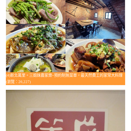
(4)新北萬里。三姐妹農家樂~預約制無菜單，最天然費工的家常大料理
(瀏覽：26,227)