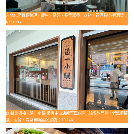
台北包廂餐廳整理，慶生、尾牙、長輩聚餐、商務、春酒看這裡(瀏覽：
627,011)
(3)新北板橋。這一小鍋(板橋中山店新菜單)~這一鍋餐飲品牌，老派懷舊
風，附餐、青菜自助無限(瀏覽：19,148)