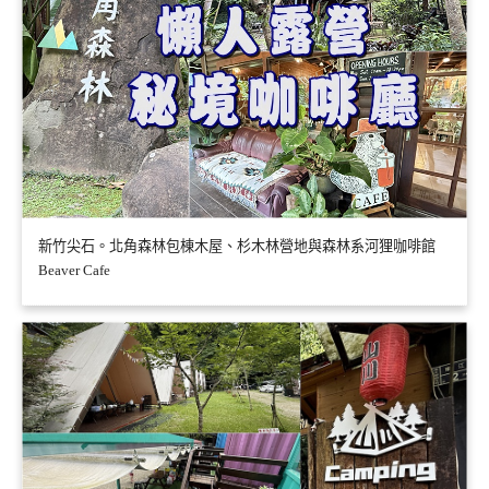
新竹尖石。北角森林包棟木屋、杉木林營地與森林系河狸咖啡館
Beaver Cafe