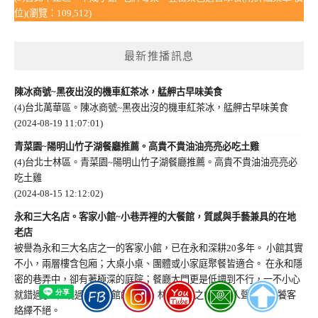
位)(瀏覽：109,512)
最新推播訊息
陳冰商號~黑夜出沒的機車紅茶冰，艋舺古早味美食
(4)台北萬華區。陳冰商號~黑夜出沒的機車紅茶冰，艋舺古早味美食
(2024-08-19 11:07:01)
青菜園~陽明山竹子湖餐廳推薦。高貴不貴油油亮亮必吃土雞
(4)台北士林區。青菜園~陽明山竹子湖餐廳推薦。高貴不貴油油亮亮必
吃土雞
(2024-08-15 12:12:02)
永和三大名店。客家小館~小巷弄裡的大餐館，質感與手藝兼具的在地
老店
被譽為永和三大名店之一的客家小館，已在永和深耕20多年。 小館其實
不小，兩層樓含包廂；大桌小桌、團體或小家庭聚餐皆適合。 在永和隱
密的巷弄中，卻有著極深的庭院；餐廳大門更是低調到不行，一不小心
就錯過了! 但繞過客家小館的前庭，林木鬱鬱之中就聞人聲鼎沸，饕客
絡繹不絕。