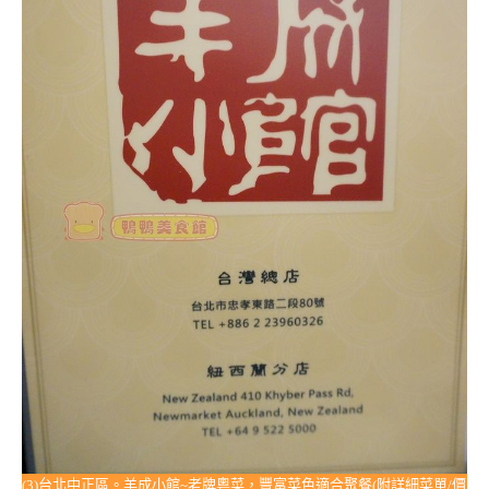
(3)台北中正區。羊成小館~老牌粵菜，豐富菜色適合聚餐(附詳細菜單/價