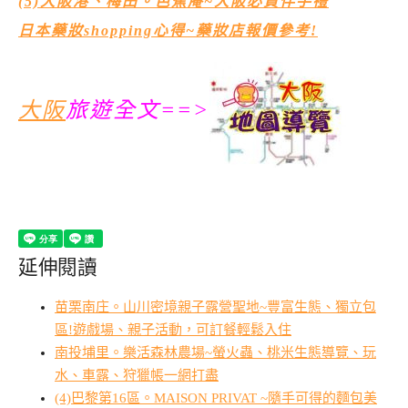
(5)大阪港、梅田。芭蕉庵~大阪必買伴手禮
日本藥妝shopping心得~藥妝店報價參考!
大阪
旅遊全文==>
延伸閱讀
苗栗南庄。山川密境親子露營聖地~豐富生態、獨立包
區!遊戲場、親子活動，可訂餐輕鬆入住
南投埔里。樂活森林農場~螢火蟲、桃米生態導覽、玩
水、車露、狩獵帳一網打盡
(4)巴黎第16區。MAISON PRIVAT ~隨手可得的麵包美