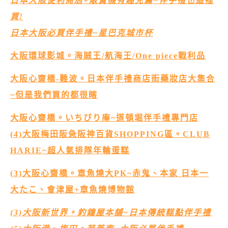
日本大阪便利商店+販賣機有趣兒篇~伴手禮也這裡
買!
日本大阪必買伴手禮~星巴克城市杯
大阪環球影城。海賊王/航海王/One piece戰利品
大阪心齋橋-難波。日本伴手禮商店街藥妝店大集合
~但是我們買的都很瞎
大阪心齋橋。いちびり庵~道頓堀伴手禮專門店
(4)大阪梅田阪急阪神百貨SHOPPING區。CLUB
HARIE~超人氣排隊年輪蛋糕
(3)大阪心齋橋。章魚燒大PK~赤鬼、本家 日本一
大たこ、會津屋+章魚燒博物館
(3)大阪新世界。釣鐘屋本舖~日本傳統糕點伴手禮