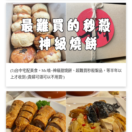
(5)台中宅配美食。Mr.啃~神級甜燒餅、超難買秒殺聖品，等半年以
上才收到 (貴婦可頌可以不用買!)