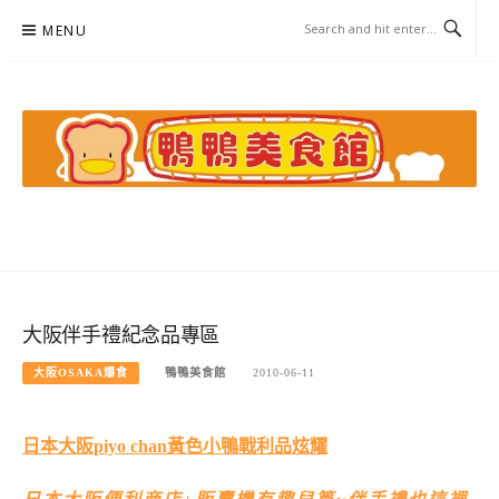
Skip
MENU
to
content
鴨鴨美食館
美食/旅遊/米其林親子資料收集
大阪伴手禮紀念品專區
大阪OSAKA爆食
鴨鴨美食館
2010-06-11
日本大阪piyo chan黃色小鴨戰利品炫耀