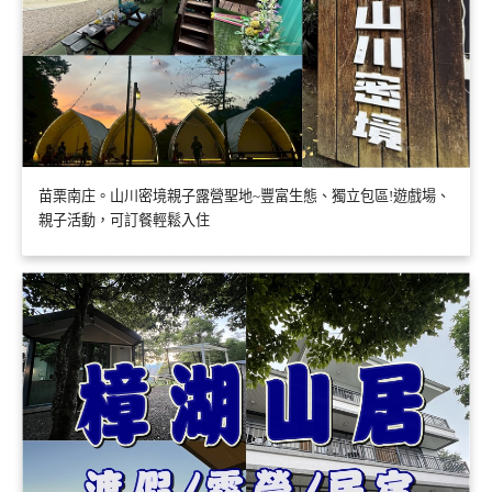
苗栗南庄。山川密境親子露營聖地~豐富生態、獨立包區!遊戲場、
親子活動，可訂餐輕鬆入住