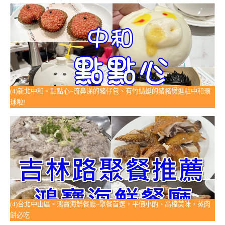
(4)新北中和。點點心~流鼻涕的豬仔包、有竹蜻蜓的豬豬煲進駐中和環
球啦!
(4)台北中山區。鴻寶海鮮餐廳~聚餐首選，平價小酌、高檔美味，蒸肉
餅必吃