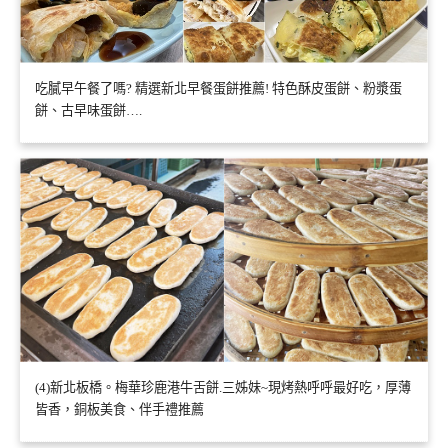
吃膩早午餐了嗎? 精選新北早餐蛋餅推薦! 特色酥皮蛋餅、粉漿蛋
餅、古早味蛋餅….
(4)新北板橋。梅華珍鹿港牛舌餅.三姊妹~現烤熱呼呼最好吃，厚薄
皆香，銅板美食、伴手禮推薦