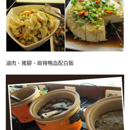
滷肉、豬腳、麻辣鴨血配白飯