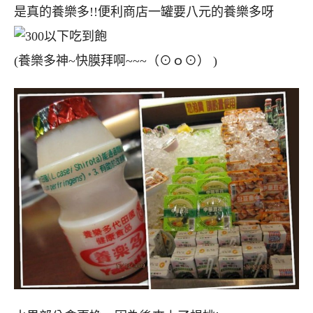
是真的養樂多!!便利商店一罐要八元的養樂多呀
(養樂多神~快膜拜啊~~~（⊙ｏ⊙） )