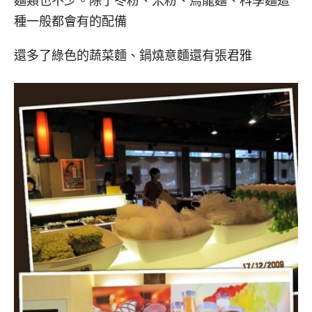
麵類也不少。除了冬粉、米粉、烏龍麵、科學麵這
種一般都會有的配備
還多了綠色的蔬菜麵、鍋燒意麵還有張君雅