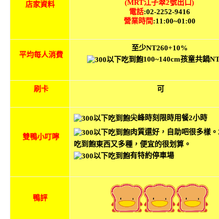
(MRT江子翠2號出口)
店家資料
電話
:02-2252-9416
營業時間
:11:00~01:00
至少NT260+10%
平均每人消費
100~140cm孩童共鍋NT
刷卡
可
尖峰時刻限時用餐2小時
肉質還好，自助吧很多樣。2
雙鴨小叮嚀
吃到飽東西又多種，便宜的很划算。
有特約停車場
鴨評