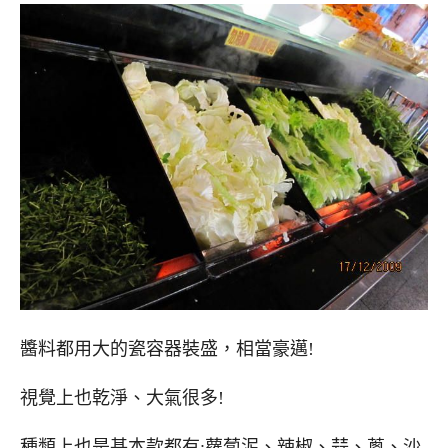
醬料都用大的瓷容器裝盛，相當豪邁!
視覺上也乾淨、大氣很多!
種類上也是基本款都有:蘿蔔泥、辣椒、蒜、蔥、沙