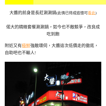
大醬的前身是長葒涮涮鍋
(此情已待成追憶可
看此
)
偌大的精緻套餐涮涮鍋，如今也不敵競爭，改良成
吃到飽
附近又有
極鮮
強敵環伺，大醬這次低價走的徹底，
自助吧也不輸人!