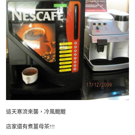
這天寒流來襲，冷風颼颼
店家還有煮薑母茶!!!