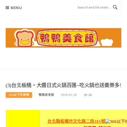
Skip
MENU
to
content
鴨鴨美食館
美食/旅遊/米其林親子資料收集
(3)台北板橋。大醬日式火鍋百匯~吃火鍋也送養樂多!
300以下吃到飽
鴨鴨美食館
2010-01-28
24
台
北縣板橋市文化路二段181號