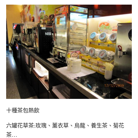
十種茶包熱飲
六罐花草茶:玫瑰、薰衣草、烏龍、養生茶、菊花
茶…