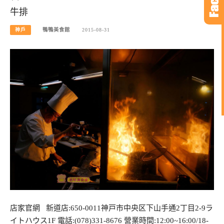
牛排
神戶
鴨鴨美食館
2015-08-31
店家官網 新道店:650-0011神戸市中央区下山手通2丁目2-9ラ
イトハウス1F 電話:(078)331-8676 營業時間:12:00~16:00/18-