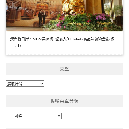
澳門新口岸。MGM美高梅~玻璃大師Chihuly高品味藝術金殿(線
上：1)
彙整
彙
整
鴨鴨菜單分類
鴨
鴨
菜