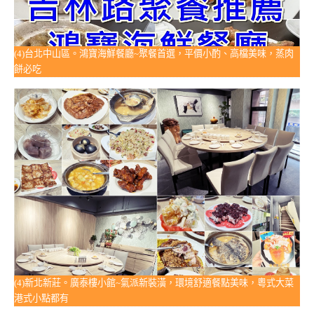
(4)台北中山區。鴻寶海鮮餐廳~聚餐首選，平價小酌、高檔美味，蒸肉
餅必吃
(4)新北新莊。廣泰樓小館~氣派新裝潢，環境舒適餐點美味，粵式大菜
港式小點都有