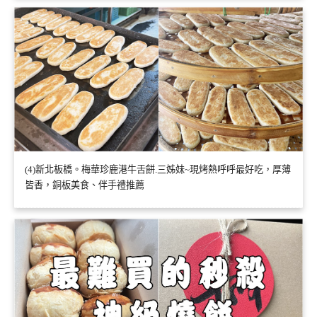
(4)新北板橋。梅華珍鹿港牛舌餅.三姊妹~現烤熱呼呼最好吃，厚薄
皆香，銅板美食、伴手禮推薦