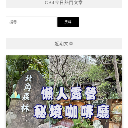
GA4今日熱門文章
搜
尋
關
鍵
近期文章
字: