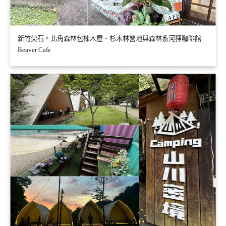
新竹尖石。北角森林包棟木屋、杉木林營地與森林系河狸咖啡館
Beaver Cafe