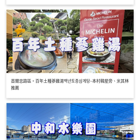
首爾忠路區。百年土種蔘雞湯백년토종삼계탕~本村韓屋旁、米其林
推薦