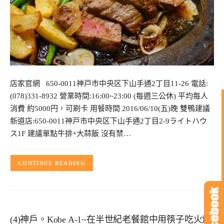
店家官網 650-0011神戸市中央区下山手通2丁目11-26 電話:
(078)331-8932 營業時間:16:00~23:00 (每週三公休) 平均每人
消費 約5000円，可刷卡 用餐時間 2016/06/10(五)晚 雙鴨建議
新道店:650-0011神戸市中央区下山手通2丁目2-9ライトハウ
ス1F 建議單點牛排+大蒜飯 沒有禁…
CONTINUE READING
(4)神戶。Kobe A-1~在半世紀老餐館中用筷子吃火焰