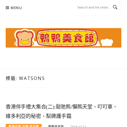
Skip
MENU
to
content
鴨鴨美食館
美食/旅遊/米其林親子資料收集
標籤:
WATSONS
香港伴手禮大集合(二):鬆弛熊/懶熊天堂、叮叮車、
維多利亞的秘密、梨牌護手霜
香港住宿/交通/伴手禮
鴨鴨美食館
2014-12-11