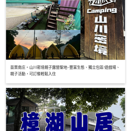
苗栗南庄。山川密境親子露營聖地~豐富生態、獨立包區!遊戲場、
親子活動，可訂餐輕鬆入住