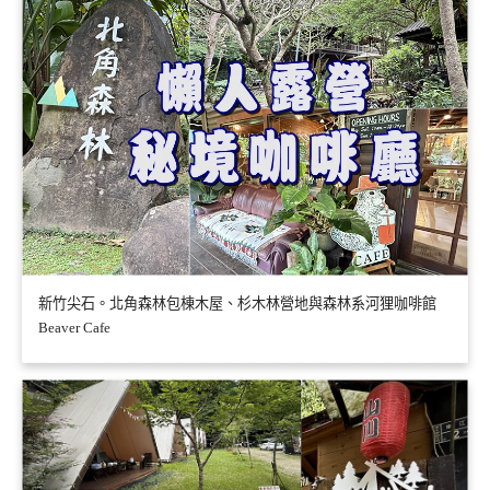
新竹尖石。北角森林包棟木屋、杉木林營地與森林系河狸咖啡館
Beaver Cafe