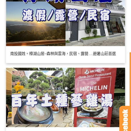
南投國姓。樟湖山居~森林與雲海，民宿、露營….避暑山莊首選