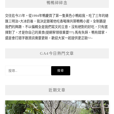
鴨鴨碎碎念
交往迄今25年。從1994年鴨慶買了第一隻黃色小鴨給我。吃了三年的總
匯三明治+大冰奶後，我決定跟著他吃香喝辣共築鴨鴨小屋。全制霸是
我們的興趣、不以偏概全是我們寫文的立意。沒有絕對的好吃，只有選
擇對了，才是你自己的美食(提綱挈領很重要!!!!) 馬有失蹄，鴨有錯掌，
還是會打錯字跟資訊需要更新，歡迎大家一起提供更正歐^^~
GA4今日熱門文章
搜
尋
關
鍵
近期文章
字: