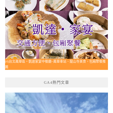
(4)台北萬華區。凱達家宴中餐廳~萬華車站、龍山寺美食，包廂聚餐推
薦
GA4熱門文章