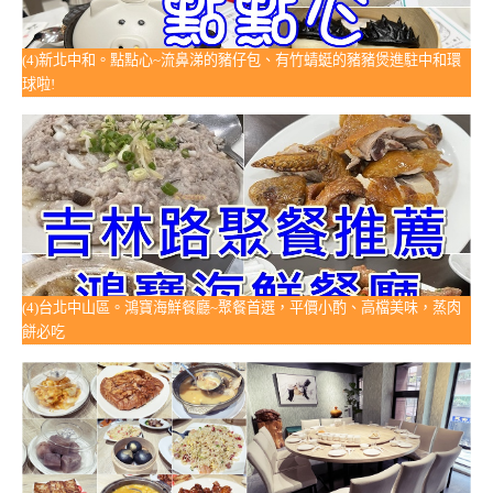
(4)新北中和。點點心~流鼻涕的豬仔包、有竹蜻蜓的豬豬煲進駐中和環
球啦!
(4)台北中山區。鴻寶海鮮餐廳~聚餐首選，平價小酌、高檔美味，蒸肉
餅必吃