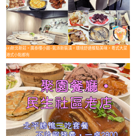
(4)新北新莊。廣泰樓小館~氣派新裝潢，環境舒適餐點美味，粵式大菜
港式小點都有