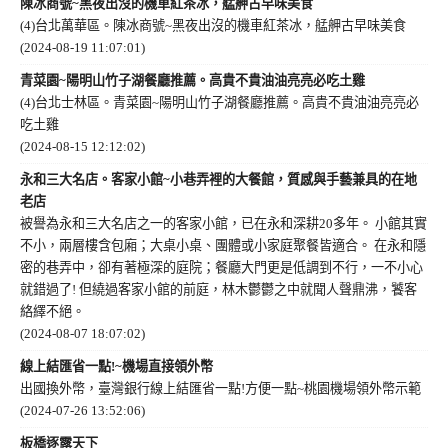
陳冰商號~黑夜出沒的機車紅茶冰，艋舺古早味美食
(4)台北萬華區。陳冰商號~黑夜出沒的機車紅茶冰，艋舺古早味美食
(2024-08-19 11:07:01)
青菜園~陽明山竹子湖餐廳推薦。高貴不貴油油亮亮必吃土雞
(4)台北士林區。青菜園~陽明山竹子湖餐廳推薦。高貴不貴油油亮亮必
吃土雞
(2024-08-15 12:12:02)
永和三大名店。客家小館~小巷弄裡的大餐館，質感與手藝兼具的在地
老店
被譽為永和三大名店之一的客家小館，已在永和深耕20多年。 小館其實
不小，兩層樓含包廂；大桌小桌、團體或小家庭聚餐皆適合。 在永和隱
密的巷弄中，卻有著極深的庭院；餐廳大門更是低調到不行，一不小心
就錯過了! 但繞過客家小館的前庭，林木鬱鬱之中就聞人聲鼎沸，饕客
絡繹不絕。
(2024-08-07 18:07:02)
線上結匯省一點!~機場直接領外幣
出國換外幣，臺灣銀行線上結匯省一點!方便一點~桃園機場領外幣示範
(2024-07-26 13:52:06)
板橋逐露天下