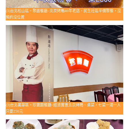
(3)台北松山區。聚園餐廳~北京烤鴨40年老店，民生社區平價聚餐，沒
預約沒位置
(3)台北萬華區。珍寶園餐廳~經濟實惠北京烤鴨、桌菜，七菜一湯一人
只要250元