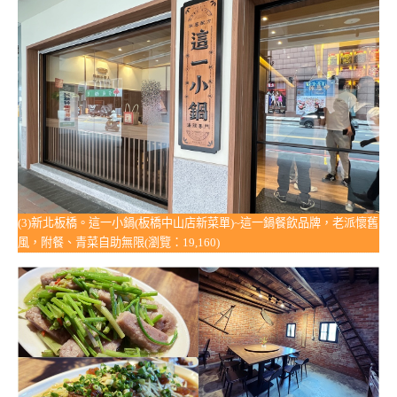
(3)新北板橋。這一小鍋(板橋中山店新菜單)~這一鍋餐飲品牌，老派懷舊
風，附餐、青菜自助無限(瀏覽：19,160)