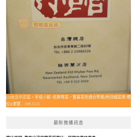
(3)台北中正區。羊成小館~老牌粵菜，豐富菜色適合聚餐(附詳細菜單/價
位)(瀏覽：109,512)
最新推播訊息