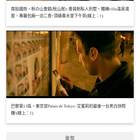
南投國姓。秋の山會館(秋山居)~會員制私人別墅，獨棟villa溫泉湯
屋、專屬包廂一泊二食+頂級春水堂下午茶(線上：1)
巴黎第13區。東京宮Palais de Tokyo~艾蜜莉的最後一台黑白快照
機!(線上：1)
彙整