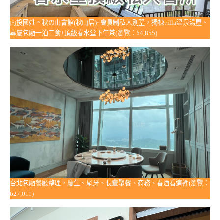
南投國姓。秋の山會館(秋山居)~會員制私人別墅，獨棟villa溫泉湯屋、
專屬包廂一泊二食+頂級春水堂下午茶(瀏覽：54,855)
台北包廂餐廳整理，慶生、尾牙、長輩聚餐、商務、春酒看這裡(瀏覽：
627,011)