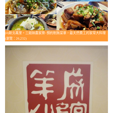
(4)新北萬里。三姐妹農家樂~預約制無菜單，最天然費工的家常大料理
(瀏覽：26,232)