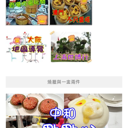
燒臘與一盅兩件