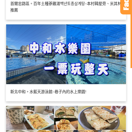
首爾忠路區。百年土種蔘雞湯백년토종삼계탕~本村韓屋旁、米其林
推薦
新北中和。水藍天游泳館~巷子內的水上樂園!