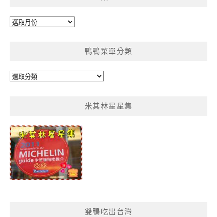
彙
整
鴨鴨菜單分類
鴨
鴨
菜
米其林星星集
單
分
類
雙鴨吃出台灣