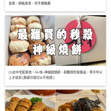
皆香，銅板美食、伴手禮推薦
(5)台中宅配美食。Mr.啃~神級甜燒餅、超難買秒殺聖品，等半年以
上才收到 (貴婦可頌可以不用買!)