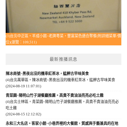
(3)台北中正區。羊成小館~老牌粵菜，豐富菜色適合聚餐(附詳細菜單/價
位)(瀏覽：109,511)
最新推播訊息
陳冰商號~黑夜出沒的機車紅茶冰，艋舺古早味美食
(4)台北萬華區。陳冰商號~黑夜出沒的機車紅茶冰，艋舺古早味美食
(2024-08-19 11:07:01)
青菜園~陽明山竹子湖餐廳推薦。高貴不貴油油亮亮必吃土雞
(4)台北士林區。青菜園~陽明山竹子湖餐廳推薦。高貴不貴油油亮亮必
吃土雞
(2024-08-15 12:12:02)
永和三大名店。客家小館~小巷弄裡的大餐館，質感與手藝兼具的在地