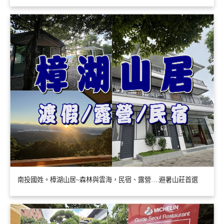
南投國姓。樟湖山居~森林與雲海，民宿、露營….避暑山莊首選