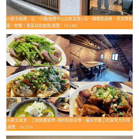
(3)新北板橋。這一小鍋(板橋中山店新菜單)~這一鍋餐飲品牌，老派懷舊
風，附餐、青菜自助無限(瀏覽：19,148)
(4)新北萬里。三姐妹農家樂~預約制無菜單，最天然費工的家常大料理
(瀏覽：26,223)