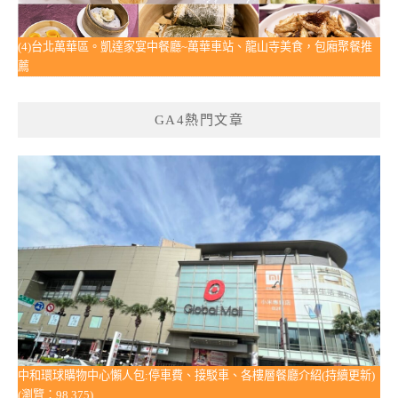
(4)台北萬華區。凱達家宴中餐廳~萬華車站、龍山寺美食，包廂聚餐推
薦
GA4熱門文章
中和環球購物中心懶人包:停車費、接駁車、各樓層餐廳介紹(持續更新)
(瀏覽：98,375)