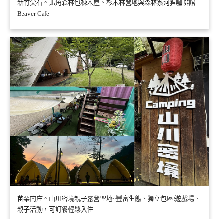
新竹尖石。北角森林包棟木屋、杉木林營地與森林系河狸咖啡館
Beaver Cafe
苗栗南庄。山川密境親子露營聖地~豐富生態、獨立包區!遊戲場、
親子活動，可訂餐輕鬆入住