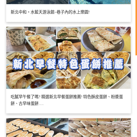
新北中和。水藍天游泳館~巷子內的水上樂園!
吃膩早午餐了嗎? 精選新北早餐蛋餅推薦! 特色酥皮蛋餅、粉漿蛋
餅、古早味蛋餅….