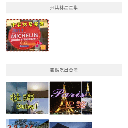
菜
米其林星星集
單
分
類
雙鴨吃出台灣