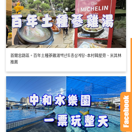
首爾忠路區。百年土種蔘雞湯백년토종삼계탕~本村韓屋旁、米其林
推薦