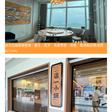
台北包廂餐廳整理，慶生、尾牙、長輩聚餐、商務、春酒看這裡(瀏覽：
627,010)