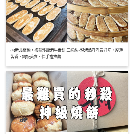
(4)新北板橋。梅華珍鹿港牛舌餅.三姊妹~現烤熱呼呼最好吃，厚薄
皆香，銅板美食、伴手禮推薦