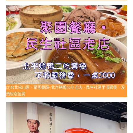
(3)台北松山區。聚園餐廳~北京烤鴨40年老店，民生社區平價聚餐，沒
預約沒位置