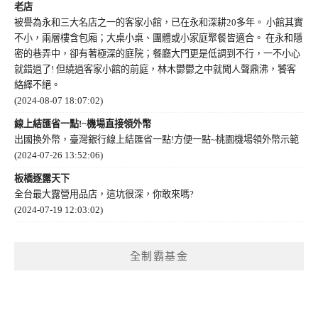
老店
被譽為永和三大名店之一的客家小館，已在永和深耕20多年。 小館其實
不小，兩層樓含包廂；大桌小桌、團體或小家庭聚餐皆適合。 在永和隱
密的巷弄中，卻有著極深的庭院；餐廳大門更是低調到不行，一不小心
就錯過了! 但繞過客家小館的前庭，林木鬱鬱之中就聞人聲鼎沸，饕客
絡繹不絕。
(2024-08-07 18:07:02)
線上結匯省一點!~機場直接領外幣
出國換外幣，臺灣銀行線上結匯省一點!方便一點~桃園機場領外幣示範
(2024-07-26 13:52:06)
板橋逐露天下
全台最大露營用品店，這坑很深，你敢來嗎?
(2024-07-19 12:03:02)
全制霸基金