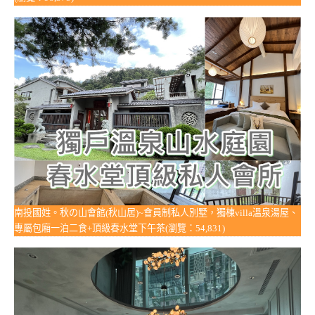
南投國姓。秋の山會館(秋山居)~會員制私人別墅，獨棟villa溫泉湯屋、
專屬包廂一泊二食+頂級春水堂下午茶(瀏覽：54,831)