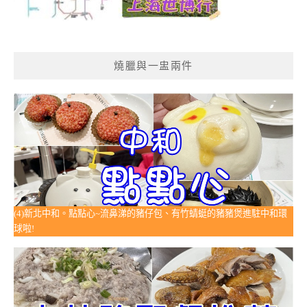
燒臘與一盅兩件
(4)新北中和。點點心~流鼻涕的豬仔包、有竹蜻蜓的豬豬煲進駐中和環
球啦!