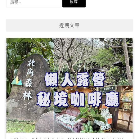
尋
關
鍵
近期文章
字: