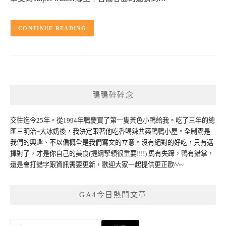
CONTINUE READING
鴨鴨碎碎念
交往迄今25年。從1994年鴨慶買了第一隻黃色小鴨給我。吃了三年的總
匯三明治+大冰奶後，我決定跟著他吃香喝辣共築鴨鴨小屋。全制霸是
我們的興趣、不以偏概全是我們寫文的立意。沒有絕對的好吃，只有選
擇對了，才是你自己的美食(提綱挈領很重要!!!!) 馬有失蹄，鴨有錯掌，
還是會打錯字跟資訊需要更新，歡迎大家一起提供更正歐^^~
GA4今日熱門文章
搜