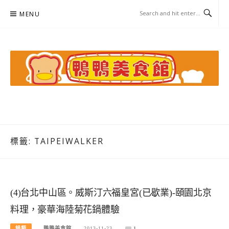
Skip
MENU
to
content
鴨鴨美食館
美食/旅遊/米其林親子資料收集
標籤:
TAIPEIWALKER
(4)台北中山區。威斯汀六福皇宮(已歇業)-頤園北京
料理，豪華海陸菊花鍋體驗
鍋類
鴨鴨美食館
2013-11-23
1