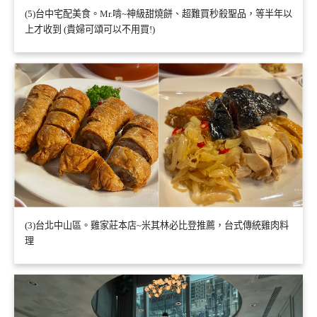
(5)台中宅配美食。Mr.啃~神級甜燒餅、超難買秒殺聖品，等半年以
上才收到 (貴婦可頌可以不用買!)
(3)台北中山區。雞家莊本店~米其林必比登推薦，台式傳統雞肉料
理