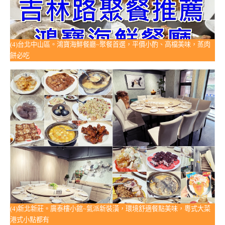
(4)台北中山區。鴻寶海鮮餐廳~聚餐首選，平價小酌、高檔美味，蒸肉
餅必吃
(4)新北新莊。廣泰樓小館~氣派新裝潢，環境舒適餐點美味，粵式大菜
港式小點都有