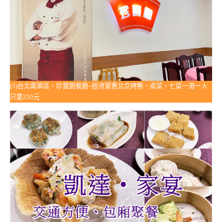
(3)台北萬華區。珍寶園餐廳~經濟實惠北京烤鴨、桌菜，七菜一湯一人
只要250元