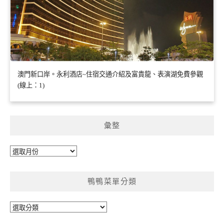
澳門新口岸。永利酒店~住宿交通介紹及富貴龍、表演湖免費參觀
(線上：1)
彙整
彙
整
鴨鴨菜單分類
鴨
鴨