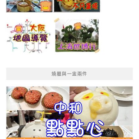
燒臘與一盅兩件