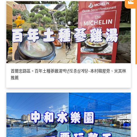
首爾忠路區。百年土種蔘雞湯백년토종삼계탕~本村韓屋旁、米其林
推薦