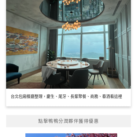
台北包廂餐廳整理，慶生、尾牙、長輩聚餐、商務、春酒看這裡
點擊鴨鴨分潤夥伴獲得優惠