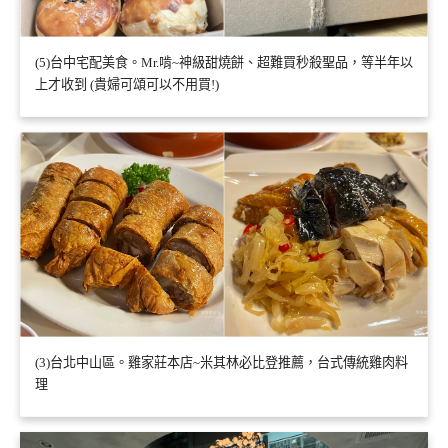
(5)台中宅配美食。Mr.啃~神級甜燒餅、超難買秒殺聖品，等半年以
上才收到 (貴婦可頌可以不用買!)
(3)台北中山區。雞家莊本店~米其林必比登推薦，台式傳統雞肉料
理