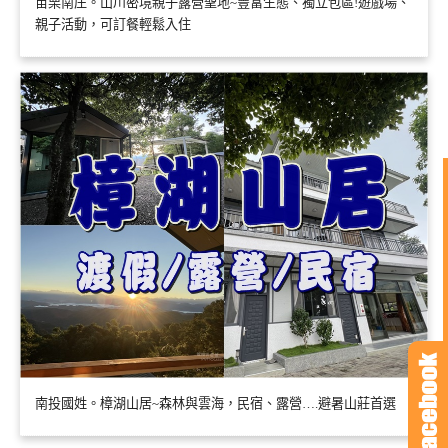
苗栗南庄。山川密境親子露營聖地~豐富生態、獨立包區!遊戲場、
親子活動，可訂餐輕鬆入住
南投國姓。樟湖山居~森林與雲海，民宿、露營….避暑山莊首選