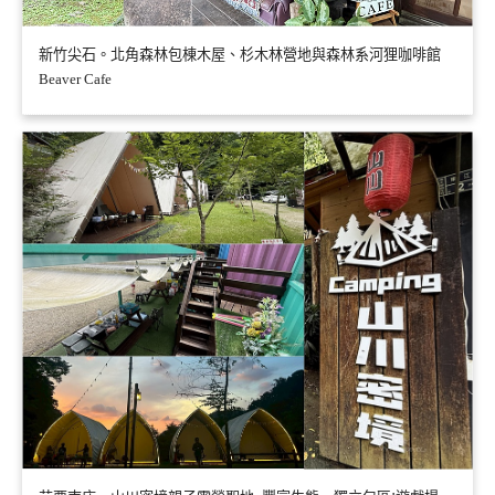
新竹尖石。北角森林包棟木屋、杉木林營地與森林系河狸咖啡館
Beaver Cafe