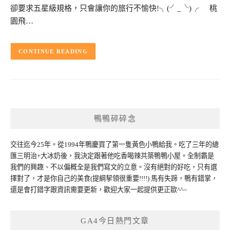
卻要求五星級規格，只會讓你的旅行不愉快!╮(╯_╰)╭ 桃
園飛…
CONTINUE READING
鴨鴨碎碎念
交往迄今25年。從1994年鴨慶買了第一隻黃色小鴨給我。吃了三年的總
匯三明治+大冰奶後，我決定跟著他吃香喝辣共築鴨鴨小屋。全制霸是
我們的興趣、不以偏概全是我們寫文的立意。沒有絕對的好吃，只有選
擇對了，才是你自己的美食(提綱挈領很重要!!!!) 馬有失蹄，鴨有錯掌，
還是會打錯字跟資訊需要更新，歡迎大家一起提供更正歐^^~
GA4今日熱門文章