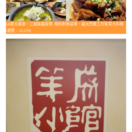
(4)新北萬里。三姐妹農家樂~預約制無菜單，最天然費工的家常大料理
(瀏覽：26,229)