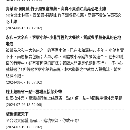
青菜園~陽明山竹子湖餐廳推薦。高貴不貴油油亮亮必吃土雞
(4)台北士林區。青菜園~陽明山竹子湖餐廳推薦。高貴不貴油油亮亮必
吃土雞
(2024-08-15 12:12:02)
永和三大名店。客家小館~小巷弄裡的大餐館，質感與手藝兼具的在地
老店
被譽為永和三大名店之一的客家小館，已在永和深耕20多年。 小館其實
不小，兩層樓含包廂；大桌小桌、團體或小家庭聚餐皆適合。 在永和隱
密的巷弄中，卻有著極深的庭院；餐廳大門更是低調到不行，一不小心
就錯過了! 但繞過客家小館的前庭，林木鬱鬱之中就聞人聲鼎沸，饕客
絡繹不絕。
(2024-08-07 18:07:02)
線上結匯省一點!~機場直接領外幣
出國換外幣，臺灣銀行線上結匯省一點!方便一點~桃園機場領外幣示範
(2024-07-26 13:52:06)
板橋逐露天下
全台最大露營用品店，這坑很深，你敢來嗎?
(2024-07-19 12:03:02)