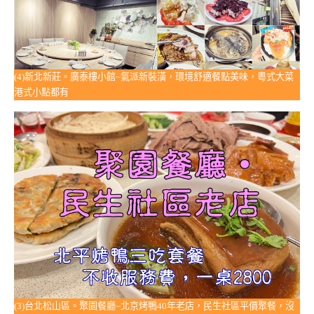
(4)新北新莊。廣泰樓小館~氣派新裝潢，環境舒適餐點美味，粵式大菜
港式小點都有
(3)台北松山區。聚園餐廳~北京烤鴨40年老店，民生社區平價聚餐，沒