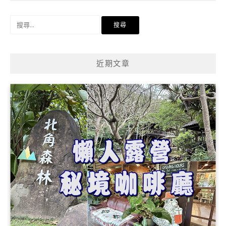
搜
尋
關
鍵
近期文章
字: