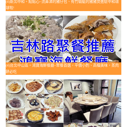
(4)新北中和。點點心~流鼻涕的豬仔包、有竹蜻蜓的豬豬煲進駐中和環
球啦!
(4)台北中山區。鴻寶海鮮餐廳~聚餐首選，平價小酌、高檔美味，蒸肉
餅必吃