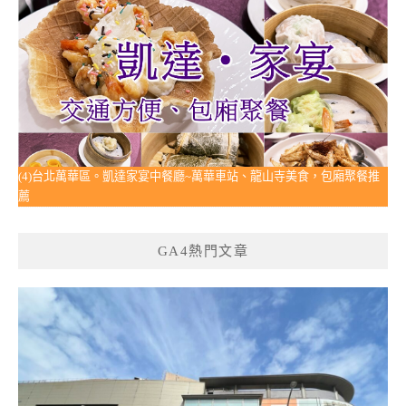
(4)台北萬華區。凱達家宴中餐廳~萬華車站、龍山寺美食，包廂聚餐推
薦
GA4熱門文章