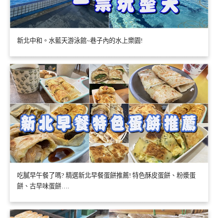
新北中和。水藍天游泳館~巷子內的水上樂園!
吃膩早午餐了嗎? 精選新北早餐蛋餅推薦! 特色酥皮蛋餅、粉漿蛋
餅、古早味蛋餅….