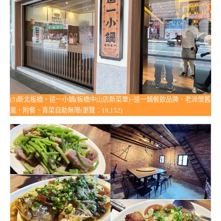
(3)新北板橋。這一小鍋(板橋中山店新菜單)~這一鍋餐飲品牌，老派懷舊
風，附餐、青菜自助無限(瀏覽：19,152)