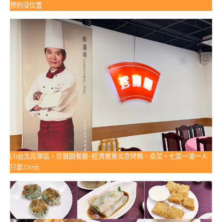
預約沒位置
(3)台北萬華區。珍寶園餐廳~經濟實惠北京烤鴨、桌菜，七菜一湯一人
只要250元