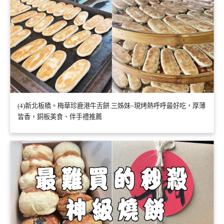
(4)新北板橋。梅華珍鹿港牛舌餅.三姊妹~現烤熱呼呼最好吃，厚薄
皆香，銅板美食、伴手禮推薦