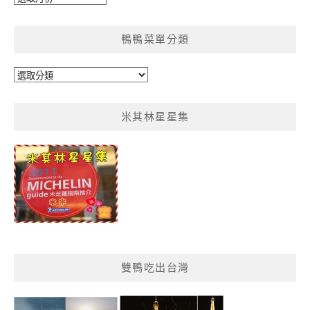
整
鴨鴨菜單分類
鴨
鴨
菜
米其林星星集
單
分
類
雙鴨吃出台灣