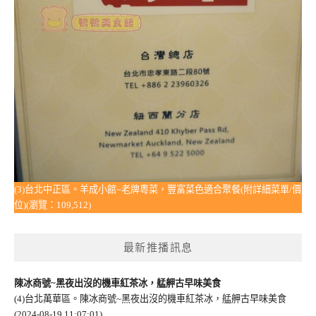
(3)台北中正區。羊成小館~老牌粵菜，豐富菜色適合聚餐(附詳細菜單/價
位)(瀏覽：109,512)
最新推播訊息
陳冰商號~黑夜出沒的機車紅茶冰，艋舺古早味美食
(4)台北萬華區。陳冰商號~黑夜出沒的機車紅茶冰，艋舺古早味美食
(2024-08-19 11:07:01)