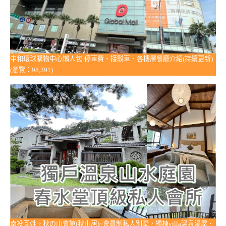
中和環球購物中心懶人包:停車費、接駁車、各樓層餐廳介紹(持續更新)
(瀏覽：98,391)
南投國姓。秋の山會館(秋山居)~會員制私人別墅，獨棟villa溫泉湯屋、