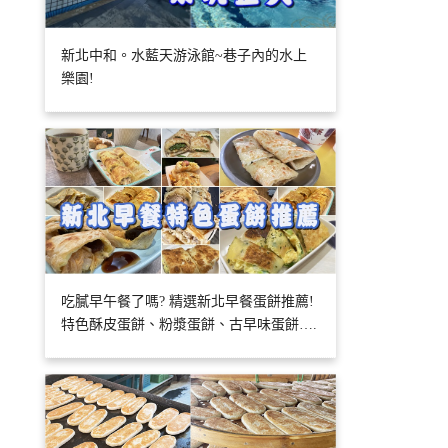
新北中和。水藍天游泳館~巷子內的水上
樂園!
吃膩早午餐了嗎? 精選新北早餐蛋餅推薦!
特色酥皮蛋餅、粉漿蛋餅、古早味蛋餅….