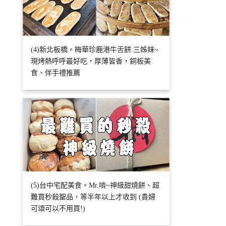
(4)新北板橋。梅華珍鹿港牛舌餅.三姊妹~
現烤熱呼呼最好吃，厚薄皆香，銅板美
食、伴手禮推薦
(5)台中宅配美食。Mr.啃~神級甜燒餅、超
難買秒殺聖品，等半年以上才收到 (貴婦
可頌可以不用買!)