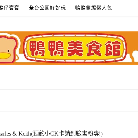
鴨仔寶寶
全台公園好好玩
鴨鴨彙編懶人包
es & Keith(預約小CK卡請到臉書粉專!)