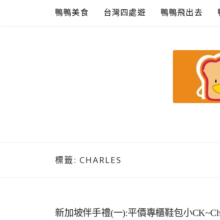
Skip
鴨鴨美食
台灣四處遊
鴨鴨飛出去
to
content
鴨鴨美食館
美食/旅遊/米其林親子資料收集
標籤:
CHARLES
新加坡伴手禮(一):平價專櫃鞋包小CK~Charl