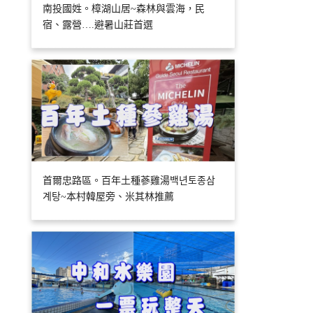
南投國姓。樟湖山居~森林與雲海，民
宿、露營….避暑山莊首選
首爾忠路區。百年土種蔘雞湯백년토종삼
계탕~本村韓屋旁、米其林推薦