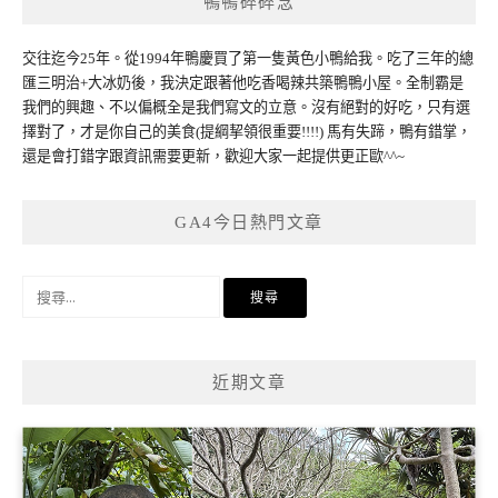
鴨鴨碎碎念
交往迄今25年。從1994年鴨慶買了第一隻黃色小鴨給我。吃了三年的總
匯三明治+大冰奶後，我決定跟著他吃香喝辣共築鴨鴨小屋。全制霸是
我們的興趣、不以偏概全是我們寫文的立意。沒有絕對的好吃，只有選
擇對了，才是你自己的美食(提綱挈領很重要!!!!) 馬有失蹄，鴨有錯掌，
還是會打錯字跟資訊需要更新，歡迎大家一起提供更正歐^^~
GA4今日熱門文章
搜
尋
關
鍵
近期文章
字: