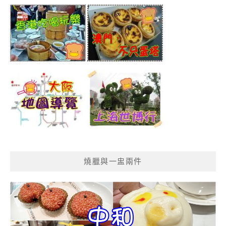
燒臘與一盅兩件