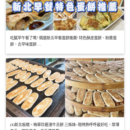
吃膩早午餐了嗎? 精選新北早餐蛋餅推薦! 特色酥皮蛋餅、粉漿蛋
餅、古早味蛋餅….
(4)新北板橋。梅華珍鹿港牛舌餅.三姊妹~現烤熱呼呼最好吃，厚薄