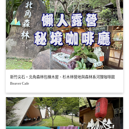
新竹尖石。北角森林包棟木屋、杉木林營地與森林系河狸咖啡館
Beaver Cafe