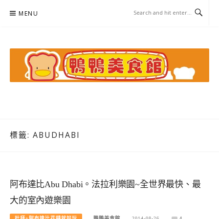
Skip
MENU
to
content
鴨鴨美食館
美食/旅遊/米其林親子資料收集
標籤:
ABUDHABI
阿布達比Abu Dhabi。法拉利樂園~全世界最快、最
大的室內遊樂園
杜拜+阿布達比花錢就好玩
鴨鴨美食館
2014-08-26
4