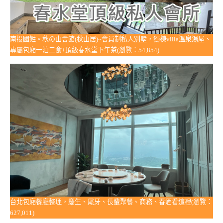
南投國姓。秋の山會館(秋山居)~會員制私人別墅，獨棟villa溫泉湯屋、
專屬包廂一泊二食+頂級春水堂下午茶(瀏覽：54,854)
台北包廂餐廳整理，慶生、尾牙、長輩聚餐、商務、春酒看這裡(瀏覽：
627,011)