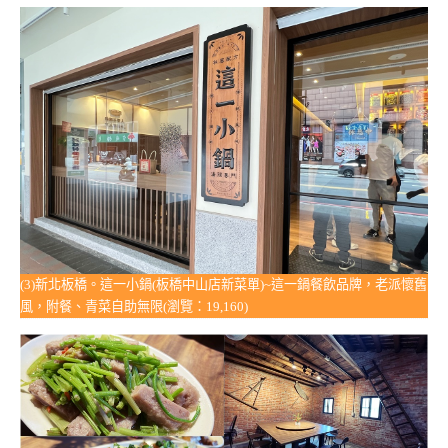
(3)新北板橋。這一小鍋(板橋中山店新菜單)~這一鍋餐飲品牌，老派懷舊
風，附餐、青菜自助無限(瀏覽：19,160)