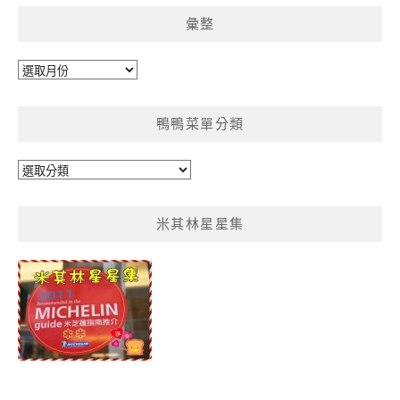
彙整
彙
整
鴨鴨菜單分類
鴨
鴨
菜
米其林星星集
單
分
類