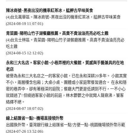
陳冰商號~黑夜出沒的機車紅茶冰，艋舺古早味美食
(4)台北萬華區。陳冰商號~黑夜出沒的機車紅茶冰，艋舺古早味美食
(2024-08-19 11:07:01)
青菜園~陽明山竹子湖餐廳推薦。高貴不貴油油亮亮必吃土雞
(4)台北士林區。青菜園~陽明山竹子湖餐廳推薦。高貴不貴油油亮亮必
吃土雞
(2024-08-15 12:12:02)
永和三大名店。客家小館~小巷弄裡的大餐館，質感與手藝兼具的在地
老店
被譽為永和三大名店之一的客家小館，已在永和深耕20多年。 小館其實
不小，兩層樓含包廂；大桌小桌、團體或小家庭聚餐皆適合。 在永和隱
密的巷弄中，卻有著極深的庭院；餐廳大門更是低調到不行，一不小心
就錯過了! 但繞過客家小館的前庭，林木鬱鬱之中就聞人聲鼎沸，饕客
絡繹不絕。
(2024-08-07 18:07:02)
線上結匯省一點!~機場直接領外幣
出國換外幣，臺灣銀行線上結匯省一點!方便一點~桃園機場領外幣示範
(2024-07-26 13:52:06)