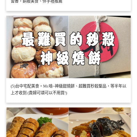
皆香，銅板美食、伴手禮推薦
(5)台中宅配美食。Mr.啃~神級甜燒餅、超難買秒殺聖品，等半年以
上才收到 (貴婦可頌可以不用買!)