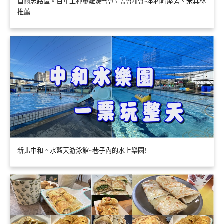
首爾忠路區。百年土種蔘雞湯백년토종삼계탕~本村韓屋旁、米其林
推薦
新北中和。水藍天游泳館~巷子內的水上樂園!