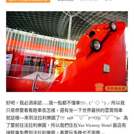
好吧，我必須承認…..我一點都不懂車!!!╮(╯◇╰)╭ 所以我
只是想要看看跑車長怎樣，還有坐一下世界最快的雲霄飛車
就這樣~~來到法拉利樂園了!!! o(# ￣▽￣)==O))￣▽￣”)o 為
了要前往法拉利樂園，所以我們住在Yas Viceroy Hotel 飯店有
接駁車免費到法拉利樂園，看要玩多晚也不用擔…