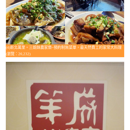
(4)新北萬里。三姐妹農家樂~預約制無菜單，最天然費工的家常大料理
(瀏覽：26,232)