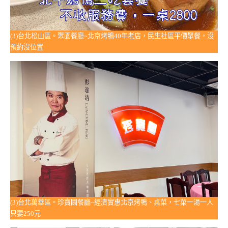
(3)台北松山區。聚園餐廳~北京烤鴨40年老店，民生社區平價聚餐，沒
預約沒位置
(3)台北萬華區。珍寶園餐廳~經濟實惠北京烤鴨、桌菜，七菜一湯一人
只要250元