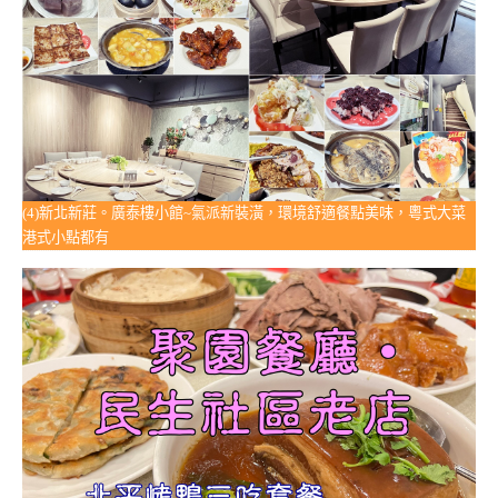
(4)新北新莊。廣泰樓小館~氣派新裝潢，環境舒適餐點美味，粵式大菜
港式小點都有