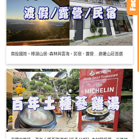
南投國姓。樟湖山居~森林與雲海，民宿、露營….避暑山莊首選