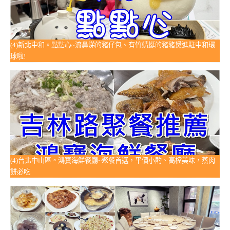
(4)新北中和。點點心~流鼻涕的豬仔包、有竹蜻蜓的豬豬煲進駐中和環
球啦!
(4)台北中山區。鴻寶海鮮餐廳~聚餐首選，平價小酌、高檔美味，蒸肉
餅必吃