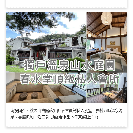
南投國姓。秋の山會館(秋山居)~會員制私人別墅，獨棟villa溫泉湯
屋、專屬包廂一泊二食+頂級春水堂下午茶(線上：1)