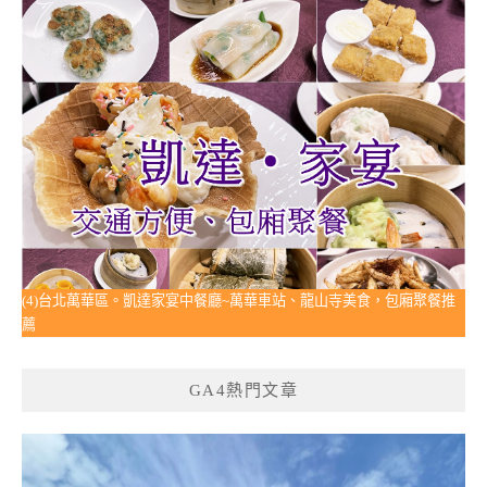
(4)台北萬華區。凱達家宴中餐廳~萬華車站、龍山寺美食，包廂聚餐推
薦
GA4熱門文章