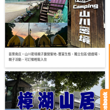
苗栗南庄。山川密境親子露營聖地~豐富生態、獨立包區!遊戲場、
親子活動，可訂餐輕鬆入住