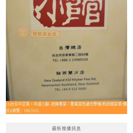
(3)台北中正區。羊成小館~老牌粵菜，豐富菜色適合聚餐(附詳細菜單/價
位)(瀏覽：109,512)
最新推播訊息