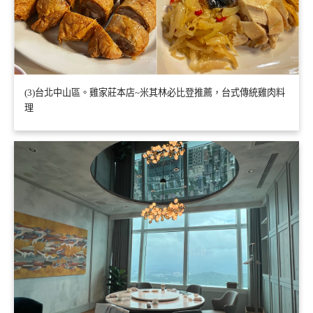
(3)台北中山區。雞家莊本店~米其林必比登推薦，台式傳統雞肉料
理