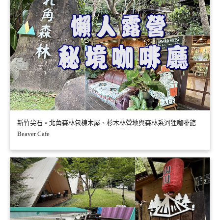
新竹尖石。北角森林包棟木屋、杉木林營地與森林系河狸咖啡館
Beaver Cafe