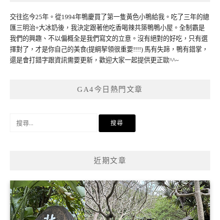
交往迄今25年。從1994年鴨慶買了第一隻黃色小鴨給我。吃了三年的總
匯三明治+大冰奶後，我決定跟著他吃香喝辣共築鴨鴨小屋。全制霸是
我們的興趣、不以偏概全是我們寫文的立意。沒有絕對的好吃，只有選
擇對了，才是你自己的美食(提綱挈領很重要!!!!) 馬有失蹄，鴨有錯掌，
還是會打錯字跟資訊需要更新，歡迎大家一起提供更正歐^^~
GA4今日熱門文章
搜
尋
關
鍵
近期文章
字: