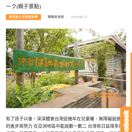
ーク(親子景點)
東京迪士尼悠閒玩樂
鴨鴨美食館
2019-08-27
有了孩子以後，深深體會台灣這幾年在兒童權、無障礙設施上
的進步與努力 在亞洲地區中能說數一數二 台灣有日益增多的