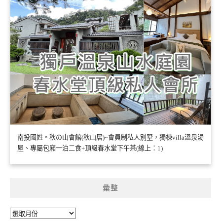
南投國姓。秋の山會館(秋山居)~會員制私人別墅，獨棟villa溫泉湯
屋、專屬包廂一泊二食+頂級春水堂下午茶(線上：1)
彙整
彙