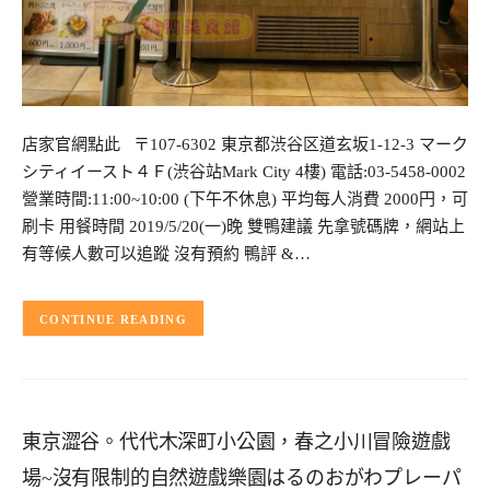
店家官網點此 〒107-6302 東京都渋谷区道玄坂1-12-3 マーク
シティイースト４Ｆ(渋谷站Mark City 4樓) 電話:03-5458-0002
營業時間:11:00~10:00 (下午不休息) 平均每人消費 2000円，可
刷卡 用餐時間 2019/5/20(一)晚 雙鴨建議 先拿號碼牌，網站上
有等候人數可以追蹤 沒有預約 鴨評 &…
CONTINUE READING
東京澀谷。代代木深町小公園，春之小川冒險遊戲
場~沒有限制的自然遊戲樂園はるのおがわプレーパ