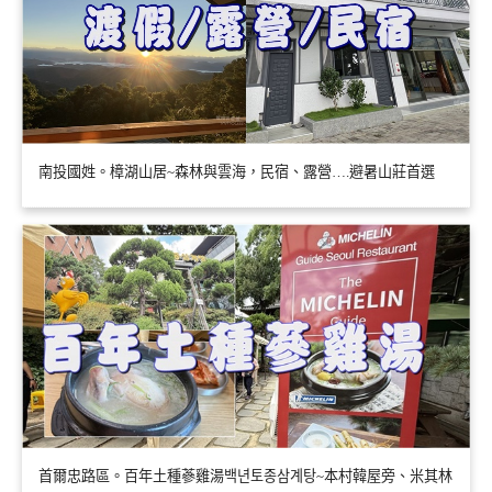
南投國姓。樟湖山居~森林與雲海，民宿、露營….避暑山莊首選
首爾忠路區。百年土種蔘雞湯백년토종삼계탕~本村韓屋旁、米其林