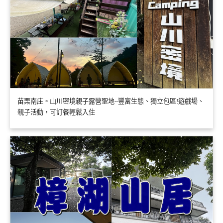
苗栗南庄。山川密境親子露營聖地~豐富生態、獨立包區!遊戲場、
親子活動，可訂餐輕鬆入住