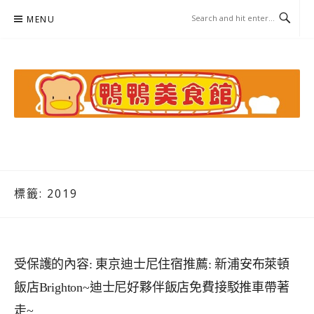
Skip
MENU
to
content
鴨鴨美食館
美食/旅遊/米其林親子資料收集
標籤:
2019
受保護的內容: 東京迪士尼住宿推薦: 新浦安布萊頓
飯店Brighton~迪士尼好夥伴飯店免費接駁推車帶著
走~