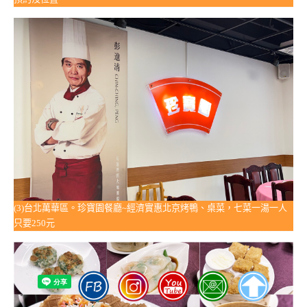
(3)台北萬華區。珍寶園餐廳~經濟實惠北京烤鴨、桌菜，七菜一湯一人
只要250元