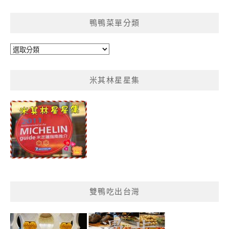
整
鴨鴨菜單分類
鴨
鴨
菜
米其林星星集
單
分
類
雙鴨吃出台灣