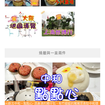
燒臘與一盅兩件
(4)新北中和。點點心~流鼻涕的豬仔包、有竹蜻蜓的豬豬煲進駐中和環