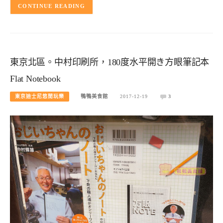
CONTINUE READING
東京北區。中村印刷所，180度水平開き方眼筆記本
Flat Notebook
東京迪士尼悠閒玩樂
鴨鴨美食館
2017-12-19
3