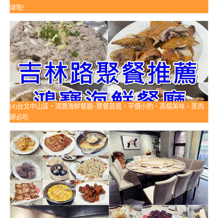
球啦!
(4)台北中山區。鴻寶海鮮餐廳~聚餐首選，平價小酌、高檔美味，蒸肉
餅必吃