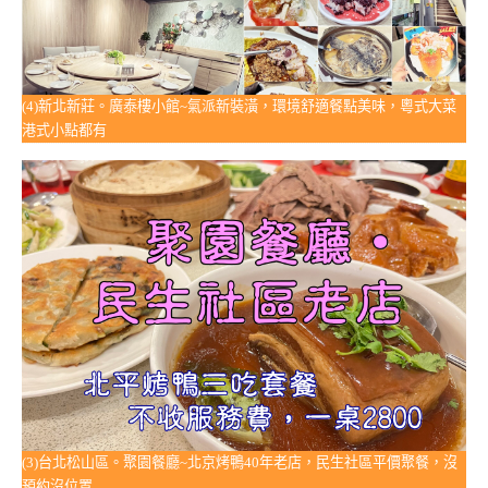
(4)新北新莊。廣泰樓小館~氣派新裝潢，環境舒適餐點美味，粵式大菜
港式小點都有
(3)台北松山區。聚園餐廳~北京烤鴨40年老店，民生社區平價聚餐，沒
預約沒位置