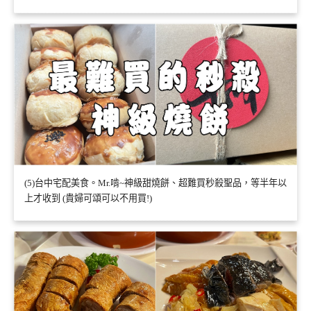
(5)台中宅配美食。Mr.啃~神級甜燒餅、超難買秒殺聖品，等半年以
上才收到 (貴婦可頌可以不用買!)