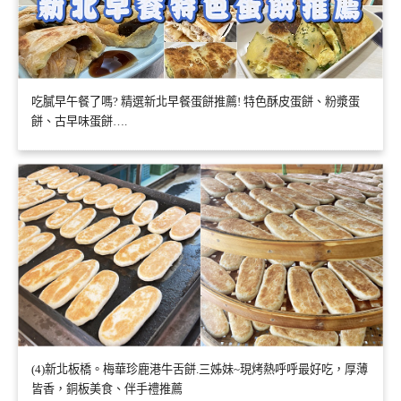
吃膩早午餐了嗎? 精選新北早餐蛋餅推薦! 特色酥皮蛋餅、粉漿蛋
餅、古早味蛋餅….
(4)新北板橋。梅華珍鹿港牛舌餅.三姊妹~現烤熱呼呼最好吃，厚薄
皆香，銅板美食、伴手禮推薦