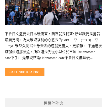
不會日文還要去日本玩密室，簡直就是找死! 所以我們是抱著
增廣見聞，為大眾謀福利的心態去的! o(# ￣▽￣)==O))￣▽
￣”)o 雖然久聞富士急樂園的遊戲更龐大、更複雜， 不過這次
沒辦法跑那麼遠，所以還是先從小型位於市區中Nazotomo
cafe下手! 先來說結論: Nazotomo cafe不會日文無法玩…
CONTINUE READING
鴨鴨碎碎念