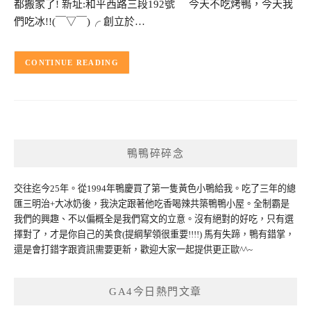
都搬家了! 新址:和平西路三段192號 今天不吃烤鴨，今天我
們吃冰!!(￣▽￣)╭ 創立於…
CONTINUE READING
鴨鴨碎碎念
交往迄今25年。從1994年鴨慶買了第一隻黃色小鴨給我。吃了三年的總
匯三明治+大冰奶後，我決定跟著他吃香喝辣共築鴨鴨小屋。全制霸是
我們的興趣、不以偏概全是我們寫文的立意。沒有絕對的好吃，只有選
擇對了，才是你自己的美食(提綱挈領很重要!!!!) 馬有失蹄，鴨有錯掌，
還是會打錯字跟資訊需要更新，歡迎大家一起提供更正歐^^~
GA4今日熱門文章