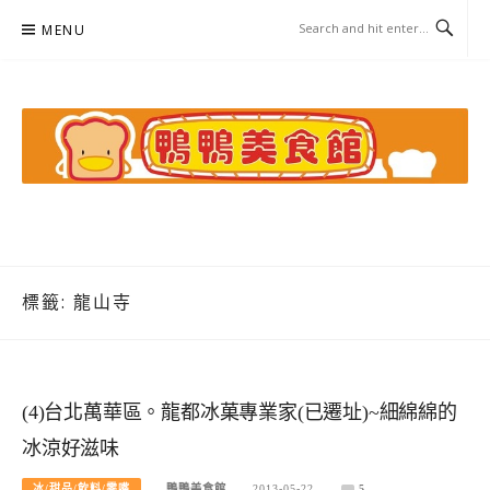
Skip
MENU
to
content
鴨鴨美食館
美食/旅遊/米其林親子資料收集
標籤:
龍山寺
(4)台北萬華區。龍都冰菓專業家(已遷址)~細綿綿的
冰涼好滋味
冰/甜品/飲料/零嘴
鴨鴨美食館
2013-05-22
5