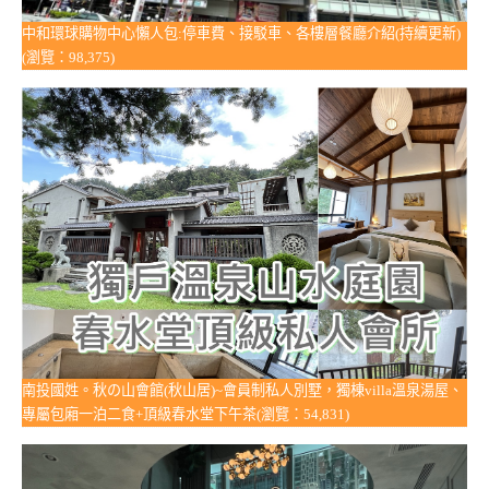
中和環球購物中心懶人包:停車費、接駁車、各樓層餐廳介紹(持續更新)
(瀏覽：98,375)
南投國姓。秋の山會館(秋山居)~會員制私人別墅，獨棟villa溫泉湯屋、
專屬包廂一泊二食+頂級春水堂下午茶(瀏覽：54,831)