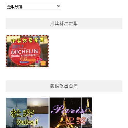
鴨
鴨
菜
米其林星星集
單
分
類
雙鴨吃出台灣