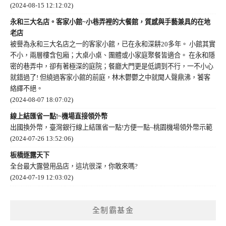
(2024-08-15 12:12:02)
永和三大名店。客家小館~小巷弄裡的大餐館，質感與手藝兼具的在地
老店
被譽為永和三大名店之一的客家小館，已在永和深耕20多年。 小館其實
不小，兩層樓含包廂；大桌小桌、團體或小家庭聚餐皆適合。 在永和隱
密的巷弄中，卻有著極深的庭院；餐廳大門更是低調到不行，一不小心
就錯過了! 但繞過客家小館的前庭，林木鬱鬱之中就聞人聲鼎沸，饕客
絡繹不絕。
(2024-08-07 18:07:02)
線上結匯省一點!~機場直接領外幣
出國換外幣，臺灣銀行線上結匯省一點!方便一點~桃園機場領外幣示範
(2024-07-26 13:52:06)
板橋逐露天下
全台最大露營用品店，這坑很深，你敢來嗎?
(2024-07-19 12:03:02)
全制霸基金