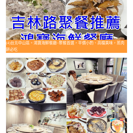
(4)台北中山區。鴻寶海鮮餐廳~聚餐首選，平價小酌、高檔美味，蒸肉
餅必吃