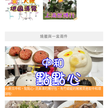
燒臘與一盅兩件
(4)新北中和。點點心~流鼻涕的豬仔包、有竹蜻蜓的豬豬煲進駐中和環
球啦!