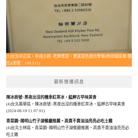
(3)台北中正區。羊成小館~老牌粵菜，豐富菜色適合聚餐(附詳細菜單/價
位)(瀏覽：109,511)
最新推播訊息
陳冰商號~黑夜出沒的機車紅茶冰，艋舺古早味美食
(4)台北萬華區。陳冰商號~黑夜出沒的機車紅茶冰，艋舺古早味美食
(2024-08-19 11:07:01)
青菜園~陽明山竹子湖餐廳推薦。高貴不貴油油亮亮必吃土雞
(4)台北士林區。青菜園~陽明山竹子湖餐廳推薦。高貴不貴油油亮亮必
吃土雞