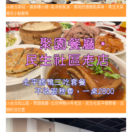
(4)新北新莊。廣泰樓小館~氣派新裝潢，環境舒適餐點美味，粵式大菜
港式小點都有
(3)台北松山區。聚園餐廳~北京烤鴨40年老店，民生社區平價聚餐，沒
預約沒位置