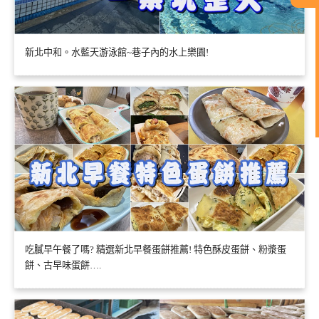
新北中和。水藍天游泳館~巷子內的水上樂園!
吃膩早午餐了嗎? 精選新北早餐蛋餅推薦! 特色酥皮蛋餅、粉漿蛋
餅、古早味蛋餅….