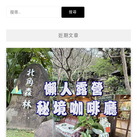
搜
尋
關
鍵
近期文章
字: