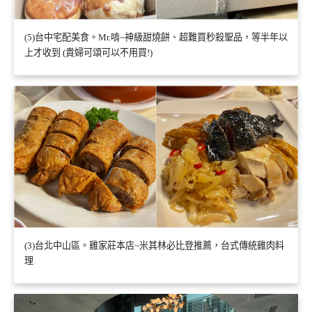
(5)台中宅配美食。Mr.啃~神級甜燒餅、超難買秒殺聖品，等半年以
上才收到 (貴婦可頌可以不用買!)
(3)台北中山區。雞家莊本店~米其林必比登推薦，台式傳統雞肉料
理