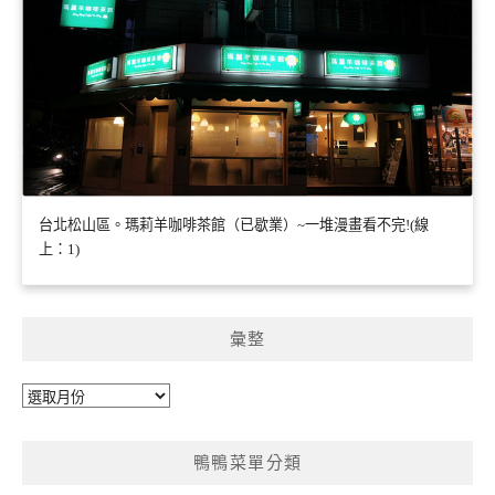
台北松山區。瑪莉羊咖啡茶館（已歇業）~一堆漫畫看不完!(線
上：1)
彙整
彙
整
鴨鴨菜單分類