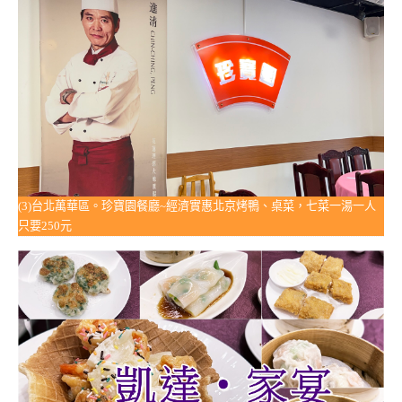
(3)台北萬華區。珍寶園餐廳~經濟實惠北京烤鴨、桌菜，七菜一湯一人
只要250元