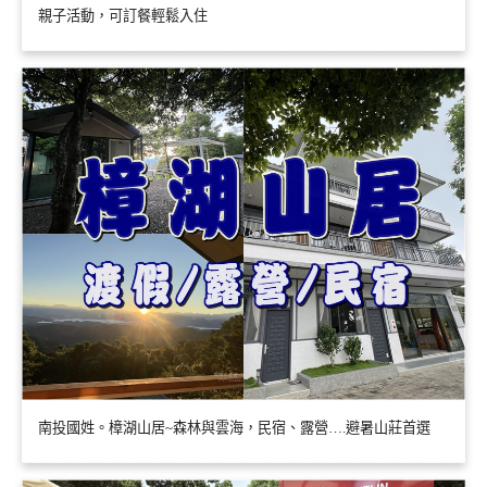
親子活動，可訂餐輕鬆入住
南投國姓。樟湖山居~森林與雲海，民宿、露營….避暑山莊首選