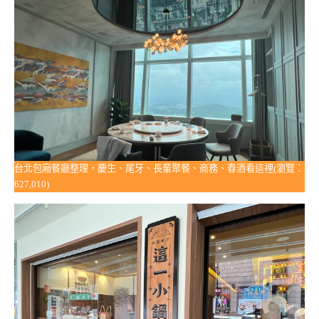
台北包廂餐廳整理，慶生、尾牙、長輩聚餐、商務、春酒看這裡(瀏覽：
627,010)