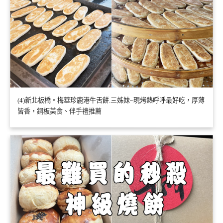
(4)新北板橋。梅華珍鹿港牛舌餅.三姊妹~現烤熱呼呼最好吃，厚薄
皆香，銅板美食、伴手禮推薦