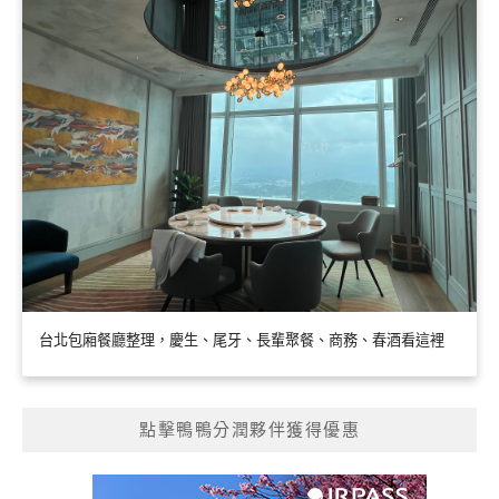
台北包廂餐廳整理，慶生、尾牙、長輩聚餐、商務、春酒看這裡
點擊鴨鴨分潤夥伴獲得優惠