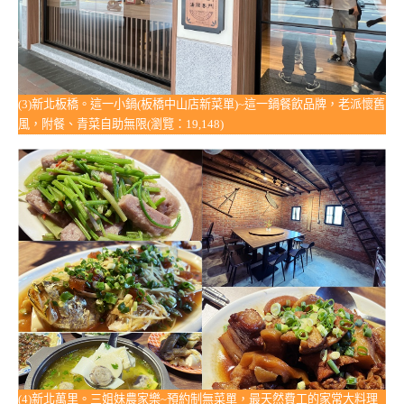
(3)新北板橋。這一小鍋(板橋中山店新菜單)~這一鍋餐飲品牌，老派懷舊
風，附餐、青菜自助無限(瀏覽：19,148)
(4)新北萬里。三姐妹農家樂~預約制無菜單，最天然費工的家常大料理