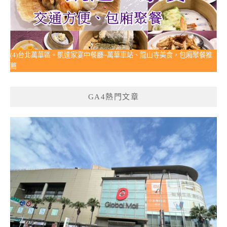
(4)台北萬華區。凱達家宴中餐廳~萬華車站、龍山寺美食，包廂聚餐推
薦
GA4熱門文章