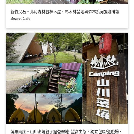
新竹尖石。北角森林包棟木屋、杉木林營地與森林系河狸咖啡館
Beaver Cafe
苗栗南庄。山川密境親子露營聖地~豐富生態、獨立包區!遊戲場、