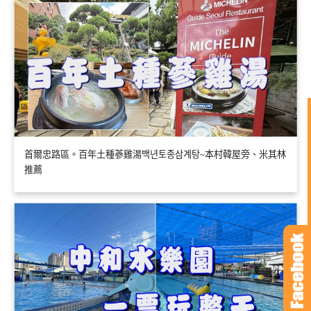
首爾忠路區。百年土種蔘雞湯백년토종삼계탕~本村韓屋旁、米其林
推薦