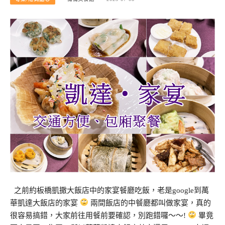
之前約板橋凱撒大飯店中的家宴餐廳吃飯，老是google到萬
華凱達大飯店的家宴
兩間飯店的中餐廳都叫做家宴，真的
很容易搞錯，大家前往用餐前要確認，別跑錯囉～～!
畢竟