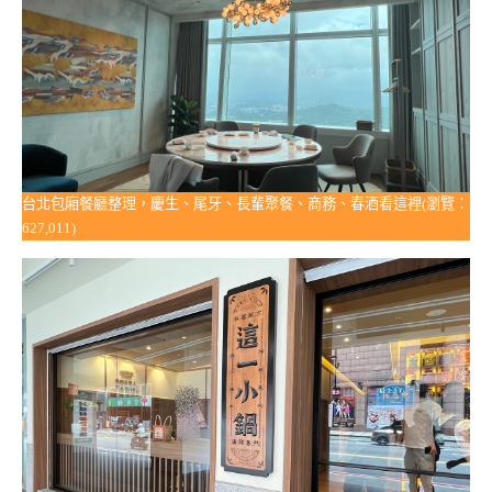
台北包廂餐廳整理，慶生、尾牙、長輩聚餐、商務、春酒看這裡(瀏覽：
627,011)