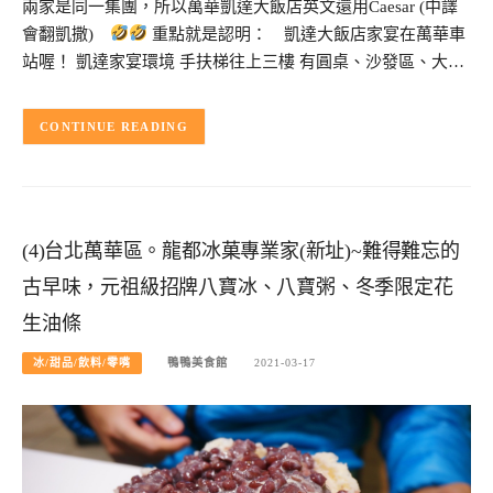
兩家是同一集團，所以萬華凱達大飯店英文還用Caesar (中譯
會翻凱撒)
重點就是認明： 凱達大飯店家宴在萬華車
站喔！ 凱達家宴環境 手扶梯往上三樓 有圓桌、沙發區、大…
CONTINUE READING
(4)台北萬華區。龍都冰菓專業家(新址)~難得難忘的
古早味，元祖級招牌八寶冰、八寶粥、冬季限定花
生油條
冰/甜品/飲料/零嘴
鴨鴨美食館
2021-03-17