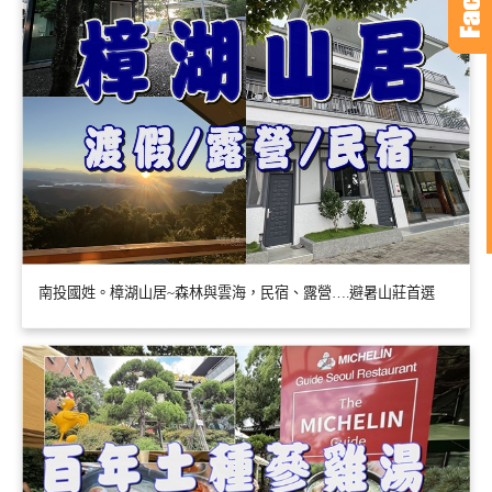
南投國姓。樟湖山居~森林與雲海，民宿、露營….避暑山莊首選