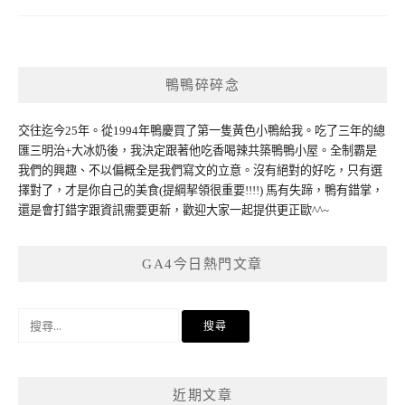
鴨鴨碎碎念
交往迄今25年。從1994年鴨慶買了第一隻黃色小鴨給我。吃了三年的總
匯三明治+大冰奶後，我決定跟著他吃香喝辣共築鴨鴨小屋。全制霸是
我們的興趣、不以偏概全是我們寫文的立意。沒有絕對的好吃，只有選
擇對了，才是你自己的美食(提綱挈領很重要!!!!) 馬有失蹄，鴨有錯掌，
還是會打錯字跟資訊需要更新，歡迎大家一起提供更正歐^^~
GA4今日熱門文章
搜
尋
關
鍵
近期文章
字: