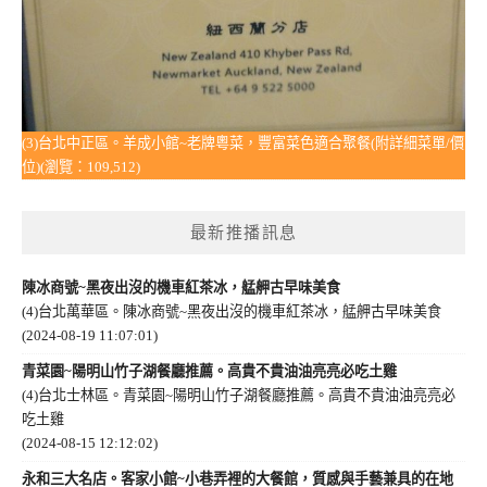
(3)台北中正區。羊成小館~老牌粵菜，豐富菜色適合聚餐(附詳細菜單/價
位)(瀏覽：109,512)
最新推播訊息
陳冰商號~黑夜出沒的機車紅茶冰，艋舺古早味美食
(4)台北萬華區。陳冰商號~黑夜出沒的機車紅茶冰，艋舺古早味美食
(2024-08-19 11:07:01)
青菜園~陽明山竹子湖餐廳推薦。高貴不貴油油亮亮必吃土雞
(4)台北士林區。青菜園~陽明山竹子湖餐廳推薦。高貴不貴油油亮亮必
吃土雞
(2024-08-15 12:12:02)
永和三大名店。客家小館~小巷弄裡的大餐館，質感與手藝兼具的在地