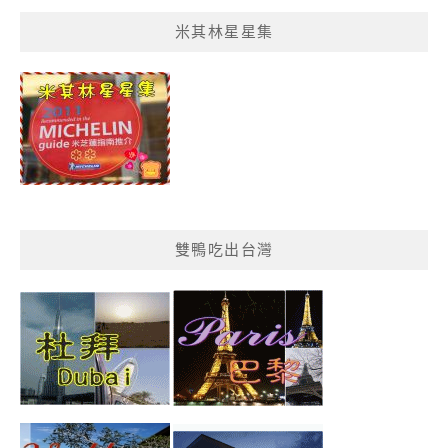
菜
米其林星星集
單
分
類
雙鴨吃出台灣