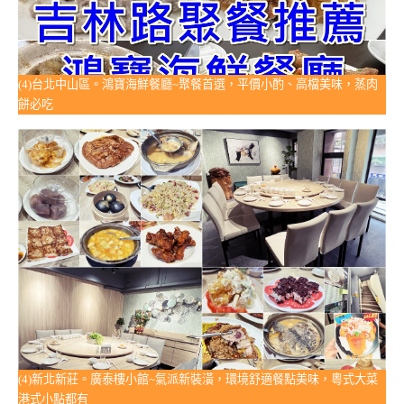
(4)台北中山區。鴻寶海鮮餐廳~聚餐首選，平價小酌、高檔美味，蒸肉
餅必吃
(4)新北新莊。廣泰樓小館~氣派新裝潢，環境舒適餐點美味，粵式大菜
港式小點都有