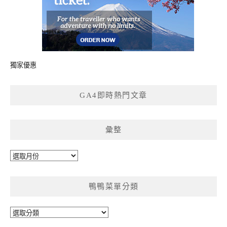
獨家優惠
GA4即時熱門文章
彙整
彙
整
鴨鴨菜單分類
鴨
鴨