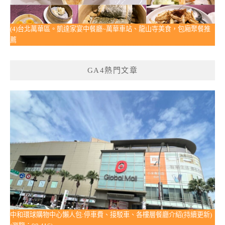
(4)台北萬華區。凱達家宴中餐廳~萬華車站、龍山寺美食，包廂聚餐推
薦
GA4熱門文章
中和環球購物中心懶人包:停車費、接駁車、各樓層餐廳介紹(持續更新)