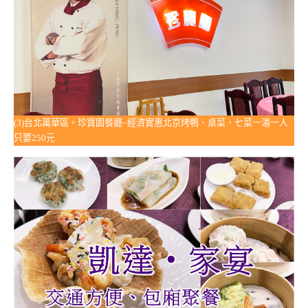
(3)台北萬華區。珍寶園餐廳~經濟實惠北京烤鴨、桌菜，七菜一湯一人
只要250元