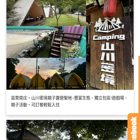
苗栗南庄。山川密境親子露營聖地~豐富生態、獨立包區!遊戲場、
親子活動，可訂餐輕鬆入住