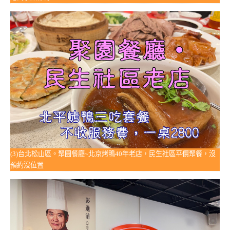
(3)台北松山區。聚園餐廳~北京烤鴨40年老店，民生社區平價聚餐，沒
預約沒位置