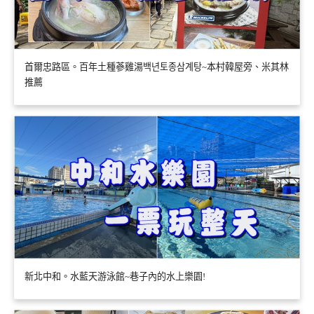
首爾忠路區。百年土種蔘雞湯백년토종삼계탕~本村韓屋旁、米其林
推薦
新北中和。水藍天游泳館~巷子內的水上樂園!