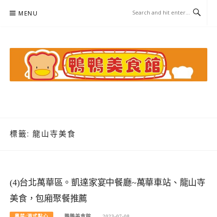
Skip
MENU
to
content
鴨鴨美食館
美食/旅遊/米其林親子資料收集
標籤:
龍山寺美食
(4)台北萬華區。凱達家宴中餐廳~萬華車站、龍山寺
美食，包廂聚餐推薦
粵菜/港式點心
鴨鴨美食館
2023-07-08