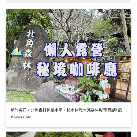
新竹尖石。北角森林包棟木屋、杉木林營地與森林系河狸咖啡館
Beaver Cafe