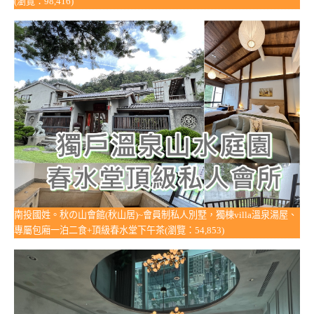
(瀏覽：98,416)
南投國姓。秋の山會館(秋山居)~會員制私人別墅，獨棟villa溫泉湯屋、
專屬包廂一泊二食+頂級春水堂下午茶(瀏覽：54,853)