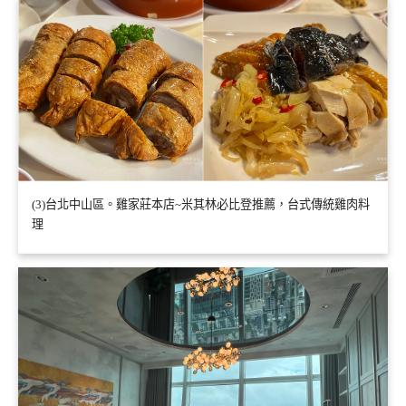
(3)台北中山區。雞家莊本店~米其林必比登推薦，台式傳統雞肉料
理