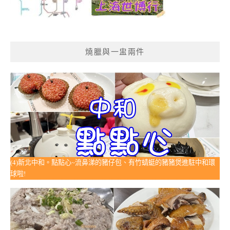
燒臘與一盅兩件
(4)新北中和。點點心~流鼻涕的豬仔包、有竹蜻蜓的豬豬煲進駐中和環
球啦!