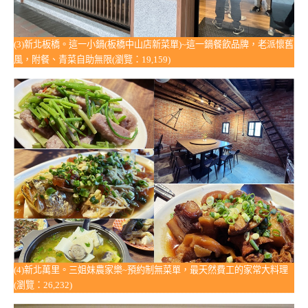
(3)新北板橋。這一小鍋(板橋中山店新菜單)~這一鍋餐飲品牌，老派懷舊
風，附餐、青菜自助無限(瀏覽：19,159)
(4)新北萬里。三姐妹農家樂~預約制無菜單，最天然費工的家常大料理
(瀏覽：26,232)