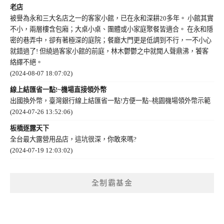
老店
被譽為永和三大名店之一的客家小館，已在永和深耕20多年。 小館其實
不小，兩層樓含包廂；大桌小桌、團體或小家庭聚餐皆適合。 在永和隱
密的巷弄中，卻有著極深的庭院；餐廳大門更是低調到不行，一不小心
就錯過了! 但繞過客家小館的前庭，林木鬱鬱之中就聞人聲鼎沸，饕客
絡繹不絕。
(2024-08-07 18:07:02)
線上結匯省一點!~機場直接領外幣
出國換外幣，臺灣銀行線上結匯省一點!方便一點~桃園機場領外幣示範
(2024-07-26 13:52:06)
板橋逐露天下
全台最大露營用品店，這坑很深，你敢來嗎?
(2024-07-19 12:03:02)
全制霸基金