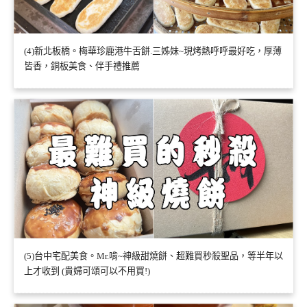
(4)新北板橋。梅華珍鹿港牛舌餅.三姊妹~現烤熱呼呼最好吃，厚薄
皆香，銅板美食、伴手禮推薦
(5)台中宅配美食。Mr.啃~神級甜燒餅、超難買秒殺聖品，等半年以
上才收到 (貴婦可頌可以不用買!)