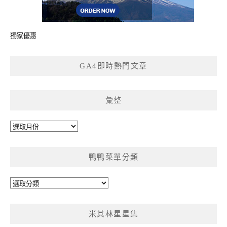
獨家優惠
GA4即時熱門文章
彙整
彙
整
鴨鴨菜單分類
鴨
鴨
菜
米其林星星集
單
分