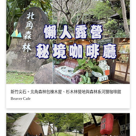
新竹尖石。北角森林包棟木屋、杉木林營地與森林系河狸咖啡館
Beaver Cafe