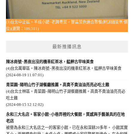
(3)台北中正區。羊成小館~老牌粵菜，豐富菜色適合聚餐(附詳細菜單/價
位)(瀏覽：109,511)
最新推播訊息
陳冰商號~黑夜出沒的機車紅茶冰，艋舺古早味美食
(4)台北萬華區。陳冰商號~黑夜出沒的機車紅茶冰，艋舺古早味美食
(2024-08-19 11:07:01)
青菜園~陽明山竹子湖餐廳推薦。高貴不貴油油亮亮必吃土雞
(4)台北士林區。青菜園~陽明山竹子湖餐廳推薦。高貴不貴油油亮亮必
吃土雞
(2024-08-15 12:12:02)
永和三大名店。客家小館~小巷弄裡的大餐館，質感與手藝兼具的在地
老店
被譽為永和三大名店之一的客家小館，已在永和深耕20多年。 小館其實