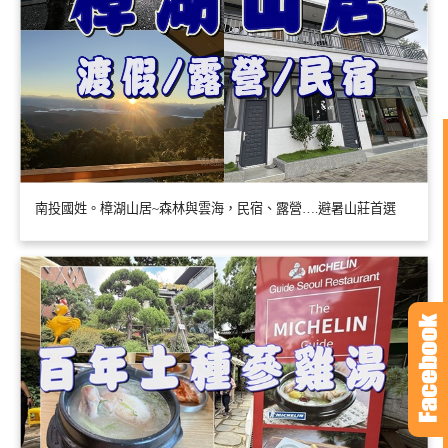
南投國姓。樟湖山居~森林與雲海，民宿、露營….避暑山莊首選