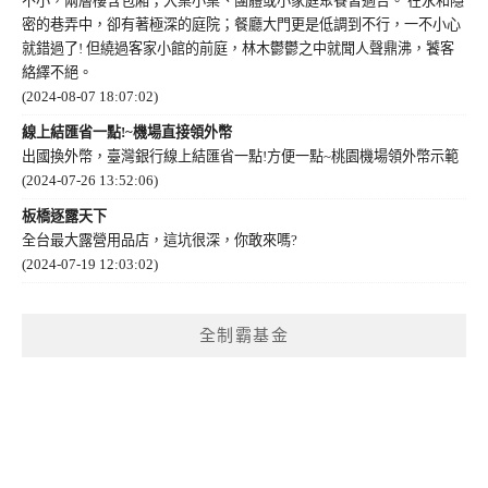
不小，兩層樓含包廂；大桌小桌、團體或小家庭聚餐皆適合。 在永和隱
密的巷弄中，卻有著極深的庭院；餐廳大門更是低調到不行，一不小心
就錯過了! 但繞過客家小館的前庭，林木鬱鬱之中就聞人聲鼎沸，饕客
絡繹不絕。
(2024-08-07 18:07:02)
線上結匯省一點!~機場直接領外幣
出國換外幣，臺灣銀行線上結匯省一點!方便一點~桃園機場領外幣示範
(2024-07-26 13:52:06)
板橋逐露天下
全台最大露營用品店，這坑很深，你敢來嗎?
(2024-07-19 12:03:02)
全制霸基金