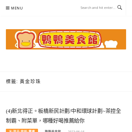
Skip
MENU
to
content
鴨鴨美食館
美食/旅遊/米其林親子資料收集
標籤:
黃金珍珠
(4)新北得正。板橋新民計劃/中和環球計劃~茶控全
制霸、附菜單，哪種好喝推薦給你
冰/甜品/飲料/零嘴
鴨鴨美食館
2023-06-16