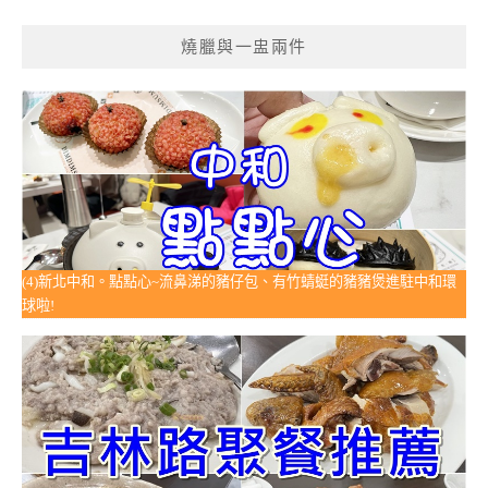
燒臘與一盅兩件
(4)新北中和。點點心~流鼻涕的豬仔包、有竹蜻蜓的豬豬煲進駐中和環
球啦!