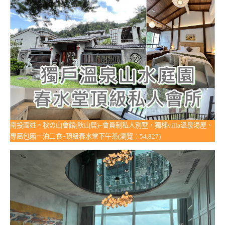
南投國姓。秋の山會館(秋山居)~會員制私人別墅，獨棟villa溫泉湯屋、
專屬包廂一泊二食+頂級春水堂下午茶(瀏覽：54,827)