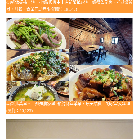
(3)新北板橋。這一小鍋(板橋中山店新菜單)~這一鍋餐飲品牌，老派懷舊
風，附餐、青菜自助無限(瀏覽：19,148)
(4)新北萬里。三姐妹農家樂~預約制無菜單，最天然費工的家常大料理
(瀏覽：26,223)