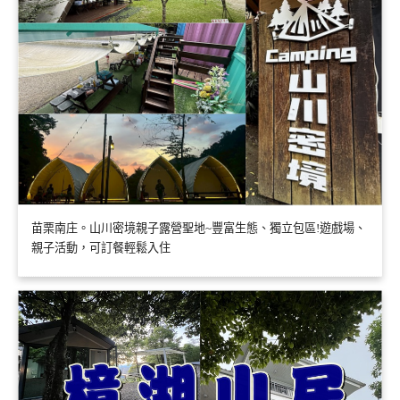
苗栗南庄。山川密境親子露營聖地~豐富生態、獨立包區!遊戲場、
親子活動，可訂餐輕鬆入住