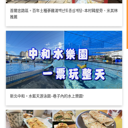
首爾忠路區。百年土種蔘雞湯백년토종삼계탕~本村韓屋旁、米其林
推薦
新北中和。水藍天游泳館~巷子內的水上樂園!