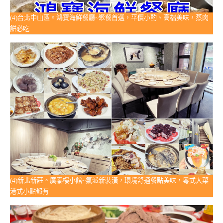
(4)台北中山區。鴻寶海鮮餐廳~聚餐首選，平價小酌、高檔美味，蒸肉
餅必吃
(4)新北新莊。廣泰樓小館~氣派新裝潢，環境舒適餐點美味，粵式大菜
港式小點都有