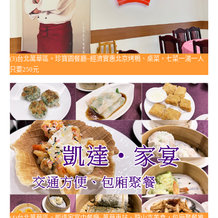
(3)台北萬華區。珍寶園餐廳~經濟實惠北京烤鴨、桌菜，七菜一湯一人
只要250元
(4)台北萬華區。凱達家宴中餐廳~萬華車站、龍山寺美食，包廂聚餐推