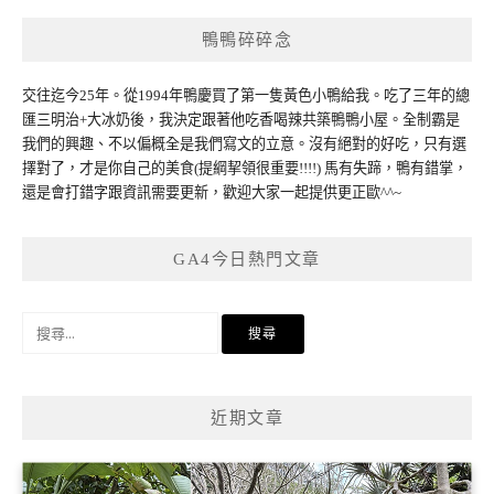
鴨鴨碎碎念
交往迄今25年。從1994年鴨慶買了第一隻黃色小鴨給我。吃了三年的總
匯三明治+大冰奶後，我決定跟著他吃香喝辣共築鴨鴨小屋。全制霸是
我們的興趣、不以偏概全是我們寫文的立意。沒有絕對的好吃，只有選
擇對了，才是你自己的美食(提綱挈領很重要!!!!) 馬有失蹄，鴨有錯掌，
還是會打錯字跟資訊需要更新，歡迎大家一起提供更正歐^^~
GA4今日熱門文章
搜
尋
關
鍵
近期文章
字: