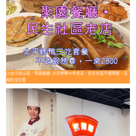
(3)台北松山區。聚園餐廳~北京烤鴨40年老店，民生社區平價聚餐，沒
預約沒位置