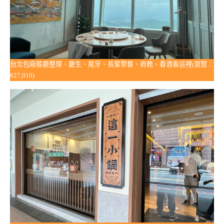
台北包廂餐廳整理，慶生、尾牙、長輩聚餐、商務、春酒看這裡(瀏覽：
627,010)