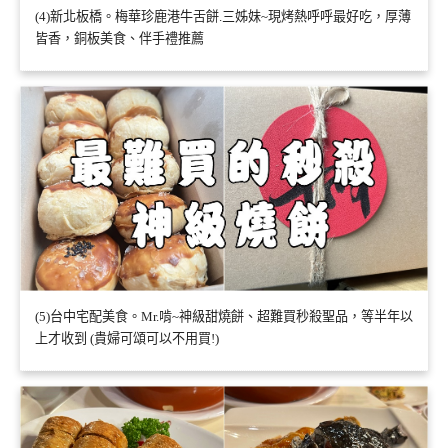
(4)新北板橋。梅華珍鹿港牛舌餅.三姊妹~現烤熱呼呼最好吃，厚薄
皆香，銅板美食、伴手禮推薦
(5)台中宅配美食。Mr.啃~神級甜燒餅、超難買秒殺聖品，等半年以
上才收到 (貴婦可頌可以不用買!)