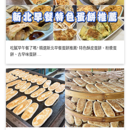
吃膩早午餐了嗎? 精選新北早餐蛋餅推薦! 特色酥皮蛋餅、粉漿蛋
餅、古早味蛋餅….