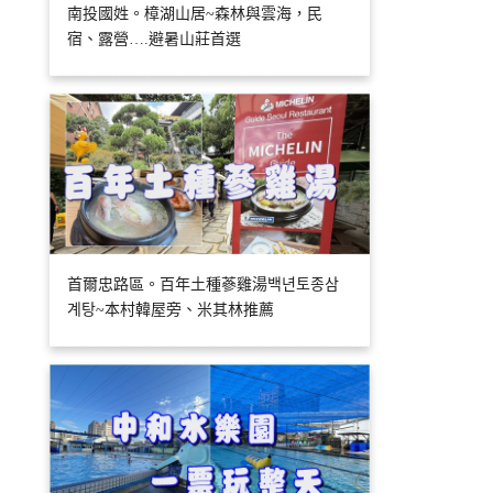
南投國姓。樟湖山居~森林與雲海，民
宿、露營….避暑山莊首選
首爾忠路區。百年土種蔘雞湯백년토종삼
계탕~本村韓屋旁、米其林推薦