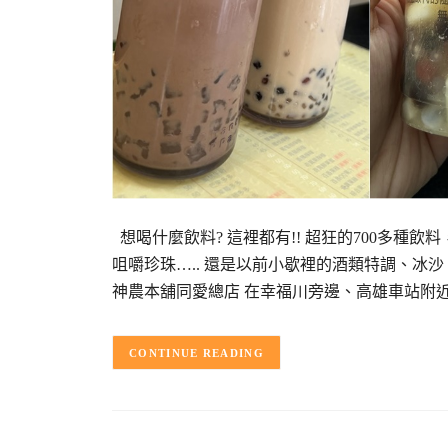
想喝什麼飲料? 這裡都有!! 超狂的700多
咀嚼珍珠….. 還是以前小歇裡的酒類特調、冰
神農本舖同愛總店 在幸福川旁邊、高雄車站附
CONTINUE READING