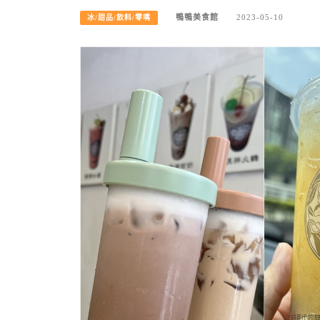
鴨鴨美食館
2023-05-10
冰/甜品/飲料/零嘴