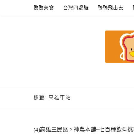
Skip
鴨鴨美食
台灣四處遊
鴨鴨飛出去
to
content
鴨鴨美食館
美食/旅遊/米其林親子資料收集
標籤:
高雄車站
(4)高雄三民區。神農本舖~七百種飲料挑