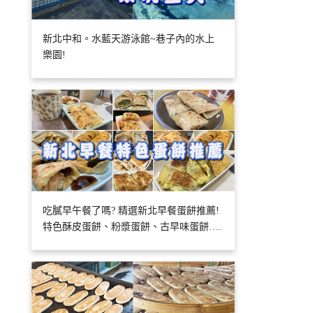
新北中和。水藍天游泳館~巷子內的水上
樂園!
吃膩早午餐了嗎? 精選新北早餐蛋餅推薦!
特色酥皮蛋餅、粉漿蛋餅、古早味蛋餅….