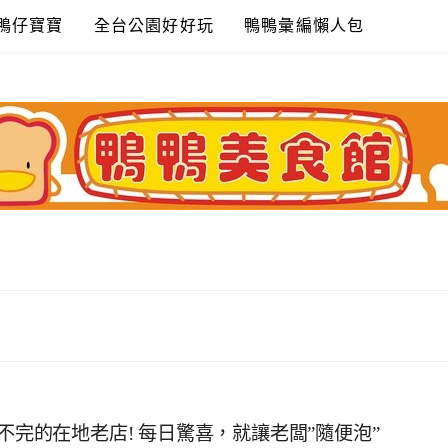
鴨仔寶寶
全台公園好好玩
鴨鴨彙編懶人包
不完的在地老店! 每日驚喜，就讓老闆”隨便泡”