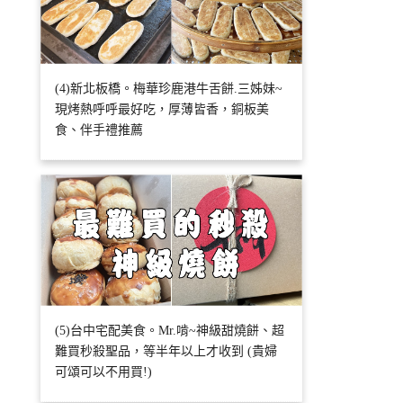
(4)新北板橋。梅華珍鹿港牛舌餅.三姊妹~
現烤熱呼呼最好吃，厚薄皆香，銅板美
食、伴手禮推薦
(5)台中宅配美食。Mr.啃~神級甜燒餅、超
難買秒殺聖品，等半年以上才收到 (貴婦
可頌可以不用買!)