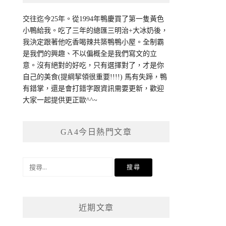
交往迄今25年。從1994年鴨慶買了第一隻黃色
小鴨給我。吃了三年的總匯三明治+大冰奶後，
我決定跟著他吃香喝辣共築鴨鴨小屋。全制霸
是我們的興趣、不以偏概全是我們寫文的立
意。沒有絕對的好吃，只有選擇對了，才是你
自己的美食(提綱挈領很重要!!!!) 馬有失蹄，鴨
有錯掌，還是會打錯字跟資訊需要更新，歡迎
大家一起提供更正歐^^~
GA4今日熱門文章
搜
尋
關
鍵
近期文章
字: