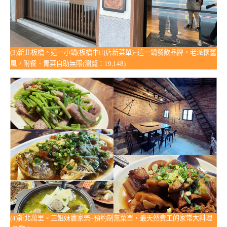
(3)新北板橋。這一小鍋(板橋中山店新菜單)~這一鍋餐飲品牌，老派懷舊
風，附餐、青菜自助無限(瀏覽：19,148)
(4)新北萬里。三姐妹農家樂~預約制無菜單，最天然費工的家常大料理