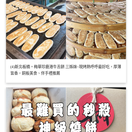
(4)新北板橋。梅華珍鹿港牛舌餅.三姊妹~現烤熱呼呼最好吃，厚薄
皆香，銅板美食、伴手禮推薦