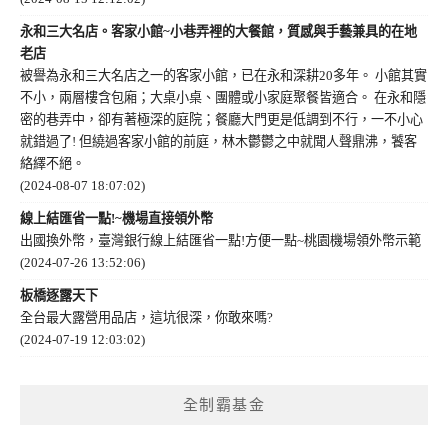
永和三大名店。客家小館~小巷弄裡的大餐館，質感與手藝兼具的在地
老店
被譽為永和三大名店之一的客家小館，已在永和深耕20多年。 小館其實
不小，兩層樓含包廂；大桌小桌、團體或小家庭聚餐皆適合。 在永和隱
密的巷弄中，卻有著極深的庭院；餐廳大門更是低調到不行，一不小心
就錯過了! 但繞過客家小館的前庭，林木鬱鬱之中就聞人聲鼎沸，饕客
絡繹不絕。
(2024-08-07 18:07:02)
線上結匯省一點!~機場直接領外幣
出國換外幣，臺灣銀行線上結匯省一點!方便一點~桃園機場領外幣示範
(2024-07-26 13:52:06)
板橋逐露天下
全台最大露營用品店，這坑很深，你敢來嗎?
(2024-07-19 12:03:02)
全制霸基金