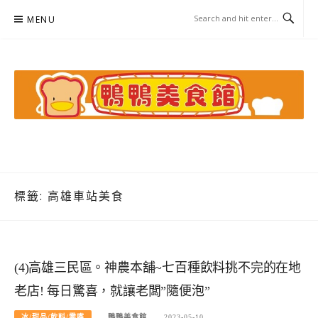
Skip
MENU
to
content
鴨鴨美食館
美食/旅遊/米其林親子資料收集
標籤:
高雄車站美食
(4)高雄三民區。神農本舖~七百種飲料挑不完的在地
老店! 每日驚喜，就讓老闆”隨便泡”
冰/甜品/飲料/零嘴
鴨鴨美食館
2023-05-10