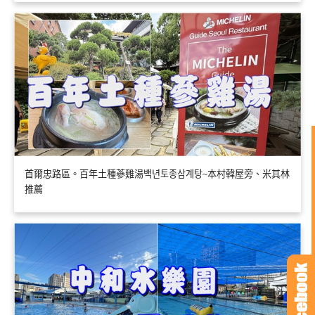
首爾忠路區。百年土種蔘雞湯백년토종삼계탕~本村韓屋旁、米其林
推薦