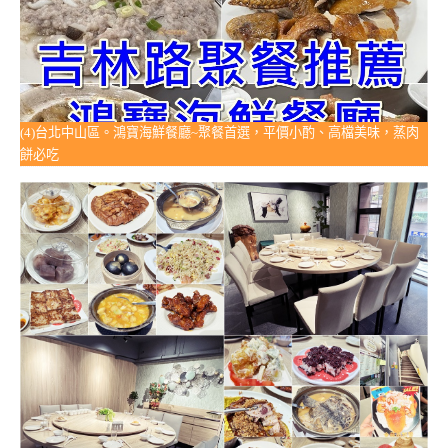
(4)台北中山區。鴻寶海鮮餐廳~聚餐首選，平價小酌、高檔美味，蒸肉
餅必吃