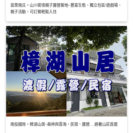
苗栗南庄。山川密境親子露營聖地~豐富生態、獨立包區!遊戲場、
親子活動，可訂餐輕鬆入住
南投國姓。樟湖山居~森林與雲海，民宿、露營….避暑山莊首選