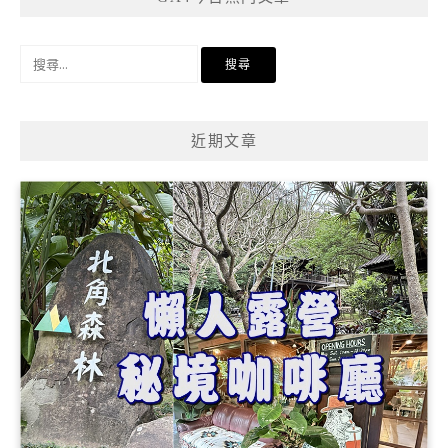
搜
尋
關
鍵
近期文章
字: