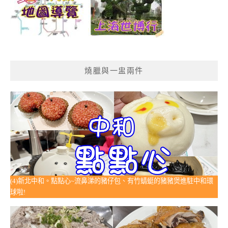
燒臘與一盅兩件
(4)新北中和。點點心~流鼻涕的豬仔包、有竹蜻蜓的豬豬煲進駐中和環
球啦!