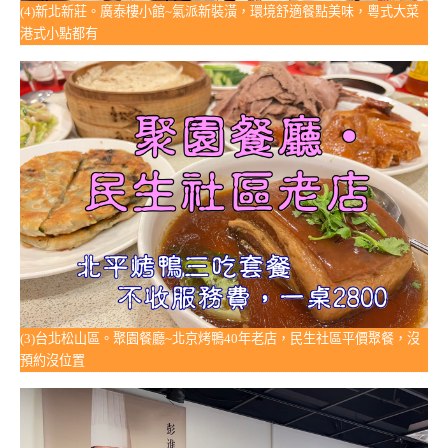
(4)新北新莊。廣泰樓小館~氣派新裝潢，環境舒適餐點美味，粵式大菜
港式小點都有
(3)台北松山區。聚園餐廳~北京烤鴨40年老店，民生社區平價聚餐，沒
預約沒位置