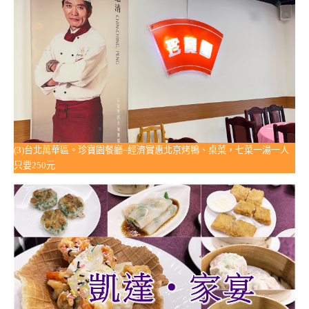
(3)台北萬華區。珍寶園餐廳~經濟實惠北京烤鴨、桌菜，七菜一湯一人
只要250元