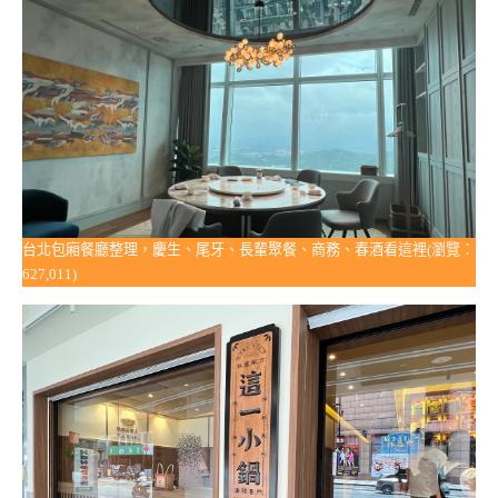
台北包廂餐廳整理，慶生、尾牙、長輩聚餐、商務、春酒看這裡(瀏覽：
627,011)