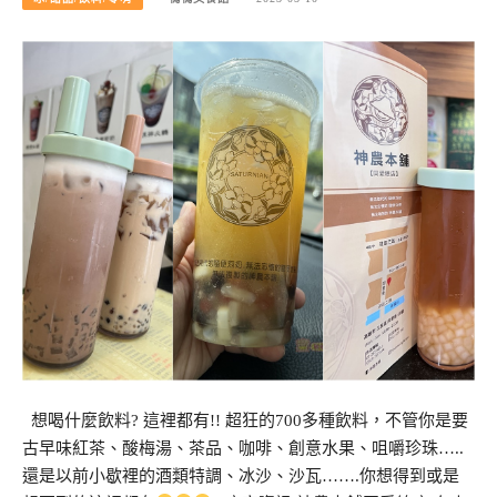
想喝什麼飲料? 這裡都有!! 超狂的700多種飲料，不管你是要
古早味紅茶、酸梅湯、茶品、咖啡、創意水果、咀嚼珍珠…..
還是以前小歇裡的酒類特調、冰沙、沙瓦…….你想得到或是