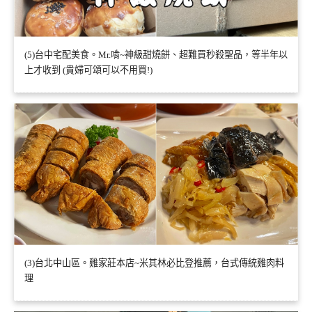
(5)台中宅配美食。Mr.啃~神級甜燒餅、超難買秒殺聖品，等半年以
上才收到 (貴婦可頌可以不用買!)
(3)台北中山區。雞家莊本店~米其林必比登推薦，台式傳統雞肉料
理