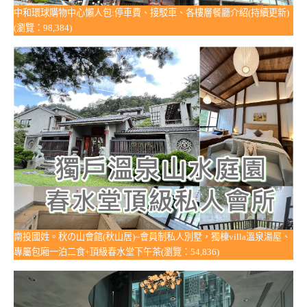
中和環球購物中心懶人包:停車費、接駁車、各樓層餐廳介紹(持續更新)
(瀏覽：98,384)
南投國姓。秋の山會館(秋山居)~會員制私人別墅，獨棟villa溫泉湯屋、
專屬包廂一泊二食+頂級春水堂下午茶(瀏覽：54,836)