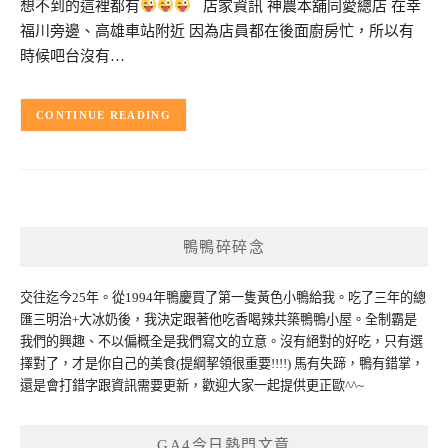
想不到的這裡都有
店家資訊 神農本舖同愛總店 在幸
福川旁邊、高雄車站附近 因為店員都在後面廚房忙，所以有
時候吧台沒有…
CONTINUE READING
鴨鴨碎碎念
交往迄今25年。從1994年鴨慶買了第一隻黃色小鴨給我。吃了三年的總
匯三明治+大冰奶後，我決定跟著他吃香喝辣共築鴨鴨小屋。全制霸是
我們的興趣、不以偏概全是我們寫文的立意。沒有絕對的好吃，只有選
擇對了，才是你自己的美食(提綱挈領很重要!!!!) 馬有失蹄，鴨有錯掌，
還是會打錯字跟資訊需要更新，歡迎大家一起提供更正歐^^~
GA4今日熱門文章