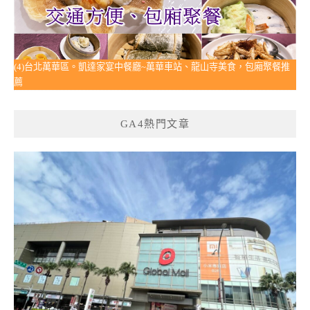
(4)台北萬華區。凱達家宴中餐廳~萬華車站、龍山寺美食，包廂聚餐推
薦
GA4熱門文章