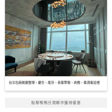
台北包廂餐廳整理，慶生、尾牙、長輩聚餐、商務、春酒看這裡
點擊鴨鴨分潤夥伴獲得優惠