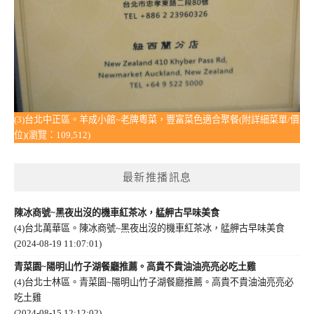
(3)台北中正區。羊成小館~老牌粵菜，豐富菜色適合聚餐(附詳細菜單/價
位)(瀏覽：109,512)
最新推播訊息
陳冰商號~黑夜出沒的機車紅茶冰，艋舺古早味美食
(4)台北萬華區。陳冰商號~黑夜出沒的機車紅茶冰，艋舺古早味美食
(2024-08-19 11:07:01)
青菜園~陽明山竹子湖餐廳推薦。高貴不貴油油亮亮必吃土雞
(4)台北士林區。青菜園~陽明山竹子湖餐廳推薦。高貴不貴油油亮亮必
吃土雞
(2024-08-15 12:12:02)