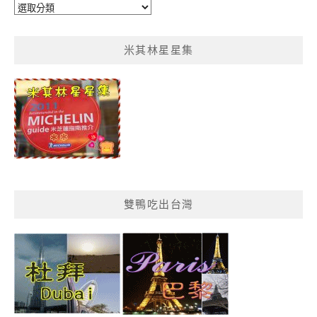
鴨
鴨
菜
米其林星星集
單
分
類
雙鴨吃出台灣