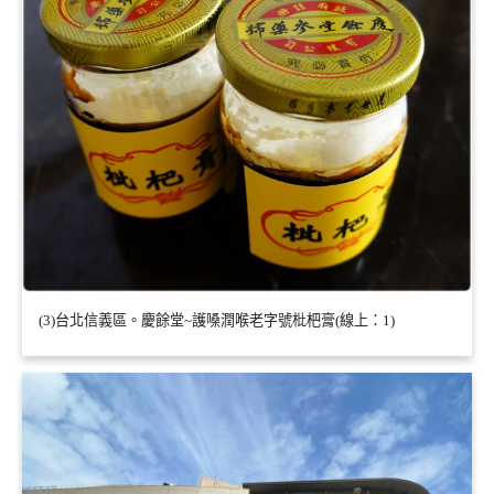
(3)台北信義區。慶餘堂~護嗓潤喉老字號枇杷膏(線上：1)