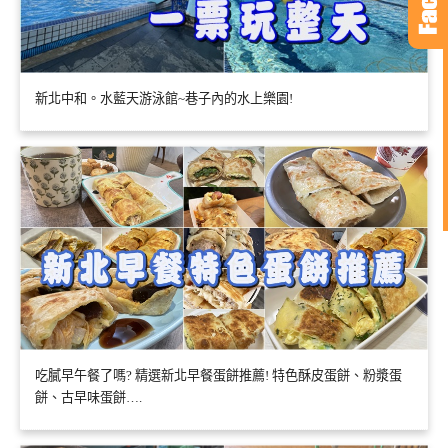
新北中和。水藍天游泳館~巷子內的水上樂園!
吃膩早午餐了嗎? 精選新北早餐蛋餅推薦! 特色酥皮蛋餅、粉漿蛋
餅、古早味蛋餅….