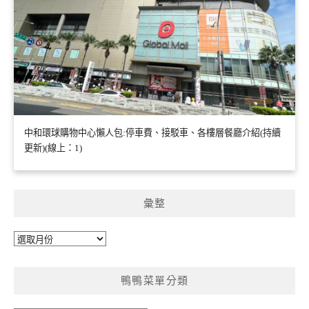
中和環球購物中心懶人包:停車費、接駁車、各樓層餐廳介紹(持續
更新)(線上：1)
彙整
彙
整
鴨鴨菜單分類