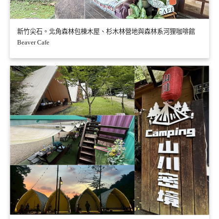
新竹尖石。北角森林包棟木屋、杉木林營地與森林系河狸咖啡館
Beaver Cafe