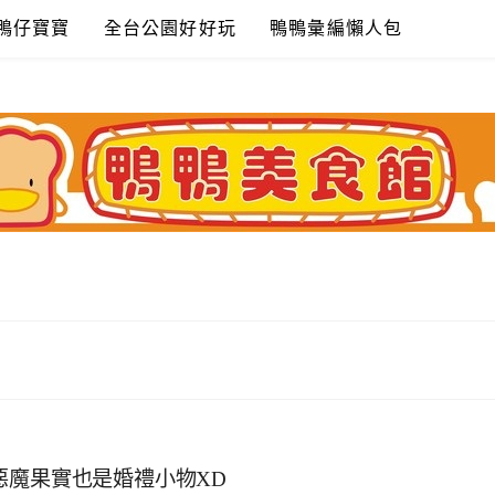
鴨仔寶寶
全台公園好好玩
鴨鴨彙編懶人包
惡魔果實也是婚禮小物XD