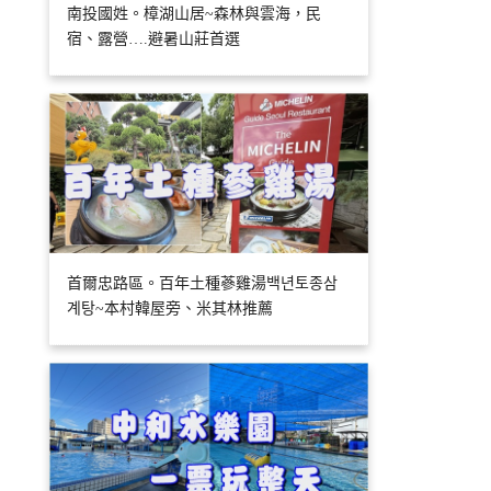
南投國姓。樟湖山居~森林與雲海，民
宿、露營….避暑山莊首選
首爾忠路區。百年土種蔘雞湯백년토종삼
계탕~本村韓屋旁、米其林推薦