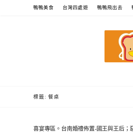
Skip
鴨鴨美食
台灣四處遊
鴨鴨飛出去
to
content
鴨鴨美食館
美食/旅遊/米其林親子資料收集
標籤:
餐桌
喜宴專區。台南婚禮佈置-國王與王后；