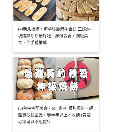
(4)新北板橋。梅華珍鹿港牛舌餅.三姊妹~
現烤熱呼呼最好吃，厚薄皆香，銅板美
食、伴手禮推薦
(5)台中宅配美食。Mr.啃~神級甜燒餅、超
難買秒殺聖品，等半年以上才收到 (貴婦
可頌可以不用買!)