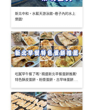
新北中和。水藍天游泳館~巷子內的水上
樂園!
吃膩早午餐了嗎? 精選新北早餐蛋餅推薦!
特色酥皮蛋餅、粉漿蛋餅、古早味蛋餅….