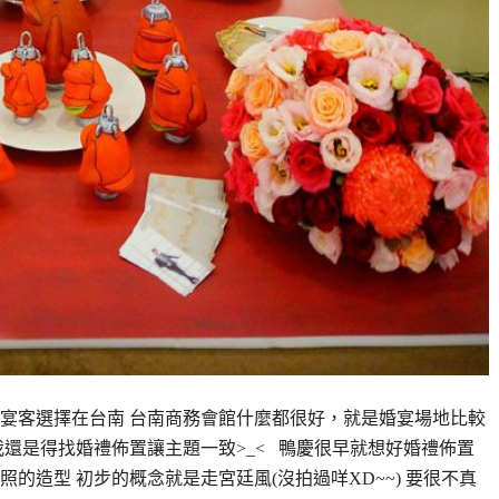
宴客選擇在台南 台南商務會館什麼都很好，就是婚宴場地比較
還是得找婚禮佈置讓主題一致>_< 鴨慶很早就想好婚禮佈置
的造型 初步的概念就是走宮廷風(沒拍過咩XD~~) 要很不真