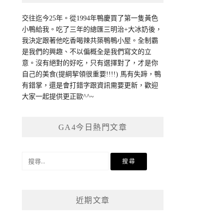
交往迄今25年。從1994年鴨慶買了第一隻黃色
小鴨給我。吃了三年的總匯三明治+大冰奶後，
我決定跟著他吃香喝辣共築鴨鴨小屋。全制霸
是我們的興趣、不以偏概全是我們寫文的立
意。沒有絕對的好吃，只有選擇對了，才是你
自己的美食(提綱挈領很重要!!!!) 馬有失蹄，鴨
有錯掌，還是會打錯字跟資訊需要更新，歡迎
大家一起提供更正歐^^~
GA4今日熱門文章
搜
尋
關
鍵
近期文章
字: